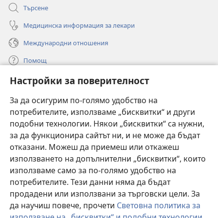
Търсене
Медицинска информация за лекари
Международни отношения
Помощ
Настройки за поверителност
Дарения
(отваря
нов
За да осигурим по-голямо удобство на
прозорец)
потребителите, използваме „бисквитки“ и други
ОНЛАЙН БИБЛИОТЕКА „Стражева кула“
(отваря
подобни технологии. Някои „бисквитки“ са нужни,
нов
®
JW Hub
за да функционира сайтът ни, и не може да бъдат
прозорец)
(отваря
отказани. Можеш да приемеш или откажеш
нов
®
JW Library
прозорец)
използването на допълнителни „бисквитки“, които
използваме само за по-голямо удобство на
®
Watchtower Library
потребителите. Тези данни няма да бъдат
продадени или използвани за търговски цели. За
да научиш повече, прочети
Световна политика за
използване на „бисквитки“ и подобни технологии
.