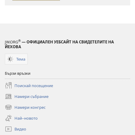
се
се
учим
учим
от
от
разказите
разказите
в
в
Библията
Библията
®
JW.ORG
— ОФИЦИАЛЕН УЕБСАЙТ НА СВИДЕТЕЛИТЕ НА
ЙЕХОВА
Тема
Бързи връзки
Поискай посещение
Намери събрание
(отваря
нов
Намери конгрес
(отваря
прозорец)
нов
Най–новото
прозорец)
Видео