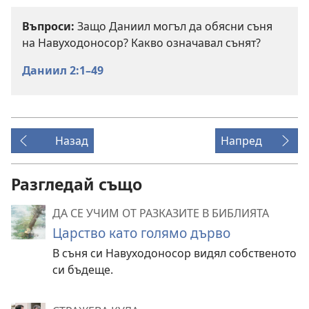
Въпроси:
Защо Даниил могъл да обясни съня
на Навуходоносор? Какво означавал сънят?
Даниил 2:1–49
Назад
Напред
Разгледай също
ДА СЕ УЧИМ ОТ РАЗКАЗИТЕ В БИБЛИЯТА
Царство като голямо дърво
В съня си Навуходоносор видял собственото
си бъдеще.