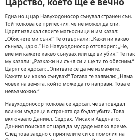
Царство, което ще е вечно
Една нощ цар Навуходоносор сънувал странен сън.
Той толкова се притеснил, че не можел да спи.
Царят извикал своите магьосници и им казал:
„Обяснете ми съня!“ Те отвърнали: „Кажи ни какво
сънува, царю.“ Но Навуходоносор отговорил: „Не,
вие ми кажете какво сънувах или ще ви убия.“ Те пак
му казали: „Разкажи ни съня си и ще ти го обясним.“
Царят се ядосал: „Опитвате се да ме измамите.
Кажете ми какво сънувах!“ Тогава те заявили: „Няма
човек на земята, който може да го направи. Това е
невъзможно.“
Навуходоносор толкова се ядосал, че заповядал
всички мъдреци в страната да бъдат убити. Това
включвало Даниил, Седрах, Мисах и Авденаго.
Даниил поискал от царя да му даде малко време.
След това заедно с приятелите си се помолил на