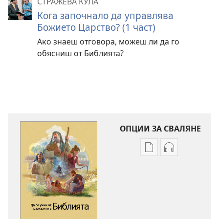
СТРАЖЕВА КУЛА
Кога започнало да управлява
Божието Царство? (1 част)
Ако знаеш отговора, можеш ли да го
обясниш от Библията?
ОПЦИИ ЗА СВАЛЯНЕ
Опции
Опции
за
за
сваляне
сваляне
на
на
издания
аудиофайло
Да
Да