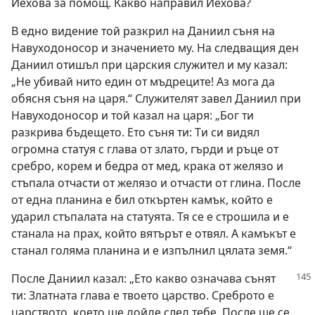
Йехова за помощ. Какво направил Йехова?
В едно видение той разкрил на Даниил съня на
Навуходоносор и значението му. На следващия ден
Даниил отишъл при царския служител и му казал:
„Не убивай нито един от мъдреците! Аз мога да
обясня съня на царя.“ Служителят завел Даниил при
Навуходоносор и той казал на царя: „Бог ти
разкрива бъдещето. Ето съня ти: Ти си видял
огромна статуя с глава от злато, гърди и ръце от
сребро, корем и бедра от мед, крака от желязо и
стъпала отчасти от желязо и отчасти от глина. После
от една планина е бил откъртен камък, който е
ударил стъпалата на статуята. Тя се е строшила и е
станала на прах, който вятърът е отвял. А камъкът е
станал голяма планина и е изпълнил цялата земя.“
После Даниил казал: „Ето какво означава сънят
ти: Златната глава е твоето царство. Среброто е
царството, което ще дойде след тебе. После ще се