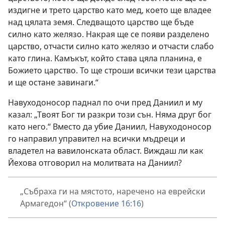
издигне и трето царство като мед, което ще владее
над цялата земя. Следващото царство ще бъде
силно като желязо. Накрая ще се появи разделено
царство, отчасти силно като желязо и отчасти слабо
като глина. Камъкът, който става цяла планина, е
Божието царство. То ще строши всички тези царства
и ще остане завинаги.“
Навуходоносор паднал по очи пред Даниил и му
казал: „Твоят Бог ти разкри този сън. Няма друг бог
като него.“ Вместо да убие Даниил, Навуходоносор
го направил управител на всички мъдреци и
владетел на вавилонската област. Виждаш ли как
Йехова отговорил на молитвата на Даниил?
„Събраха ги на мястото, наречено на еврейски
Армагедон“ (
Откровение 16:16
)