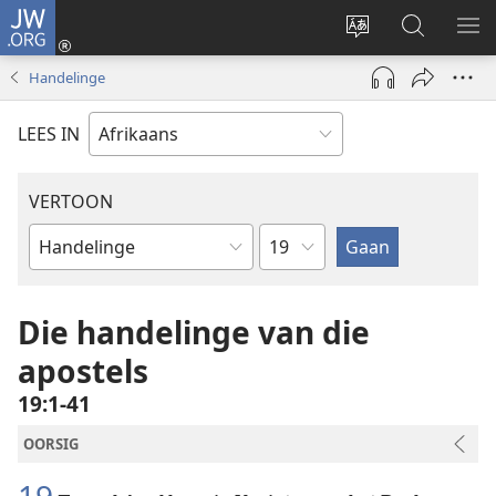
JW.ORG
Meld
aan
Verander
Soek
VE
(maak
taal
op
KIE
Handelinge
nuwe
van
JW.ORG
venster
webwerf
LEES IN
oop)
VERTOON
Hoofstuk
Bybelboek
Die handelinge van die
apostels
19:1-41
OORSIG