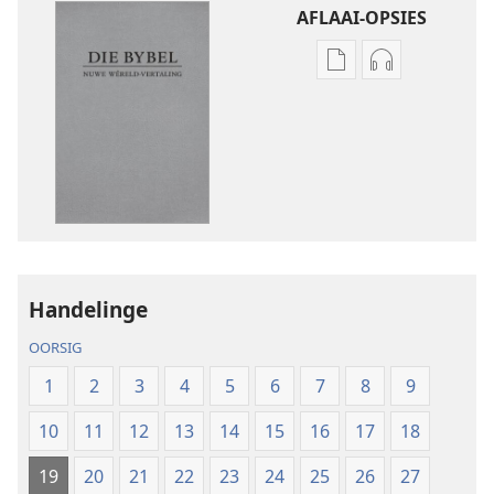
AFLAAI-OPSIES
Aflaai-
Aflaai-
opsies
opsies
vir
vir
publikasies
oudio-
Die
opnames
Bybel
Die
–
Bybel
Nuwe
–
Wêreld-
Nuwe
Handelinge
vertaling
Wêreld-
(2019-
vertaling
OORSIG
hersiening)
(2019-
1
2
3
4
5
6
7
8
9
hersiening)
10
11
12
13
14
15
16
17
18
19
20
21
22
23
24
25
26
27