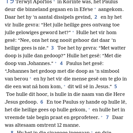
19
+
Terwyl Apolʹlos
in Korinte was, het Paulus
+
deur die binneland gegaan en in Efeʹse
aangekom.
2
Daar het hy ’n aantal dissipels gevind,
en hy het
vir hulle gevra: “Het julle heilige gees ontvang toe
+
julle gelowiges geword het?”
Hulle het vir hom
gesê: “Nee, ons het nog nooit gehoor dat daar ’n
3
heilige gees is nie.”
Toe het hy gevra: “Met watter
doop is julle dan gedoop?” Hulle het gesê: “Met die
+
4
doop van Johannes.”
Paulus het gesê:
“Johannes het gedoop met die doop as ’n simbool
+
van berou
en hy het vir die mense gesê om te glo in
+
5
die een wat ná hom kom,
dit wil sê in Jesus.”
Toe hulle dit hoor, is hulle in die naam van die Here
6
Jesus gedoop.
En toe Paulus sy hande op hulle lê,
+
het die heilige gees op hulle gekom,
en hulle het in
+
7
vreemde tale begin praat en geprofeteer.
Daar
was altesaam omtrent 12 manne.
+
8