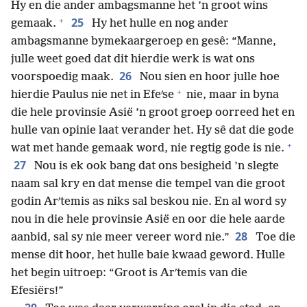
Hy en die ander ambagsmanne het ’n groot wins
+
25
gemaak.
Hy het hulle en nog ander
ambagsmanne bymekaargeroep en gesê: “Manne,
julle weet goed dat dit hierdie werk is wat ons
26
voorspoedig maak.
Nou sien en hoor julle hoe
+
hierdie Paulus nie net in Efeʹse
nie, maar in byna
die hele provinsie Asië ’n groot groep oorreed het en
hulle van opinie laat verander het. Hy sê dat die gode
+
wat met hande gemaak word, nie regtig gode is nie.
27
Nou is ek ook bang dat ons besigheid ’n slegte
naam sal kry en dat mense die tempel van die groot
godin Arʹtemis as niks sal beskou nie. En al word sy
nou in die hele provinsie Asië en oor die hele aarde
28
aanbid, sal sy nie meer vereer word nie.”
Toe die
mense dit hoor, het hulle baie kwaad geword. Hulle
het begin uitroep: “Groot is Arʹtemis van die
Efesiërs!”