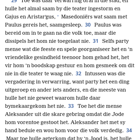
29
Toe was daar verwarring oral in die stad, en
hulle het almal saam by die teater ingestorm en
+
Gajus en Aristarʹgus,
Masedoniërs wat saam met
30
Paulus gereis het, saamgesleep.
Paulus was
bereid om in te gaan na die volk toe, maar die
31
dissipels het hom nie toegelaat nie.
Selfs party
mense wat die feeste en spele georganiseer het en ’n
vriendelike gesindheid teenoor hom gehad het, het
vir hom ’n boodskap gestuur en hom gesmeek om dit
32
nie in die teater te waag nie.
Intussen was die
vergadering in verwarring, want party het een ding
uitgeroep en ander iets anders, en die meeste van
hulle het nie geweet waarom hulle daar
33
bymekaargekom het nie.
Toe het die mense
Aleksander uit die skare gebring omdat die Jode
hom vorentoe gestoot het. Aleksander het met sy
34
hand beduie en wou hom voor die volk verdedig.
Maar toe hulle agterkom dat hy ’n Jood is, het hulle