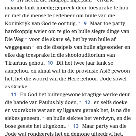
Hy het in die sinagoge ingegaan
en drie
maande lank moedig gepreek deur toesprake te hou
en met die mense te redeneer om hulle van die
+
9
Koninkryk van God te oortuig.
Maar toe party
hardkoppig weier om te glo en hulle slegte dinge van
+
Die Weg
voor die skare sê, het hy van hulle af
+
weggegaan
en die dissipels van hulle afgesonder en
elke dag toesprake in die skoolouditorium van
10
Tiranʹnus gehou.
Dit het twee jaar lank so
aangehou, en almal wat in die provinsie Asië gewoon
het, het die woord van die Here gehoor, Jode sowel
as Grieke.
11
En God het buitengewone kragtige werke deur
+
12
die hande van Paulus bly doen,
en selfs doeke
en voorskote wat aan sy liggaam geraak het, is na die
+
siekes geneem,
en hulle siektes het verdwyn, en die
+
13
bose geeste het uitgekom.
Maar party van die
Jode wat rondgereis het en demone uitgedryf het,