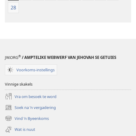
28
®
JW.ORG
/ AMPTELIKE WEBWERF VAN JEHOVAH SE GETUIES
Voorkoms-instellings
Vinnige skakels
Vra om besoek te word
Soek na ’n vergadering
(maak
nuwe
Vind ’n Byeenkoms
(maak
venster
nuwe
oop)
Wat is nuut
venster