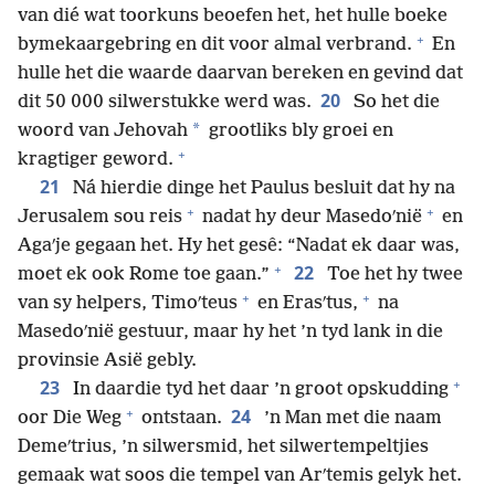
van dié wat toorkuns beoefen het, het hulle boeke
+
bymekaargebring en dit voor almal verbrand.
En
hulle het die waarde daarvan bereken en gevind dat
20
dit 50 000 silwerstukke werd was.
So het die
*
woord van Jehovah
grootliks bly groei en
+
kragtiger geword.
21
Ná hierdie dinge het Paulus besluit dat hy na
+
+
Jerusalem sou reis
nadat hy deur Masedoʹnië
en
Agaʹje gegaan het. Hy het gesê: “Nadat ek daar was,
+
22
moet ek ook Rome toe gaan.”
Toe het hy twee
+
+
van sy helpers, Timoʹteus
en Erasʹtus,
na
Masedoʹnië gestuur, maar hy het ’n tyd lank in die
provinsie Asië gebly.
+
23
In daardie tyd het daar ’n groot opskudding
+
24
oor Die Weg
ontstaan.
’n Man met die naam
Demeʹtrius, ’n silwersmid, het silwertempeltjies
gemaak wat soos die tempel van Arʹtemis gelyk het.