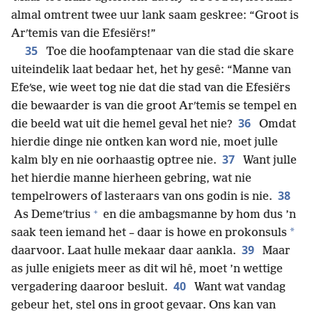
almal omtrent twee uur lank saam geskree: “Groot is
Arʹtemis van die Efesiërs!”
35
Toe die hoofamptenaar van die stad die skare
uiteindelik laat bedaar het, het hy gesê: “Manne van
Efeʹse, wie weet tog nie dat die stad van die Efesiërs
die bewaarder is van die groot Arʹtemis se tempel en
36
die beeld wat uit die hemel geval het nie?
Omdat
hierdie dinge nie ontken kan word nie, moet julle
37
kalm bly en nie oorhaastig optree nie.
Want julle
het hierdie manne hierheen gebring, wat nie
38
tempelrowers of lasteraars van ons godin is nie.
+
As Demeʹtrius
en die ambagsmanne by hom dus ’n
*
saak teen iemand het – daar is howe en prokonsuls
39
daarvoor. Laat hulle mekaar daar aankla.
Maar
as julle enigiets meer as dit wil hê, moet ’n wettige
40
vergadering daaroor besluit.
Want wat vandag
gebeur het, stel ons in groot gevaar. Ons kan van