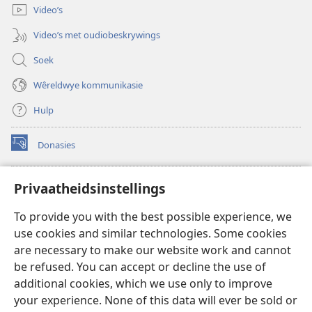
oop)
Video’s
Video’s met oudiobeskrywings
Soek
Wêreldwye kommunikasie
Hulp
Donasies
(maak
nuwe
venster
Wagtoring – AANLYN BIBLIOTEEK
Privaatheidsinstellings
(maak
oop)
nuwe
®
JW Hub
To provide you with the best possible experience, we
venster
(maak
oop)
use cookies and similar technologies. Some cookies
nuwe
®
JW Library
venster
are necessary to make our website work and cannot
oop)
be refused. You can accept or decline the use of
Watchtower Library
additional cookies, which we use only to improve
your experience. None of this data will ever be sold or