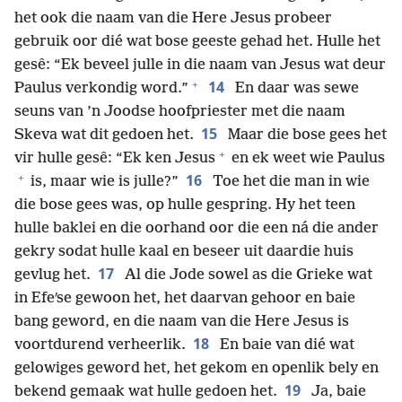
het ook die naam van die Here Jesus probeer
gebruik oor dié wat bose geeste gehad het. Hulle het
gesê: “Ek beveel julle in die naam van Jesus wat deur
+
14
Paulus verkondig word.”
En daar was sewe
seuns van ’n Joodse hoofpriester met die naam
15
Skeva wat dit gedoen het.
Maar die bose gees het
+
vir hulle gesê: “Ek ken Jesus
en ek weet wie Paulus
+
16
is, maar wie is julle?”
Toe het die man in wie
die bose gees was, op hulle gespring. Hy het teen
hulle baklei en die oorhand oor die een ná die ander
gekry sodat hulle kaal en beseer uit daardie huis
17
gevlug het.
Al die Jode sowel as die Grieke wat
in Efeʹse gewoon het, het daarvan gehoor en baie
bang geword, en die naam van die Here Jesus is
18
voortdurend verheerlik.
En baie van dié wat
gelowiges geword het, het gekom en openlik bely en
19
bekend gemaak wat hulle gedoen het.
Ja, baie