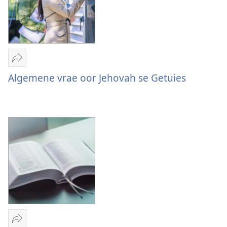
Deel
Algemene
Algemene vrae oor Jehovah se Getuies
vrae
oor
Jehovah
se
Getuies
Deel