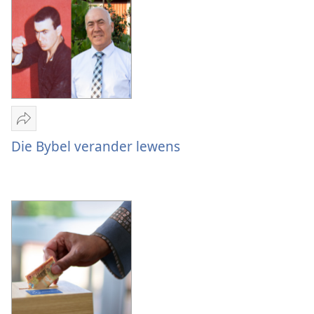
Deel
Die
Die Bybel verander lewens
Bybel
verander
lewens