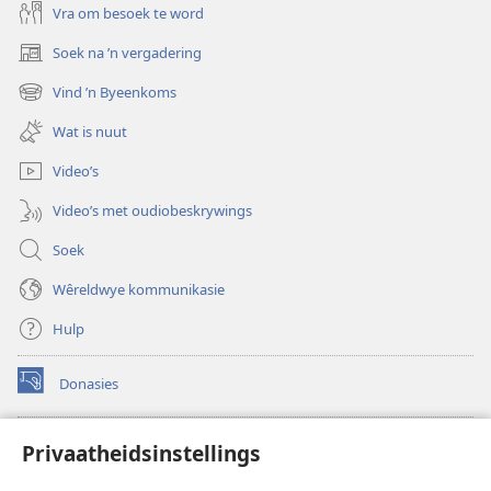
Vra om besoek te word
Soek na ’n vergadering
(maak
nuwe
Vind ’n Byeenkoms
(maak
venster
nuwe
oop)
Wat is nuut
venster
oop)
Video’s
Video’s met oudiobeskrywings
Soek
Wêreldwye kommunikasie
Hulp
Donasies
(maak
nuwe
venster
Wagtoring – AANLYN BIBLIOTEEK
Privaatheidsinstellings
(maak
oop)
nuwe
®