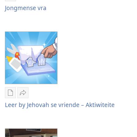
Jongmense
Jongmense vra
vra
Aflaai-
Deel
opsies
Leer
Leer by Jehovah se vriende – Aktiwiteite
vir
by
publikasies
Jehovah
Leer
se
by
vriende