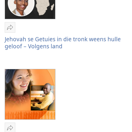
Deel
Jehovah
Jehovah se Getuies in die tronk weens hulle
se
geloof – Volgens land
Getuies
in
die
tronk
weens
hulle
geloof
–
Volgens
land
Deel