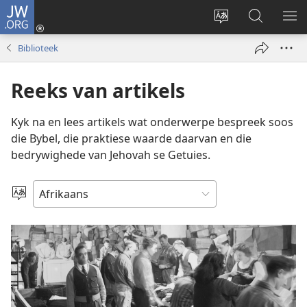
JW.ORG
Meld
aan
Verander
Soek
VE
(maak
taal
op
KIE
Biblioteek
nuwe
van
JW.ORG
venster
webwerf
Reeks van artikels
oop)
Kyk na en lees artikels wat onderwerpe bespreek soos
die Bybel, die praktiese waarde daarvan en die
bedrywighede van Jehovah se Getuies.
Kies
taal