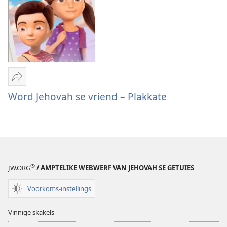
vriend
–
Aktiwiteite
Deel
Word
Word Jehovah se vriend – Plakkate
Jehovah
se
vriend
–
Plakkate
®
JW.ORG
/ AMPTELIKE WEBWERF VAN JEHOVAH SE GETUIES
Voorkoms-instellings
Vinnige skakels