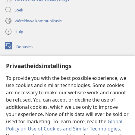
Soek
Wêreldwye kommunikasie
Hulp
Donasies
(maak
nuwe
venster
Wagtoring – AANLYN BIBLIOTEEK
Privaatheidsinstellings
(maak
oop)
nuwe
®
JW Hub
To provide you with the best possible experience, we
venster
(maak
oop)
use cookies and similar technologies. Some cookies
nuwe
®
JW Library
venster
are necessary to make our website work and cannot
oop)
be refused. You can accept or decline the use of
Watchtower Library
additional cookies, which we use only to improve
your experience. None of this data will ever be sold or
used for marketing. To learn more, read the
Global
Policy on Use of Cookies and Similar Technologies
.