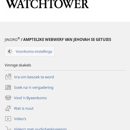
®
JW.ORG
/ AMPTELIKE WEBWERF VAN JEHOVAH SE GETUIES
Voorkoms-instellings
Vinnige skakels
Vra om besoek te word
Soek na ’n vergadering
(maak
nuwe
Vind ’n Byeenkoms
(maak
venster
nuwe
oop)
Wat is nuut
venster
oop)
Video’s
Video’s met oudiobeskrywings