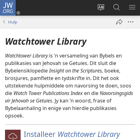
JW.ORG
Meld
aan
Verander
Soek
VE
(maak
taal
op
KIE
Hulp
nuwe
van
JW.ORG
venster
webwerf
Watchtower Library
oop)
Watchtower Library
is ’n versameling van Bybels en
publikasies van Jehovah se Getuies. Dit sluit die
Bybelensiklopedie
Insight on the Scriptures,
boeke,
brosjures, pamflette en tydskrifte in. Dit het ook
uitstekende hulpmiddele om navorsing te doen, soos
die
Watch Tower Publications Index
en die
Navorsingsgids
vir Jehovah se Getuies
. Jy kan ’n woord, frase of
Bybelaanhaling in enige van hierdie publikasies
opsoek.
Installeer
Watchtower Library