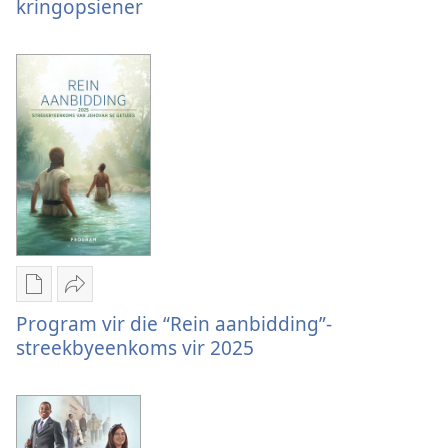
vir
vir
kringopsiener
publikasies
2025-
Kringbyeenkomsprogram
2026
vir
met
2025-
kringopsiener
2026
met
kringopsiener
Aflaai-
Deel
opsies
Program
Program vir die “Rein aanbidding”-
vir
vir
streekbyeenkoms vir 2025
publikasies
die
Program
“Rein
vir
aanbidding”-
die
streekbyeenkoms