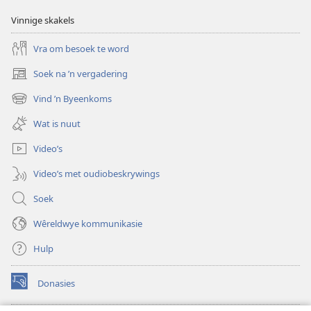
Vinnige skakels
Vra om besoek te word
Soek na ’n vergadering
(maak
nuwe
Vind ’n Byeenkoms
(maak
venster
nuwe
oop)
Wat is nuut
venster
oop)
Video’s
Video’s met oudiobeskrywings
Soek
Wêreldwye kommunikasie
Hulp
Donasies
(maak
nuwe