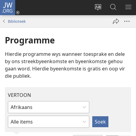
JW.ORG
Meld
aan
Verander
Soek
VE
(maak
taal
op
KIE
Biblioteek
nuwe
van
JW.ORG
venster
webwerf
Programme
oop)
Hierdie programme wys wanneer toesprake en dele
by ons streekbyeenkomste en byeenkomste gehou
gaan word. Hierdie byeenkomste is gratis en oop vir
die publiek.
VERTOON
Tik
of
Tik
kies
’n
’n
item