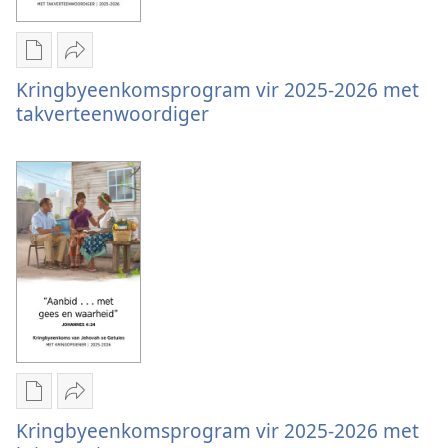
Aflaai-
Deel
opsies
Kringbyeenkomsprogram
Kringbyeenkomsprogram vir 2025-2026 met
vir
vir
takverteenwoordiger
publikasies
2025-
Kringbyeenkomsprogram
2026
vir
met
2025-
takverteenwoordiger
2026
met
takverteenwoordiger
Aflaai-
Deel
opsies
Kringbyeenkomsprogram
Kringbyeenkomsprogram vir 2025-2026 met