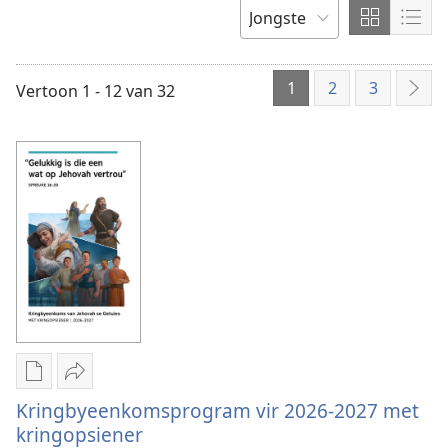
taal
in
Wys
Wys
SORTEER
of
inhoud
inho
VOLGENS
kies
in
in
1
2
3
Vertoon 1 - 12 van 32
dit
Vol
roosterfo
lysf
Aflaai-
Deel
opsies
Kringbyeenkomsprogram
Kringbyeenkomsprogram vir 2026-2027 met
vir
vir
kringopsiener