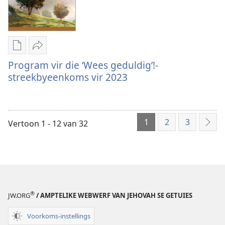
Aflaai-
Deel
opsies
Program
Program vir die ‘Wees geduldig’!-
vir
vir
streekbyeenkoms vir 2023
publikasies
die
Program
‘Wees
vir
geduldig’!-
1
2
3
die
streekbyeenkoms
Vertoon 1 - 12 van 32
Vol
‘Wees
vir
geduldig’!-
2023
streekbyeenkoms
vir
2023
®
JW.ORG
/ AMPTELIKE WEBWERF VAN JEHOVAH SE GETUIES
Voorkoms-instellings