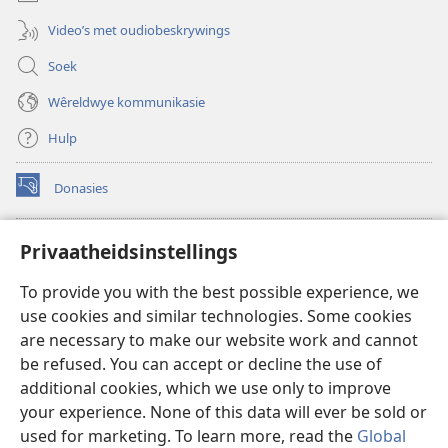
Video’s met oudiobeskrywings
Soek
Wêreldwye kommunikasie
Hulp
Donasies
(maak
nuwe
venster
Wagtoring – AANLYN BIBLIOTEEK
Privaatheidsinstellings
(maak
oop)
nuwe
®
JW Hub
To provide you with the best possible experience, we
venster
(maak
oop)
use cookies and similar technologies. Some cookies
nuwe
®
JW Library
venster
are necessary to make our website work and cannot
oop)
be refused. You can accept or decline the use of
Watchtower Library
additional cookies, which we use only to improve
your experience. None of this data will ever be sold or
used for marketing. To learn more, read the
Global