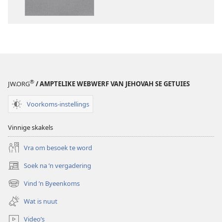
Bybel
Die
–
Bybel
Nuwe
–
Wêreld-
Nuwe
vertaling
Wêreld-
(2019-
vertaling
hersiening)
(2019-
®
JW.ORG
/ AMPTELIKE WEBWERF VAN JEHOVAH SE GETUIES
hersiening)
Voorkoms-instellings
Vinnige skakels
Vra om besoek te word
Soek na ’n vergadering
(maak
nuwe
Vind ’n Byeenkoms
(maak
venster
nuwe
oop)
Wat is nuut
venster
oop)
Video’s