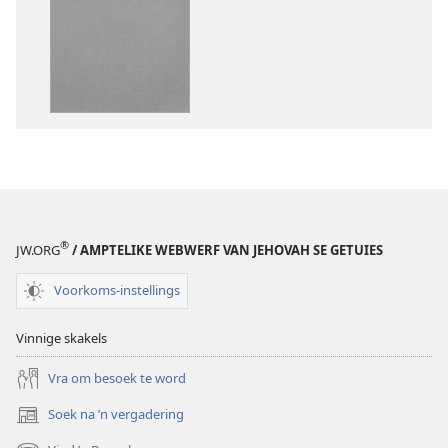
vir
vir
publikasies
oudio-
Die
opnames
Bybel
Die
–
Bybel
Nuwe
–
Wêreld-
Nuwe
vertaling
Wêreld-
(2019-
vertaling
hersiening)
(2019-
®
JW.ORG
/ AMPTELIKE WEBWERF VAN JEHOVAH SE GETUIES
hersiening)
Voorkoms-instellings
Vinnige skakels
Vra om besoek te word
Soek na ’n vergadering
(maak
nuwe