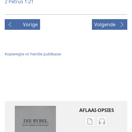
2 Petrus 1:21
Vorige
Volgende
Kopieregte vir hierdie publikasie
AFLAAI-OPSIES
Aflaai-
Aflaai-
opsies
opsies