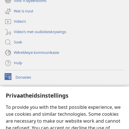
Vind ’n Byeenkoms
(maak
venster
nuwe
oop)
Wat is nuut
venster
oop)
Video’s
Video’s met oudiobeskrywings
Soek
Wêreldwye kommunikasie
Hulp
Donasies
(maak
nuwe
venster
Wagtoring – AANLYN BIBLIOTEEK
Privaatheidsinstellings
(maak
oop)
nuwe
®
JW Hub
To provide you with the best possible experience, we
venster
(maak
oop)
use cookies and similar technologies. Some cookies
nuwe
®
JW Library
venster
are necessary to make our website work and cannot
oop)
be refused. You can accept or decline the use of