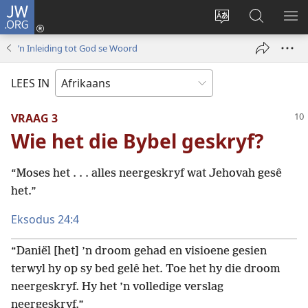
JW.ORG
Meld
aan
Verander
Soek
VE
(maak
taal
op
KIE
’n Inleiding tot God se Woord
nuwe
van
JW.ORG
venster
webwerf
LEES IN
oop)
VRAAG 3
Wie het die Bybel geskryf?
“Moses het . . . alles neergeskryf wat Jehovah gesê
het.”
Eksodus 24:4
“Daniël [het] ’n droom gehad en visioene gesien
terwyl hy op sy bed gelê het. Toe het hy die droom
neergeskryf. Hy het ’n volledige verslag
neergeskryf.”