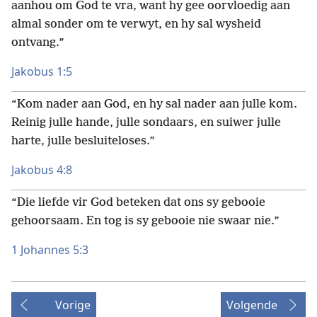
aanhou om God te vra, want hy gee oorvloedig aan
almal sonder om te verwyt, en hy sal wysheid
ontvang.”
Jakobus 1:5
“Kom nader aan God, en hy sal nader aan julle kom.
Reinig julle hande, julle sondaars, en suiwer julle
harte, julle besluiteloses.”
Jakobus 4:8
“Die liefde vir God beteken dat ons sy gebooie
gehoorsaam. En tog is sy gebooie nie swaar nie.”
1 Johannes 5:3
Vorige
Volgende