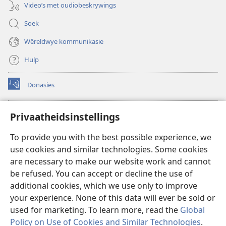
Video’s met oudiobeskrywings
Soek
Wêreldwye kommunikasie
Hulp
Donasies
(maak
nuwe
venster
Wagtoring – AANLYN BIBLIOTEEK
Privaatheidsinstellings
(maak
oop)
nuwe
®
JW Hub
To provide you with the best possible experience, we
venster
(maak
oop)
use cookies and similar technologies. Some cookies
nuwe
®
JW Library
venster
are necessary to make our website work and cannot
oop)
be refused. You can accept or decline the use of
Watchtower Library
additional cookies, which we use only to improve
your experience. None of this data will ever be sold or
used for marketing. To learn more, read the
Global
Policy on Use of Cookies and Similar Technologies
.