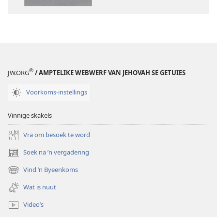
–
Bybel
Nuwe
–
Wêreld-
Nuwe
vertaling
Wêreld-
(2019-
vertaling
hersiening)
(2019-
®
JW.ORG
/ AMPTELIKE WEBWERF VAN JEHOVAH SE GETUIES
hersiening)
Voorkoms-instellings
Vinnige skakels
Vra om besoek te word
Soek na ’n vergadering
(maak
nuwe
Vind ’n Byeenkoms
(maak
venster
nuwe
oop)
Wat is nuut
venster
oop)
Video’s