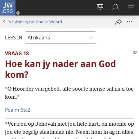
JW.ORG
Meld
aan
Verander
Soek
VE
(maak
taal
op
KIE
’n Inleiding tot God se Woord
nuwe
van
JW.ORG
venster
webwerf
LEES IN
oop)
VRAAG 18
Hoe kan jy nader aan God
kom?
“O Hoorder van gebed, alle soorte mense sal na u toe
kom.”
Psalm 65:2
“Vertrou op Jehovah met jou hele hart, en moenie op
jou eie begrip staatmaak nie. Neem hom in ag in alles