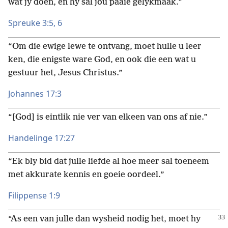
wat jy doen, en hy sal jou paaie gelykmaak.”
Spreuke 3:5, 6
“Om die ewige lewe te ontvang, moet hulle u leer
ken, die enigste ware God, en ook die een wat u
gestuur het, Jesus Christus.”
Johannes 17:3
“[God] is eintlik nie ver van elkeen van ons af nie.”
Handelinge 17:27
“Ek bly bid dat julle liefde al hoe meer sal toeneem
met akkurate kennis en goeie oordeel.”
Filippense 1:9
“As een van julle dan wysheid nodig het, moet hy