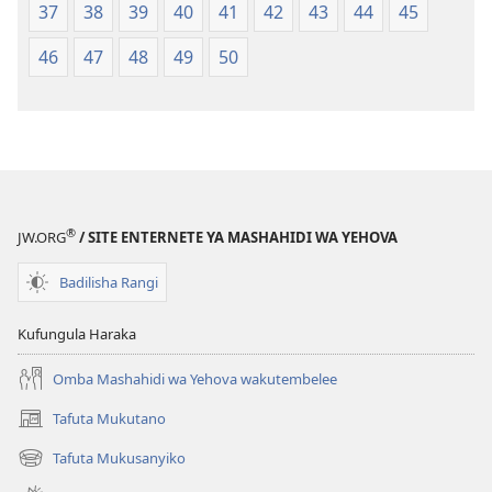
37
38
39
40
41
42
43
44
45
46
47
48
49
50
®
JW.ORG
/ SITE ENTERNETE YA MASHAHIDI WA YEHOVA
Badilisha Rangi
Kufungula Haraka
Omba Mashahidi wa Yehova wakutembelee
Tafuta Mukutano
(opens
new
Tafuta Mukusanyiko
(opens
window)
new