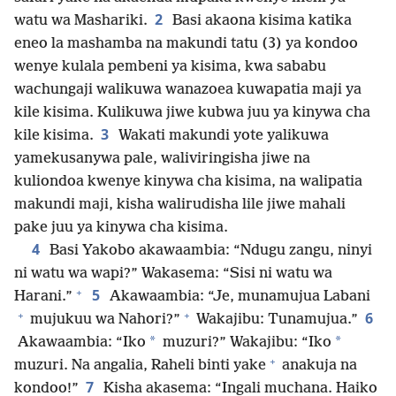
2
watu wa Mashariki.
Basi akaona kisima katika
eneo la mashamba na makundi tatu (3) ya kondoo
wenye kulala pembeni ya kisima, kwa sababu
wachungaji walikuwa wanazoea kuwapatia maji ya
kile kisima. Kulikuwa jiwe kubwa juu ya kinywa cha
3
kile kisima.
Wakati makundi yote yalikuwa
yamekusanywa pale, waliviringisha jiwe na
kuliondoa kwenye kinywa cha kisima, na walipatia
makundi maji, kisha walirudisha lile jiwe mahali
pake juu ya kinywa cha kisima.
4
Basi Yakobo akawaambia: “Ndugu zangu, ninyi
ni watu wa wapi?” Wakasema: “Sisi ni watu wa
+
5
Harani.”
Akawaambia: “Je, munamujua Labani
+
+
6
mujukuu wa Nahori?”
Wakajibu: Tunamujua.”
*
*
Akawaambia: “Iko
muzuri?” Wakajibu: “Iko
+
muzuri. Na angalia, Raheli binti yake
anakuja na
7
kondoo!”
Kisha akasema: “Ingali muchana. Haiko