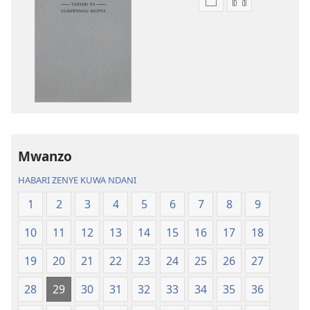
Njia
Njia
mbalimbali
mbalimbali
za
za
kuchukua
kuchukua
vichapo
habari
vya
za
kielektroniki
kusikiliza
Tafsiri
Tafsiri
ya
ya
Mwanzo
Ulimwengu
Ulimwengu
Mupya
Mupya
HABARI ZENYE KUWA NDANI
(Yenye
(Yenye
1
2
3
4
5
6
7
8
9
Ilirekebishwa
Ilirekebishwa
ya
ya
10
11
12
13
14
15
16
17
18
2018)
2018)
19
20
21
22
23
24
25
26
27
28
29
30
31
32
33
34
35
36