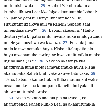
+
25
mutumishi wake.
Asubui Yakobo akaona
kumbe ilikuwa Lea! Kwa hiyo akamuambia Labani:
“Ni jambo gani hili lenye umenitendea? Je,
sikukutumikia kwa ajili ya Raheli? Sababu gani
+
26
umenidanganya?”
Labani akasema: “Haiko
desturi yetu kupatia mutu mwanamuke mudogo zaidi
27
mbele ya muzaliwa wa kwanza.
Furahia juma
moja la mwanamuke huyu. Kisha nitakupatia pia
huyu mwanamuke mwingine kwa kunitumikia miaka
+
28
ingine saba (7).”
Yakobo akafanya vile,
akafurahia juma moja la mwanamuke huyu, kisha
29
akamupatia Raheli binti yake akuwe bibi yake.
Tena, Labani akamuchukua Bilha mutumishi wake
+
mwanamuke
na kumupatia Raheli binti yake ili
+
akuwe mutumishi wake.
30
Kisha Yakobo akalala pia na Raheli, na
akamupenda Raheli kuliko Lea, na akamutumikia