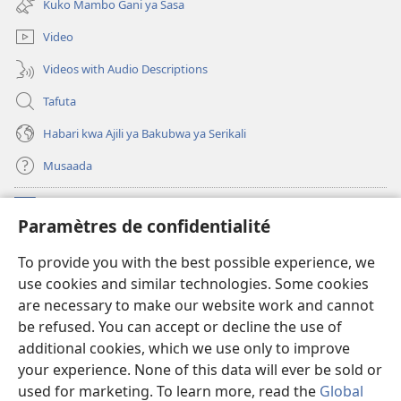
Kuko Mambo Gani ya Sasa
window)
Video
Videos with Audio Descriptions
Tafuta
Habari kwa Ajili ya Bakubwa ya Serikali
Musaada
Michango
(opens
Paramètres de confidentialité
new
window)
Maktaba ku Enternete
To provide you with the best possible experience, we
(opens
use cookies and similar technologies. Some cookies
new
®
JW Hub
window)
are necessary to make our website work and cannot
(opens
be refused. You can accept or decline the use of
new
Programu ya JW Library
window)
additional cookies, which we use only to improve
your experience. None of this data will ever be sold or
used for marketing. To learn more, read the
Global