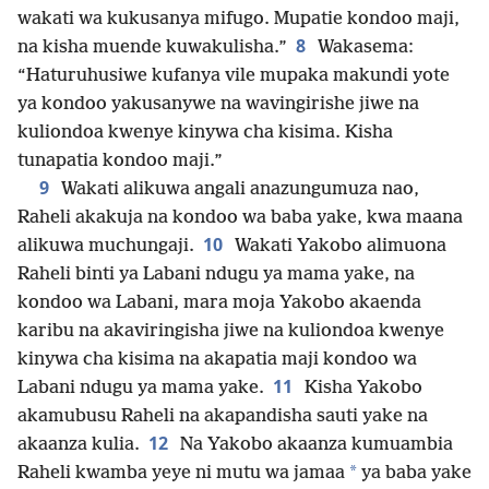
wakati wa kukusanya mifugo. Mupatie kondoo maji,
8
na kisha muende kuwakulisha.”
Wakasema:
“Haturuhusiwe kufanya vile mupaka makundi yote
ya kondoo yakusanywe na wavingirishe jiwe na
kuliondoa kwenye kinywa cha kisima. Kisha
tunapatia kondoo maji.”
9
Wakati alikuwa angali anazungumuza nao,
Raheli akakuja na kondoo wa baba yake, kwa maana
10
alikuwa muchungaji.
Wakati Yakobo alimuona
Raheli binti ya Labani ndugu ya mama yake, na
kondoo wa Labani, mara moja Yakobo akaenda
karibu na akaviringisha jiwe na kuliondoa kwenye
kinywa cha kisima na akapatia maji kondoo wa
11
Labani ndugu ya mama yake.
Kisha Yakobo
akamubusu Raheli na akapandisha sauti yake na
12
akaanza kulia.
Na Yakobo akaanza kumuambia
*
Raheli kwamba yeye ni mutu wa jamaa
ya baba yake