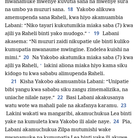
mwanamuke mwenye kuvutia sana na mwenye sura
18
na umbo ya muzuri sana.
Yakobo alikuwa
amemupenda sana Raheli, kwa hiyo akamuambia
Labani: “Niko tayari kukutumikia miaka saba (7) kwa
+
19
ajili ya Raheli binti yako mudogo.”
Labani
akasema: “Ni muzuri zaidi nikupatie ule binti kuliko
kumupatia mwanaume mwingine. Endelea kuishi na
20
mimi.”
Na Yakobo akatumika miaka saba (7) kwa
+
ajili ya Raheli,
lakini aliona miaka hiyo kama siku
kidogo tu kwa sababu alimupenda Raheli.
21
Kisha Yakobo akamuambia Labani: “Unipatie
bibi yangu kwa sababu siku zangu zimemalizika, na
22
uniache nilale naye.”
Basi Labani akakusanya
23
watu wote wa mahali pale na akafanya karamu.
Lakini wakati wa mangaribi, akamuchukua Lea binti
24
yake na kumuleta kwa Yakobo ili alale naye.
Pia,
Labani akamuchukua Zilpa mutumishi wake
mwanamuke na kumupatia Lea binti yake ili akuwe