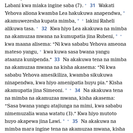
+
31
Labani kwa miaka ingine saba (7).
Wakati
*
Yehova aliona kwamba Lea hakukuwa anapendwa,
+
*
akamuwezesha kupata mimba,
lakini Raheli
+
32
alikuwa tasa.
Kwa hiyo Lea akakuwa na mimba
+
*
na akamuzaa mwana na kumupatia jina Rubeni,
kwa maana alisema: “Ni kwa sababu Yehova ameona
+
mateso yangu,
kwa kuwa sasa bwana yangu
33
ataanza kunipenda.”
Na akakuwa tena na mimba
na akamuzaa mwana na kisha akasema: “Ni kwa
sababu Yehova amesikiliza, kwamba sikukuwa
ninapendwa, kwa hiyo amenipatia huyu pia.” Kisha
+
34
*
akamupatia jina Simeoni.
Na akakuwa tena
na mimba na akamuzaa mwana, kisha akasema:
“Sasa bwana yangu atajiunga na mimi, kwa sababu
nimemuzalia wana watatu (3).” Kwa hiyo mutoto
+
35
*
huyo akapewa jina Lawi.
Na akakuwa na
mimba mara ingine tena na akamuzaa mwana, kisha