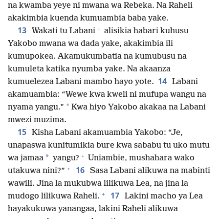
na kwamba yeye ni mwana wa Rebeka. Na Raheli
akakimbia kuenda kumuambia baba yake.
+
13
Wakati tu Labani
alisikia habari kuhusu
Yakobo mwana wa dada yake, akakimbia ili
kumupokea. Akamukumbatia na kumubusu na
kumuleta katika nyumba yake. Na akaanza
14
kumuelezea Labani mambo hayo yote.
Labani
akamuambia: “Wewe kwa kweli ni mufupa wangu na
*
nyama yangu.”
Kwa hiyo Yakobo akakaa na Labani
mwezi muzima.
15
Kisha Labani akamuambia Yakobo: “Je,
unapaswa kunitumikia bure kwa sababu tu uko mutu
+
*
wa jamaa
yangu?
Uniambie, mushahara wako
+
16
utakuwa nini?”
Sasa Labani alikuwa na mabinti
wawili. Jina la mukubwa lilikuwa Lea, na jina la
+
17
mudogo lilikuwa Raheli.
Lakini macho ya Lea
hayakukuwa yanangaa, lakini Raheli alikuwa