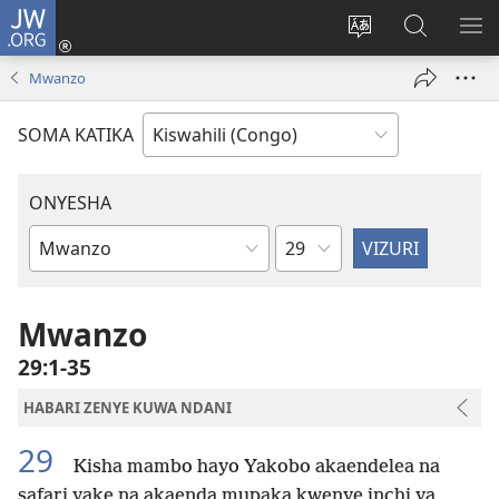
JW.ORG
Ingia
(opens
Badili
Tafuta
ON
new
luga
ku
MA
Mwanzo
window)
ya
JW.ORG
YA
adresi
ND
SOMA KATIKA
ONYESHA
Sura
Vitabu
vya
Biblia
Mwanzo
29:1-35
HABARI ZENYE KUWA NDANI
29
Kisha mambo hayo Yakobo akaendelea na
safari yake na akaenda mupaka kwenye inchi ya