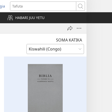
gia
opens
Tafuta
ew
HABARI JUU YETU
indow)
SOMA KATIKA