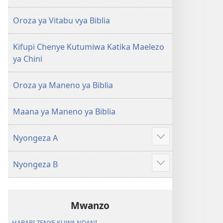
ya
ya
2018)
2018)
Oroza ya Vitabu vya Biblia
Kifupi Chenye Kutumiwa Katika Maelezo
ya Chini
Oroza ya Maneno ya Biblia
Maana ya Maneno ya Biblia
Nyongeza A
Show
more
Nyongeza B
Show
more
Mwanzo
HABARI ZENYE KUWA NDANI