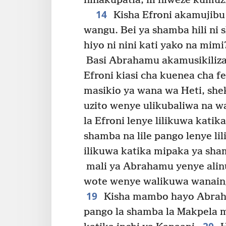
ninakupatia, ili niweze kumu
14
Kisha Efroni akamujib
wangu. Bei ya shamba hili ni s
hiyo ni nini kati yako na mi
Basi Abrahamu akamusikiliz
Efroni kiasi cha kuenea cha f
masikio ya wana wa Heti, shek
uzito wenye ulikubaliwa na w
la Efroni lenye lilikuwa kati
shamba na lile pango lenye li
ilikuwa katika mipaka ya sha
mali ya Abrahamu yenye alin
wote wenye walikuwa wanain
19
Kisha mambo hayo Abraha
pango la shamba la Makpela 