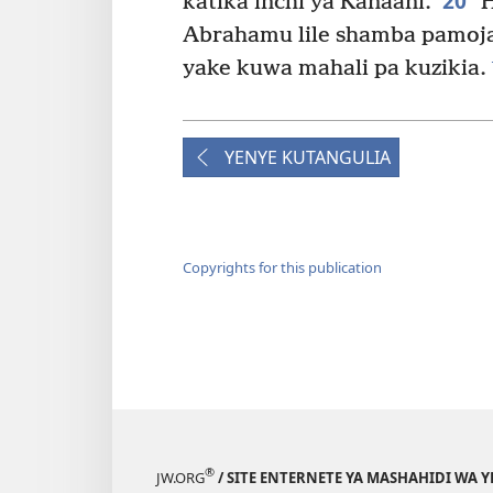
20
katika inchi ya Kanaani.
H
Abrahamu lile shamba pamoja 
yake kuwa mahali pa kuzikia.
YENYE KUTANGULIA
Copyrights for this publication
®
JW.ORG
/ SITE ENTERNETE YA MASHAHIDI WA 