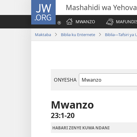
JW.ORG
Mashahidi wa Yehova
MWANZO
MAFUNDIS
Maktaba
Biblia ku Enternete
Biblia—Tafsiri ya
ONYESHA
Vitabu
vya
Biblia
Mwanzo
23:1-20
HABARI ZENYE KUWA NDANI