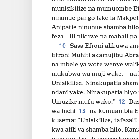
munisikilize na mumuombe E
ninunue pango lake la Makpel
Anipatie ninunue shamba hilo
+
feza
ili nikuwe na mahali pa 
10
Sasa Efroni alikuwa am
Efroni Muhiti akamujibu Abr
na mbele ya wote wenye wali
+
mukubwa wa muji wake,
na 
Unisikilize. Ninakupatia sha
ndani yake. Ninakupatia hiy
12
Umuzike mufu wako.”
Bas
13
wa inchi
na kumuambia Efr
kusema: “Unisikilize, tafazali
kwa ajili ya shamba hilo. Kam