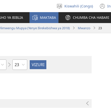
Kiswahili (Congo)
In
Chagua
(
luga
n
HO YA BIBLIA
MAKTABA
CHUMBA CHA HABARI
w
 Ulimwengu Mupya (Yenye Ilirekebishwa ya 2018)
Mwanzo
23
Sura