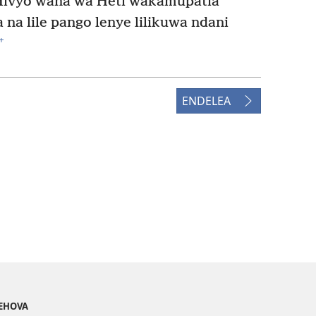
ivyo wana wa Heti wakamupatia
na lile pango lenye lilikuwa ndani
+
ENDELEA
YEHOVA