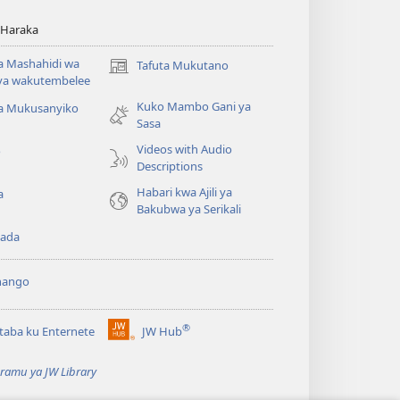
 Haraka
 Mashahidi wa
Tafuta Mukutano
(opens
va wakutembelee
new
Kuko Mambo Gani ya
window)
ta Mukusanyiko
Sasa
Videos with Audio
o
Descriptions
Habari kwa Ajili ya
a
Bakubwa ya Serikali
ada
hango
®
aba ku Enternete
JW Hub
(opens
new
ramu ya JW Library
window)