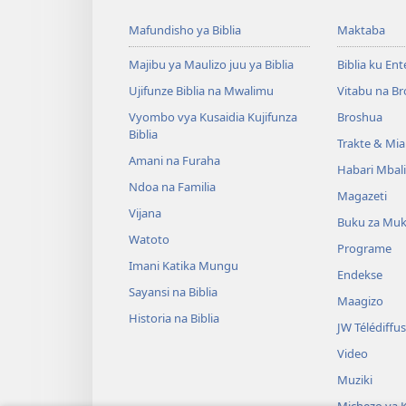
Mafundisho ya Biblia
Maktaba
Majibu ya Maulizo juu ya Biblia
Biblia ku En
Ujifunze Biblia na Mwalimu
Vitabu na B
Vyombo vya Kusaidia Kujifunza
Broshua
Biblia
Trakte & Mia
Amani na Furaha
Habari Mbal
Ndoa na Familia
Magazeti
Vijana
Buku za Mu
Watoto
Programe
Imani Katika Mungu
Endekse
Sayansi na Biblia
Maagizo
Historia na Biblia
JW Télédiffu
Video
Muziki
Michezo ya K