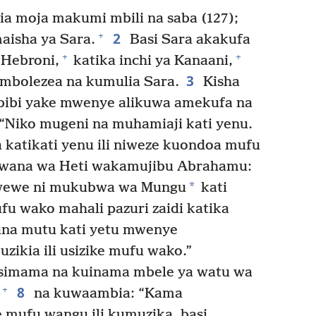
ia moja makumi mbili na saba (127);
2
+
aisha ya Sara.
Basi Sara akakufa
+
+
 Hebroni,
katika inchi ya Kanaani,
3
bolezea na kumulia Sara.
Kisha
bibi yake mwenye alikuwa amekufa na
“Niko mugeni na muhamiaji kati yenu.
 katikati yenu ili niweze kuondoa mufu
 wana wa Heti wakamujibu Abrahamu:
*
 wewe ni mukubwa wa Mungu
kati
 wako mahali pazuri zaidi katika
una mutu kati yetu mwenye
zikia ili usizike mufu wako.”
imama na kuinama mbele ya watu wa
8
+
na kuwaambia: “Kama
 mufu wangu ili kumuzika, basi