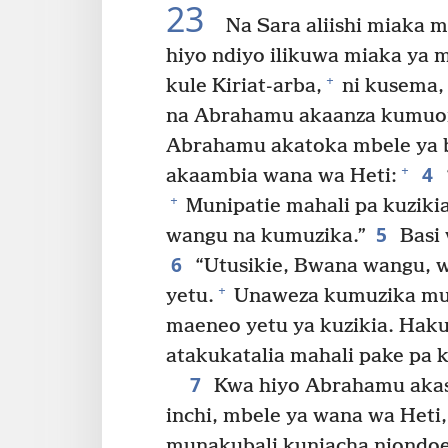
23
Na Sara aliishi miaka m
hiyo ndiyo ilikuwa miaka ya m
+
kule Kiriat-arba,
ni kusema,
na Abrahamu akaanza kumuom
Abrahamu akatoka mbele ya 
4
+
akaambia wana wa Heti:
+
Munipatie mahali pa kuzikia
5
wangu na kumuzika.”
Basi
6
“Utusikie, Bwana wangu,
+
yetu.
Unaweza kumuzika mufu
maeneo yetu ya kuzikia. Hak
atakukatalia mahali pake pa ku
7
Kwa hiyo Abrahamu akas
inchi, mbele ya wana wa Heti,
munakubali kuniacha niondoe