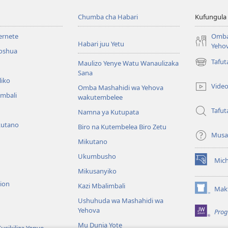
Chumba cha Habari
Kufungula
ternete
Omba
Habari juu Yetu
Yeho
roshua
Tafu
Maulizo Yenye Watu Wanaulizaka
(opens
Sana
new
liko
window)
Vide
Omba Mashahidi wa Yehova
imbali
wakutembelee
Tafut
Namna ya Kutupata
kutano
Biro na Kutembelea Biro Zetu
Musa
Mikutano
Ukumbusho
Mic
(opens
Mikusanyiko
new
sion
window)
Kazi Mbalimbali
Makt
(opens
Ushuhuda wa Mashahidi wa
new
Yehova
Prog
window)
Mu Dunia Yote
usikiliza Yenye