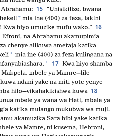
zika mufu wangu kule.”
15
u Abrahamu:
“Unisikilize, bwana
*
hekeli
mia ine (400) za feza, lakini
16
mi? Kwa hiyo umuzike mufu wako.”
a Efroni, na Abrahamu akamupimia
eza chenye alikuwa ametaja katika
*
eli
mia ine (400) za feza kulingana na
17
+
afanyabiashara.
Kwa hiyo shamba
ka Makpela, mbele ya Mamre⁠—lile
likuwa ndani yake na miti yote yenye
18
mba hilo⁠—​vikahakikishwa kuwa
unua mbele ya wana wa Heti, mbele ya
gia katika mulango mukubwa wa muji.
mu akamuzika Sara bibi yake katika
mbele ya Mamre, ni kusema, Hebroni,