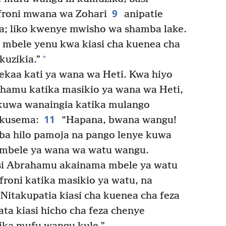
9
froni mwana wa Zohari
anipatie
a; liko kwenye mwisho wa shamba lake.
 mbele yenu kwa kiasi cha kuenea cha
+
kuzikia.”
ekaa kati ya wana wa Heti. Kwa hiyo
ahamu katika masikio ya wana wa Heti,
kuwa wanaingia katika mulango
11
kusema:
“Hapana, bwana wangu!
mba hilo pamoja na pango lenye kuwa
o mbele ya wana wa watu wangu.
i Abrahamu akainama mbele ya watu
oni katika masikio ya watu, na
! Nitakupatia kiasi cha kuenea cha feza
ata kiasi hicho cha feza chenye