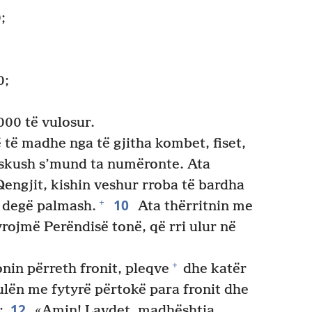
;
0;
.000 të vulosur.
të madhe nga të gjitha kombet, fiset,
askush s’mund ta numëronte. Ata
Qengjit, kishin veshur rroba të bardha
10
+
 degë palmash.
Ata thërritnin me
yrojmë Perëndisë tonë, që rri ulur në
+
nin përreth fronit, pleqve
dhe katër
kulën me fytyrë përtokë para fronit dhe
12
:
«Amin! Lavdet, madhështia,