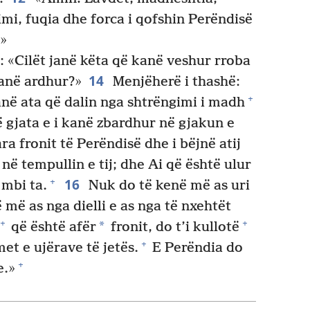
mi, fuqia dhe forca i qofshin Perëndisë
»
: «Cilët janë këta që kanë veshur rroba
14
anë ardhur?»
Menjëherë i thashë:
+
Janë ata që dalin nga shtrëngimi i madh
të gjata e i kanë zbardhur në gjakun e
a fronit të Perëndisë dhe i bëjnë atij
në tempullin e tij; dhe Ai që është ulur
16
+
 mbi ta.
Nuk do të kenë më as uri
 më as nga dielli e as nga të nxehtët
+
+
*
që është afër
fronit, do t’i kullotë
+
met e ujërave të jetës.
E Perëndia do
+
e.»