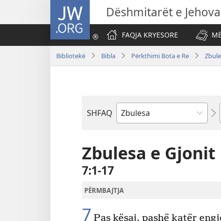
JW.ORG
Dëshmitarët e Jehova
FAQJA KRYESORE
MË
Bibliotekë
Bibla
Përkthimi Bota e Re
Zbule
SHFAQ
Librit
të
Biblës
Zbulesa e Gjonit
7:1-17
PËRMBAJTJA
7
Pas kësaj, pashë katër engj