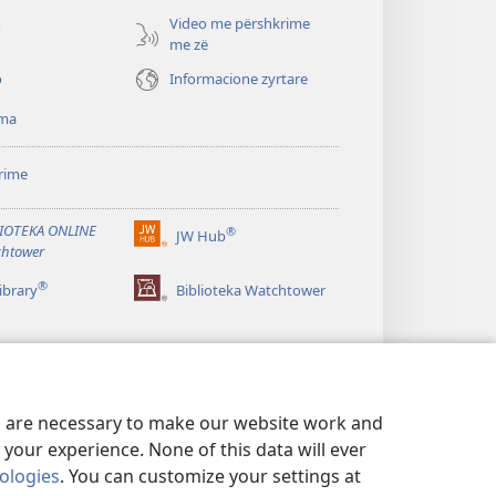
re)
Video me përshkrime
o
me zë
o
Informacione zyrtare
ma
rime
IOTEKA ONLINE
®
JW Hub
(hap
htower
dritare
®
të
ibrary
Biblioteka Watchtower
re)
es are necessary to make our website work and
your experience. None of this data will ever
nologies
. You can customize your settings at