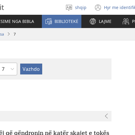
it
shqip
Hyr me identifi
Zgjidh
(hap
gjuhën
dritare
SIME NGA BIBLA
BIBLIOTEKË
LAJME
P
të
re)
sa
7
Kapitullit
ëj që qëndronin në katër skajet e tokës