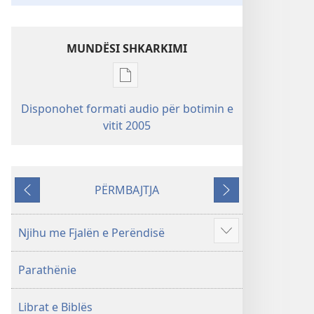
MUNDËSI SHKARKIMI
Mundësitë
e
Disponohet formati audio për botimin e
shkarkimit
vitit 2005
për
botimet
Shkrimet
e
PËRMBAJTJA
Kthehu
Tjetri
Shenjta
—
Njihu me Fjalën e Perëndisë
Përkthimi
Shfaq
Bota
më
e
Parathënie
shumë
Re
(Botimi
Librat e Biblës