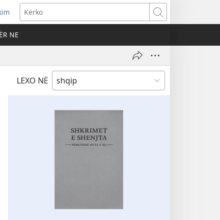
kim
Kërko
ËR NE
LEXO NË