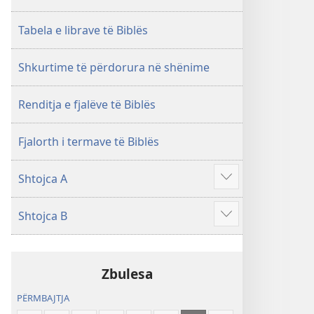
i
rishikuar
Tabela e librave të Biblës
2019)
Shkurtime të përdorura në shënime
Renditja e fjalëve të Biblës
Fjalorth i termave të Biblës
Shtojca A
Shfaq
më
Shtojca B
shumë
Shfaq
më
shumë
Zbulesa
PËRMBAJTJA