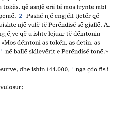
e tokës, që asnjë erë të mos frynte mbi
2
 pemë.
Pashë një engjëll tjetër që
 kishte një vulë të Perëndisë së gjallë. Ai
engjëjve që u ishte lejuar të dëmtonin
 «Mos dëmtoni as tokën, as detin, as
+
në ballë skllevërit e Perëndisë tonë.»
+
surve, dhe ishin 144.000,
nga çdo fis i
 vulosur;