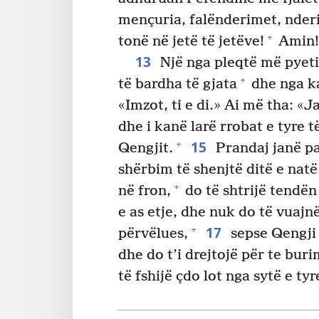
mençuria, falënderimet, nderi
+
tonë në jetë të jetëve!
Amin!
13
Një nga pleqtë më pyeti
+
të bardha të gjata
dhe nga k
«Imzot, ti e di.» Ai më tha: «
dhe i kanë larë rrobat e tyre 
15
+
Qengjit.
Prandaj janë par
shërbim të shenjtë ditë e natë 
+
në fron,
do të shtrijë tendën
e as etje, dhe nuk do të vuajnë
17
+
përvëlues,
sepse Qengji
dhe do t’i drejtojë për te buri
të fshijë çdo lot nga sytë e tyr