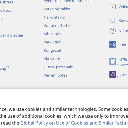
Pyetje që bëhen më shpesh
 libreza
dritare
Vide
Kërko një takim
të
e ftesa
re)
Na kontakto
uj
Kërk
Vizitat në Bethel
Ndih
Mbledhjet
 për mbledhje
Përkujtimi
Dhu
(hap
Kongreset
dritare
të
Aktivitete
BIBL
re)
(hap
Watc
Histori personale
®
ting
dritare
JW L
Përreth botës
të
re)
o
ibla në formë
ence, we use cookies and similar technologies. Some cooki
the use of additional cookies, which we use only to improve 
, read the
Global Policy on Use of Cookies and Similar Tech