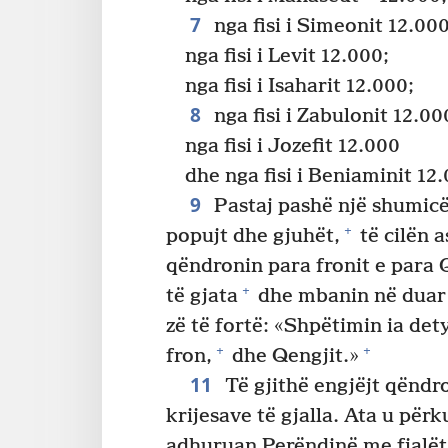
7
nga fisi i Simeonit 12.000
nga fisi i Levit 12.000;
nga fisi i Isaharit 12.000;
8
nga fisi i Zabulonit 12.00
nga fisi i Jozefit 12.000
dhe nga fisi i Beniaminit 12
9
Pastaj pashë një shumicë 
+
popujt dhe gjuhët,
të cilën 
qëndronin para fronit e para 
+
të gjata
dhe mbanin në duar
zë të fortë: «Shpëtimin ia det
+
+
fron,
dhe Qengjit.»
11
Të gjithë engjëjt qëndro
krijesave të gjalla. Ata u për
adhuruan Perëndinë me fjalët