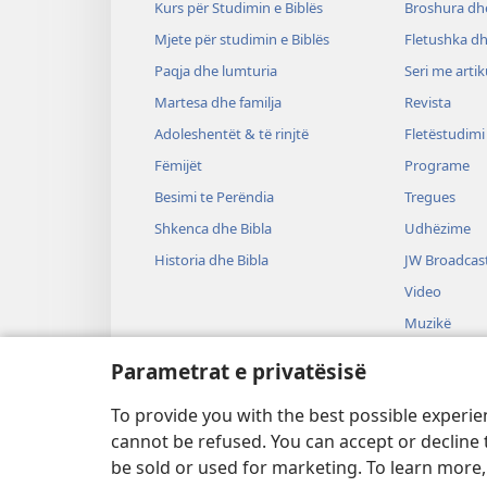
Kurs për Studimin e Biblës
Broshura dhe
Mjete për studimin e Biblës
Fletushka dh
Paqja dhe lumturia
Seri me artik
Martesa dhe familja
Revista
Adoleshentët & të rinjtë
Fletëstudimi
Fëmijët
Programe
Besimi te Perëndia
Tregues
Shkenca dhe Bibla
Udhëzime
Historia dhe Bibla
JW Broadcas
Video
Muzikë
Drama audi
Parametrat e privatësisë
Lexime nga B
drame
To provide you with the best possible experi
cannot be refused. You can accept or decline 
be sold or used for marketing. To learn more