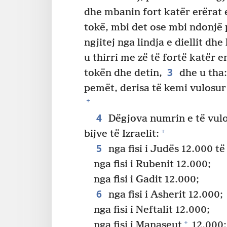
dhe mbanin fort katër erërat 
tokë, mbi det ose mbi ndonjë
ngjitej nga lindja e diellit dhe
u thirri me zë të fortë katër 
3
tokën dhe detin,
dhe u tha:
pemët, derisa të kemi vulosur
+
4
Dëgjova numrin e të vulo
+
bijve të Izraelit:
5
nga fisi i Judës 12.000 të
nga fisi i Rubenit 12.000;
nga fisi i Gadit 12.000;
6
nga fisi i Asherit 12.000;
nga fisi i Neftalit 12.000;
+
nga fisi i Manaseut
12.000;