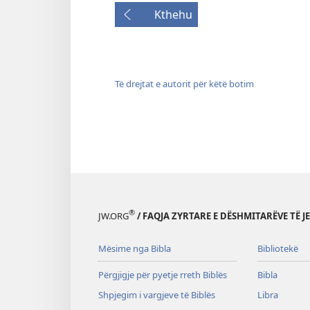
Kthehu
Të drejtat e autorit për këtë botim
®
JW.ORG
/ FAQJA ZYRTARE E DËSHMITARËVE TË J
Mësime nga Bibla
Bibliotekë
Përgjigje për pyetje rreth Biblës
Bibla
Shpjegim i vargjeve të Biblës
Libra