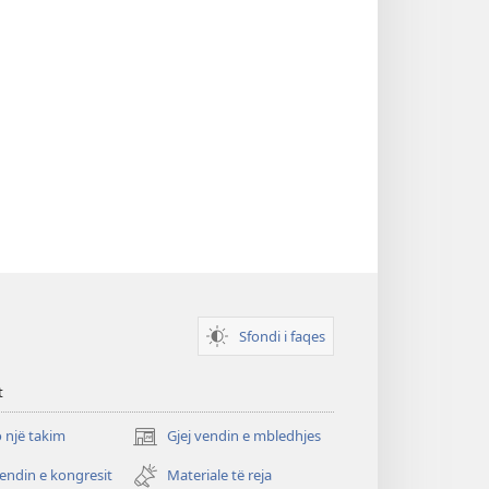
Sfondi i faqes
t
 një takim
Gjej vendin e mbledhjes
(hap
dritare
vendin e kongresit
Materiale të reja
të