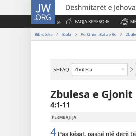
JW.ORG
Dëshmitarët e Jehova
FAQJA KRYESORE
MË
Bibliotekë
Bibla
Përkthimi Bota e Re
Zbule
SHFAQ
Librit
të
Biblës
Zbulesa e Gjonit
4:1-11
PËRMBAJTJA
4
Pas kësaj, pashë një derë të 