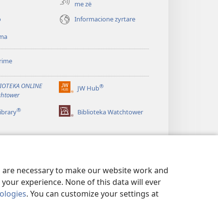
me zë
o
Informacione zyrtare
ma
rime
IOTEKA ONLINE
®
JW Hub
(hap
htower
dritare
®
të
ibrary
Biblioteka Watchtower
re)
es are necessary to make our website work and
your experience. None of this data will ever
nologies
. You can customize your settings at
VATËSISË
|
PARAMETRAT E PRIVATËSISË