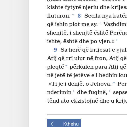
kishte fytyrë njeriu dhe krijes
8
+
fluturon.
Secila nga katër
+
që ishin plot me sy.
Vazhdimis
shenjtë, i shenjtë është Perën
+
ishte, është dhe po vjen.»
9
Sa herë që krijesat e gja
Atij që rri ulur në fron, Atij q
+
pleqtë
përkulen para Atij që 
në jetë të jetëve e i hedhin ku
*
«Ti je i denjë, o Jehova,
Per
+
+
nderimin
dhe fuqinë,
sepse
tënd ato ekzistojnë dhe u krij
Kthehu