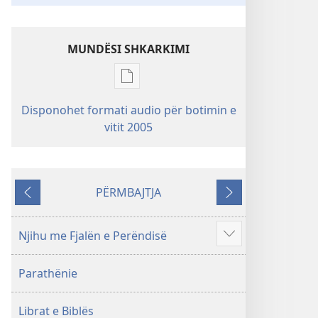
MUNDËSI SHKARKIMI
Mundësitë
e
Disponohet formati audio për botimin e
shkarkimit
vitit 2005
për
botimet
Shkrimet
e
PËRMBAJTJA
Kthehu
Tjetri
Shenjta
—
Njihu me Fjalën e Perëndisë
Përkthimi
Shfaq
Bota
më
e
Parathënie
shumë
Re
(Botimi
Librat e Biblës