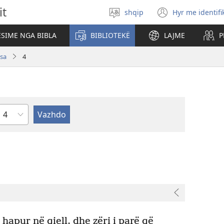
it
shqip
Hyr me identifi
Zgjidh
(hap
gjuhën
dritare
SIME NGA BIBLA
BIBLIOTEKË
LAJME
P
të
re)
sa
4
Kapitullit
hapur në qiell, dhe zëri i parë që