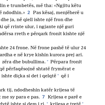
lin e trumbetës, më tha: «Ngjitu këtu
2
të ndodhin.»
Pas kësaj, menjëherë u
he ja, në qiell ishte një fron dhe
i që rrinte ulur, i ngjante një guri
dërsa rreth e përqark fronit kishte një
shte 24 frone. Në frone pashë të ulur 24
rdha e në krye kishin kurora prej ari.
+
zëra dhe bubullima.
Përpara fronit
 që përfaqësojnë shtatë frymërat e
+
ishte diçka si det i qelqtë
që i
k tij, ndodheshin katër krijesa të
7
t me sy para e pas.
Krijesa e parë e
+
+
dytë ishte si dem i ri,
krijesa e tretë