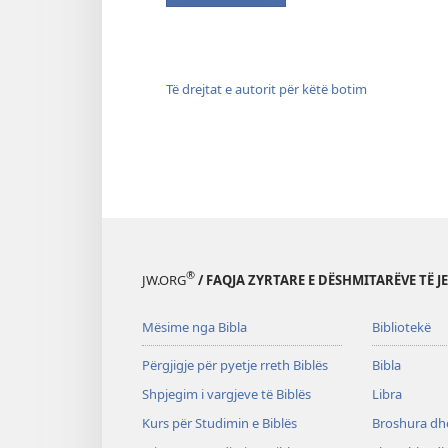
Të drejtat e autorit për këtë botim
®
JW.ORG
/ FAQJA ZYRTARE E DËSHMITARËVE TË J
Mësime nga Bibla
Bibliotekë
Përgjigje për pyetje rreth Biblës
Bibla
Shpjegim i vargjeve të Biblës
Libra
Kurs për Studimin e Biblës
Broshura dhe