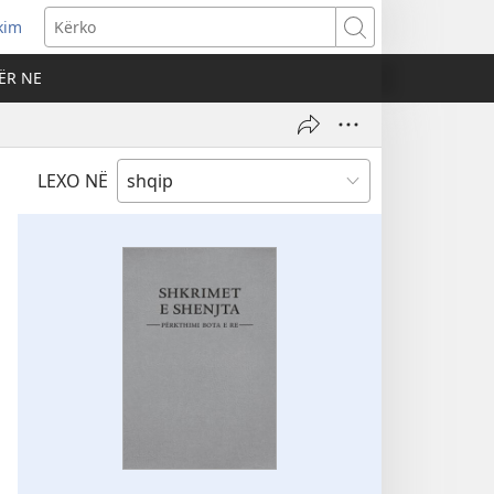
kim
Kërko
ËR NE
LEXO NË