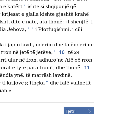
+
a e katërt
ishte si shqiponjë që
 krijesat e gjalla kishte gjashtë krahë
ht, ditë e natë, ata thonë: «I shenjtë, i
+
*
dia Jehova,
i Plotfuqishmi, i cili
lla i japin lavdi, nderim dhe falënderime
10
+
ë rron në jetë të jetëve,
të 24
rri ulur në fron, adhurojnë Atë që rron
11
rorat e tyre para fronit, dhe thonë:
+
ëndia ynë, të marrësh lavdinë,
+
 ti krijove gjithçka
dhe falë vullnetit
uan.»
Tjetri