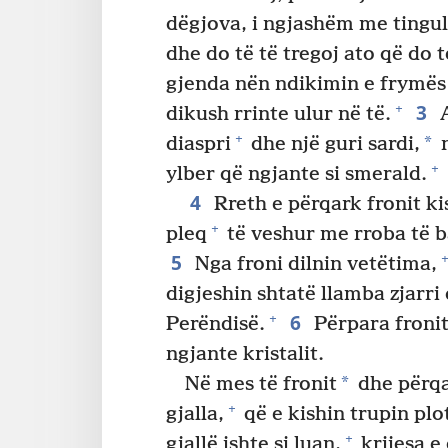
dëgjova, i ngjashëm me tingul
dhe do të të tregoj ato që do 
gjenda nën ndikimin e frymës d
3
+
dikush rrinte ulur në të.
A
+
*
diaspri
dhe një guri sardi,
n
+
ylber që ngjante si smerald.
4
Rreth e përqark fronit ki
+
pleq
të veshur me rroba të ba
5
+
Nga froni dilnin vetëtima,
digjeshin shtatë llamba zjarri
6
+
Perëndisë.
Përpara fronit 
ngjante kristalit.
*
Në mes të fronit
dhe përqar
+
gjalla,
që e kishin trupin plo
+
gjallë ishte si luan,
krijesa e 