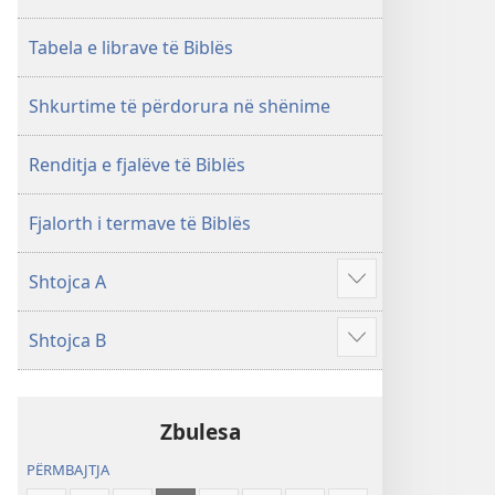
i
rishikuar
Tabela e librave të Biblës
2019)
Shkurtime të përdorura në shënime
Renditja e fjalëve të Biblës
Fjalorth i termave të Biblës
Shtojca A
Shfaq
më
Shtojca B
shumë
Shfaq
më
shumë
Zbulesa
PËRMBAJTJA