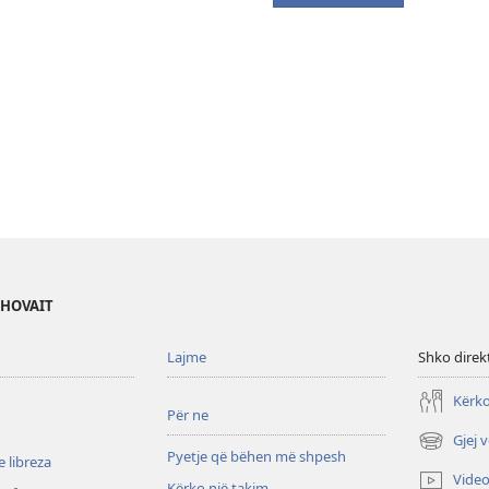
EHOVAIT
Lajme
Shko direk
Kërko
Për ne
Gjej 
(hap
Pyetje që bëhen më shpesh
 libreza
dritare
Vide
Kërko një takim