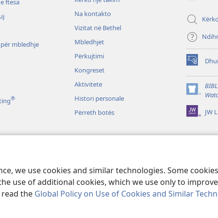
të
e ftesa
re)
Na kontakto
uj
Kërk
Vizitat në Bethel
Ndih
Mbledhjet
 për mbledhje
Përkujtimi
Dhu
(hap
Kongreset
dritare
të
Aktivitete
BIBL
re)
(hap
Watc
Histori personale
®
ting
dritare
JW L
Përreth botës
të
re)
o
ibla në formë
ence, we use cookies and similar technologies. Some cooki
the use of additional cookies, which we use only to improve 
, read the
Global Policy on Use of Cookies and Similar Tech
Tract Society of Pennsylvania.
KUSHTET E PËRDORIMIT
|
POLITIKA E PRI