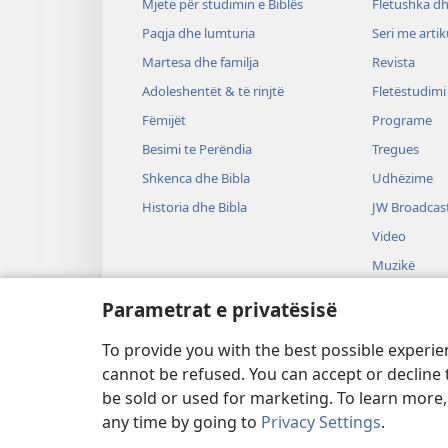
Mjete për studimin e Biblës
Fletushka dh
Paqja dhe lumturia
Seri me artik
Martesa dhe familja
Revista
Adoleshentët & të rinjtë
Fletëstudimi
Fëmijët
Programe
Besimi te Perëndia
Tregues
Shkenca dhe Bibla
Udhëzime
Historia dhe Bibla
JW Broadcas
Video
Muzikë
Drama audi
Parametrat e privatësisë
Lexime nga B
drame
To provide you with the best possible experi
cannot be refused. You can accept or decline 
be sold or used for marketing. To learn more
any time by going to
Privacy Settings
.
Copyright
© 2026 Watch Tower Bible and 