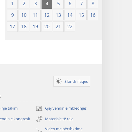
1
2
3
4
5
6
7
8
9
10
11
12
13
14
15
16
17
18
19
20
21
22
Sfondi i faqes
t
 një takim
Gjej vendin e mbledhjes
(hap
dritare
vendin e kongresit
Materiale të reja
të
re)
Video me përshkrime
o