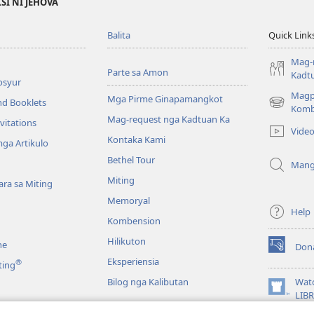
SI NI JEHOVA
Balita
Quick Link
Mag-
Parte sa Amon
Kadt
osyur
Magp
Mga Pirme Ginapamangkot
nd Booklets
(opens
Komb
Mag-request nga Kadtuan Ka
new
vitations
Vide
window)
Kontaka Kami
ga Artikulo
Bethel Tour
Mang
Miting
ra sa Miting
Memoryal
Help
Kombension
Hilikuton
ne
Don
(opens
Eksperiensia
®
ting
new
window)
Bilog nga Kalibutan
Wat
(opens
LIB
new