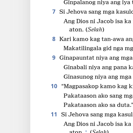
Ginpalanog niya ang iya 
7
Si Jehova sang mga kasul
Ang Dios ni Jacob isa k
aton. (
Selah
)
8
Kari kamo kag tan-awa an
Makatilingala gid nga mg
9
Ginapauntat niya ang mga 
Ginabali niya ang pana 
Ginasunog niya ang mga
10
“Magpasakop kamo kag kil
Pakataason ako sang mg
Pakataason ako sa duta.
11
Si Jehova sang mga kasu
Ang Dios ni Jacob isa ka
+
aton.
(
Selah
)