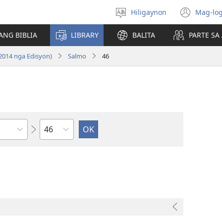
Hiligaynon
Mag-log
Magpili
(ope
sing
new
ANG BIBLIA
LIBRARY
BALITA
PARTE S
lenguahe
wind
2014 nga Edisyon)
Salmo
46
Kapitulo