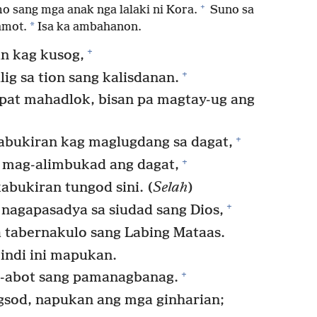
+
o sang mga anak nga lalaki ni Kora.
Suno sa
*
amot.
Isa ka ambahanon.
+
n kag kusog,
+
ig sa tion sang kalisdanan.
pat mahadlok, bisan pa magtay-ug ang
+
abukiran kag maglugdang sa dagat,
+
mag-alimbukad ang dagat,
abukiran tungod sini. (
Selah
)
+
 nagapasadya sa siudad sang Dios,
 tabernakulo sang Labing Mataas.
indi ini mapukan.
+
ag-abot sang pamanagbanag.
sod, napukan ang mga ginharian;