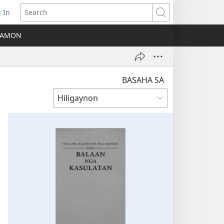
 In
ns
Search
A AMON
ow)
BASAHA SA