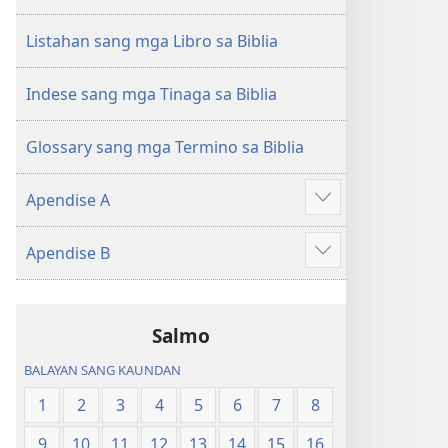
sang
Balaan
Balaan
nga
Listahan sang mga Libro sa Biblia
nga
Kasulatan
Kasulatan
(2014 nga
Indese sang mga Tinaga sa Biblia
(2014 nga
Edisyon)
Edisyon)
Glossary sang mga Termino sa Biblia
Apendise A
Ipakita
ang
Apendise B
iban
Ipakita
pa
ang
iban
Salmo
pa
BALAYAN SANG KAUNDAN
1
2
3
4
5
6
7
8
9
10
11
12
13
14
15
16