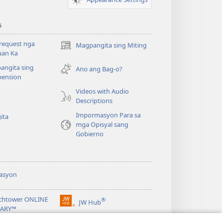
s
request nga
Magpangita sing Miting
(opens
uan Ka
new
angita sing
window)
Ano ang Bag-o?
ension
Videos with Audio
o
Descriptions
Impormasyon Para sa
ita
mga Opisyal sang
Gobierno
asyon
chtower ONLINE
®
JW Hub
(opens
RARY™
new