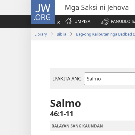
JW.ORG
Mga Saksi ni Jehova
UMPISA
PANUDLO S
Library
Biblia
Bag-ong Kalibutan nga Badbad (
IPAKITA ANG
Libro
sang
Biblia
Salmo
46:1-11
BALAYAN SANG KAUNDAN