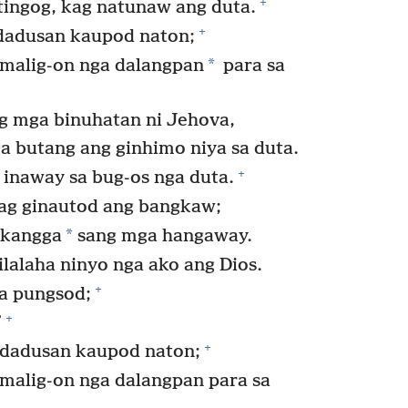
+
tingog, kag natunaw ang duta.
+
dadusan kaupod naton;
*
a malig-on nga dalangpan
para sa
g mga binuhatan ni Jehova,
a butang ang ginhimo niya sa duta.
+
inaway sa bug-os nga duta.
kag ginautod ang bangkaw;
*
 kangga
sang mga hangaway.
alaha ninyo nga ako ang Dios.
+
a pungsod;
+
”
+
ldadusan kaupod naton;
 malig-on nga dalangpan para sa