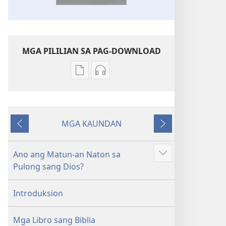
MGA PILILIAN SA PAG-DOWNLOAD
Mga
Mga
opsyon
opsyon
sa
sa
pag-
pag-
MGA KAUNDAN
download
download
Ibalik
Masunod
sang
sang
mga
audio
Ano ang Matun-an Naton sa
Ipakita
publikasyon
Bag-
Pulong sang Dios?
ang
Bag-
ong
iban
ong
Kalibutan
Introduksion
pa
Kalibutan
nga
nga
Badbad
Mga Libro sang Biblia
Badbad
sang