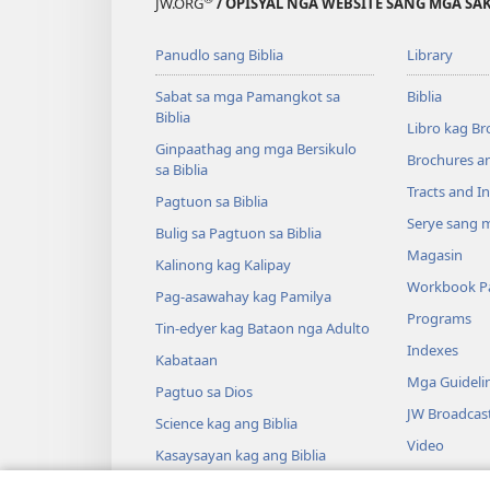
JW.ORG
/ OPISYAL NGA WEBSITE SANG MGA SAK
Panudlo sang Biblia
Library
Sabat sa mga Pamangkot sa
Biblia
Biblia
Libro kag Br
Ginpaathag ang mga Bersikulo
Brochures a
sa Biblia
Tracts and In
Pagtuon sa Biblia
Serye sang m
Bulig sa Pagtuon sa Biblia
Magasin
Kalinong kag Kalipay
Workbook Pa
Pag-asawahay kag Pamilya
Programs
Tin-edyer kag Bataon nga Adulto
Indexes
Kabataan
Mga Guideli
Pagtuo sa Dios
JW Broadcas
Science kag ang Biblia
Video
Kasaysayan kag ang Biblia
Musika