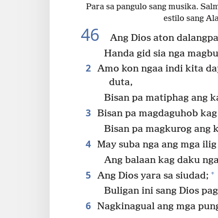
Para sa pangulo sang musika. Salm
estilo sang Al
46
Ang Dios aton dalangpa
Handa gid sia nga magbul
2
Amo kon ngaa indi kita da
duta,
Bisan pa matiphag ang k
3
Bisan pa magdaguhob kag 
Bisan pa magkurog ang k
4
May suba nga ang mga ilig
Ang balaan kag daku nga
5
+
Ang Dios yara sa siudad;
Buligan ini sang Dios p
6
Nagkinagual ang mga pung