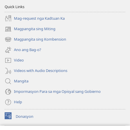
Balaan
nga
Quick Links
nga
Kasulatan
Kasulatan
(2014 nga
Mag-request nga Kadtuan Ka
(2014 nga
Edisyon)
Magpangita sing Miting
(opens
Edisyon)
new
Magpangita sing Kombension
(opens
window)
new
Ano ang Bag-o?
window)
Video
Videos with Audio Descriptions
Mangita
Impormasyon Para sa mga Opisyal sang Gobierno
Help
Donasyon
(opens
new