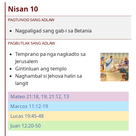
Nisan 10
PAGTUNOD SANG ADLAW
Nagpaligad sang gab-i sa Betania
PAGBUTLAK SANG ADLAW
Temprano pa nga nagkadto sa
Jerusalem
Gintinluan ang templo
Naghambal si Jehova halin sa
langit
Mateo 21:18, 19;
21:12, 13
Marcos 11:12-19
Lucas 19:45-48
Juan 12:20-50