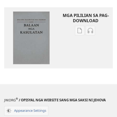
MGA PILILIAN SA PAG-
DOWNLOAD
Mga
Mga
opsyon
opsyon
sa
sa
pag-
pag-
download
download
sang
sang
mga
audio
publikasyon
Bag-
Bag-
ong
ong
Kalibutan
Kalibutan
nga
®
JW.ORG
/ OPISYAL NGA WEBSITE SANG MGA SAKSI NI JEHOVA
nga
Badbad
Badbad
sang
Appearance Settings
sang
Balaan