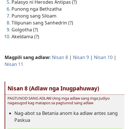
Palasyo ni Herodes Antipas (?)
Punong nga Bethzatha
Punong sang Siloam
Tilipunan sang Sanhedrin (?)
Golgotha (?)
Akeldama (?)
Magpili sang adlaw:
Nisan 8
|
Nisan 9
|
Nisan 10
|
Nisan 11
Nisan 8 (Adlaw nga Inugpahuway)
PAGTUNOD SANG ADLAW (Ang mga adlaw sang mga Judiyo
nagasugod kag matapos sa pagtunod sang adlaw
Nag-abot sa Betania anom ka adlaw antes sang
Paskua