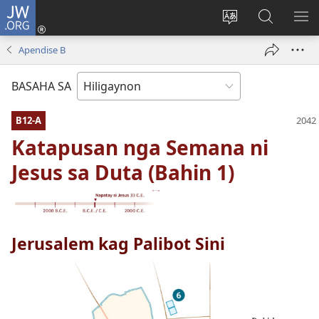
JW.ORG
Mag-
log
Islan
Mangita
IPA
In
ang
sa
AN
Apendise B
(opens
lenguahe
JW.ORG
ME
new
sang
BASAHA SA
window)
site
B12-A
Katapusan nga Semana ni
Jesus sa Duta (Bahin 1)
Jerusalem kag Palibot Sini