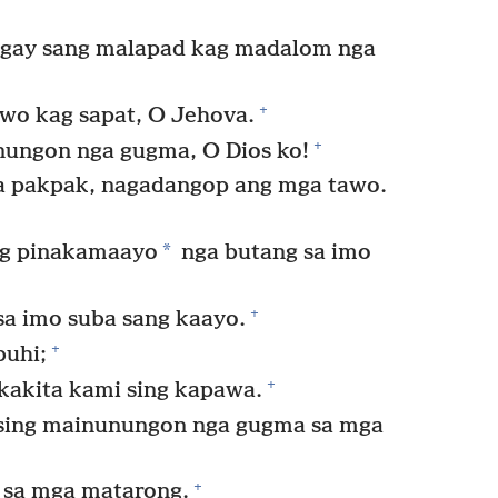
gay sang malapad kag madalom nga
+
wo kag sapat, O Jehova.
+
nungon nga gugma, O Dios ko!
a pakpak, nagadangop ang mga tawo.
*
ng pinakamaayo
nga butang sa imo
+
sa imo suba sang kaayo.
+
buhi;
+
kakita kami sing kapawa.
sing mainunungon nga gugma sa mga
+
 sa mga matarong.