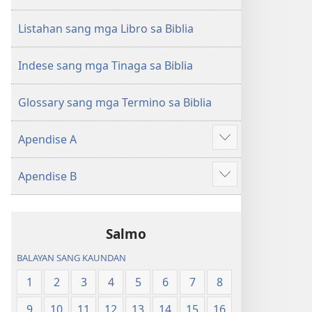
sang
Balaan
Balaan
nga
Listahan sang mga Libro sa Biblia
nga
Kasulatan
Kasulatan
(2014 nga
Indese sang mga Tinaga sa Biblia
(2014 nga
Edisyon)
Edisyon)
Glossary sang mga Termino sa Biblia
Apendise A
Ipakita
ang
Apendise B
iban
Ipakita
pa
ang
iban
Salmo
pa
BALAYAN SANG KAUNDAN
1
2
3
4
5
6
7
8
9
10
11
12
13
14
15
16