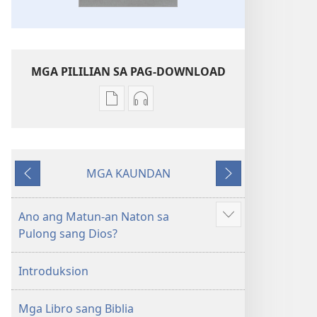
MGA PILILIAN SA PAG-DOWNLOAD
Mga
Mga
opsyon
opsyon
sa
sa
pag-
pag-
MGA KAUNDAN
download
download
Ibalik
Masunod
sang
sang
mga
audio
Ano ang Matun-an Naton sa
Ipakita
publikasyon
Bag-
Pulong sang Dios?
ang
Bag-
ong
iban
ong
Kalibutan
Introduksion
pa
Kalibutan
nga
nga
Badbad
Mga Libro sang Biblia
Badbad
sang