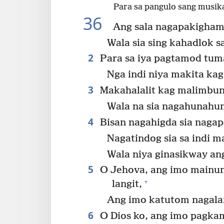
Para sa pangulo sang musika
36
Ang sala nagapakighamb
Wala sia sing kahadlok s
2
Para sa iya pagtamod tuma
Nga indi niya makita ka
3
Makahalalit kag malimbun
Wala na sia nagahunahu
4
Bisan nagahigda sia nagapa
Nagatindog sia sa indi 
Wala niya ginasikway an
5
O Jehova, ang imo mainu
+
langit,
Ang imo katutom nagala
6
O Dios ko, ang imo pagka