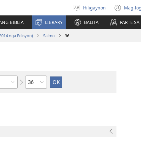
Hiligaynon
Mag-log
Magpili
(ope
sing
new
ANG BIBLIA
LIBRARY
BALITA
PARTE S
lenguahe
wind
2014 nga Edisyon)
Salmo
36
Kapitulo