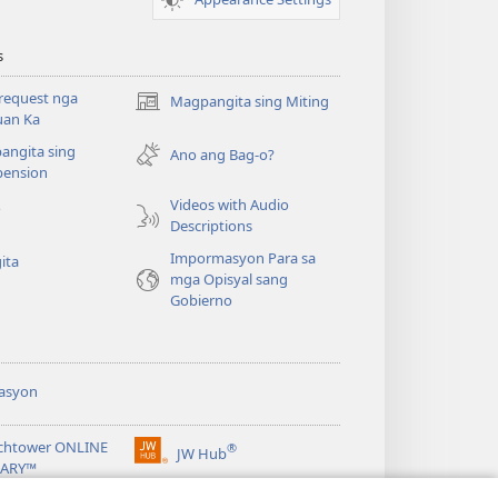
s
request nga
Magpangita sing Miting
(opens
uan Ka
new
angita sing
window)
Ano ang Bag-o?
ension
Videos with Audio
o
Descriptions
Impormasyon Para sa
ita
mga Opisyal sang
Gobierno
asyon
chtower ONLINE
®
JW Hub
(opens
RARY™
new