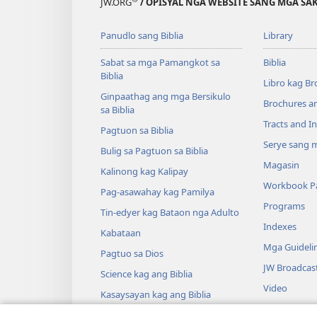
JW.ORG
/ OPISYAL NGA WEBSITE SANG MGA SAK
Panudlo sang Biblia
Library
Sabat sa mga Pamangkot sa
Biblia
Biblia
Libro kag Br
Ginpaathag ang mga Bersikulo
Brochures a
sa Biblia
Tracts and In
Pagtuon sa Biblia
Serye sang m
Bulig sa Pagtuon sa Biblia
Magasin
Kalinong kag Kalipay
Workbook Pa
Pag-asawahay kag Pamilya
Programs
Tin-edyer kag Bataon nga Adulto
Indexes
Kabataan
Mga Guideli
Pagtuo sa Dios
JW Broadcas
Science kag ang Biblia
Video
Kasaysayan kag ang Biblia
Musika