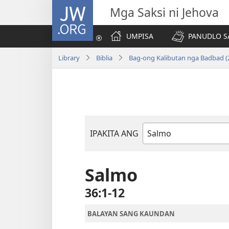
JW.ORG
Mga Saksi ni Jehova
UMPISA
PANUDLO S
Library
Biblia
Bag-ong Kalibutan nga Badbad (
IPAKITA ANG
Libro
sang
Biblia
Salmo
36:1-12
BALAYAN SANG KAUNDAN