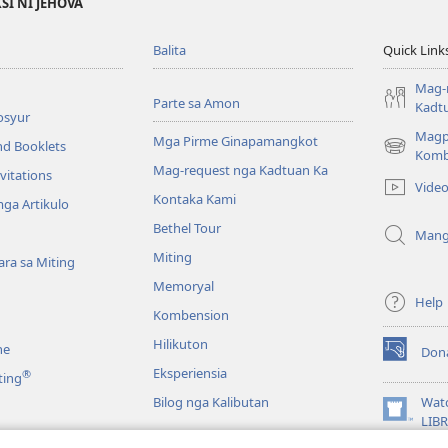
SI NI JEHOVA
Balita
Quick Link
Mag-
Parte sa Amon
Kadt
osyur
Magp
Mga Pirme Ginapamangkot
nd Booklets
(opens
Komb
Mag-request nga Kadtuan Ka
new
vitations
Vide
window)
Kontaka Kami
ga Artikulo
Bethel Tour
Mang
Miting
ra sa Miting
Memoryal
Help
Kombension
Hilikuton
ne
Don
(opens
Eksperiensia
®
ting
new
window)
Bilog nga Kalibutan
Wat
(opens
LIB
new