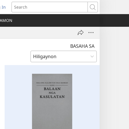
 In
ns
Search
A AMON
ow)
BASAHA SA