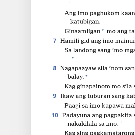
+
Ang imo paghukom kaan
+
katubigan.
*
Ginaamligan
mo ang ta
7
Hamili gid ang imo mainu
Sa landong sang imo mg
+
8
Nagapaayaw sila inom sa
+
balay,
Kag ginapainom mo sila 
9
Ikaw ang tuburan sang ka
Paagi sa imo kapawa ma
10
Padayuna ang pagpakita 
+
nakakilala sa imo,
Kag sing pagkamatarong