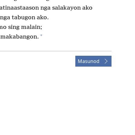
atinaastaason nga salakayon ako
nga tabugon ako.
o sing malain;
+
a makabangon.
Masunod