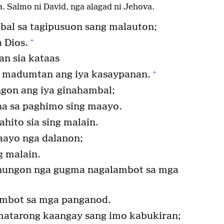
. Salmo ni David, nga alagad ni Jehova.
al sa tagipusuon sang malauton;
+
a Dios.
n sia kataas
+
g madumtan ang iya kasaypanan.
gon ang iya ginahambal;
na sa paghimo sing maayo.
hito sia sing malain.
maayo nga dalanon;
g malain.
nungon nga gugma nagalambot sa mga
mbot sa mga panganod.
matarong kaangay sang imo kabukiran;