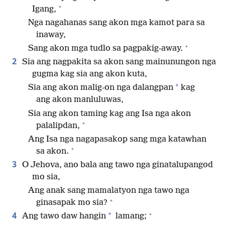
+
Igang,
Nga nagahanas sang akon mga kamot para sa
inaway,
+
Sang akon mga tudlo sa pagpakig-away.
2
Sia ang nagpakita sa akon sang mainunungon nga
gugma kag sia ang akon kuta,
*
Sia ang akon malig-on nga dalangpan
kag
ang akon manluluwas,
Sia ang akon taming kag ang Isa nga akon
+
palalipdan,
Ang Isa nga nagapasakop sang mga katawhan
+
sa akon.
3
O Jehova, ano bala ang tawo nga ginatalupangod
mo sia,
Ang anak sang mamalatyon nga tawo nga
+
ginasapak mo sia?
+
4
*
Ang tawo daw hangin
lamang;