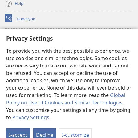
Help
Donasyon
(opens
new
window)
Watchtower ONLINE LIBRARY™
Privacy Settings
(opens
new
®
JW Hub
To provide you with the best possible experience, we
window)
(opens
use cookies and similar technologies. Some cookies
new
JW Library
window)
are necessary to make our website work and cannot
be refused. You can accept or decline the use of
Watchtower Library
additional cookies, which we use only to improve
your experience. None of this data will ever be sold or
used for marketing. To learn more, read the
Global
Policy on Use of Cookies and Similar Technologies
.
Copyright
© 2026 Watch Tower Bible and Tract Society of Pennsylvania.
You can customize your settings at any time by going
MGA KASUGTANAN SA PAGGAMIT
|
PRIVACY POLICY
|
PRIVACY
to
Privacy Settings
.
Ip
SETTINGS
a
I-accept
Decline
I-customize
Li