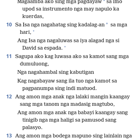
*
Magaamba ako sing mga pagdayaw
sa imo
upod sa instrumento nga may napulo ka
kuerdas,
10
*
Sa Isa nga nagahatag sing kadalag-an
sa mga
+
hari,
Ang Isa nga nagaluwas sa iya alagad nga si
+
David sa espada.
11
Sagupa ako kag luwasa ako sa kamot sang mga
dumuluong,
Nga nagahambal sing kabutigan
Kag nagabayaw sang ila tuo nga kamot sa
pagpanumpa sing indi matuod.
12
Ang amon mga anak nga lalaki mangin kaangay
sang mga tanom nga madasig magtubo,
Ang amon mga anak nga babayi kaangay sang
tinigib nga mga haligi sa pamusod sang
palasyo.
13
Ang amon mga bodega mapuno sing lainlain nga