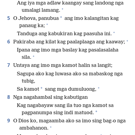
Ang iya mga adlaw kaangay sang landong nga
+
umalagi lamang.
5
*
O Jehova, panubua
ang imo kalangitan kag
+
panaug ka;
+
Tanduga ang kabukiran kag paasuha ini.
+
6
Pakiraba ang kilat kag paalaplaaga ang kaaway;
Ipana ang imo mga baslay kag pasalasalaha
+
sila.
7
Untaya ang imo mga kamot halin sa langit;
Sagupa ako kag luwasa ako sa mabaskog nga
tubig,
+
*
Sa kamot
sang mga dumuluong,
8
Nga nagahambal sing kabutigan
Kag nagabayaw sang ila tuo nga kamot sa
*
pagpanumpa sing indi matuod.
9
O Dios ko, magaamba ako sa imo sing bag-o nga
+
ambahanon.