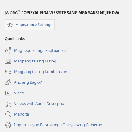
®
JW.ORG
/ OPISYAL NGA WEBSITE SANG MGA SAKSI NI JEHOVA
Appearance Settings
Quick Links
Mag-request nga Kadtuan Ka
Magpangita sing Miting
(opens
new
Magpangita sing Kombension
(opens
window)
new
Ano ang Bag-o?
window)
Video
Videos with Audio Descriptions
Mangita
Impormasyon Para sa mga Opisyal sang Gobierno