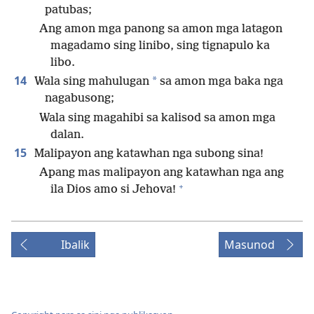
patubas;
Ang amon mga panong sa amon mga latagon
magadamo sing linibo, sing tignapulo ka
libo.
14
*
Wala sing mahulugan
sa amon mga baka nga
nagabusong;
Wala sing magahibi sa kalisod sa amon mga
dalan.
15
Malipayon ang katawhan nga subong sina!
Apang mas malipayon ang katawhan nga ang
+
ila Dios amo si Jehova!
Ibalik
Masunod