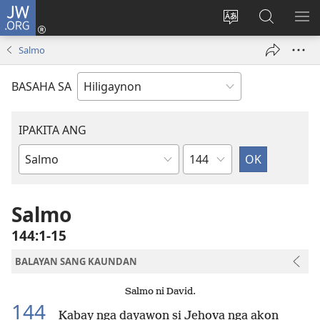
JW.ORG
Mag-
log
Islan
Mangita
IPA
In
ang
sa
AN
Salmo
(opens
lenguahe
JW.ORG
ME
new
sang
BASAHA SA
window)
site
IPAKITA ANG
Kapitulo
Libro
sang
Biblia
Salmo
144:1-15
BALAYAN SANG KAUNDAN
Salmo ni David.
144
Kabay nga dayawon si Jehova nga akon