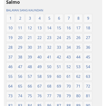
Bag-
ong
Salmo
ong
Kalibutan
BALAYAN SANG KAUNDAN
Kalibutan
nga
nga
Badbad
1
2
3
4
5
6
7
8
9
Badbad
sang
10
11
12
13
14
15
16
17
18
sang
Balaan
Balaan
nga
19
20
21
22
23
24
25
26
27
nga
Kasulatan
Kasulatan
(2014 nga
28
29
30
31
32
33
34
35
36
(2014 nga
Edisyon)
37
38
39
40
41
42
43
44
45
Edisyon)
46
47
48
49
50
51
52
53
54
55
56
57
58
59
60
61
62
63
64
65
66
67
68
69
70
71
72
73
74
75
76
77
78
79
80
81
82
83
84
85
86
87
88
89
90