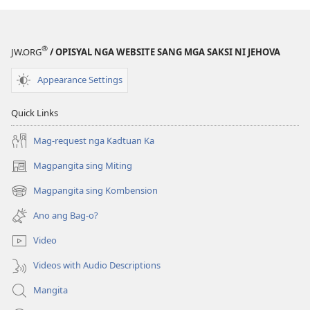
Bag-
ong
ong
Kalibutan
Kalibutan
nga
®
JW.ORG
/ OPISYAL NGA WEBSITE SANG MGA SAKSI NI JEHOVA
nga
Badbad
Badbad
sang
Appearance Settings
sang
Balaan
Balaan
nga
Quick Links
nga
Kasulatan
Kasulatan
(2014 nga
Mag-request nga Kadtuan Ka
(2014 nga
Edisyon)
Magpangita sing Miting
(opens
Edisyon)
new
Magpangita sing Kombension
(opens
window)
new
Ano ang Bag-o?
window)
Video
Videos with Audio Descriptions
Mangita