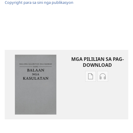
Copyright para sa sini nga publikasyon
MGA PILILIAN SA PAG-
DOWNLOAD
Mga
Mga
opsyon
opsyon
sa
sa
pag-
pag-
download
download
sang
sang
mga
audio
publikasyon
Bag-