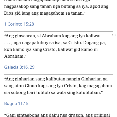
nagpasakop sang tanan nga butang sa iya, agod ang
Dios gid lang ang magagahom sa tanan.”
1 Corinto 15:28
“Ang ginsaaran, si Abraham kag ang iya kaliwat
. . . , nga nagapatuhoy sa isa, sa Cristo. Dugang pa,
kon kamo iya sang Cristo, kaliwat gid kamo ni
Abraham.”
Galacia 3:​16,
29
“Ang ginharian sang kalibutan nangin Ginharian na
sang aton Ginuo kag sang iya Cristo, kag magagahom
sia subong hari tubtob sa wala sing katubtuban.”
Bugna 11:15
“Gani gintagbong ang daku nga dragon, ang orihinal