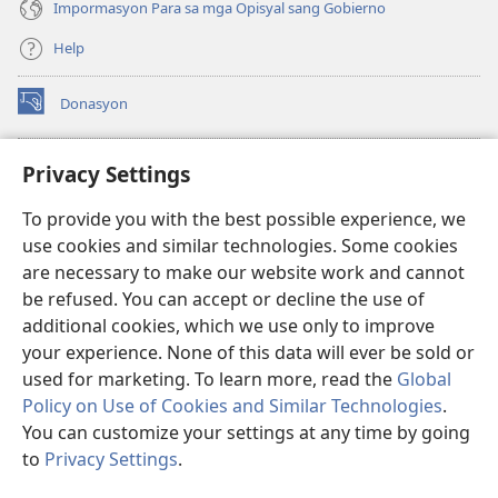
Impormasyon Para sa mga Opisyal sang Gobierno
Help
Donasyon
(opens
new
window)
Watchtower ONLINE LIBRARY™
Privacy Settings
(opens
new
®
JW Hub
To provide you with the best possible experience, we
window)
(opens
use cookies and similar technologies. Some cookies
new
JW Library
window)
are necessary to make our website work and cannot
be refused. You can accept or decline the use of
Watchtower Library
additional cookies, which we use only to improve
your experience. None of this data will ever be sold or
used for marketing. To learn more, read the
Global
Policy on Use of Cookies and Similar Technologies
.
You can customize your settings at any time by going
Copyright
© 2026 Watch Tower Bible and Tract Society of Pennsylvania.
MGA KASUGTANAN SA PAGGAMIT
|
PRIVACY POLICY
|
PRIVACY
to
Privacy Settings
.
Ip
SETTINGS