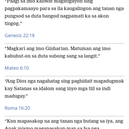
“Paagi sa imo kaliwat magatigayon sing
pagpakamaayo para sa ila kaugalingon ang tanan nga
pungsod sa duta bangod nagpamati ka sa akon
tingog.”
Genesis 22:18
“Magkari ang imo Ginharian. Matuman ang imo
kabubut-on sa duta subong sang sa langit.”
Mateo 6:​10
“Ang Dios nga nagahatag sing paghidait magadugmok
kay Satanas sa idalom sang inyo mga tiil sa indi
madugay.”
Roma 16:20
“Kon mapasakop na ang tanan nga butang sa iya, ang
Anak mismo magapasakop man sa Isa nga