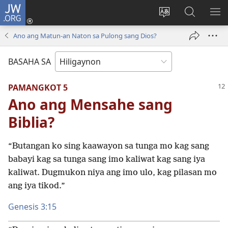
JW.ORG
Mag-
log
Islan
Mangita
IPA
In
ang
sa
AN
Ano ang Matun-an Naton sa Pulong sang Dios?
(opens
lenguahe
JW.ORG
ME
new
sang
BASAHA SA
window)
site
PAMANGKOT 5
Ano ang Mensahe sang
Biblia?
“Butangan ko sing kaawayon sa tunga mo kag sang
babayi kag sa tunga sang imo kaliwat kag sang iya
kaliwat. Dugmukon niya ang imo ulo, kag pilasan mo
ang iya tikod.”
Genesis 3:​15