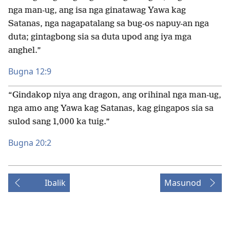
nga man-ug, ang isa nga ginatawag Yawa kag
Satanas, nga nagapatalang sa bug-os napuy-an nga
duta; gintagbong sia sa duta upod ang iya mga
anghel.”
Bugna 12:9
“Gindakop niya ang dragon, ang orihinal nga man-ug,
nga amo ang Yawa kag Satanas, kag gingapos sia sa
sulod sang 1,000 ka tuig.”
Bugna 20:2
Ibalik
Masunod