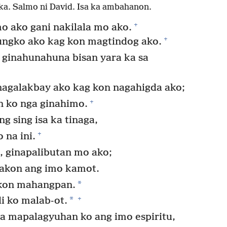
ka. Salmo ni David. Isa ka ambahanon.
+
o ako gani nakilala mo ako.
+
ngko ako kag kon magtindog ako.
ginahunahuna bisan yara ka sa
agalakbay ako kag kon nagahigda ako;
+
n ko nga ginahimo.
 sing isa ka tinaga,
+
 na ini.
, ginapalibutan mo ako;
 akon ang imo kamot.
*
akon mahangpan.
+
*
i ko malab-ot.
a mapalagyuhan ko ang imo espiritu,