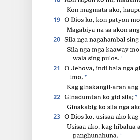
Kon isipon ko ini, madamo
Kon magmata ako, kaupo
19
O Dios ko, kon patyon mo
Magabiya na sa akon ang
20
Sila nga nagahambal sing 
Sila nga mga kaaway mo 
+
wala sing pulos.
21
O Jehova, indi bala nga 
+
imo,
Kag ginakangil-aran ang
22
+
Ginadumtan ko gid sila;
Ginakabig ko sila nga a
23
O Dios ko, usisaa ako kag
Usisaa ako, kag hibalua
+
panghunahuna.