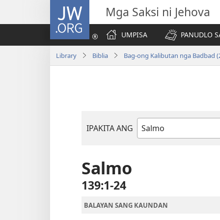
JW.ORG
Mga Saksi ni Jehova
UMPISA
PANUDLO S
Library
Biblia
Bag-ong Kalibutan nga Badbad (
IPAKITA ANG
Libro
sang
Biblia
Salmo
139:1-24
BALAYAN SANG KAUNDAN