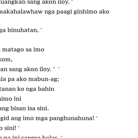
+
uangkan sang akon iloy.
makahalawhaw nga paagi ginhimo ako
+
ga binuhatan,
 matago sa imo
ikom,
+
*
an sang akon iloy.
la pa ako mabun-ag;
 tanan ko nga bahin
imo ini
ng bisan isa sini.
+
i gid ang imo mga panghunahuna!
+
 sini!
+