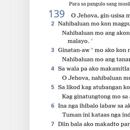
Para sa pangulo sang musi
139
O Jehova, gin-usisa m
2
Nahibaluan mo kon magpu
Nahibaluan mo ang akon 
+
malayo.
3
*
Ginatan-aw
mo ako kon n
Nahibaluan mo ang tana
4
Sa wala pa ako makamitlang
O Jehova, nahibaluan mo
5
Sa likod kag atubangan ko
Kag ginatungtong mo sa
6
Ina nga ihibalo labaw sa 
Tuman ini kataas nga ind
7
Diin bala ako makadto par