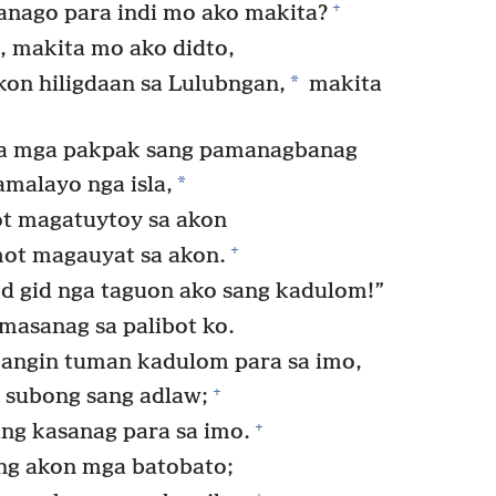
+
anago para indi mo ako makita?
, makita mo ako didto,
*
kon hiligdaan sa Lulubngan,
makita
sa mga pakpak sang pamanagbanag
*
amalayo nga isla,
t magatuytoy sa akon
+
mot magauyat sa akon.
od gid nga taguon ako sang kadulom!”
masanag sa palibot ko.
angin tuman kadulom para sa imo,
+
 subong sang adlaw;
+
ng kasanag para sa imo.
ng akon mga batobato;