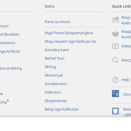
Balita
Quick Link
Mag-
Parte sa Amon
Kadt
osyur
Magp
Mga Pirme Ginapamangkot
nd Booklets
(opens
Komb
Mag-request nga Kadtuan Ka
new
vitations
Vide
window)
Kontaka Kami
ga Artikulo
Bethel Tour
Mang
Miting
ra sa Miting
Memoryal
Help
Kombension
Hilikuton
ne
Don
(opens
Eksperiensia
®
ting
new
window)
Bilog nga Kalibutan
Wat
(opens
LIB
new
JW L
window)
a Biblia