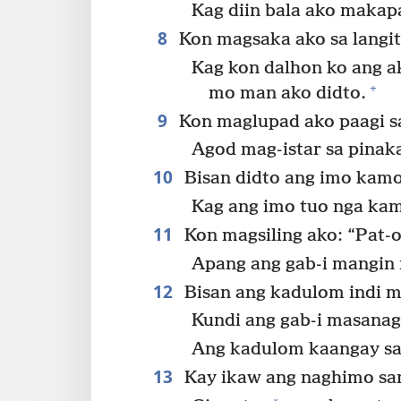
Kag diin bala ako makap
8
Kon magsaka ako sa langit
Kag kon dalhon ko ang a
+
mo man ako didto.
9
Kon maglupad ako paagi 
Agod mag-istar sa pinak
10
Bisan didto ang imo kamo
Kag ang imo tuo nga ka
11
Kon magsiling ako: “Pat-
Apang ang gab-i mangin 
12
Bisan ang kadulom indi m
Kundi ang gab-i masanag
Ang kadulom kaangay sa
13
Kay ikaw ang naghimo sa