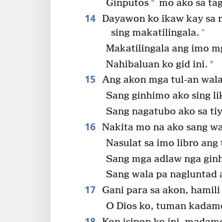
*
Ginputos
mo ako sa tag
14
Dayawon ko ikaw kay sa 
+
sing makatilingala.
Makatilingala ang imo m
*
Nahibaluan ko gid ini.
15
Ang akon mga tul-an wala
Sang ginhimo ako sing l
Sang nagatubo ako sa tiy
16
Nakita mo na ako sang wa
Nasulat sa imo libro ang
Sang mga adlaw nga ginh
Sang wala pa nagluntad a
17
Gani para sa akon, hamil
O Dios ko, tuman kadamo
18