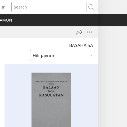
 In
ns
Search
A AMON
ow)
BASAHA SA