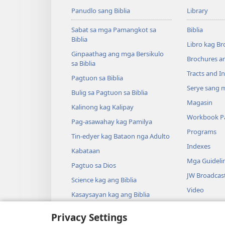
Panudlo sang Biblia
Library
Sabat sa mga Pamangkot sa
Biblia
Biblia
Libro kag Br
Ginpaathag ang mga Bersikulo
Brochures a
sa Biblia
Tracts and In
Pagtuon sa Biblia
Serye sang m
Bulig sa Pagtuon sa Biblia
Magasin
Kalinong kag Kalipay
Workbook Pa
Pag-asawahay kag Pamilya
Programs
Tin-edyer kag Bataon nga Adulto
Indexes
Kabataan
Mga Guideli
Pagtuo sa Dios
JW Broadcas
Science kag ang Biblia
Video
Kasaysayan kag ang Biblia
Musika
Privacy Settings
Mga Drama s