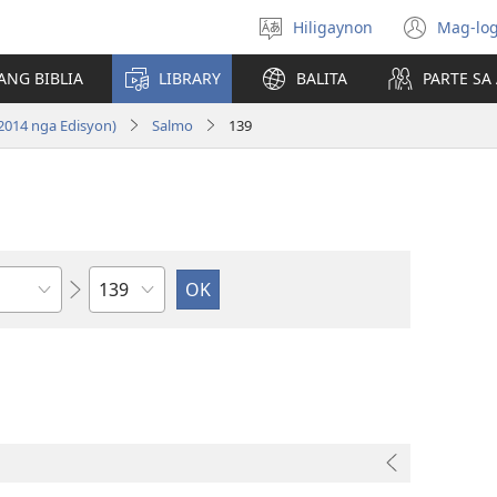
Hiligaynon
Mag-log
Magpili
(ope
sing
new
ANG BIBLIA
LIBRARY
BALITA
PARTE S
lenguahe
wind
2014 nga Edisyon)
Salmo
139
Kapitulo