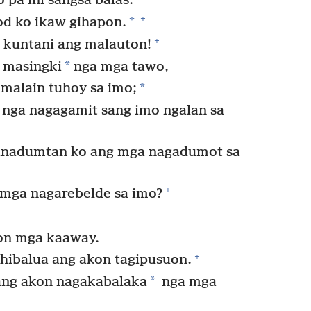
 pa ini sangsa balas.
+
*
d ko ikaw gihapon.
+
 kuntani ang malauton!
*
 masingki
nga mga tawo,
*
malain tuhoy sa imo;
nga nagagamit sang imo ngalan sa
ginadumtan ko ang mga nagadumot sa
+
 mga nagarebelde sa imo?
kon mga kaaway.
+
 hibalua ang akon tagipusuon.
*
 ang akon nagakabalaka
nga mga