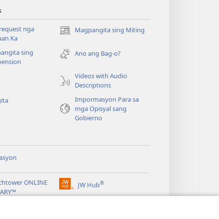
s
request nga
Magpangita sing Miting
(opens
uan Ka
new
angita sing
window)
Ano ang Bag-o?
ension
Videos with Audio
o
Descriptions
Impormasyon Para sa
ita
mga Opisyal sang
Gobierno
asyon
chtower ONLINE
®
JW Hub
(opens
RARY™
new
window)
ibrary
Watchtower Library