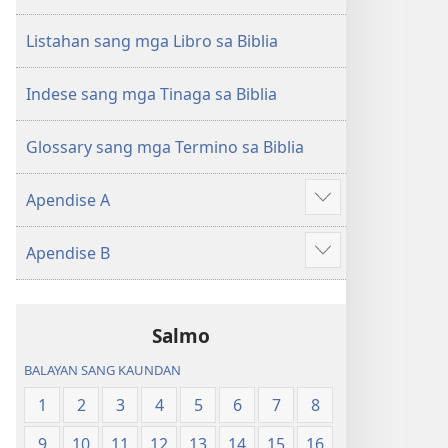
sang
Balaan
Balaan
nga
Listahan sang mga Libro sa Biblia
nga
Kasulatan
Kasulatan
(2014 nga
Indese sang mga Tinaga sa Biblia
(2014 nga
Edisyon)
Edisyon)
Glossary sang mga Termino sa Biblia
Apendise A
Ipakita
ang
Apendise B
iban
Ipakita
pa
ang
iban
Salmo
pa
BALAYAN SANG KAUNDAN
1
2
3
4
5
6
7
8
9
10
11
12
13
14
15
16