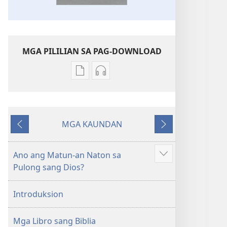
MGA PILILIAN SA PAG-DOWNLOAD
Mga
Mga
opsyon
opsyon
sa
sa
pag-
pag-
MGA KAUNDAN
download
download
Ibalik
Masunod
sang
sang
mga
audio
Ano ang Matun-an Naton sa
Ipakita
publikasyon
Bag-
Pulong sang Dios?
ang
Bag-
ong
iban
ong
Kalibutan
Introduksion
pa
Kalibutan
nga
nga
Badbad
Mga Libro sang Biblia
Badbad
sang