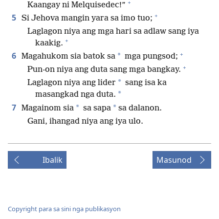
+
Kaangay ni Melquisedec!”
+
5
Si Jehova mangin yara sa imo tuo;
Laglagon niya ang mga hari sa adlaw sang iya
+
kaakig.
+
6
*
Magahukom sia batok sa
mga pungsod;
+
Pun-on niya ang duta sang mga bangkay.
*
Laglagon niya ang lider
sang isa ka
*
masangkad nga duta.
7
*
*
Magainom sia
sa sapa
sa dalanon.
Gani, ihangad niya ang iya ulo.
Ibalik
Masunod
Copyright para sa sini nga publikasyon