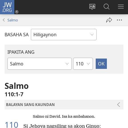
JW.ORG
Mag-
log
Islan
Mangita
IPA
In
ang
sa
AN
Salmo
(opens
lenguahe
JW.ORG
ME
new
sang
BASAHA SA
window)
site
IPAKITA ANG
Kapitulo
Libro
sang
Biblia
Salmo
110:1-7
BALAYAN SANG KAUNDAN
Salmo ni David. Isa ka ambahanon.
110
Si Jehova nagsiling sa akon Ginuo: