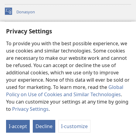
Donasyon
(opens
new
window)
Watchtower ONLINE LIBRARY™
Privacy Settings
(opens
new
®
JW Hub
To provide you with the best possible experience, we
window)
(opens
use cookies and similar technologies. Some cookies
new
JW Library
window)
are necessary to make our website work and cannot
be refused. You can accept or decline the use of
Watchtower Library
additional cookies, which we use only to improve
your experience. None of this data will ever be sold or
used for marketing. To learn more, read the
Global
Policy on Use of Cookies and Similar Technologies
.
Copyright
© 2026 Watch Tower Bible and Tract Society of Pennsylvania.
You can customize your settings at any time by going
MGA KASUGTANAN SA PAGGAMIT
|
PRIVACY POLICY
|
PRIVACY
to
Privacy Settings
.
Ip
SETTINGS
a
I-accept
Decline
I-customize
Li
s