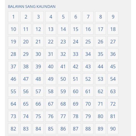
ong
Kalibutan
BALAYAN SANG KAUNDAN
Kalibutan
nga
nga
Badbad
1
2
3
4
5
6
7
8
9
Badbad
sang
10
11
12
13
14
15
16
17
18
sang
Balaan
Balaan
nga
19
20
21
22
23
24
25
26
27
nga
Kasulatan
Kasulatan
(2014 nga
28
29
30
31
32
33
34
35
36
(2014 nga
Edisyon)
37
38
39
40
41
42
43
44
45
Edisyon)
46
47
48
49
50
51
52
53
54
55
56
57
58
59
60
61
62
63
64
65
66
67
68
69
70
71
72
73
74
75
76
77
78
79
80
81
82
83
84
85
86
87
88
89
90