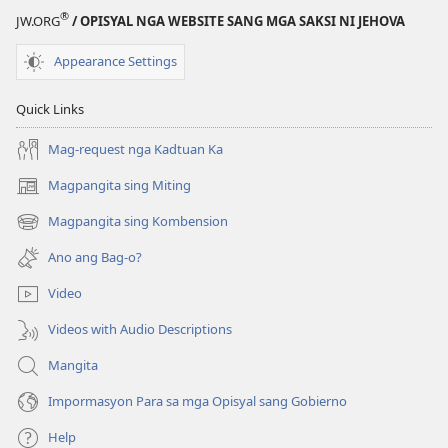
®
JW.ORG
/ OPISYAL NGA WEBSITE SANG MGA SAKSI NI JEHOVA
Appearance Settings
Quick Links
Mag-request nga Kadtuan Ka
Magpangita sing Miting
(opens
new
Magpangita sing Kombension
(opens
window)
new
Ano ang Bag-o?
window)
Video
Videos with Audio Descriptions
Mangita
Impormasyon Para sa mga Opisyal sang Gobierno
Help