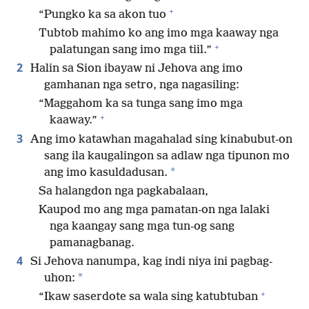
+
“Pungko ka sa akon tuo
Tubtob mahimo ko ang imo mga kaaway nga
+
palatungan sang imo mga tiil.”
2
Halin sa Sion ibayaw ni Jehova ang imo
gamhanan nga setro, nga nagasiling:
“Maggahom ka sa tunga sang imo mga
+
kaaway.”
3
Ang imo katawhan magahalad sing kinabubut-on
sang ila kaugalingon sa adlaw nga tipunon mo
*
ang imo kasuldadusan.
Sa halangdon nga pagkabalaan,
Kaupod mo ang mga pamatan-on nga lalaki
nga kaangay sang mga tun-og sang
pamanagbanag.
4
Si Jehova nanumpa, kag indi niya ini pagbag-
*
uhon:
+
“Ikaw saserdote sa wala sing katubtuban