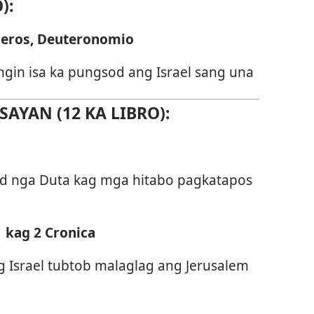
):
meros, Deuteronomio
gin isa ka pungsod ang Israel sang una
AYAN (12 KA LIBRO):
aad nga Duta kag mga hitabo pagkatapos
1 kag 2 Cronica
 Israel tubtob malaglag ang Jerusalem