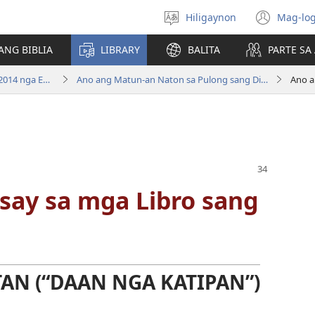
Hiligaynon
Mag-log
Magpili
(ope
sing
new
ANG BIBLIA
LIBRARY
BALITA
PARTE S
lenguahe
wind
Bag-ong Kalibutan nga Badbad (2014 nga Edisyon)
Ano ang Matun-an Naton sa Pulong sang Dios?
say sa mga Libro sang
AN (“DAAN NGA KATIPAN”)