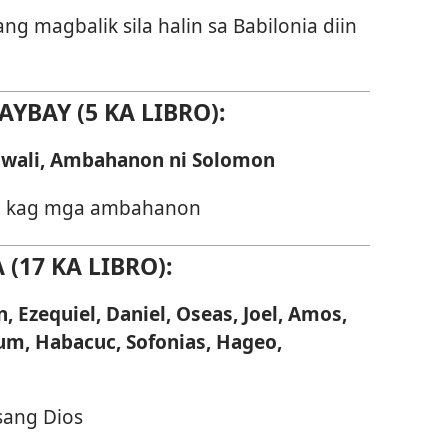
g magbalik sila halin sa Babilonia diin
YBAY (5 KA LIBRO):
gwali, Ambahanon ni Solomon
on kag mga ambahanon
(17 KA LIBRO):
, Ezequiel, Daniel, Oseas, Joel, Amos,
um, Habacuc, Sofonias, Hageo,
sang Dios