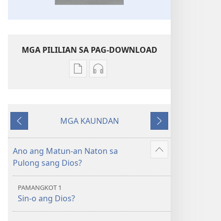
MGA PILILIAN SA PAG-DOWNLOAD
Mga
Mga
opsyon
opsyon
sa
sa
pag-
pag-
MGA KAUNDAN
download
download
Ibalik
Masunod
sang
sang
mga
audio
Ano ang Matun-an Naton sa
Ipakita
publikasyon
Bag-
Pulong sang Dios?
ang
Bag-
ong
iban
ong
Kalibutan
PAMANGKOT 1
pa
Kalibutan
nga
Sin-o ang Dios?
nga
Badbad
Badbad
sang