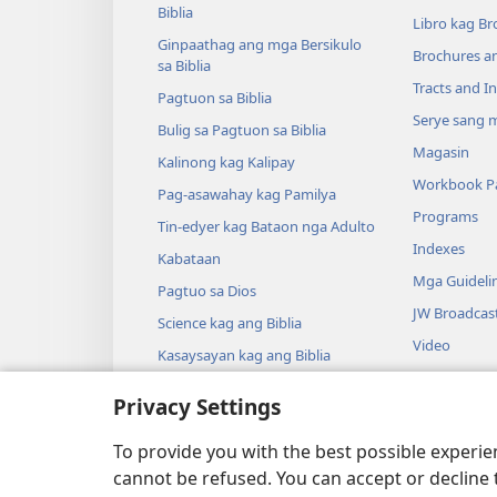
Biblia
Libro kag Br
Ginpaathag ang mga Bersikulo
Brochures a
sa Biblia
Tracts and In
Pagtuon sa Biblia
Serye sang m
Bulig sa Pagtuon sa Biblia
Magasin
Kalinong kag Kalipay
Workbook Pa
Pag-asawahay kag Pamilya
Programs
Tin-edyer kag Bataon nga Adulto
Indexes
Kabataan
Mga Guideli
Pagtuo sa Dios
JW Broadcas
Science kag ang Biblia
Video
Kasaysayan kag ang Biblia
Musika
Privacy Settings
Mga Drama s
Gindrama nga
To provide you with the best possible experi
cannot be refused. You can accept or decline 