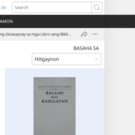
 In
ns
Search
A AMON
ow)
Ano ang Ginasaysay sa mga Libro sang Biblia?
BASAHA SA