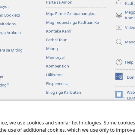
Parte sa Amon
Kadt
osyur
Magp
Mga Pirme Ginapamangkot
nd Booklets
(opens
Komb
Mag-request nga Kadtuan Ka
new
vitations
Vide
window)
Kontaka Kami
ga Artikulo
Bethel Tour
Mang
Miting
ra sa Miting
Memoryal
Help
Kombension
Hilikuton
ne
Don
(opens
Eksperiensia
®
ting
new
window)
Bilog nga Kalibutan
Wat
(opens
LIB
new
JW L
window)
a Biblia
 Pagbasa sa Biblia
ence, we use cookies and similar technologies. Some cooki
the use of additional cookies, which we use only to improve 