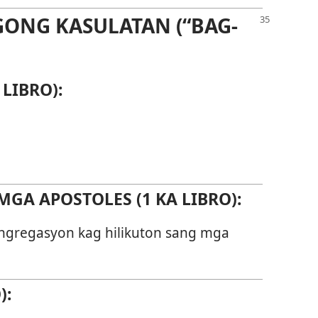
GONG KASULATAN (“BAG-
LIBRO):
GA APOSTOLES (1 KA LIBRO):
ngregasyon kag hilikuton sang mga
):