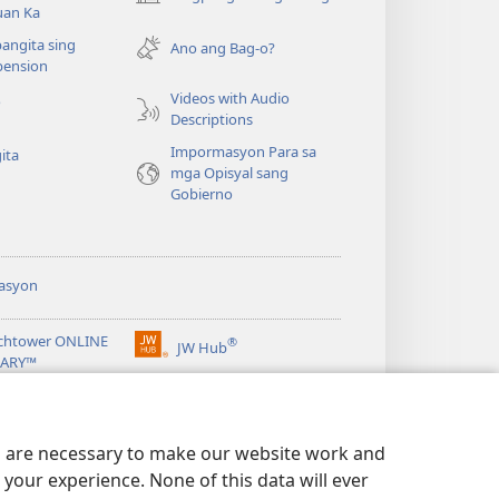
(opens
uan Ka
new
angita sing
window)
Ano ang Bag-o?
ension
Videos with Audio
o
Descriptions
Impormasyon Para sa
ita
mga Opisyal sang
Gobierno
asyon
chtower ONLINE
®
JW Hub
(opens
RARY™
new
window)
ibrary
Watchtower Library
es are necessary to make our website work and
your experience. None of this data will ever