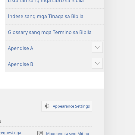
Listahan sang mga Libro sa Biblia
Indese sang mga Tinaga sa Biblia
Glossary sang mga Termino sa Biblia
Apendise A
Ipakita
ang
Apendise B
iban
Ipakita
pa
ang
iban
pa
Appearance Settings
s
request nga
Magpangita sing Miting