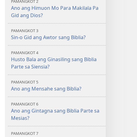
PAMANGKOT 2
sang
Balaan
Ano ang Himuon Mo Para Makilala Pa
Balaan
nga
Gid ang Dios?
nga
Kasulatan
Kasulatan
(2014 nga
PAMANGKOT 3
(2014 nga
Edisyon)
Sin-o Gid ang Awtor sang Biblia?
Edisyon)
PAMANGKOT 4
Husto Bala ang Ginasiling sang Biblia
Parte sa Siensia?
PAMANGKOT 5
Ano ang Mensahe sang Biblia?
PAMANGKOT 6
Ano ang Gintagna sang Biblia Parte sa
Mesias?
PAMANGKOT 7