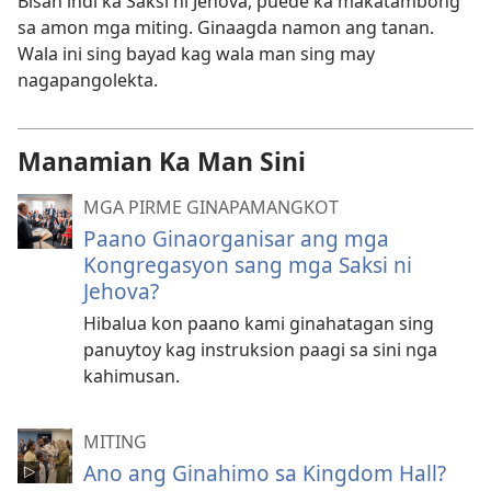
Bisan indi ka Saksi ni Jehova, puede ka makatambong
sa amon mga miting. Ginaagda namon ang tanan.
Wala ini sing bayad kag wala man sing may
nagapangolekta.
Manamian Ka Man Sini
MGA PIRME GINAPAMANGKOT
Paano Ginaorganisar ang mga
Kongregasyon sang mga Saksi ni
Jehova?
Hibalua kon paano kami ginahatagan sing
panuytoy kag instruksion paagi sa sini nga
kahimusan.
MITING
Ano ang Ginahimo sa Kingdom Hall?