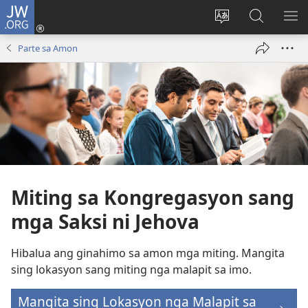
JW.ORG
Mag-
log
Islan
Mangita
IPA
In
ang
sa
AN
Parte sa Amon
(opens
lenguahe
JW.ORG
ME
new
sang
window)
site
Miting sa Kongregasyon sang
mga Saksi ni Jehova
Hibalua ang ginahimo sa amon mga miting. Mangita
sing lokasyon sang miting nga malapit sa imo.
Mangita sing Lokasyon nga Malapit sa