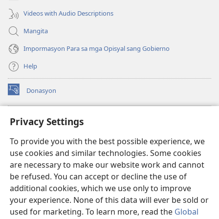
Videos with Audio Descriptions
Mangita
Impormasyon Para sa mga Opisyal sang Gobierno
Help
Donasyon
(opens
new
window)
Watchtower ONLINE LIBRARY™
Privacy Settings
(opens
new
®
JW Hub
To provide you with the best possible experience, we
window)
(opens
use cookies and similar technologies. Some cookies
new
JW Library
window)
are necessary to make our website work and cannot
be refused. You can accept or decline the use of
Watchtower Library
additional cookies, which we use only to improve
your experience. None of this data will ever be sold or
used for marketing. To learn more, read the
Global