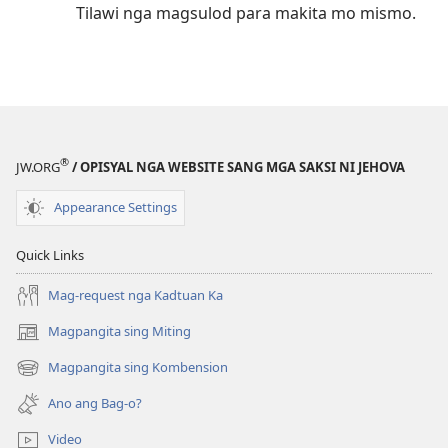
Tilawi nga magsulod para makita mo mismo.
®
JW.ORG
/ OPISYAL NGA WEBSITE SANG MGA SAKSI NI JEHOVA
Appearance Settings
Quick Links
Mag-request nga Kadtuan Ka
Magpangita sing Miting
(opens
new
Magpangita sing Kombension
(opens
window)
new
Ano ang Bag-o?
window)
Video