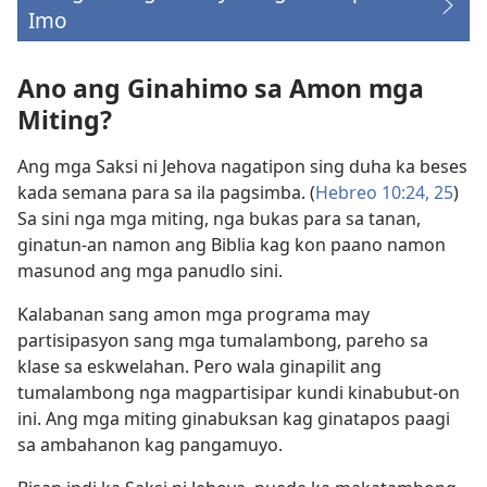
Imo
(opens
new
window)
Ano ang Ginahimo sa Amon mga
Miting?
Ang mga Saksi ni Jehova nagatipon sing duha ka beses
kada semana para sa ila pagsimba. (
Hebreo 10:24, 25
)
Sa sini nga mga miting, nga bukas para sa tanan,
ginatun-an namon ang Biblia kag kon paano namon
masunod ang mga panudlo sini.
Kalabanan sang amon mga programa may
partisipasyon sang mga tumalambong, pareho sa
klase sa eskwelahan. Pero wala ginapilit ang
tumalambong nga magpartisipar kundi kinabubut-on
ini. Ang mga miting ginabuksan kag ginatapos paagi
sa ambahanon kag pangamuyo.