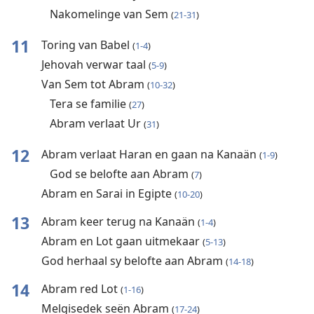
Nakomelinge van Sem
(
21-31
)
11
Toring van Babel
(
1-4
)
Jehovah verwar taal
(
5-9
)
Van Sem tot Abram
(
10-32
)
Tera se familie
(
27
)
Abram verlaat Ur
(
31
)
12
Abram verlaat Haran en gaan na Kanaän
(
1-9
)
God se belofte aan Abram
(
7
)
Abram en Sarai in Egipte
(
10-20
)
13
Abram keer terug na Kanaän
(
1-4
)
Abram en Lot gaan uitmekaar
(
5-13
)
God herhaal sy belofte aan Abram
(
14-18
)
14
Abram red Lot
(
1-16
)
Melgisedek seën Abram
(
17-24
)