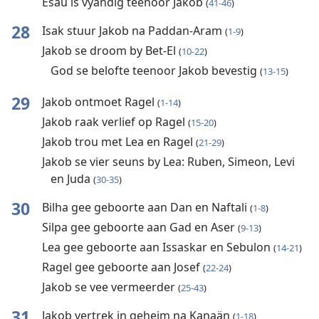
Esau is vyandig teenoor Jakob
(
41-46
)
28
Isak stuur Jakob na Paddan-Aram
(
1-9
)
Jakob se droom by Bet-El
(
10-22
)
God se belofte teenoor Jakob bevestig
(
13-15
)
29
Jakob ontmoet Ragel
(
1-14
)
Jakob raak verlief op Ragel
(
15-20
)
Jakob trou met Lea en Ragel
(
21-29
)
Jakob se vier seuns by Lea: Ruben, Simeon, Levi
en Juda
(
30-35
)
30
Bilha gee geboorte aan Dan en Naftali
(
1-8
)
Silpa gee geboorte aan Gad en Aser
(
9-13
)
Lea gee geboorte aan Issaskar en Sebulon
(
14-21
)
Ragel gee geboorte aan Josef
(
22-24
)
Jakob se vee vermeerder
(
25-43
)
31
Jakob vertrek in geheim na Kanaän
(
1-18
)