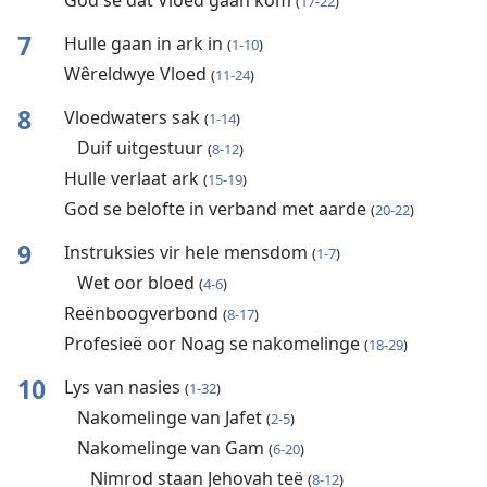
God sê dat Vloed gaan kom
(
17-22
)
7
Hulle gaan in ark in
(
1-10
)
Wêreldwye Vloed
(
11-24
)
8
Vloedwaters sak
(
1-14
)
Duif uitgestuur
(
8-12
)
Hulle verlaat ark
(
15-19
)
God se belofte in verband met aarde
(
20-22
)
9
Instruksies vir hele mensdom
(
1-7
)
Wet oor bloed
(
4-6
)
Reënboogverbond
(
8-17
)
Profesieë oor Noag se nakomelinge
(
18-29
)
10
Lys van nasies
(
1-32
)
Nakomelinge van Jafet
(
2-5
)
Nakomelinge van Gam
(
6-20
)
Nimrod staan Jehovah teë
(
8-12
)