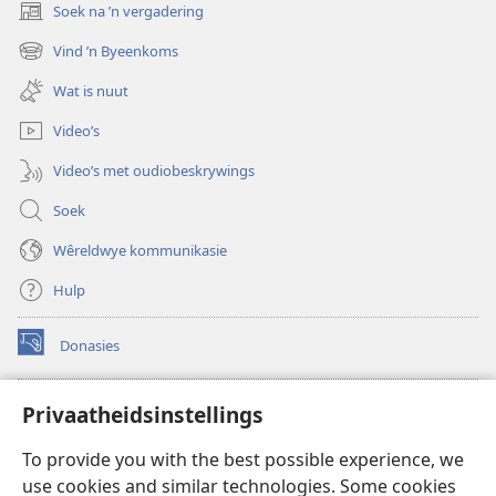
Soek na ’n vergadering
(maak
nuwe
Vind ’n Byeenkoms
(maak
venster
nuwe
oop)
Wat is nuut
venster
oop)
Video’s
Video’s met oudiobeskrywings
Soek
Wêreldwye kommunikasie
Hulp
Donasies
(maak
nuwe
venster
Wagtoring – AANLYN BIBLIOTEEK
Privaatheidsinstellings
(maak
oop)
nuwe
®
JW Hub
To provide you with the best possible experience, we
venster
(maak
oop)
use cookies and similar technologies. Some cookies
nuwe