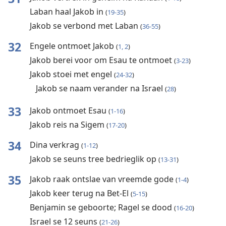
Laban haal Jakob in
(
19-35
)
Jakob se verbond met Laban
(
36-55
)
32
Engele ontmoet Jakob
(
1, 2
)
Jakob berei voor om Esau te ontmoet
(
3-23
)
Jakob stoei met engel
(
24-32
)
Jakob se naam verander na Israel
(
28
)
33
Jakob ontmoet Esau
(
1-16
)
Jakob reis na Sigem
(
17-20
)
34
Dina verkrag
(
1-12
)
Jakob se seuns tree bedrieglik op
(
13-31
)
35
Jakob raak ontslae van vreemde gode
(
1-4
)
Jakob keer terug na Bet-El
(
5-15
)
Benjamin se geboorte; Ragel se dood
(
16-20
)
Israel se 12 seuns
(
21-26
)