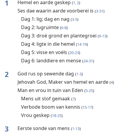
1
Hemel en aarde geskep
(
1, 2
)
Ses dae waarin aarde voorberei is
(
3-31
)
Dag 1: lig; dag en nag
(
3-5
)
Dag 2: lugruimte
(
6-8
)
Dag 3: droë grond en plantegroei
(
9-13
)
Dag 4: ligte in die hemel
(
14-19
)
Dag 5: visse en voëls
(
20-23
)
Dag 6: landdiere en mense
(
24-31
)
2
God rus op sewende dag
(
1-3
)
Jehovah God, Maker van hemel en aarde
(
4
)
Man en vrou in tuin van Eden
(
5-25
)
Mens uit stof gemaak
(
7
)
Verbode boom van kennis
(
15-17
)
Vrou geskep
(
18-25
)
3
Eerste sonde van mens
(
1-13
)