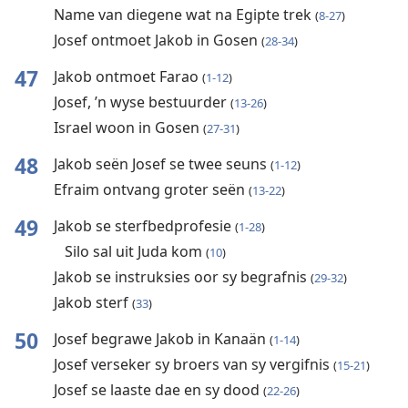
Name van diegene wat na Egipte trek
(
8-27
)
Josef ontmoet Jakob in Gosen
(
28-34
)
47
Jakob ontmoet Farao
(
1-12
)
Josef, ’n wyse bestuurder
(
13-26
)
Israel woon in Gosen
(
27-31
)
48
Jakob seën Josef se twee seuns
(
1-12
)
Efraim ontvang groter seën
(
13-22
)
49
Jakob se sterfbedprofesie
(
1-28
)
Silo sal uit Juda kom
(
10
)
Jakob se instruksies oor sy begrafnis
(
29-32
)
Jakob sterf
(
33
)
50
Josef begrawe Jakob in Kanaän
(
1-14
)
Josef verseker sy broers van sy vergifnis
(
15-21
)
Josef se laaste dae en sy dood
(
22-26
)