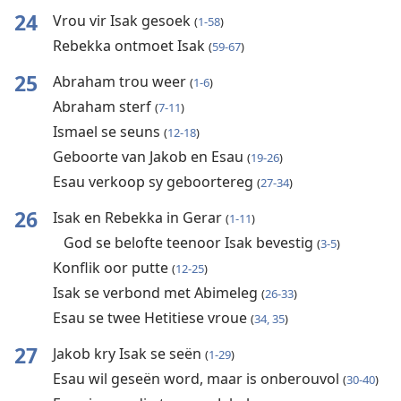
24
Vrou vir Isak gesoek
(
1-58
)
Rebekka ontmoet Isak
(
59-67
)
25
Abraham trou weer
(
1-6
)
Abraham sterf
(
7-11
)
Ismael se seuns
(
12-18
)
Geboorte van Jakob en Esau
(
19-26
)
Esau verkoop sy geboortereg
(
27-34
)
26
Isak en Rebekka in Gerar
(
1-11
)
God se belofte teenoor Isak bevestig
(
3-5
)
Konflik oor putte
(
12-25
)
Isak se verbond met Abimeleg
(
26-33
)
Esau se twee Hetitiese vroue
(
34, 35
)
27
Jakob kry Isak se seën
(
1-29
)
Esau wil geseën word, maar is onberouvol
(
30-40
)