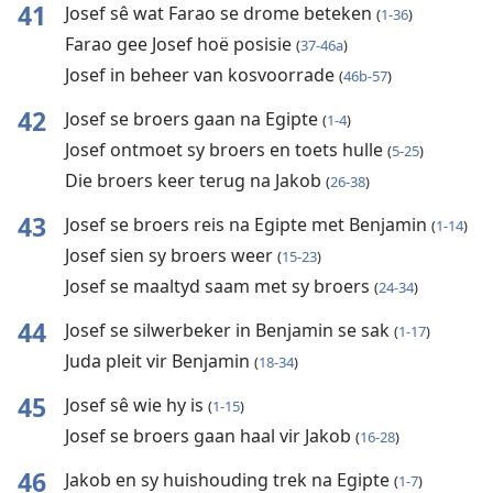
41
Josef sê wat Farao se drome beteken
(
1-36
)
Farao gee Josef hoë posisie
(
37-46a
)
Josef in beheer van kosvoorrade
(
46b-57
)
42
Josef se broers gaan na Egipte
(
1-4
)
Josef ontmoet sy broers en toets hulle
(
5-25
)
Die broers keer terug na Jakob
(
26-38
)
43
Josef se broers reis na Egipte met Benjamin
(
1-14
)
Josef sien sy broers weer
(
15-23
)
Josef se maaltyd saam met sy broers
(
24-34
)
44
Josef se silwerbeker in Benjamin se sak
(
1-17
)
Juda pleit vir Benjamin
(
18-34
)
45
Josef sê wie hy is
(
1-15
)
Josef se broers gaan haal vir Jakob
(
16-28
)
46
Jakob en sy huishouding trek na Egipte
(
1-7
)