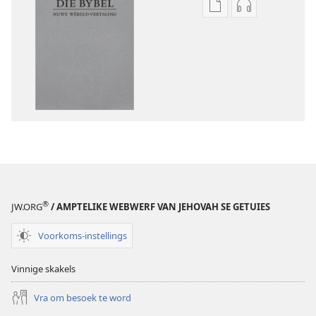
Aflaai-
Aflaai-
opsies
opsies
vir
vir
publikasies
oudio-
Die
opnames
Bybel
Die
–
Bybel
Nuwe
–
Wêreld-
Nuwe
vertaling
Wêreld-
(2019-
vertaling
hersiening)
(2019-
®
JW.ORG
/ AMPTELIKE WEBWERF VAN JEHOVAH SE GETUIES
hersiening)
Voorkoms-instellings
Vinnige skakels
Vra om besoek te word