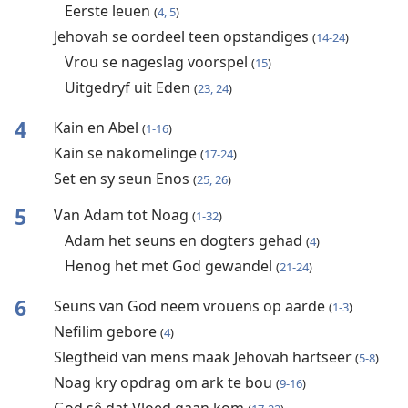
Eerste leuen
(
4, 5
)
Jehovah se oordeel teen opstandiges
(
14-24
)
Vrou se nageslag voorspel
(
15
)
Uitgedryf uit Eden
(
23, 24
)
4
Kain en Abel
(
1-16
)
Kain se nakomelinge
(
17-24
)
Set en sy seun Enos
(
25, 26
)
5
Van Adam tot Noag
(
1-32
)
Adam het seuns en dogters gehad
(
4
)
Henog het met God gewandel
(
21-24
)
6
Seuns van God neem vrouens op aarde
(
1-3
)
Nefilim gebore
(
4
)
Slegtheid van mens maak Jehovah hartseer
(
5-8
)
Noag kry opdrag om ark te bou
(
9-16
)