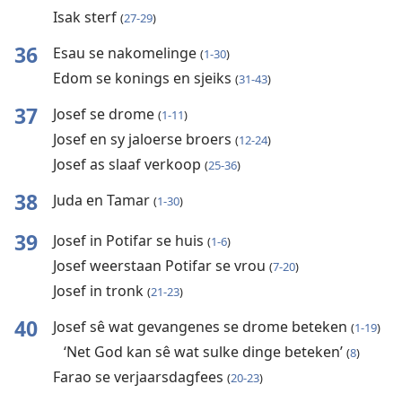
Isak sterf
(
27-29
)
36
Esau se nakomelinge
(
1-30
)
Edom se konings en sjeiks
(
31-43
)
37
Josef se drome
(
1-11
)
Josef en sy jaloerse broers
(
12-24
)
Josef as slaaf verkoop
(
25-36
)
38
Juda en Tamar
(
1-30
)
39
Josef in Potifar se huis
(
1-6
)
Josef weerstaan Potifar se vrou
(
7-20
)
Josef in tronk
(
21-23
)
40
Josef sê wat gevangenes se drome beteken
(
1-19
)
‘Net God kan sê wat sulke dinge beteken’
(
8
)
Farao se verjaarsdagfees
(
20-23
)