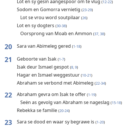
Lot en sy gesin aangespoor om te vlug
(
12-22
)
Sodom en Gomorra vernietig
(
23-29
)
Lot se vrou word soutpilaar
(
26
)
Lot en sy dogters
(
30-38
)
Oorsprong van Moab en Ammon
(
37, 38
)
20
Sara van Abimeleg gered
(
1-18
)
21
Geboorte van Isak
(
1-7
)
Isak deur Ismael gespot
(
8, 9
)
Hagar en Ismael weggestuur
(
10-21
)
Abraham se verbond met Abimeleg
(
22-34
)
22
Abraham gevra om Isak te offer
(
1-19
)
Seën as gevolg van Abraham se nageslag
(
15-18
)
Rebekka se familie
(
20-24
)
23
Sara se dood en waar sy begrawe is
(
1-20
)