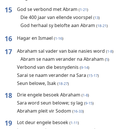
15
God se verbond met Abram
(
1-21
)
Die 400 jaar van ellende voorspel
(
13
)
God herhaal sy belofte aan Abram
(
18-21
)
16
Hagar en Ismael
(
1-16
)
17
Abraham sal vader van baie nasies word
(
1-8
)
Abram se naam verander na Abraham
(
5
)
Verbond van die besnydenis
(
9-14
)
Sarai se naam verander na Sara
(
15-17
)
Seun belowe, Isak
(
18-27
)
18
Drie engele besoek Abraham
(
1-8
)
Sara word seun belowe; sy lag
(
9-15
)
Abraham pleit vir Sodom
(
16-33
)
19
Lot deur engele besoek
(
1-11
)