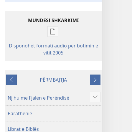
MUNDËSI SHKARKIMI
Mundësitë
e
Disponohet formati audio për botimin e
shkarkimit
vitit 2005
për
botimet
Shkrimet
e
PËRMBAJTJA
Kthehu
Tjetri
Shenjta
—
Njihu me Fjalën e Perëndisë
Përkthimi
Shfaq
Bota
më
e
Parathënie
shumë
Re
(Botimi
Librat e Biblës