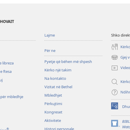
EHOVAIT
Lajme
Shko direk
Kërko
Për ne
Gjej 
(hap
Pyetje që bëhen më shpesh
 libreza
dritare
Vide
Kërko një takim
të
e ftesa
re)
Na kontakto
uj
Kërk
Vizitat në Bethel
Ndih
Mbledhjet
 për mbledhje
Përkujtimi
Dhu
(hap
Kongreset
dritare
të
Aktivitete
BIBL
re)
(hap
Watc
Histori personale
®