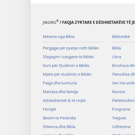
®
JW.ORG
/ FAQJA ZYRTARE E DËSHMITARËVE TË J
Mësime nga Bibla
Bibliotekë
Përgjigje për pyetje rreth Biblës
Bibla
Shpjegim i vargjeve të Biblës
Libra
Kurs për Studimin e Biblës
Broshura dhe
Mjete për studimin e Biblës
Fletushka dh
Paqja dhe lumturia
Seri me artik
Martesa dhe familja
Revista
Adoleshentët & të rinjtë
Fletëstudimi
Fëmijët
Programe
Besimi te Perëndia
Tregues
Shkenca dhe Bibla
Udhëzime