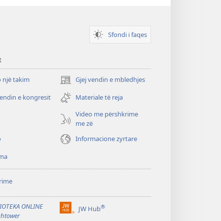
Sfondi i faqes
t
 një takim
Gjej vendin e mbledhjes
(hap
dritare
vendin e kongresit
Materiale të reja
të
re)
Video me përshkrime
o
me zë
o
Informacione zyrtare
ma
rime
IOTEKA ONLINE
®
JW Hub
(hap
htower