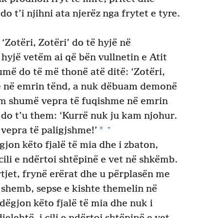
o t’i njihni ata njerëz nga frytet e tyre.
Zotëri, Zotëri’ do të hyjë në
 hyjë vetëm ai që bën vullnetin e Atit
më do të më thonë atë ditë: ‘Zotëri,
e në emrin tënd, a nuk dëbuam demonë
em shumë vepra të fuqishme në emrin
do t’u them: ‘Kurrë nuk ju kam njohur.
+
*
 vepra të paligjshme!’
jon këto fjalë të mia dhe i zbaton,
cili e ndërtoi shtëpinë e vet në shkëmb.
jet, frynë erërat dhe u përplasën me
u shemb, sepse e kishte themelin në
dëgjon këto fjalë të mia dhe nuk i