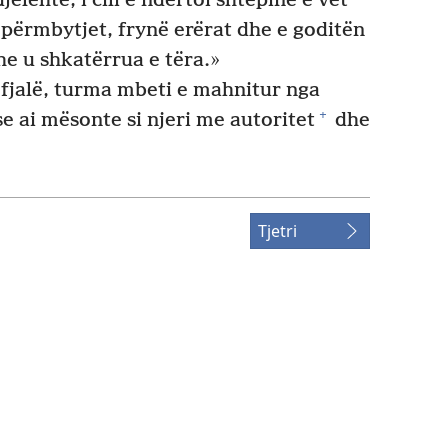
jelehtë, i cili e ndërtoi shtëpinë e vet
përmbytjet, frynë erërat dhe e goditën
e u shkatërrua e tëra.»
 fjalë, turma mbeti e mahnitur nga
+
e ai mësonte si njeri me autoritet
dhe
Tjetri