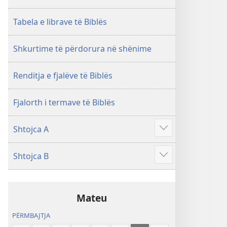
i
rishikuar
Tabela e librave të Biblës
2019)
Shkurtime të përdorura në shënime
Renditja e fjalëve të Biblës
Fjalorth i termave të Biblës
Shtojca A
Shfaq
më
Shtojca B
shumë
Shfaq
më
shumë
Mateu
PËRMBAJTJA