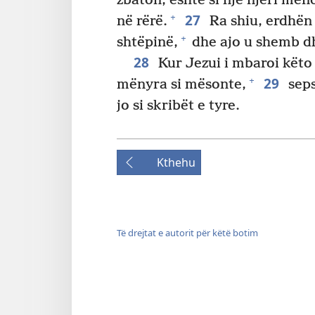
zbaton, është si një njeri mend
27
+
në rërë.
Ra shiu, erdhën 
+
shtëpinë,
dhe ajo u shemb dh
28
Kur Jezui i mbaroi këto
29
+
mënyra si mësonte,
seps
jo si skribët e tyre.
Kthehu
Të drejtat e autorit për këtë botim