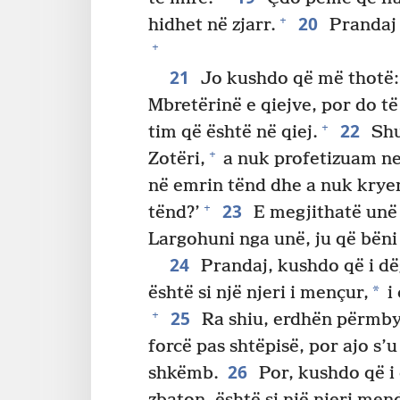
20
+
hidhet në zjarr.
Prandaj d
+
21
Jo kushdo që më thotë: ‘
Mbretërinë e qiejve, por do të
22
+
tim që është në qiej.
Shu
+
Zotëri,
a nuk profetizuam n
në emrin tënd dhe a nuk kry
23
+
tënd?’
E megjithatë unë 
Largohuni nga unë, ju që bëni
24
Prandaj, kushdo që i dëg
*
është si një njeri i mençur,
i 
25
+
Ra shiu, erdhën përmbyt
forcë pas shtëpisë, por ajo s’
26
shkëmb.
Por, kushdo që i 