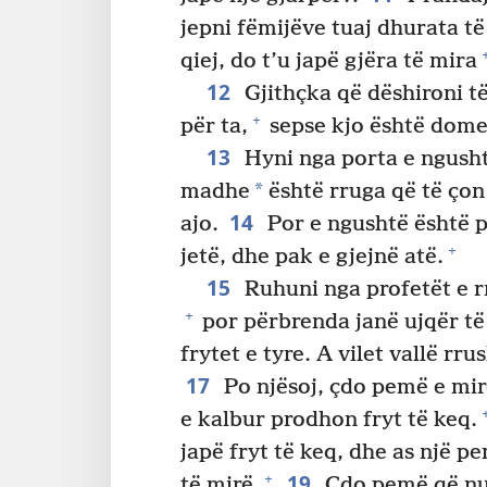
jepni fëmijëve tuaj dhurata t
qiej, do t’u japë gjëra të mira
12
Gjithçka që dëshironi të 
+
për ta,
sepse kjo është domet
13
Hyni nga porta e ngush
*
madhe
është rruga që të ço
14
ajo.
Por e ngushtë është p
+
jetë, dhe pak e gjejnë atë.
15
Ruhuni nga profetët e 
+
por përbrenda janë ujqër t
frytet e tyre. A vilet vallë rr
17
Po njësoj, çdo pemë e mir
e kalbur prodhon fryt të keq.
japë fryt të keq, dhe as një 
19
+
të mirë.
Çdo pemë që nuk