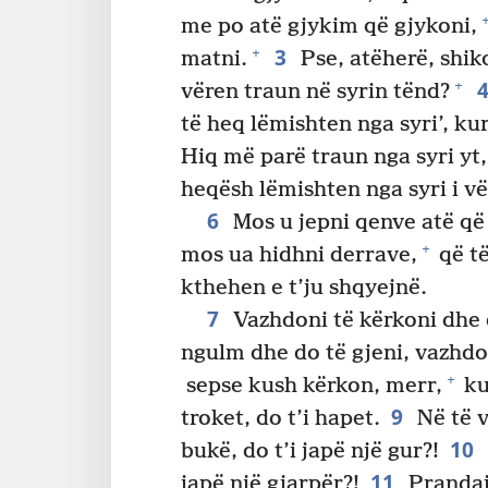
me po atë gjykim që gjykoni,
3
+
matni.
Pse, atëherë, shik
+
vëren traun në syrin tënd?
të heq lëmishten nga syri’, kur
Hiq më parë traun nga syri yt,
heqësh lëmishten nga syri i vël
6
Mos u jepni qenve atë që 
+
mos ua hidhni derrave,
që të
kthehen e t’ju shqyejnë.
7
Vazhdoni të kërkoni dhe d
ngulm dhe do të gjeni, vazhdon
+
sepse kush kërkon, merr,
ku
9
troket, do t’i hapet.
Në të v
10
bukë, do t’i japë një gur?!
11
japë një gjarpër?!
Prandaj,