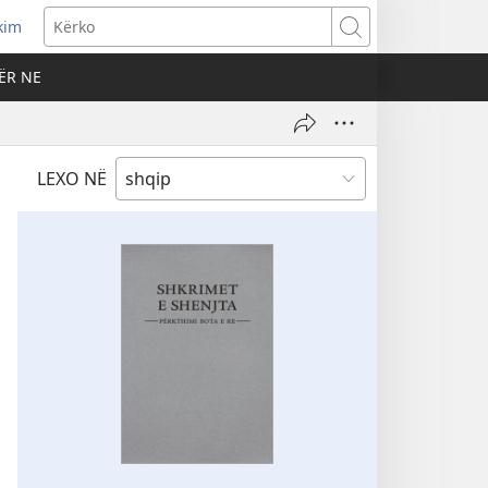
kim
Kërko
ËR NE
LEXO NË