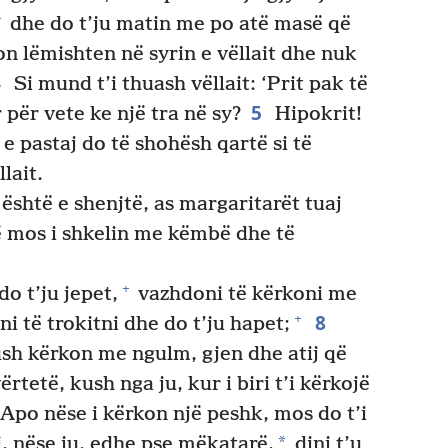
+
dhe do t’ju matin me po atë masë që
on lëmishten në syrin e vëllait dhe nuk
4
Si mund t’i thuash vëllait: ‘Prit pak të
5
 për vete ke një tra në sy?
Hipokrit!
 e pastaj do të shohësh qartë si të
lait.
është e shenjtë, as margaritarët tuaj
 mos i shkelin me këmbë dhe të
+
o t’ju jepet,
vazhdoni të kërkoni me
8
+
i të trokitni dhe do t’ju hapet;
sh kërkon me ngulm, gjen dhe atij që
ërtetë, kush nga ju, kur i biri t’i kërkojë
Apo nëse i kërkon një peshk, mos do t’i
*
 nëse ju, edhe pse mëkatarë,
dini t’u