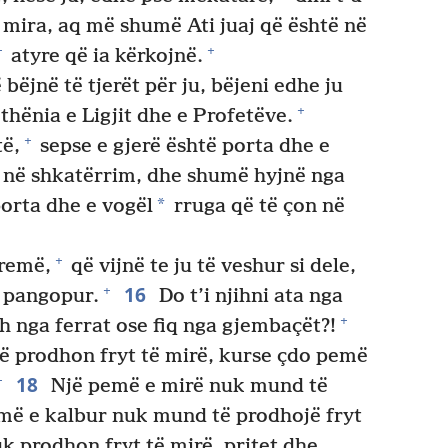
ë mira, aq më shumë Ati juaj që është në
+
+
atyre që ia kërkojnë.
bëjnë të tjerët për ju, bëjeni edhe ju
+
hënia e Ligjit dhe e Profetëve.
+
të,
sepse e gjerë është porta dhe e
n në shkatërrim, dhe shumë hyjnë nga
*
orta dhe e vogël
rruga që të çon në
+
rremë,
që vijnë te ju të veshur si dele,
16
+
ë pangopur.
Do t’i njihni ata nga
+
ush nga ferrat ose fiq nga gjembaçët?!
ë prodhon fryt të mirë, kurse çdo pemë
18
+
Një pemë e mirë nuk mund të
pemë e kalbur nuk mund të prodhojë fryt
 prodhon fryt të mirë, pritet dhe