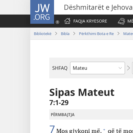
JW.ORG
Dëshmitarët e Jehova
FAQJA KRYESORE
MË
Bibliotekë
Bibla
Përkthimi Bota e Re
Mate
SHFAQ
Librit
të
Biblës
Sipas Mateut
7:1-29
PËRMBAJTJA
7
+
Mos gjykoni më,
që të mos