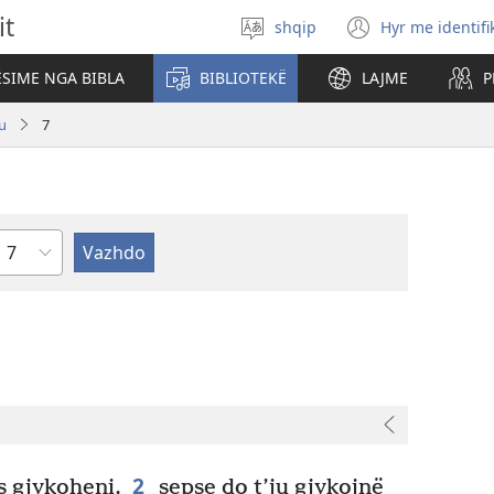
it
shqip
Hyr me identifi
Zgjidh
(hap
gjuhën
dritare
SIME NGA BIBLA
BIBLIOTEKË
LAJME
P
të
re)
u
7
Kapitullit
2
 gjykoheni,
sepse do t’ju gjykojnë