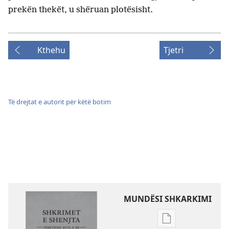
prekën thekët, u shëruan plotësisht.
Kthehu
Tjetri
Të drejtat e autorit për këtë botim
MUNDËSI SHKARKIMI
Mundësitë