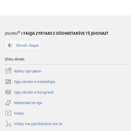
®
JW.ORG
/ FAQJA ZYRTARE E DËSHMITARËVE TË JEHOVAIT
Sfondi i faqes
Shko direkt
Kërko një takim
Gjej vendin e mbledhjes
(hap
dritare
Gjej vendin e kongresit
(hap
të
dritare
re)
Materiale të reja
të
re)
Video
Video me përshkrime me zë