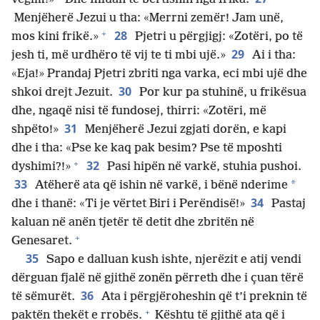
Menjëherë Jezui u tha: «Merrni zemër! Jam unë,
+
28
mos kini frikë.»
Pjetri u përgjigj: «Zotëri, po të
29
jesh ti, më urdhëro të vij te ti mbi ujë.»
Ai i tha:
«Eja!» Prandaj Pjetri zbriti nga varka, eci mbi ujë dhe
30
shkoi drejt Jezuit.
Por kur pa stuhinë, u frikësua
dhe, ngaqë nisi të fundosej, thirri: «Zotëri, më
31
shpëto!»
Menjëherë Jezui zgjati dorën, e kapi
dhe i tha: «Pse ke kaq pak besim? Pse të mposhti
+
32
dyshimi?!»
Pasi hipën në varkë, stuhia pushoi.
33
*
Atëherë ata që ishin në varkë, i bënë nderime
34
dhe i thanë: «Ti je vërtet Biri i Perëndisë!»
Pastaj
kaluan në anën tjetër të detit dhe zbritën në
+
Genesaret.
35
Sapo e dalluan kush ishte, njerëzit e atij vendi
dërguan fjalë në gjithë zonën përreth dhe i çuan tërë
36
të sëmurët.
Ata i përgjëroheshin që t’i preknin të
+
paktën thekët e rrobës.
Kështu të gjithë ata që i