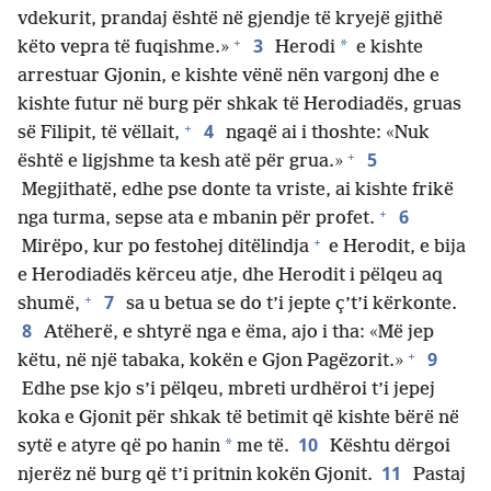
vdekurit, prandaj është në gjendje të kryejë gjithë
+
3
*
këto vepra të fuqishme.»
Herodi
e kishte
arrestuar Gjonin, e kishte vënë nën vargonj dhe e
kishte futur në burg për shkak të Herodiadës, gruas
+
4
së Filipit, të vëllait,
ngaqë ai i thoshte: «Nuk
+
5
është e ligjshme ta kesh atë për grua.»
Megjithatë, edhe pse donte ta vriste, ai kishte frikë
+
6
nga turma, sepse ata e mbanin për profet.
+
Mirëpo, kur po festohej ditëlindja
e Herodit, e bija
e Herodiadës kërceu atje, dhe Herodit i pëlqeu aq
+
7
shumë,
sa u betua se do t’i jepte ç’t’i kërkonte.
8
Atëherë, e shtyrë nga e ëma, ajo i tha: «Më jep
+
9
këtu, në një tabaka, kokën e Gjon Pagëzorit.»
Edhe pse kjo s’i pëlqeu, mbreti urdhëroi t’i jepej
koka e Gjonit për shkak të betimit që kishte bërë në
10
*
sytë e atyre që po hanin
me të.
Kështu dërgoi
11
njerëz në burg që t’i pritnin kokën Gjonit.
Pastaj