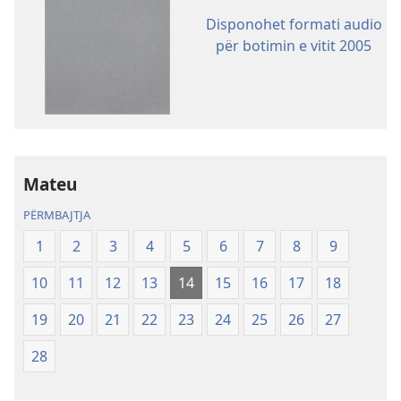
e
Disponohet formati audio
shkarkimit
për botimin e vitit 2005
për
botimet
Shkrimet
e
Shenjta
—
Mateu
Përkthimi
Bota
PËRMBAJTJA
e
1
2
3
4
5
6
7
8
9
Re
(Botimi
10
11
12
13
14
15
16
17
18
i
rishikuar
19
20
21
22
23
24
25
26
27
2019)
28