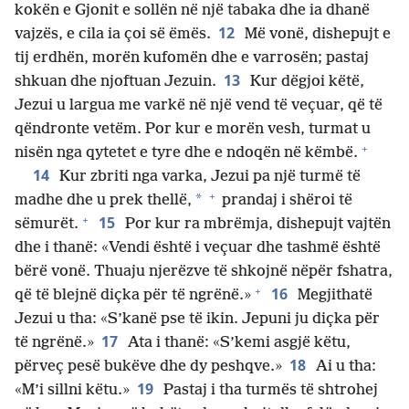
kokën e Gjonit e sollën në një tabaka dhe ia dhanë
12
vajzës, e cila ia çoi së ëmës.
Më vonë, dishepujt e
tij erdhën, morën kufomën dhe e varrosën; pastaj
13
shkuan dhe njoftuan Jezuin.
Kur dëgjoi këtë,
Jezui u largua me varkë në një vend të veçuar, që të
qëndronte vetëm. Por kur e morën vesh, turmat u
+
nisën nga qytetet e tyre dhe e ndoqën në këmbë.
14
Kur zbriti nga varka, Jezui pa një turmë të
+
*
madhe dhe u prek thellë,
prandaj i shëroi të
+
15
sëmurët.
Por kur ra mbrëmja, dishepujt vajtën
dhe i thanë: «Vendi është i veçuar dhe tashmë është
bërë vonë. Thuaju njerëzve të shkojnë nëpër fshatra,
+
16
që të blejnë diçka për të ngrënë.»
Megjithatë
Jezui u tha: «S’kanë pse të ikin. Jepuni ju diçka për
17
të ngrënë.»
Ata i thanë: «S’kemi asgjë këtu,
18
përveç pesë bukëve dhe dy peshqve.»
Ai u tha:
19
«M’i sillni këtu.»
Pastaj i tha turmës të shtrohej