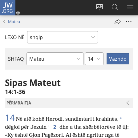
JW.ORG
Hyr
me
Ndrysho
Kërko
SH
identifikim
gjuhën
në
ME
Mateu
(hap
e
JW.ORG
dritare
sitit
LEXO NË
të
re)
Kapitullit
SHFAQ
Librit
të
Biblës
Sipas Mateut
14:1-36
PËRMBAJTJA
14
*
Në atë kohë Herodi, sundimtari i krahinës,
+
2
dëgjoi për Jezuin
dhe u tha shërbëtorëve të tij:
«Ky është Gjon Pagëzori. Ai është ngritur nga të