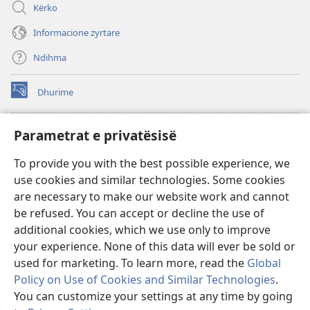
Kërko
Informacione zyrtare
Ndihma
Dhurime
(hap
dritare
të
BIBLIOTEKA ONLINE Watchtower
Parametrat e privatësisë
(hap
re)
dritare
®
JW Hub
To provide you with the best possible experience, we
të
(hap
re)
use cookies and similar technologies. Some cookies
dritare
®
JW Library
të
are necessary to make our website work and cannot
re)
be refused. You can accept or decline the use of
Biblioteka Watchtower
additional cookies, which we use only to improve
your experience. None of this data will ever be sold or
used for marketing. To learn more, read the
Global
Policy on Use of Cookies and Similar Technologies
.
You can customize your settings at any time by going
Copyright
© 2026 Watch Tower Bible and Tract Society of Pennsylvania.
KUSHTET E PËRDORIMIT
|
POLITIKA E PRIVATËSISË
|
PARAMETRAT E