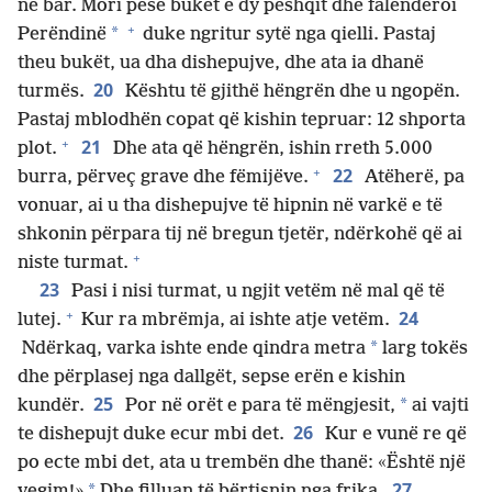
në bar. Mori pesë bukët e dy peshqit dhe falënderoi
+
*
Perëndinë
duke ngritur sytë nga qielli. Pastaj
theu bukët, ua dha dishepujve, dhe ata ia dhanë
20
turmës.
Kështu të gjithë hëngrën dhe u ngopën.
Pastaj mblodhën copat që kishin tepruar: 12 shporta
+
21
plot.
Dhe ata që hëngrën, ishin rreth 5.000
+
22
burra, përveç grave dhe fëmijëve.
Atëherë, pa
vonuar, ai u tha dishepujve të hipnin në varkë e të
shkonin përpara tij në bregun tjetër, ndërkohë që ai
+
niste turmat.
23
Pasi i nisi turmat, u ngjit vetëm në mal që të
+
24
lutej.
Kur ra mbrëmja, ai ishte atje vetëm.
*
Ndërkaq, varka ishte ende qindra metra
larg tokës
dhe përplasej nga dallgët, sepse erën e kishin
25
*
kundër.
Por në orët e para të mëngjesit,
ai vajti
26
te dishepujt duke ecur mbi det.
Kur e vunë re që
po ecte mbi det, ata u trembën dhe thanë: «Është një
27
*
vegim!»
Dhe filluan të bërtisnin nga frika.