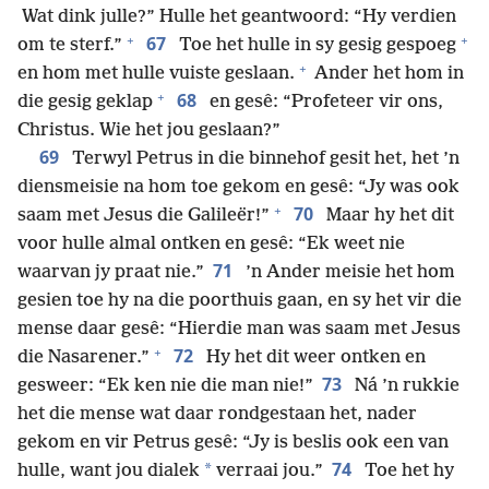
Wat dink julle?” Hulle het geantwoord: “Hy verdien
+
+
67
om te sterf.”
Toe het hulle in sy gesig gespoeg
+
en hom met hulle vuiste geslaan.
Ander het hom in
+
68
die gesig geklap
en gesê: “Profeteer vir ons,
Christus. Wie het jou geslaan?”
69
Terwyl Petrus in die binnehof gesit het, het ’n
diensmeisie na hom toe gekom en gesê: “Jy was ook
+
70
saam met Jesus die Galileër!”
Maar hy het dit
voor hulle almal ontken en gesê: “Ek weet nie
71
waarvan jy praat nie.”
’n Ander meisie het hom
gesien toe hy na die poorthuis gaan, en sy het vir die
mense daar gesê: “Hierdie man was saam met Jesus
+
72
die Nasarener.”
Hy het dit weer ontken en
73
gesweer: “Ek ken nie die man nie!”
Ná ’n rukkie
het die mense wat daar rondgestaan het, nader
gekom en vir Petrus gesê: “Jy is beslis ook een van
74
*
hulle, want jou dialek
verraai jou.”
Toe het hy