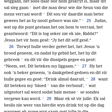
weggaan, net soos daar oor hom geskryf is, maar dit
+
sal sleg gaan
met die man deur wie die Seun van die
+
mens verraai word!
Dit sou vir daardie man beter
+
25
gewees het as hy nooit gebore was nie.”
Judas,
wat op die punt gestaan het om hom te verraai, het
geantwoord: “Dit is tog seker nie ek nie, Rabbi?”
Jesus het vir hom gesê: “Jy het dit self gesê.”
26
Terwyl hulle verder geëet het, het Jesus ’n
brood geneem, en nadat hy gebid het, het hy dit
+
gebreek
en dit vir die dissipels gegee en gesê:
+
27
“Neem, eet. Dit beteken my liggaam.”
Hy het
ook ’n beker geneem, ’n dankgebed gedoen en dit vir
+
28
hulle gegee en gesê: “Drink almal daaruit,
want
+
+
dit beteken my ‘bloed
van die verbond’,
wat
+
uitgestort sal word sodat baie mense
se sondes
+
29
vergewe kan word.
Maar ek sê vir julle: Ek sal
beslis nie weer van hierdie wyn drink tot op die dag
wanneer ek nuwe wyn saam met julle in die