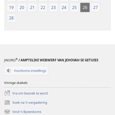
19
20
21
22
23
24
25
26
27
28
®
JW.ORG
/ AMPTELIKE WEBWERF VAN JEHOVAH SE GETUIES
Voorkoms-instellings
Vinnige skakels
Vra om besoek te word
Soek na ’n vergadering
(maak
nuwe
Vind ’n Byeenkoms
(maak
venster