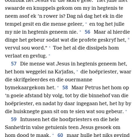
oomblik het Jesus vir die skare gesê: “Het julle met
swaarde en knuppels gekom om my in hegtenis te
neem asof ek ’n rower is? Dag ná dag het ek in die
+
tempel gesit en die mense geleer,
en tog het julle
+
56
my nie in hegtenis geneem nie.
Maar al hierdie
*
dinge het gebeur sodat wat die profete geskryf het,
+
vervul sou word.”
Toe het al die dissipels hom
+
verlaat en gevlug.
57
Die mense wat Jesus in hegtenis geneem het,
+
het hom weggelei na Kaʹjafas,
die hoëpriester, waar
die skrifgeleerdes en die ouermanne
+
58
bymekaargekom het.
Maar Petrus het hom op
’n goeie afstand bly volg, tot by die binnehof van die
hoëpriester, en nadat hy daar ingegaan het, het hy by
+
die huisknegte gaan sit om te sien wat sou gebeur.
59
Intussen het die hoofpriesters en die hele
Sanheʹdrin valse getuienis teen Jesus gesoek om
+
60
hom dood te maak,
maar hulle het niks gevind