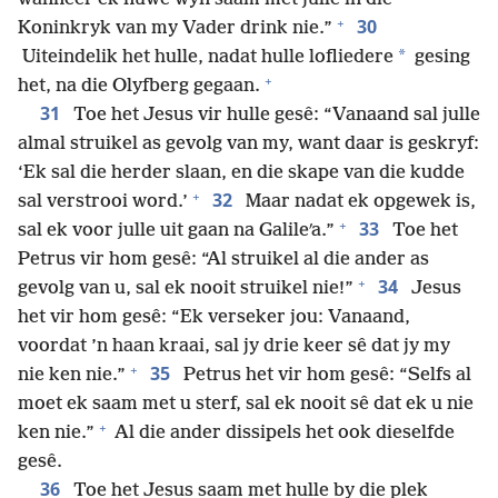
+
30
Koninkryk van my Vader drink nie.”
*
Uiteindelik het hulle, nadat hulle lofliedere
gesing
+
het, na die Olyfberg gegaan.
31
Toe het Jesus vir hulle gesê: “Vanaand sal julle
almal struikel as gevolg van my, want daar is geskryf:
‘Ek sal die herder slaan, en die skape van die kudde
+
32
sal verstrooi word.’
Maar nadat ek opgewek is,
+
33
sal ek voor julle uit gaan na Galileʹa.”
Toe het
Petrus vir hom gesê: “Al struikel al die ander as
+
34
gevolg van u, sal ek nooit struikel nie!”
Jesus
het vir hom gesê: “Ek verseker jou: Vanaand,
voordat ’n haan kraai, sal jy drie keer sê dat jy my
+
35
nie ken nie.”
Petrus het vir hom gesê: “Selfs al
moet ek saam met u sterf, sal ek nooit sê dat ek u nie
+
ken nie.”
Al die ander dissipels het ook dieselfde
gesê.
36
Toe het Jesus saam met hulle by die plek