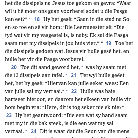
het die dissipels na Jesus toe gekom en gevra: “Waar
wil u hê moet ons gaan voorberei sodat u die Pasga
+
18
kan eet?”
Hy het gesê: “Gaan in die stad na So-
en-so toe en sê vir hom: ‘Die Leermeester sê: “Die
tyd wat vir my vasgestel is, is naby. Ek sal die Pasga
19
saam met my dissipels in jou huis vier.”’”
Toe het
die dissipels gedoen wat Jesus vir hulle gesê het, en
hulle het vir die Pasga voorberei.
+
20
Toe dit aand geword het,
was hy saam met
+
21
die 12 dissipels aan tafel.
Terwyl hulle geëet
het, het hy gesê: “Hiervan kan julle seker wees: Een
+
22
van julle sal my verraai.”
Hulle was baie
hartseer hieroor, en daarom het elkeen van hulle vir
hom begin vra: “Here, dit is tog seker nie ek nie?”
23
Hy het geantwoord: “Die een wat sy hand saam
met my in die bak steek, is die een wat my sal
+
24
verraai.
Dit is waar dat die Seun van die mens