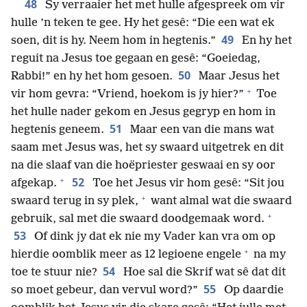
48
Sy verraaier het met hulle afgespreek om vir
hulle ’n teken te gee. Hy het gesê: “Die een wat ek
49
soen, dit is hy. Neem hom in hegtenis.”
En hy het
reguit na Jesus toe gegaan en gesê: “Goeiedag,
50
Rabbi!” en hy het hom gesoen.
Maar Jesus het
+
vir hom gevra: “Vriend, hoekom is jy hier?”
Toe
het hulle nader gekom en Jesus gegryp en hom in
51
hegtenis geneem.
Maar een van die mans wat
saam met Jesus was, het sy swaard uitgetrek en dit
na die slaaf van die hoëpriester geswaai en sy oor
+
52
afgekap.
Toe het Jesus vir hom gesê: “Sit jou
+
swaard terug in sy plek,
want almal wat die swaard
+
gebruik, sal met die swaard doodgemaak word.
53
Of dink jy dat ek nie my Vader kan vra om op
+
hierdie oomblik meer as 12 legioene engele
na my
54
toe te stuur nie?
Hoe sal die Skrif wat sê dat dit
55
so moet gebeur, dan vervul word?”
Op daardie