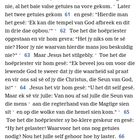
+
nie, al het baie valse getuies na vore gekom.
Later
61
het twee getuies gekom
en gesê: “Hierdie man
het gesê: ‘Ek kan die tempel van God afbreek en dit
+
62
in drie dae opbou.’”
Toe het die hoëpriester
opgestaan en vir hom gevra: “Het jy niks om te sê
nie? Hoor jy nie waarvan hierdie mans jou beskuldig
+
+
63
nie?”
Maar Jesus het stilgebly.
Toe het die
hoëpriester vir hom gesê: “Ek beveel jou om voor die
lewende God te sweer dat jy die waarheid sal praat
en vir ons sal sê of jy die Christus, die Seun van God,
+
64
is!”
Jesus het vir hom gesê: “U het dit self gesê.
Maar ek sê vir julle: Van nou af sal julle die Seun van
+
die mens
aan die regterhand van die Magtige sien
+
+
65
sit
en op die wolke van die hemel sien kom.”
Toe het die hoëpriester sy bo-klere geskeur en gesê:
“Hy het gelaster! Waarvoor het ons nog getuies
66
nodig? Nou het julle self gehoor hoe hy laster.