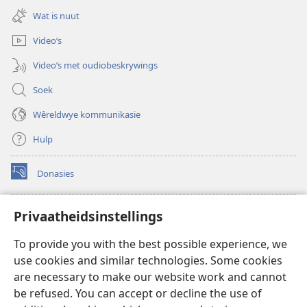
nuwe
oop)
Wat is nuut
venster
oop)
Video’s
Video’s met oudiobeskrywings
Soek
Wêreldwye kommunikasie
Hulp
Donasies
(maak
nuwe
venster
Wagtoring – AANLYN BIBLIOTEEK
Privaatheidsinstellings
(maak
oop)
nuwe
®
JW Hub
To provide you with the best possible experience, we
venster
(maak
oop)
use cookies and similar technologies. Some cookies
nuwe
®
JW Library
venster
are necessary to make our website work and cannot
oop)
be refused. You can accept or decline the use of
Watchtower Library