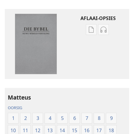
AFLAAI-OPSIES
Aflaai-
Aflaai-
opsies
opsies
vir
vir
publikasies
oudio-
Die
opnames
Bybel
Die
–
Bybel
Nuwe
–
Wêreld-
Nuwe
Matteus
vertaling
Wêreld-
(2019-
vertaling
OORSIG
hersiening)
(2019-
1
2
3
4
5
6
7
8
9
hersiening)
10
11
12
13
14
15
16
17
18