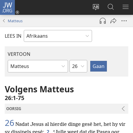
JW.ORG
Meld
aan
Verander
Soek
VE
(maak
taal
op
KIE
Matteus
nuwe
van
JW.ORG
venster
webwerf
LEES IN
oop)
VERTOON
Hoofstuk
Bybelboek
Volgens Matteus
26:1-75
OORSIG
26
Nadat Jesus al hierdie dinge gesê het, het hy vir
2
sy dissipels gesê:
“Julle weet dat die Pasga oor