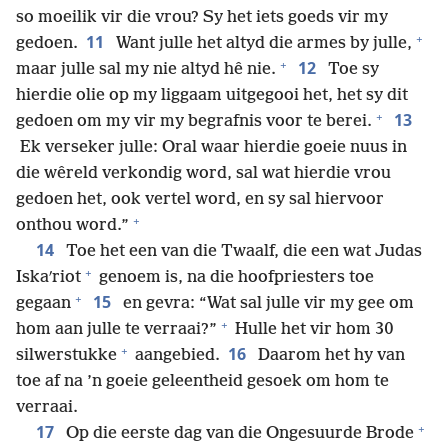
so moeilik vir die vrou? Sy het iets goeds vir my
+
11
gedoen.
Want julle het altyd die armes by julle,
+
12
maar julle sal my nie altyd hê nie.
Toe sy
hierdie olie op my liggaam uitgegooi het, het sy dit
+
13
gedoen om my vir my begrafnis voor te berei.
Ek verseker julle: Oral waar hierdie goeie nuus in
die wêreld verkondig word, sal wat hierdie vrou
gedoen het, ook vertel word, en sy sal hiervoor
+
onthou word.”
14
Toe het een van die Twaalf, die een wat Judas
+
Iskaʹriot
genoem is, na die hoofpriesters toe
+
15
gegaan
en gevra: “Wat sal julle vir my gee om
+
hom aan julle te verraai?”
Hulle het vir hom 30
+
16
silwerstukke
aangebied.
Daarom het hy van
toe af na ’n goeie geleentheid gesoek om hom te
verraai.
+
17
Op die eerste dag van die Ongesuurde Brode