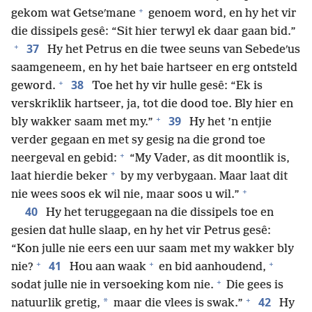
+
gekom wat Getseʹmane
genoem word, en hy het vir
die dissipels gesê: “Sit hier terwyl ek daar gaan bid.”
+
37
Hy het Petrus en die twee seuns van Sebedeʹus
saamgeneem, en hy het baie hartseer en erg ontsteld
+
38
geword.
Toe het hy vir hulle gesê: “Ek is
verskriklik hartseer, ja, tot die dood toe. Bly hier en
+
39
bly wakker saam met my.”
Hy het ’n entjie
verder gegaan en met sy gesig na die grond toe
+
neergeval en gebid:
“My Vader, as dit moontlik is,
+
laat hierdie beker
by my verbygaan. Maar laat dit
+
nie wees soos ek wil nie, maar soos u wil.”
40
Hy het teruggegaan na die dissipels toe en
gesien dat hulle slaap, en hy het vir Petrus gesê:
“Kon julle nie eers een uur saam met my wakker bly
+
+
+
41
nie?
Hou aan waak
en bid aanhoudend,
+
sodat julle nie in versoeking kom nie.
Die gees is
+
42
*
natuurlik gretig,
maar die vlees is swak.”
Hy