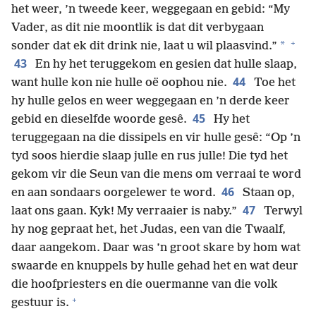
het weer, ’n tweede keer, weggegaan en gebid: “My
Vader, as dit nie moontlik is dat dit verbygaan
+
*
sonder dat ek dit drink nie, laat u wil plaasvind.”
43
En hy het teruggekom en gesien dat hulle slaap,
44
want hulle kon nie hulle oë oophou nie.
Toe het
hy hulle gelos en weer weggegaan en ’n derde keer
45
gebid en dieselfde woorde gesê.
Hy het
teruggegaan na die dissipels en vir hulle gesê: “Op ’n
tyd soos hierdie slaap julle en rus julle! Die tyd het
gekom vir die Seun van die mens om verraai te word
46
en aan sondaars oorgelewer te word.
Staan op,
47
laat ons gaan. Kyk! My verraaier is naby.”
Terwyl
hy nog gepraat het, het Judas, een van die Twaalf,
daar aangekom. Daar was ’n groot skare by hom wat
swaarde en knuppels by hulle gehad het en wat deur
die hoofpriesters en die ouermanne van die volk
+
gestuur is.