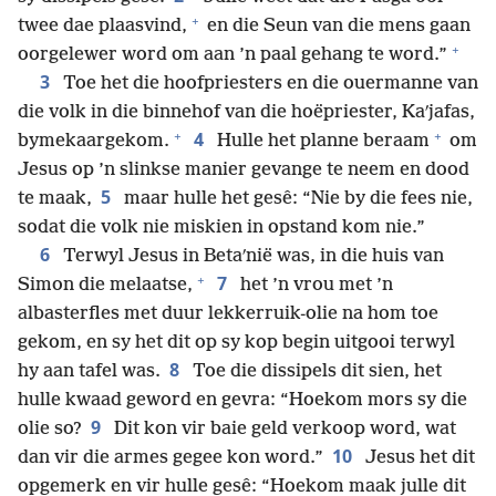
+
twee dae plaasvind,
en die Seun van die mens gaan
+
oorgelewer word om aan ’n paal gehang te word.”
3
Toe het die hoofpriesters en die ouermanne van
die volk in die binnehof van die hoëpriester, Kaʹjafas,
+
+
4
bymekaargekom.
Hulle het planne beraam
om
Jesus op ’n slinkse manier gevange te neem en dood
5
te maak,
maar hulle het gesê: “Nie by die fees nie,
sodat die volk nie miskien in opstand kom nie.”
6
Terwyl Jesus in Betaʹnië was, in die huis van
+
7
Simon die melaatse,
het ’n vrou met ’n
albasterfles met duur lekkerruik-olie na hom toe
gekom, en sy het dit op sy kop begin uitgooi terwyl
8
hy aan tafel was.
Toe die dissipels dit sien, het
hulle kwaad geword en gevra: “Hoekom mors sy die
9
olie so?
Dit kon vir baie geld verkoop word, wat
10
dan vir die armes gegee kon word.”
Jesus het dit
opgemerk en vir hulle gesê: “Hoekom maak julle dit