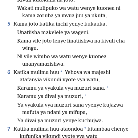
Kivuli kutokana na joto,
Wakati mulipuko wa watu wenye kuonea ni
kama zoruba ya mvua juu ya ukuta,
5
Kama joto katika inchi yenye kukauka,
Unatiisha makelele ya wageni.
Kama vile joto lenye linatiishwa na kivuli cha
wingu.
Ni vile wimbo wa watu wenye kuonea
unanyamazishwa.
+
6
Katika mulima huu
Yehova wa majeshi
atafanyia vikundi vyote vya watu,
+
Karamu ya vyakula vya muzuri sana,
*
Karamu ya divai ya muzuri,
Ya vyakula vya muzuri sana vyenye kujazwa
mafuta ya ndani ya mifupa,
Ya divai ya muzuri yenye kuchujwa.
7
*
Katika mulima huu ataondoa
kitambaa chenye
kufunika vikundi vyote vya watu