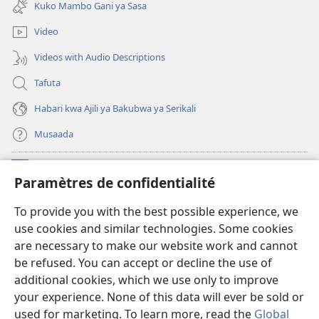
new
Kuko Mambo Gani ya Sasa
window)
Video
Videos with Audio Descriptions
Tafuta
Habari kwa Ajili ya Bakubwa ya Serikali
Musaada
Michango
(opens
Paramètres de confidentialité
new
window)
Maktaba ku Enternete
To provide you with the best possible experience, we
(opens
use cookies and similar technologies. Some cookies
new
®
JW Hub
window)
are necessary to make our website work and cannot
(opens
be refused. You can accept or decline the use of
new
Programu ya JW Library
window)
additional cookies, which we use only to improve
your experience. None of this data will ever be sold or
used for marketing. To learn more, read the
Global