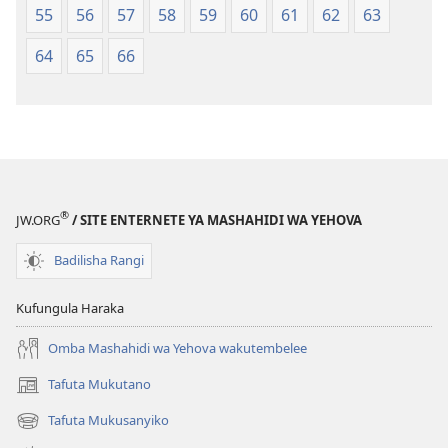
55
56
57
58
59
60
61
62
63
64
65
66
®
JW.ORG
/ SITE ENTERNETE YA MASHAHIDI WA YEHOVA
Badilisha Rangi
Kufungula Haraka
Omba Mashahidi wa Yehova wakutembelee
Tafuta Mukutano
(opens
new
Tafuta Mukusanyiko
(opens
window)