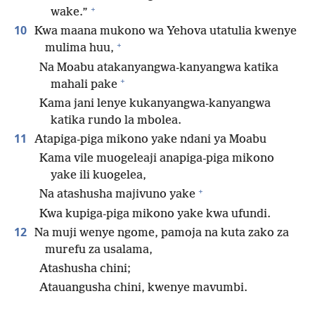
+
wake.”
10
Kwa maana mukono wa Yehova utatulia kwenye
+
mulima huu,
Na Moabu atakanyangwa-kanyangwa katika
+
mahali pake
Kama jani lenye kukanyangwa-kanyangwa
katika rundo la mbolea.
11
Atapiga-piga mikono yake ndani ya Moabu
Kama vile muogeleaji anapiga-piga mikono
yake ili kuogelea,
+
Na atashusha majivuno yake
Kwa kupiga-piga mikono yake kwa ufundi.
12
Na muji wenye ngome, pamoja na kuta zako za
murefu za usalama,
Atashusha chini;
Atauangusha chini, kwenye mavumbi.