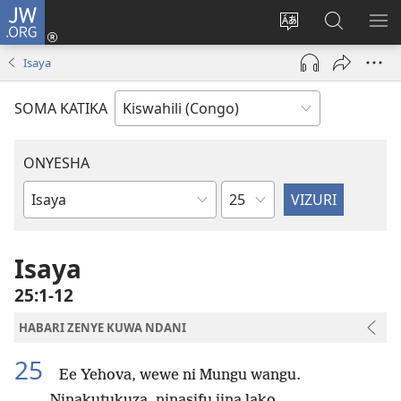
JW.ORG
Ingia
(opens
Badili
Tafuta
ON
new
luga
ku
MA
Isaya
window)
ya
JW.ORG
YA
adresi
ND
SOMA KATIKA
ONYESHA
Sura
Vitabu
vya
Biblia
Isaya
25:1-12
HABARI ZENYE KUWA NDANI
25
Ee Yehova, wewe ni Mungu wangu.
Ninakutukuza, ninasifu jina lako,