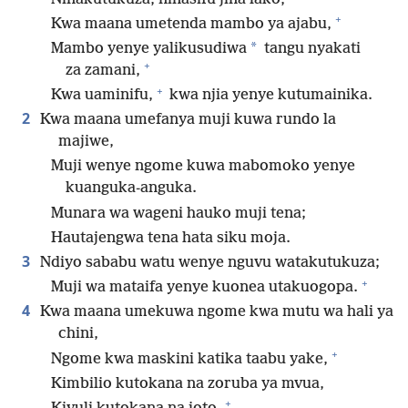
+
Kwa maana umetenda mambo ya ajabu,
*
Mambo yenye yalikusudiwa
tangu nyakati
+
za zamani,
+
Kwa uaminifu,
kwa njia yenye kutumainika.
2
Kwa maana umefanya muji kuwa rundo la
majiwe,
Muji wenye ngome kuwa mabomoko yenye
kuanguka-anguka.
Munara wa wageni hauko muji tena;
Hautajengwa tena hata siku moja.
3
Ndiyo sababu watu wenye nguvu watakutukuza;
+
Muji wa mataifa yenye kuonea utakuogopa.
4
Kwa maana umekuwa ngome kwa mutu wa hali ya
chini,
+
Ngome kwa maskini katika taabu yake,
Kimbilio kutokana na zoruba ya mvua,
+