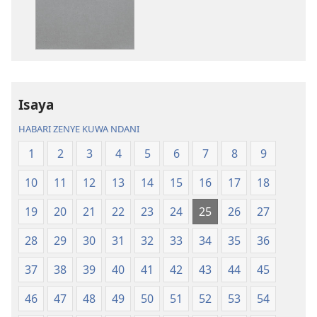
kuchukua
kuchukua
vichapo
habari
vya
za
kielektroniki
kusikiliza
Tafsiri
Tafsiri
ya
ya
Isaya
Ulimwengu
Ulimwengu
Mupya
Mupya
HABARI ZENYE KUWA NDANI
(Yenye
(Yenye
1
2
3
4
5
6
7
8
9
Ilirekebishwa
Ilirekebishwa
ya
ya
10
11
12
13
14
15
16
17
18
2018)
2018)
19
20
21
22
23
24
25
26
27
28
29
30
31
32
33
34
35
36
37
38
39
40
41
42
43
44
45
46
47
48
49
50
51
52
53
54