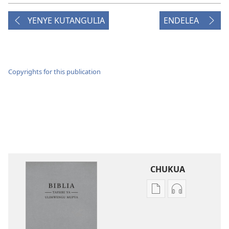
YENYE KUTANGULIA
ENDELEA
Copyrights for this publication
CHUKUA
Njia
Njia
mbalimbali
mbalimbali
za
za