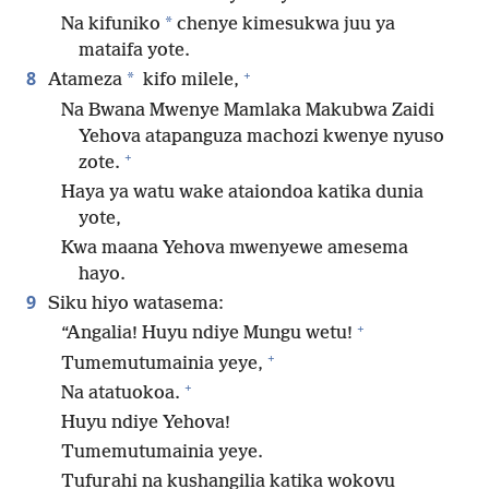
*
Na kifuniko
chenye kimesukwa juu ya
mataifa yote.
+
8
*
Atameza
kifo milele,
Na Bwana Mwenye Mamlaka Makubwa Zaidi
Yehova atapanguza machozi kwenye nyuso
+
zote.
Haya ya watu wake ataiondoa katika dunia
yote,
Kwa maana Yehova mwenyewe amesema
hayo.
9
Siku hiyo watasema:
+
“Angalia! Huyu ndiye Mungu wetu!
+
Tumemutumainia yeye,
+
Na atatuokoa.
Huyu ndiye Yehova!
Tumemutumainia yeye.
Tufurahi na kushangilia katika wokovu