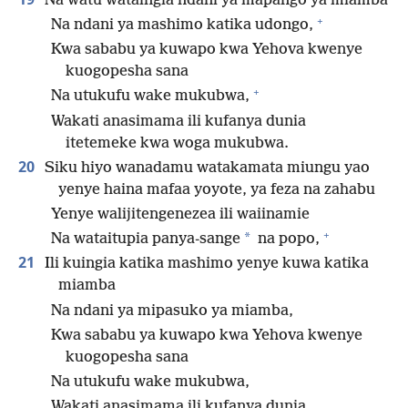
Na watu wataingia ndani ya mapango ya miamba
+
Na ndani ya mashimo katika udongo,
Kwa sababu ya kuwapo kwa Yehova kwenye
kuogopesha sana
+
Na utukufu wake mukubwa,
Wakati anasimama ili kufanya dunia
itetemeke kwa woga mukubwa.
20
Siku hiyo wanadamu watakamata miungu yao
yenye haina mafaa yoyote, ya feza na zahabu
Yenye walijitengenezea ili waiinamie
+
*
Na wataitupia panya-sange
na popo,
21
Ili kuingia katika mashimo yenye kuwa katika
miamba
Na ndani ya mipasuko ya miamba,
Kwa sababu ya kuwapo kwa Yehova kwenye
kuogopesha sana
Na utukufu wake mukubwa,
Wakati anasimama ili kufanya dunia