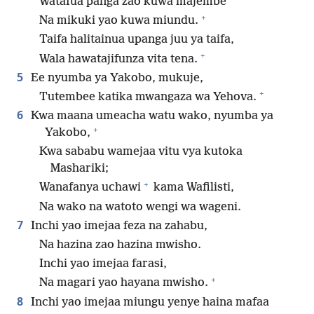
Watafua panga zao kuwa majembe
+
Na mikuki yao kuwa miundu.
Taifa halitainua upanga juu ya taifa,
+
Wala hawatajifunza vita tena.
5
Ee nyumba ya Yakobo, mukuje,
+
Tutembee katika mwangaza wa Yehova.
6
Kwa maana umeacha watu wako, nyumba ya
+
Yakobo,
Kwa sababu wamejaa vitu vya kutoka
Mashariki;
+
Wanafanya uchawi
kama Wafilisti,
Na wako na watoto wengi wa wageni.
7
Inchi yao imejaa feza na zahabu,
Na hazina zao hazina mwisho.
Inchi yao imejaa farasi,
+
Na magari yao hayana mwisho.
8
Inchi yao imejaa miungu yenye haina mafaa