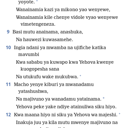
+
yoyote.
Wanainamia kazi ya mikono yao wenyewe,
Wanainamia kile chenye vidole vyao wenyewe
vimetengeneza.
9
Basi mutu anainama, anashuka,
Na hauwezi kuwasamehe.
10
Ingia ndani ya mwamba na ujifiche katika
mavumbi
Kwa sababu ya kuwapo kwa Yehova kwenye
kuogopesha sana
+
Na utukufu wake mukubwa.
11
Macho yenye kiburi ya mwanadamu
yatashushwa,
*
Na majivuno ya wanadamu yatainama.
Yehova peke yake ndiye atainuliwa siku hiyo.
+
12
Kwa maana hiyo ni siku ya Yehova wa majeshi.
Inakuja juu ya kila mutu mwenye majivuno na