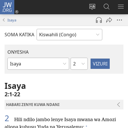
JW.ORG
Ingia
(opens
Badili
Tafuta
ON
new
luga
ku
MA
Isaya
window)
ya
JW.ORG
YA
adresi
ND
SOMA KATIKA
ONYESHA
Sura
Vitabu
vya
Biblia
Isaya
2:1-22
HABARI ZENYE KUWA NDANI
2
Hili ndilo jambo lenye Isaya mwana wa Amozi
+
aliona kuhusu Yuda na Yerusalemu: