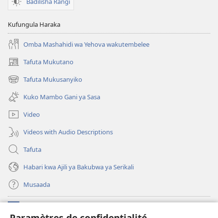
Badilisha Rangi
Kufungula Haraka
Omba Mashahidi wa Yehova wakutembelee
Tafuta Mukutano
(opens
new
Tafuta Mukusanyiko
(opens
window)
new
Kuko Mambo Gani ya Sasa
window)
Video
Videos with Audio Descriptions
Tafuta
Habari kwa Ajili ya Bakubwa ya Serikali
Musaada
Michango
(opens
Paramètres de confidentialité