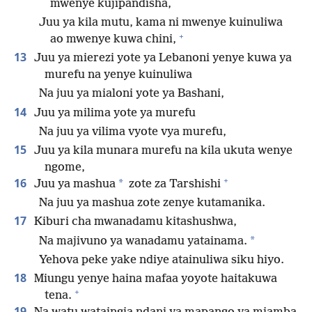
mwenye kujipandisha,
Juu ya kila mutu, kama ni mwenye kuinuliwa
+
ao mwenye kuwa chini,
13
Juu ya mierezi yote ya Lebanoni yenye kuwa ya
murefu na yenye kuinuliwa
Na juu ya mialoni yote ya Bashani,
14
Juu ya milima yote ya murefu
Na juu ya vilima vyote vya murefu,
15
Juu ya kila munara murefu na kila ukuta wenye
ngome,
+
16
*
Juu ya mashua
zote za Tarshishi
Na juu ya mashua zote zenye kutamanika.
17
Kiburi cha mwanadamu kitashushwa,
*
Na majivuno ya wanadamu yatainama.
Yehova peke yake ndiye atainuliwa siku hiyo.
18
Miungu yenye haina mafaa yoyote haitakuwa
+
tena.
19