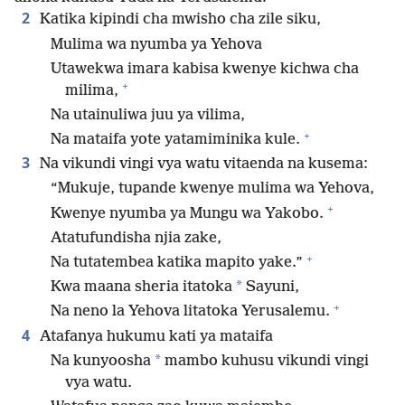
2
Katika kipindi cha mwisho cha zile siku,
Mulima wa nyumba ya Yehova
Utawekwa imara kabisa kwenye kichwa cha
+
milima,
Na utainuliwa juu ya vilima,
+
Na mataifa yote yatamiminika kule.
3
Na vikundi vingi vya watu vitaenda na kusema:
“Mukuje, tupande kwenye mulima wa Yehova,
+
Kwenye nyumba ya Mungu wa Yakobo.
Atatufundisha njia zake,
+
Na tutatembea katika mapito yake.”
*
Kwa maana sheria itatoka
Sayuni,
+
Na neno la Yehova litatoka Yerusalemu.
4
Atafanya hukumu kati ya mataifa
*
Na kunyoosha
mambo kuhusu vikundi vingi
vya watu.