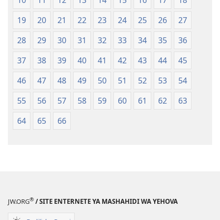
10
11
12
13
14
15
16
17
18
2018)
2018)
19
20
21
22
23
24
25
26
27
28
29
30
31
32
33
34
35
36
37
38
39
40
41
42
43
44
45
46
47
48
49
50
51
52
53
54
55
56
57
58
59
60
61
62
63
64
65
66
®
JW.ORG
/ SITE ENTERNETE YA MASHAHIDI WA YEHOVA