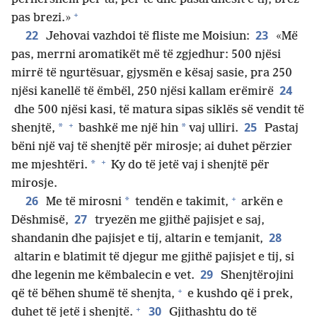
+
pas brezi.»
22
23
Jehovai vazhdoi të fliste me Moisiun:
«Më
pas, merrni aromatikët më të zgjedhur: 500 njësi
mirrë të ngurtësuar, gjysmën e kësaj sasie, pra 250
24
njësi kanellë të ëmbël, 250 njësi kallam erëmirë
dhe 500 njësi kasi, të matura sipas siklës së vendit të
+
25
*
*
shenjtë,
bashkë me një hin
vaj ulliri.
Pastaj
bëni një vaj të shenjtë për mirosje; ai duhet përzier
+
*
me mjeshtëri.
Ky do të jetë vaj i shenjtë për
mirosje.
+
26
*
Me të mirosni
tendën e takimit,
arkën e
27
Dëshmisë,
tryezën me gjithë pajisjet e saj,
28
shandanin dhe pajisjet e tij, altarin e temjanit,
altarin e blatimit të djegur me gjithë pajisjet e tij, si
29
dhe legenin me këmbalecin e vet.
Shenjtërojini
+
që të bëhen shumë të shenjta,
e kushdo që i prek,
+
30
duhet të jetë i shenjtë.
Gjithashtu do të