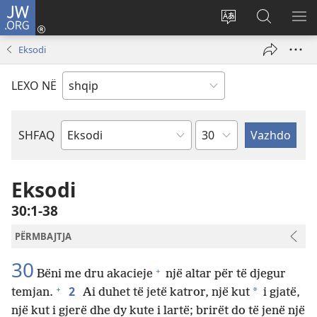
JW.ORG
Hyr
me
Ndrysho
Kërko
SH
identifikim
gjuhën
në
ME
Eksodi
(hap
e
JW.ORG
dritare
sitit
LEXO NË
të
re)
Kapitullit
SHFAQ
Librit
të
Biblës
Eksodi
30:1-38
PËRMBAJTJA
30
+
Bëni me dru akacieje
një altar për të djegur
+
2
*
temjan.
Ai duhet të jetë katror, një kut
i gjatë,
një kut i gjerë dhe dy kute i lartë; brirët do të jenë një