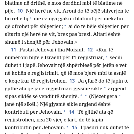
blatime në drithë, e mos derdhni mbi të blatime në
10
pije.
Një herë në vit, Aroni do të bëjë shlyerjen te
+
brirët e tij
me ca nga gjaku i blatimit për mëkatin
+
që ofrohet për shlyerjen;
ai do të bëjë shlyerjen për
altarin një herë në vit, brez pas brezi. Altari është
shumë i shenjtë për Jehovain.»
11
12
Pastaj Jehovai i tha Moisiut:
«Kur të
+
numëroni bijtë e Izraelit për t’i regjistruar,
secili
duhet t’i japë Jehovait një shpërblesë për jetën e vet
në kohën e regjistrimit, që të mos bjerë mbi ta asnjë
13
e keqe kur të regjistrohen.
Ja çfarë do të japin të
*
gjithë ata që janë regjistruar: gjysmë sikle
argjend
+
*
*
sipas siklës së vendit të shenjtë.
(Njëzet gera
janë një sikël.) Një gjysmë sikle argjend është
+
14
kontributi për Jehovain.
Të gjithë ata që
regjistrohen, nga 20 vjeç e lart, do të japin
+
15
kontributin për Jehovain.
I pasuri nuk duhet të