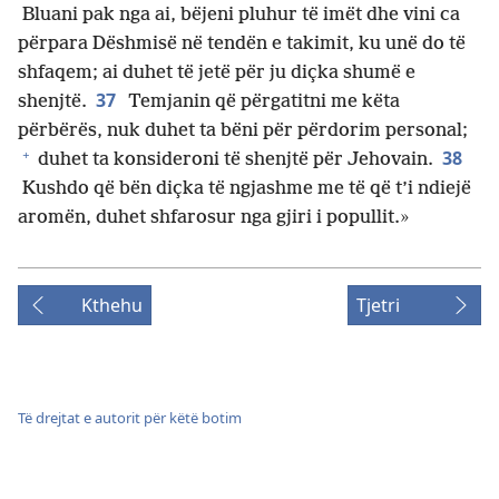
Bluani pak nga ai, bëjeni pluhur të imët dhe vini ca
përpara Dëshmisë në tendën e takimit, ku unë do të
shfaqem; ai duhet të jetë për ju diçka shumë e
37
shenjtë.
Temjanin që përgatitni me këta
përbërës, nuk duhet ta bëni për përdorim personal;
+
38
duhet ta konsideroni të shenjtë për Jehovain.
Kushdo që bën diçka të ngjashme me të që t’i ndiejë
aromën, duhet shfarosur nga gjiri i popullit.»
Kthehu
Tjetri
Të drejtat e autorit për këtë botim