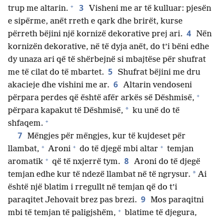
+
3
trup me altarin.
Visheni me ar të kulluar: pjesën
e sipërme, anët rreth e qark dhe brirët, kurse
4
përreth bëjini një kornizë dekorative prej ari.
Nën
kornizën dekorative, në të dyja anët, do t’i bëni edhe
dy unaza ari që të shërbejnë si mbajtëse për shufrat
5
me të cilat do të mbartet.
Shufrat bëjini me dru
6
akacieje dhe vishini me ar.
Altarin vendoseni
+
përpara perdes që është afër arkës së Dëshmisë,
*
përpara kapakut të Dëshmisë,
ku unë do të
+
shfaqem.
7
Mëngjes për mëngjes, kur të kujdeset për
+
+
+
llambat,
Aroni
do të djegë mbi altar
temjan
+
8
aromatik
që të nxjerrë tym.
Aroni do të djegë
*
temjan edhe kur të ndezë llambat në të ngrysur.
Ai
është një blatim i rregullt në temjan që do t’i
9
paraqitet Jehovait brez pas brezi.
Mos paraqitni
+
mbi të temjan të paligjshëm,
blatime të djegura,