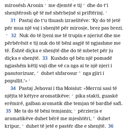
+
+
mirosësh Aronin
me djemtë e tij
dhe do t’i
+
shenjtërosh që të më shërbejnë si priftërinj.
31
Pastaj do t’u thuash izraelitëve: ‘Ky do të jetë
për mua një vaj i shenjtë për mirosje, brez pas brezi.
+
32
Nuk do të lyeni me të trupin e njeriut dhe me
përbërësit e tij nuk do të bëni asgjë të ngjashme me
të. Është diçka e shenjtë dhe do të mbetet për ju
33
diçka e shenjtë.
Kushdo që bën një pomadë
ngjashëm këtij vaji dhe vë ca nga ai te një njeri i
*
*
paautorizuar,
duhet shfarosur
nga gjiri i
+
popullit.’»
34
Pastaj Jehovai i tha Moisiut: «Merrni sasi të
+
njëjta të këtyre aromatikëve:
pika stakti, guaskë
erëmirë, galban aromatik dhe temjan të bardhë safi.
+
35
Me ta do të bëni temjanin;
përzierja e
*
aromatikëve duhet bërë me mjeshtëri,
duhet
+
36
kripur,
duhet të jetë e pastër dhe e shenjtë.