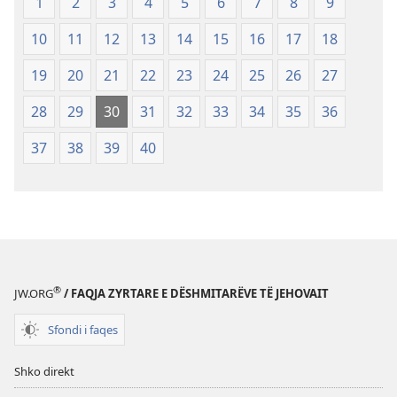
1
2
3
4
5
6
7
8
9
Re
(Botimi
10
11
12
13
14
15
16
17
18
i
rishikuar
19
20
21
22
23
24
25
26
27
2019)
28
29
30
31
32
33
34
35
36
37
38
39
40
®
JW.ORG
/ FAQJA ZYRTARE E DËSHMITARËVE TË JEHOVAIT
Sfondi i faqes
Shko direkt