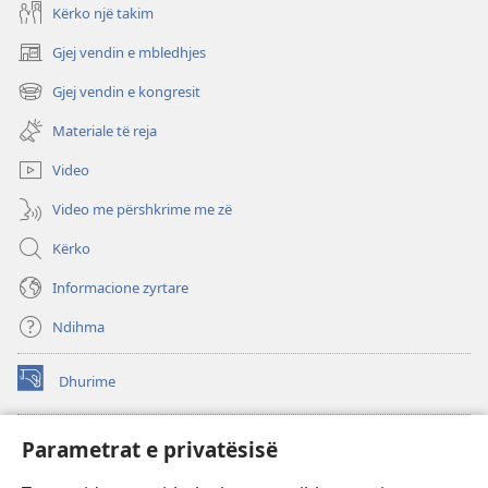
Kërko një takim
Gjej vendin e mbledhjes
(hap
dritare
Gjej vendin e kongresit
(hap
të
dritare
re)
Materiale të reja
të
re)
Video
Video me përshkrime me zë
Kërko
Informacione zyrtare
Ndihma
Dhurime
(hap
dritare
të
BIBLIOTEKA ONLINE Watchtower
Parametrat e privatësisë
(hap
re)
dritare
®