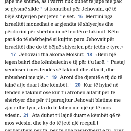
japë më shumë, as i varfri nuk duhet të japë më pak
*
se gjysmë sikle
si kontribut për Jehovain, që të
16
*
bëjë shlyerjen për jetën
e vet.
Merrini nga
izraelitët monedhat e argjendta të shlyerjes dhe
përdorini për shërbimin në tendën e takimit. Këto
pará do të shërbejnë si kujtim para Jehovait për
izraelitët dhe do të bëjnë shlyerjen për jetën e tyre.»
17
18
Jehovai i tha akoma Moisiut:
«Bëni një
+
legen bakri dhe këmbalecin e tij për t’u larë.
Pastaj
vendoseni mes tendës së takimit dhe altarit, dhe
+
19
mbusheni me ujë.
Aroni dhe djemtë e tij do të
+
20
lajnë atje duart dhe këmbët.
Kur të hyjnë në
tendën e takimit ose kur t’i afrohen altarit për të
shërbyer dhe për t’i paraqitur Jehovait blatime me
zjarr dhe tym, ata do të lahen me ujë që të mos
21
vdesin.
Ata duhet t’i lajnë duart e këmbët që të
mos vdesin, dhe ky do të jetë një rregull i
përhershëm për ta, për të dhe pasardhësit e tij, brez