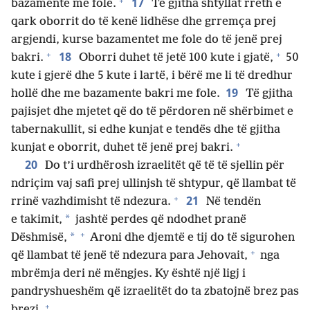
+
17
bazamente me fole.
Të gjitha shtyllat rreth e
qark oborrit do të kenë lidhëse dhe grremça prej
argjendi, kurse bazamentet me fole do të jenë prej
+
+
18
bakri.
Oborri duhet të jetë 100 kute i gjatë,
50
kute i gjerë dhe 5 kute i lartë, i bërë me li të dredhur
19
hollë dhe me bazamente bakri me fole.
Të gjitha
pajisjet dhe mjetet që do të përdoren në shërbimet e
tabernakullit, si edhe kunjat e tendës dhe të gjitha
+
kunjat e oborrit, duhet të jenë prej bakri.
20
Do t’i urdhërosh izraelitët që të të sjellin për
ndriçim vaj safi prej ullinjsh të shtypur, që llambat të
+
21
rrinë vazhdimisht të ndezura.
Në tendën
*
e takimit,
jashtë perdes që ndodhet pranë
+
*
Dëshmisë,
Aroni dhe djemtë e tij do të sigurohen
+
që llambat të jenë të ndezura para Jehovait,
nga
mbrëmja deri në mëngjes. Ky është një ligj i
pandryshueshëm që izraelitët do ta zbatojnë brez pas
+
brezi.