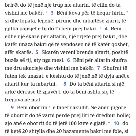
brirët do të jenë një trup me altarin, të cilin do ta
+
3
*
vishni me bakër.
Bëni kova për të hequr hirin,
si dhe lopata, legenë, pirunë dhe mbajtëse zjarri; të
+
4
gjitha pajisjet e tij do t’i bëni prej bakri.
Bëni
edhe një skarë për altarin, një rrjetë prej bakri, dhe
katër unaza bakri që të vendosen në të katër qoshet,
5
afër skarës.
Skarën vëreni brenda altarit, poshtë
6
buzës së tij, aty nga mesi.
Bëni për altarin shufra
7
me dru akacieje dhe vishini me bakër.
Shufrat të
futen tek unazat, e kështu do të jenë në të dyja anët e
+
8
altarit kur ta mbartni.
Do ta bëni altarin si një
arkë dërrase të zgavërt; do ta bëni ashtu siç të
+
tregova në mal.
+
9
Bëni oborrin
e tabernakullit. Në anën jugore
të oborrit do të varni perde prej liri të dredhur hollë;
+
10
ajo anë e oborrit do të jetë 100 kute e gjatë,
do
të ketë 20 shtylla dhe 20 bazamente bakri me fole, si