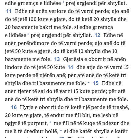
*
edhe grremça e lidhëse
prej argjendi për shtyllat.
11
Edhe në anën veriore do të varni perde; ajo anë
do të jetë 100 kute e gjatë, do të ketë 20 shtylla dhe
20 bazamente bakri me fole, si edhe grremça
12
*
e lidhëse
prej argjendi për shtyllat.
Edhe në
anën perëndimore do të varni perde; ajo anë do të
jetë 50 kute e gjerë, do të ketë 10 shtylla dhe 10
13
bazamente me fole.
Gjerësia e oborrit në anën
14
lindore do të jetë 50 kute
dhe atje do të varni 15
kute perde në njërën anë; për atë anë do të ketë tri
+
15
shtylla dhe tri bazamente me fole.
Edhe në
anën tjetër të saj do të varni 15 kute perde; për atë
anë do të ketë tri shtylla dhe tri bazamente me fole.
16
Hyrja e oborrit do të ketë një perde të trashë,
20 kute të gjatë, të endur me fill blu, me lesh në
*
ngjyrë të purpurt,
me fill në të kuqe të ndezur dhe
+
me li të dredhur hollë,
si dhe katër shtylla e katër