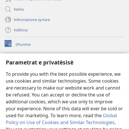
Kërko
Informacione zyrtare
Ndihma
Dhurime
(hap
dritare
të
BIBLIOTEKA ONLINE Watchtower
Parametrat e privatësisë
(hap
re)
dritare
®
JW Hub
To provide you with the best possible experience, we
të
(hap
re)
use cookies and similar technologies. Some cookies
dritare
®
JW Library
të
are necessary to make our website work and cannot
re)
be refused. You can accept or decline the use of
Biblioteka Watchtower
additional cookies, which we use only to improve
your experience. None of this data will ever be sold or
used for marketing. To learn more, read the
Global
Policy on Use of Cookies and Similar Technologies
.
Copyright
© 2026 Watch Tower Bible and Tract Society of Pennsylvania.