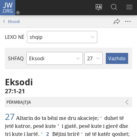
JW.ORG
Hyr
me
Ndrysho
Kërko
SH
identifikim
gjuhën
në
ME
Eksodi
(hap
e
JW.ORG
dritare
sitit
LEXO NË
të
re)
Kapitullit
SHFAQ
Librit
të
Biblës
Eksodi
27:1-21
PËRMBAJTJA
27
+
Altarin do ta bëni me dru akacieje;
duhet të
*
jetë katror, pesë kute
i gjatë, pesë kute i gjerë dhe
+
+
2
tri kute i lartë.
Bëjini brirë
në të katër qoshet;