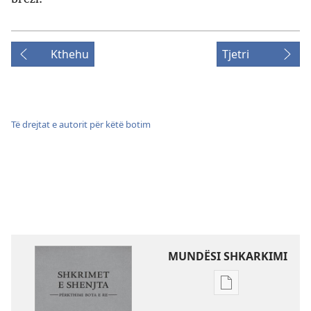
Kthehu
Tjetri
Të drejtat e autorit për këtë botim
MUNDËSI SHKARKIMI
Mundësitë
e