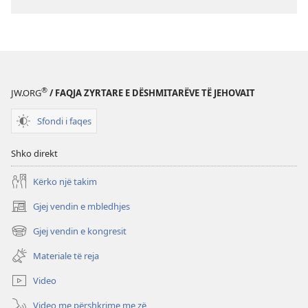
®
JW.ORG
/ FAQJA ZYRTARE E DËSHMITARËVE TË JEHOVAIT
Sfondi i faqes
Shko direkt
Kërko një takim
Gjej vendin e mbledhjes
(hap
dritare
Gjej vendin e kongresit
(hap
të
dritare
re)
Materiale të reja
të
re)
Video
Video me përshkrime me zë