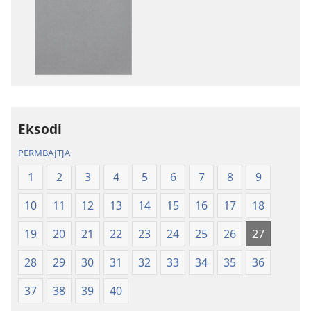
shkarkimit
për
botimet
Shkrimet
e
Shenjta
—
Eksodi
Përkthimi
Bota
PËRMBAJTJA
e
1
2
3
4
5
6
7
8
9
Re
(Botimi
10
11
12
13
14
15
16
17
18
i
rishikuar
19
20
21
22
23
24
25
26
27
2019)
28
29
30
31
32
33
34
35
36
37
38
39
40