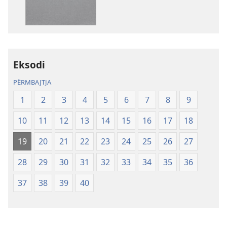
botimet
Shkrimet
e
Shenjta
—
Eksodi
Përkthimi
Bota
PËRMBAJTJA
e
1
2
3
4
5
6
7
8
9
Re
(Botimi
10
11
12
13
14
15
16
17
18
i
rishikuar
19
20
21
22
23
24
25
26
27
2019)
28
29
30
31
32
33
34
35
36
37
38
39
40