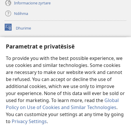
Informacione zyrtare
Ndihma
Dhurime
(hap
dritare
të
BIBLIOTEKA ONLINE Watchtower
Parametrat e privatësisë
(hap
re)
dritare
®
JW Hub
To provide you with the best possible experience, we
të
(hap
re)
use cookies and similar technologies. Some cookies
dritare
®
JW Library
të
are necessary to make our website work and cannot
re)
be refused. You can accept or decline the use of
Biblioteka Watchtower
additional cookies, which we use only to improve
your experience. None of this data will ever be sold or
used for marketing. To learn more, read the
Global
Policy on Use of Cookies and Similar Technologies
.
You can customize your settings at any time by going
Copyright
© 2026 Watch Tower Bible and Tract Society of Pennsylvania.
KUSHTET E PËRDORIMIT
|
POLITIKA E PRIVATËSISË
|
PARAMETRAT E
to
Privacy Settings
.
Sh
PRIVATËSISË