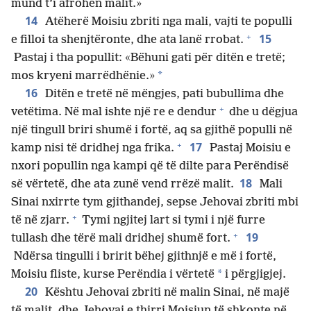
mund t’i afrohen malit.»
14
Atëherë Moisiu zbriti nga mali, vajti te populli
+
15
e filloi ta shenjtëronte, dhe ata lanë rrobat.
Pastaj i tha popullit: «Bëhuni gati për ditën e tretë;
*
mos kryeni marrëdhënie.»
16
Ditën e tretë në mëngjes, pati bubullima dhe
+
vetëtima. Në mal ishte një re e dendur
dhe u dëgjua
një tingull briri shumë i fortë, aq sa gjithë populli në
+
17
kamp nisi të dridhej nga frika.
Pastaj Moisiu e
nxori popullin nga kampi që të dilte para Perëndisë
18
së vërtetë, dhe ata zunë vend rrëzë malit.
Mali
Sinai nxirrte tym gjithandej, sepse Jehovai zbriti mbi
+
të në zjarr.
Tymi ngjitej lart si tymi i një furre
+
19
tullash dhe tërë mali dridhej shumë fort.
Ndërsa tingulli i bririt bëhej gjithnjë e më i fortë,
*
Moisiu fliste, kurse Perëndia i vërtetë
i përgjigjej.
20
Kështu Jehovai zbriti në malin Sinai, në majë
të malit, dhe Jehovai e thirri Moisiun të shkonte në