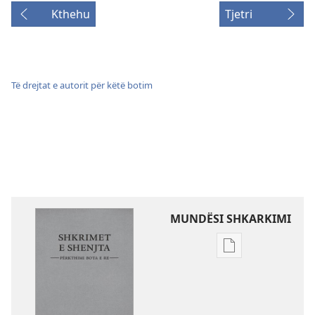
Kthehu
Tjetri
Të drejtat e autorit për këtë botim
MUNDËSI SHKARKIMI
Mundësitë
e
shkarkimit
për