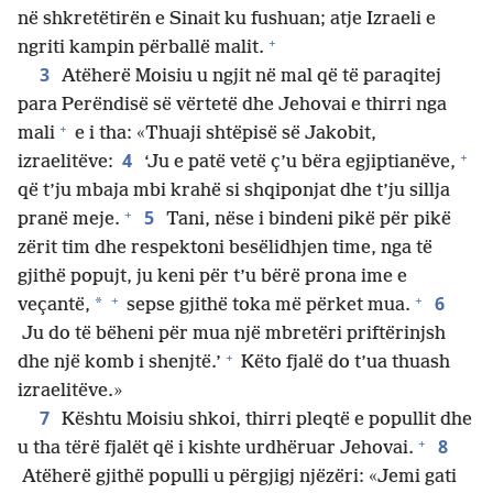
në shkretëtirën e Sinait ku fushuan; atje Izraeli e
+
ngriti kampin përballë malit.
3
Atëherë Moisiu u ngjit në mal që të paraqitej
para Perëndisë së vërtetë dhe Jehovai e thirri nga
+
mali
e i tha: «Thuaji shtëpisë së Jakobit,
+
4
izraelitëve:
‘Ju e patë vetë ç’u bëra egjiptianëve,
që t’ju mbaja mbi krahë si shqiponjat dhe t’ju sillja
+
5
pranë meje.
Tani, nëse i bindeni pikë për pikë
zërit tim dhe respektoni besëlidhjen time, nga të
gjithë popujt, ju keni për t’u bërë prona ime e
+
+
6
*
veçantë,
sepse gjithë toka më përket mua.
Ju do të bëheni për mua një mbretëri priftërinjsh
+
dhe një komb i shenjtë.’
Këto fjalë do t’ua thuash
izraelitëve.»
7
Kështu Moisiu shkoi, thirri pleqtë e popullit dhe
+
8
u tha tërë fjalët që i kishte urdhëruar Jehovai.
Atëherë gjithë populli u përgjigj njëzëri: «Jemi gati