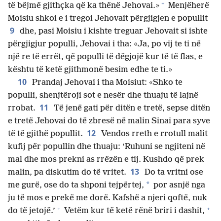
+
të bëjmë gjithçka që ka thënë Jehovai.»
Menjëherë
Moisiu shkoi e i tregoi Jehovait përgjigjen e popullit
9
dhe, pasi Moisiu i kishte treguar Jehovait si ishte
përgjigjur populli, Jehovai i tha: «Ja, po vij te ti në
një re të errët, që populli të dëgjojë kur të të flas, e
kështu të ketë gjithmonë besim edhe te ti.»
10
Prandaj Jehovai i tha Moisiut: «Shko te
populli, shenjtëroji sot e nesër dhe thuaju të lajnë
11
rrobat.
Të jenë gati për ditën e tretë, sepse ditën
e tretë Jehovai do të zbresë në malin Sinai para syve
12
të të gjithë popullit.
Vendos rreth e rrotull malit
kufij për popullin dhe thuaju: ‘Ruhuni se ngjiteni në
mal dhe mos prekni as rrëzën e tij. Kushdo që prek
13
malin, pa diskutim do të vritet.
Do ta vritni ose
*
me gurë, ose do ta shponi tejpërtej,
por asnjë nga
ju të mos e prekë me dorë. Kafshë a njeri qoftë, nuk
+
+
do të jetojë.’
Vetëm kur të ketë rënë briri i dashit,