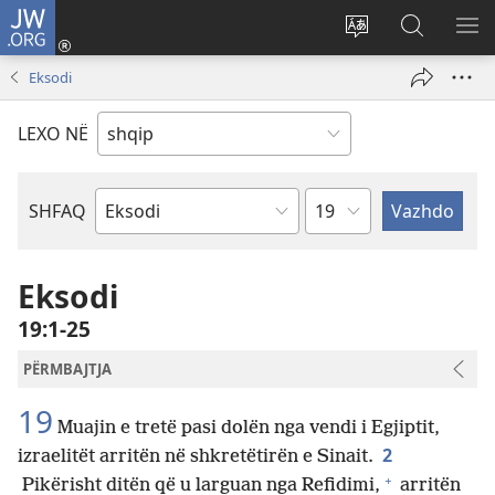
JW.ORG
Hyr
me
Ndrysho
Kërko
SH
identifikim
gjuhën
në
ME
Eksodi
(hap
e
JW.ORG
dritare
sitit
LEXO NË
të
re)
Kapitullit
SHFAQ
Librit
të
Biblës
Eksodi
19:1-25
PËRMBAJTJA
19
Muajin e tretë pasi dolën nga vendi i Egjiptit,
2
izraelitët arritën në shkretëtirën e Sinait.
+
Pikërisht ditën që u larguan nga Refidimi,
arritën