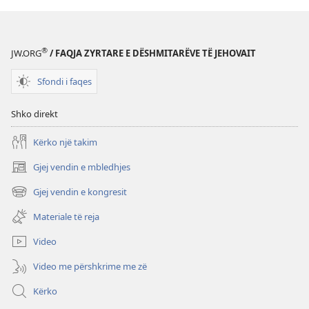
®
JW.ORG
/ FAQJA ZYRTARE E DËSHMITARËVE TË JEHOVAIT
Sfondi i faqes
Shko direkt
Kërko një takim
Gjej vendin e mbledhjes
(hap
dritare
Gjej vendin e kongresit
(hap
të
dritare
re)
Materiale të reja
të
re)
Video
Video me përshkrime me zë
Kërko