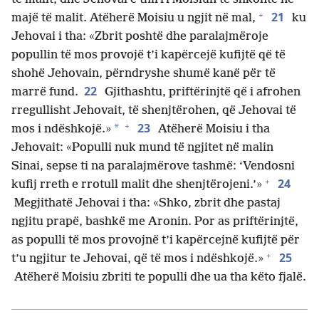
+
21
majë të malit. Atëherë Moisiu u ngjit në mal,
ku
Jehovai i tha: «Zbrit poshtë dhe paralajmëroje
popullin të mos provojë t’i kapërcejë kufijtë që të
shohë Jehovain, përndryshe shumë kanë për të
22
marrë fund.
Gjithashtu, priftërinjtë që i afrohen
rregullisht Jehovait, të shenjtërohen, që Jehovai të
+
23
*
mos i ndëshkojë.»
Atëherë Moisiu i tha
Jehovait: «Populli nuk mund të ngjitet në malin
Sinai, sepse ti na paralajmërove tashmë: ‘Vendosni
+
24
kufij rreth e rrotull malit dhe shenjtërojeni.’»
Megjithatë Jehovai i tha: «Shko, zbrit dhe pastaj
ngjitu prapë, bashkë me Aronin. Por as priftërinjtë,
as populli të mos provojnë t’i kapërcejnë kufijtë për
+
25
t’u ngjitur te Jehovai, që të mos i ndëshkojë.»
Atëherë Moisiu zbriti te populli dhe ua tha këto fjalë.