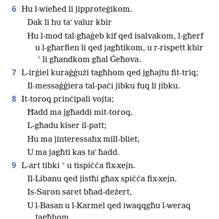
6
Hu l-wieħed li jipproteġikom.
Dak li hu taʼ valur kbir
Hu l-mod tal-għaġeb kif qed isalvakom, l-għerf
u l-għarfien li qed jagħtikom, u r-rispett kbir
*
li għandkom għal Ġeħova.
7
L-irġiel kuraġġużi tagħhom qed jgħajtu fit-triq;
Il-messaġġiera tal-paċi jibku fuq li jibku.
8
It-toroq prinċipali vojta;
Ħadd ma jgħaddi mit-toroq.
L-għadu kiser il-patt;
Hu ma jinteressahx mill-bliet,
U ma jagħti kas taʼ ħadd.
9
*
L-art tibki
u tispiċċa fix-xejn.
Il-Libanu qed jistħi għax spiċċa fix-xejn.
Is-Saron saret bħad-deżert,
U l-Basan u l-Karmel qed iwaqqgħu l-weraq
tagħhom.