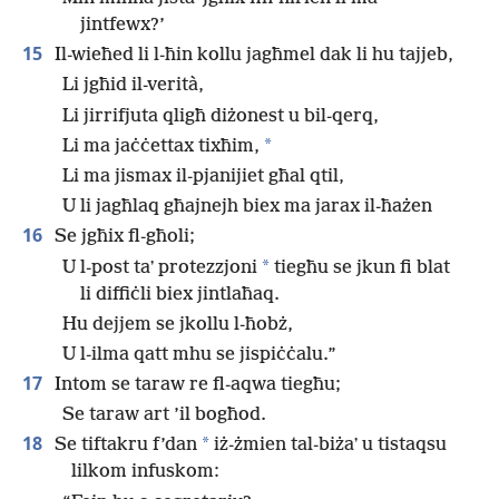
jintfewx?’
15
Il-wieħed li l-ħin kollu jagħmel dak li hu tajjeb,
Li jgħid il-verità,
Li jirrifjuta qligħ diżonest u bil-qerq,
*
Li ma jaċċettax tixħim,
Li ma jismax il-pjanijiet għal qtil,
U li jagħlaq għajnejh biex ma jarax il-ħażen
16
Se jgħix fl-għoli;
*
U l-post taʼ protezzjoni
tiegħu se jkun fi blat
li diffiċli biex jintlaħaq.
Hu dejjem se jkollu l-ħobż,
U l-ilma qatt mhu se jispiċċalu.”
17
Intom se taraw re fl-aqwa tiegħu;
Se taraw art ’il bogħod.
18
*
Se tiftakru f’dan
iż-żmien tal-biżaʼ u tistaqsu
lilkom infuskom: