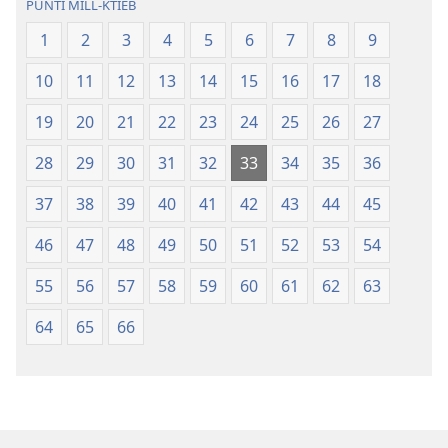
PUNTI MILL-KTIEB
Ġdida
l-
taʼ
Ġdida
1
2
3
4
5
6
7
8
9
l-
taʼ
10
11
12
13
14
15
16
17
18
Iskrittura
l-
Mqaddsa
Iskrittura
19
20
21
22
23
24
25
26
27
(Reviżjoni
Mqaddsa
tal-
(Reviżjoni
28
29
30
31
32
33
34
35
36
2013)
tal-
37
38
39
40
41
42
43
44
45
2013)
46
47
48
49
50
51
52
53
54
55
56
57
58
59
60
61
62
63
64
65
66