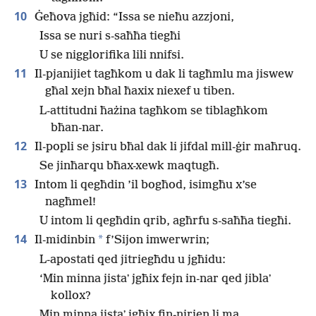
10
Ġeħova jgħid: “Issa se nieħu azzjoni,
Issa se nuri s-saħħa tiegħi
U se nigglorifika lili nnifsi.
11
Il-pjanijiet tagħkom u dak li tagħmlu ma jiswew
għal xejn bħal ħaxix niexef u tiben.
L-attitudni ħażina tagħkom se tiblagħkom
bħan-nar.
12
Il-popli se jsiru bħal dak li jifdal mill-ġir maħruq.
Se jinħarqu bħax-xewk maqtugħ.
13
Intom li qegħdin ’il bogħod, isimgħu x’se
nagħmel!
U intom li qegħdin qrib, agħrfu s-saħħa tiegħi.
14
*
Il-midinbin
f’Sijon imwerwrin;
L-apostati qed jitriegħdu u jgħidu:
‘Min minna jistaʼ jgħix fejn in-nar qed jiblaʼ
kollox?
Min minna jistaʼ jgħix fin-nirien li ma