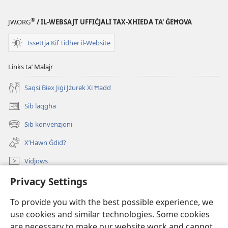
®
JW.ORG
/ IL-WEBSAJT UFFIĊJALI TAX-XHIEDA TA' ĠEĦOVA
Issettja Kif Tidher il-Website
Links taʼ Malajr
Saqsi Biex Jiġi Jżurek Xi Ħadd
Sib laqgħa
(opens
new
Sib konvenzjoni
(opens
window)
new
X’Hawn Ġdid?
window)
Vidjows
Fittex f’JW.ORG
Privacy Settings
To provide you with the best possible experience, we
Donazzjonijiet
(opens
use cookies and similar technologies. Some cookies
new
are necessary to make our website work and cannot