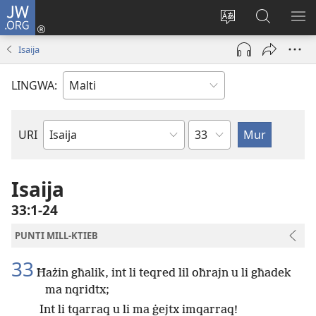
JW.ORG
Illoggja
(opens
Biddel
Fittex
UR
new
il-
f’JW.ORG
L-
Isaija
window)
lingwa
ME
tas-
LINGWA:
sit
Kapitlu
URI
Ktieb
tal-
Bibbja
Isaija
33:1-24
PUNTI MILL-KTIEB
33
Ħażin għalik, int li teqred lil oħrajn u li għadek
ma nqridtx;
Int li tqarraq u li ma ġejtx imqarraq!