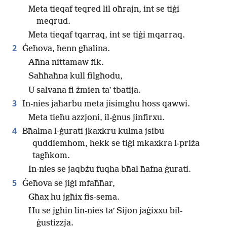
Meta tieqaf teqred lil oħrajn, int se tiġi
meqrud.
Meta tieqaf tqarraq, int se tiġi mqarraq.
2
Ġeħova, ħenn għalina.
Aħna nittamaw fik.
Saħħaħna kull filgħodu,
U salvana fi żmien taʼ tbatija.
3
In-nies jaħarbu meta jisimgħu ħoss qawwi.
Meta tieħu azzjoni, il-ġnus jinfirxu.
4
Bħalma l-ġurati jkaxkru kulma jsibu
quddiemhom, hekk se tiġi mkaxkra l-priża
tagħkom.
In-nies se jaqbżu fuqha bħal ħafna ġurati.
5
Ġeħova se jiġi mfaħħar,
Għax hu jgħix fis-sema.
Hu se jgħin lin-nies taʼ Sijon jaġixxu bil-
ġustizzja.