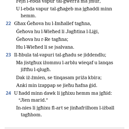
Fejn l-ebda vapur tal-gwerra ma jmur,
U l-ebda vapur tal-għaġeb ma jgħaddi minn
hemm.
22
Għax Ġeħova hu l-Imħallef tagħna,
Ġeħova hu l-Wieħed li Jagħtina l-Liġi,
Ġeħova hu r-Re tagħna;
Hu l-Wieħed li se jsalvana.
23
Il-ħbula tal-vapuri tal-għadu se jiddendlu;
Ma jistgħux iżommu l-arblu wieqaf u lanqas
jiftħu l-qlugħ.
Dak iż-żmien, se tinqasam priża kbira;
Anki min izappap se jieħu ħafna ġid.
24
U ħadd minn dawk li jgħixu hemm ma jgħid:
“Jien marid.”
In-nies li jgħixu fl-art se jinħafrilhom l-iżball
tagħhom.