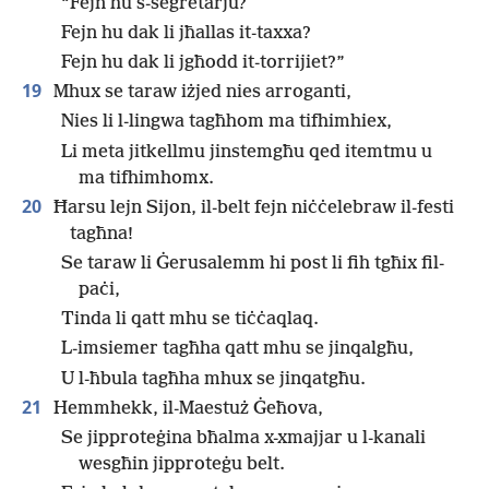
“Fejn hu s-segretarju?
Fejn hu dak li jħallas it-taxxa?
Fejn hu dak li jgħodd it-torrijiet?”
19
Mhux se taraw iżjed nies arroganti,
Nies li l-lingwa tagħhom ma tifhimhiex,
Li meta jitkellmu jinstemgħu qed itemtmu u
ma tifhimhomx.
20
Ħarsu lejn Sijon, il-belt fejn niċċelebraw il-festi
tagħna!
Se taraw li Ġerusalemm hi post li fih tgħix fil-
paċi,
Tinda li qatt mhu se tiċċaqlaq.
L-imsiemer tagħha qatt mhu se jinqalgħu,
U l-ħbula tagħha mhux se jinqatgħu.
21
Hemmhekk, il-Maestuż Ġeħova,
Se jipproteġina bħalma x-xmajjar u l-kanali
wesgħin jipproteġu belt.