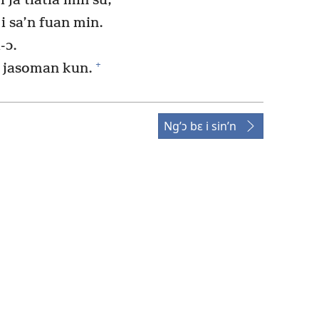
ja tiatia min su,
i sa’n fuan min.
-ɔ.
+
á jasoman kun.
Ng’ɔ bɛ i sin’n