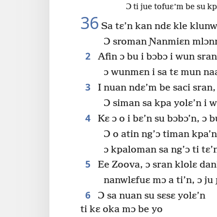
Ɔ ti jue tofuɛ’m be su kp
36
Sa tɛ’n kan ndɛ kle klunwi
Ɔ sroman Ɲanmiɛn mlɔn
2
Afin ɔ bu i bɔbɔ i wun sran
ɔ wunmɛn i sa tɛ mun na
3
I nuan ndɛ’m be saci sran,
Ɔ siman sa kpa yolɛ’n i 
4
Kɛ ɔ o i bɛ’n su bɔbɔ’n, ɔ 
Ɔ o atin ng’ɔ timan kpa’n
ɔ kpaloman sa ng’ɔ ti tɛ’
5
Ee Zoova, ɔ sran klolɛ dan’
nanwlɛfuɛ mɔ a ti’n, ɔ ju
6
Ɔ sa nuan su sɛsɛ yolɛ’n
ti kɛ oka mɔ be yo