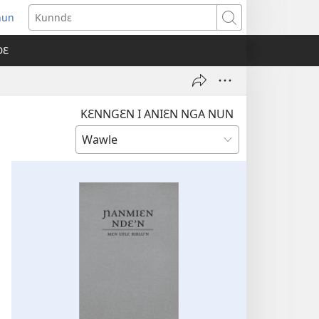
nun
ens
Kunndɛ
w
DƐ
dow)
KƐNNGƐN I ANIƐN NGA NUN