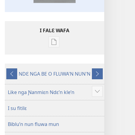
I FALƐ WAFA
Nga
be
kanngan
nun
NDƐ NGA BE O FLUWA'N NUN'N
mannzin
Ng’ɔ
Ng’ɔ
kanngan'm
sinnin’n
bɛ
be
i
Like nga Ɲanmiɛn Ndɛ’n kle’n
Show
su'n
sin’n
more
i
I su fitilɛ
falɛ
wafa'n
Biblu’n nun fluwa mun
Ɲanmiɛn
Ndɛ’n