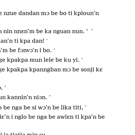
 kɛ nzue dandan mɔ be bo ti kploun’n
+
*
n nin nnɛn’m be ka nguan nun.
+
an’n ti kpa dan!
+
’m be fɔnvɔ’n i bo.
+
ge kpakpa mun lele be ku yi.
ge kpakpa kpanngban mɔ be sonji kɛ
+
,
+
un kannin’n niɔn.
+
 be nga be si wɔ’n be lika titi,
lɛ’n i nglo be nga be awlɛn ti kpa’n be