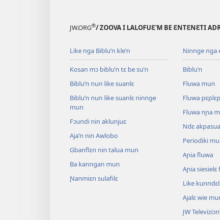
®
JW.ORG
/ ZOOVA I LALOFUƐ'M BE ƐNTƐNƐTI AD
Like nga Biblu’n kle’n
Ninnge nga e 
Kosan mɔ biblu’n tɛ be su’n
Biblu’n
Biblu’n nun like suanlɛ
Fluwa mun
Biblu’n nun like suanlɛ ninnge
Fluwa pɛplɛ
mun
Fluwa nɲa 
Fɔundi nin aklunjuɛ
Ndɛ akpasu
Aja’n nin Awlobo
Periodiki m
Gbanflɛn nin talua mun
Aɲia fluwa
Ba kanngan mun
Aɲia siesiel
Ɲanmiɛn sulafilɛ
Like kunndɛ
Ajalɛ wie mu
JW Televiziɔn