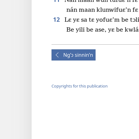
Nán maan wun tufuɛ’n fɛ i 
nán maan klunwifuɛ’n fɛ 
12
Lɛ yɛ sa tɛ yofuɛ’m be tɔli
Be yili be ase, yɛ be kwl
Ng’ɔ sinnin’n
Copyrights for this publication