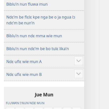
—
Biblu’n nun fluwa mun
Mɛn
Uflɛ
Ndɛ’m be flɛlɛ kpe nga be o ja ngua lɔ
Biblu’n
ndɛ’m be nun’n
Biblu’n nun ndɛ mma wie mun
Biblu’n nun ndɛ’m be bo tulɛ lika’n
Ndɛ uflɛ wie mun A
Show
more
Ndɛ uflɛ wie mun B
Show
more
Jue Mun
FLUWA’N I NUN NDƐ MUN