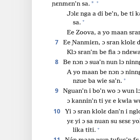
+
*
ɲɛnmɛn’n sa.
Jɔlɛ nga a di be’n, be ti
+
sa.
Ee Zoova, a yo maan sra
7
Ee Ɲanmiɛn, ɔ sran klolɛ d
Klɔ sran’m be fia ɔ ndɛwa
8
Be nɔn ɔ sua’n nun lɔ ninn
A yo maan be nɔn ɔ ninn
+
nzue ba wie sa’n.
9
Nguan’n i bo’n wo ɔ wun lɔ
ɔ kannin’n ti yɛ e kwla w
10
Yi ɔ sran klolɛ dan’n i nglo
yɛ yi ɔ sa nuan su sɛsɛ yo
+
lika titi.
11