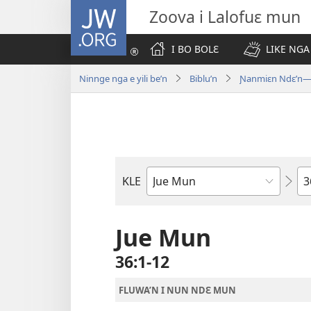
JW.ORG
Zoova i Lalofuɛ mun
I BO BOLƐ
LIKE NGA
Ninnge nga e yili be’n
Biblu’n
Ɲanmiɛn Ndɛ’n—M
Nd
KLE
Biblu'n
tr
Jue Mun
36:1-12
FLUWA’N I NUN NDƐ MUN