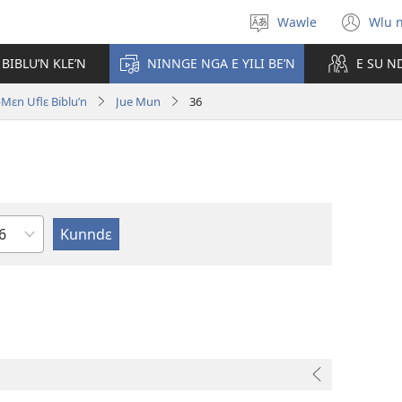
Wawle
Wlu 
Kle
(op
aniɛn'n
ne
 BIBLU’N KLE’N
NINNGE NGA E YILI BE’N
E SU N
win
ɛn Uflɛ Biblu’n
Jue Mun
36
ɛ
e