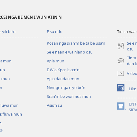
RƐSI NGA BE MƐN I WUN ATIN'N
yili be’n
E su ndɛ
Tin su na
Kosan nga sran’m be ta be usa’n
Se e 
osu
Se e naan e wa nian ɔ osu
Tin s
pɛ mun
Aɲia mun
(opens
dan k
new
mun
E Wla Kpɛnlɛ cɛn’n
Vide
window)
a mun
Aɲia dandan mun
un
Ninnge nga e yo be’n
Like
(opens
Sran’m be wun ndɛ mun
new
window)
ƐNT
ɛ fluwa mun
Asiɛ’n su
(opens
SIE
lɛ fluwa mun
new
window)
n
®