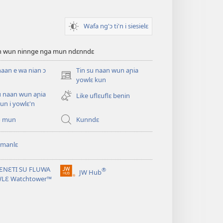
Wafa ng'ɔ ti'n i siesielɛ
an wun ninnge nga mun ndɛnndɛ
naan e wa nian ɔ
Tin su naan wun aɲia
(opens
yowlɛ kun
new
u naan wun aɲia
Like uflɛuflɛ benin
window)
un i yowlɛ'n
o mun
Kunndɛ
 manlɛ
ƐNƐTI SU FLUWA
®
JW Hub
(opens
WLƐ Watchtower™
new
window)