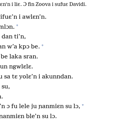
ɛn’n i liɛ. Ɔ fin Zoova i sufuɛ Davidi.
fuɛ’n i awlɛn’n.
+
mlɔn.
 dan ti’n,
+
an w’a kpɔ be.
 be laka sran.
wun ngwlɛlɛ.
bu sa tɛ yolɛ’n i akunndan.
 su,
n.
+
n ɔ fu lele ju ɲanmiɛn su lɔ,
 ɲanmiɛn ble’n su lɔ.