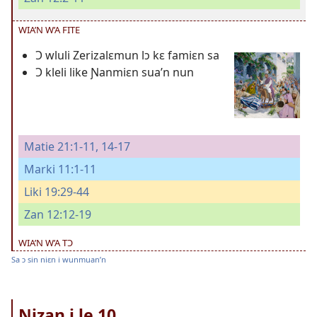
WIA’N W’A FITE
Ɔ wluli Zerizalɛmun lɔ kɛ famiɛn sa
Ɔ kleli like Ɲanmiɛn sua’n nun
Matie 21:1-11,
14-17
Marki 11:1-11
Liki 19:29-44
Zan 12:12-19
WIA’N W’A TƆ
Sa ɔ sin niɛn i wunmuan’n
Nizan i le 10