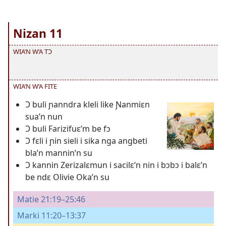
Nizan 11
WIA’N W’A TƆ
WIA’N W’A FITE
Ɔ buli ɲanndra kleli like Ɲanmiɛn
sua’n nun
Ɔ buli Farizifuɛ’m be fɔ
Ɔ fɛli i ɲin sieli i sika nga angbeti
bla’n mannin’n su
Ɔ kannin Zerizalɛmun i sacilɛ’n nin i bɔbɔ i balɛ’n
be ndɛ Olivie Oka’n su
Matie 21:19–25:46
Marki 11:20–13:37