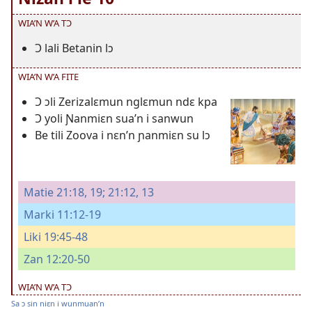
WIA’N W’A TƆ
Ɔ lali Betanin lɔ
WIA’N W’A FITE
Ɔ ɔli Zerizalɛmun nglɛmun ndɛ kpa
Ɔ yoli Ɲanmiɛn sua’n i sanwun
Be tili Zoova i nɛn’n ɲanmiɛn su lɔ
Matie 21:18, 19;
21:12, 13
Marki 11:12-19
Liki 19:45-48
Zan 12:20-50
WIA’N W’A TƆ
Sa ɔ sin niɛn i wunmuan’n