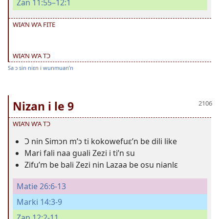
Zan 11:55–12:1
WIA’N W’A FITE
WIA’N W’A TƆ
Sa ɔ sin niɛn i wunmuan’n
Nizan i le 9
WIA’N W’A TƆ
Ɔ nin Simɔn m’ɔ ti kokowefuɛ’n be dili like
Mari fali naa guali Zezi i ti’n su
Zifu’m be bali Zezi nin Lazaa be osu nianlɛ
Matie 26:6-13
Marki 14:3-9
Zan 12:2-11