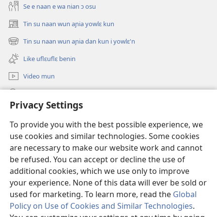
Se e naan e wa nian ɔ osu
Tin su naan wun aɲia yowlɛ kun
(opens
new
Tin su naan wun aɲia dan kun i yowlɛ'n
(opens
window)
new
Like uflɛuflɛ benin
window)
Video mun
Kunndɛ
Privacy Settings
Like manlɛ
(opens
To provide you with the best possible experience, we
new
use cookies and similar technologies. Some cookies
window)
ƐNTƐNƐTI SU FLUWA SIEWLƐ Watchtower™
are necessary to make our website work and cannot
(opens
new
be refused. You can accept or decline the use of
®
JW Hub
window)
additional cookies, which we use only to improve
(opens
new
your experience. None of this data will ever be sold or
window)
used for marketing. To learn more, read the
Global
Policy on Use of Cookies and Similar Technologies
.
Copyright
© 2026 Watch Tower Bible and Tract Society of Pennsylvania.