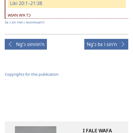
Liki 20:1–21:38
WIA’N W’A TƆ
Sa ɔ sin niɛn i wunmuan’n
Ng’ɔ sinnin’n
Ng’ɔ bɛ i sin’n
Copyrights for this publication
I FALƐ WAFA