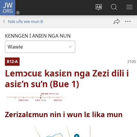
JW.ORG
Wlu
nun
Kaci
Kunndɛ
KL
(opens
aniɛn'n
JW.ORG
I
Ndɛ uflɛ wie mun B
new
su
SU
window)
like
ND
KƐNNGƐN I ANIƐN NGA NUN
M
B12-A
Lemɔcuɛ kasiɛn nga Zezi dili i
asiɛ’n su’n (Bue 1)
Zerizalɛmun nin i wun lɛ lika mun