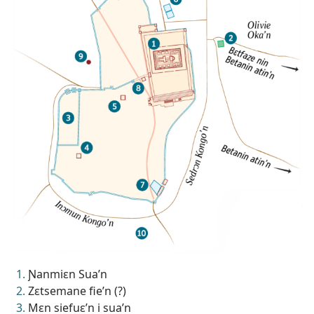
Ɲanmiɛn Sua’n
Zɛtsemane fie’n (?)
Mɛn siefuɛ’n i sua’n