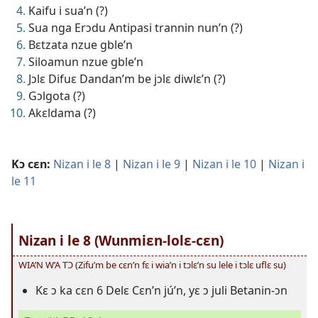
Kaifu i sua’n (?)
Sua nga Erɔdu Antipasi trannin nun’n (?)
Bɛtzata nzue gble’n
Siloamun nzue gble’n
Jɔlɛ Difuɛ Dandan’m be jɔlɛ diwlɛ’n (?)
Gɔlgota (?)
Akɛldama (?)
Kɔ cɛn:
Nizan i le 8
|
Nizan i le 9
|
Nizan i le 10
|
Nizan i
le 11
Nizan i le 8 (Wunmiɛn-lolɛ-cɛn)
WIA’N W’A TƆ (Zifu’m be cɛn’n fɛ i wia’n i tɔlɛ’n su lele i tɔlɛ uflɛ su)
Kɛ ɔ ka cɛn 6 Delɛ Cɛn’n jú’n, yɛ ɔ juli Betanin-ɔn