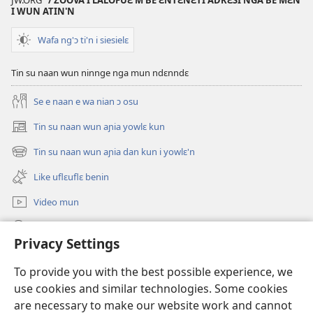
JW.ORG
/ ZOOVA I LALOFUƐ'M BE ƐNTƐNƐTI ADRƐSI NGA BE MƐN
I WUN ATIN'N
falɛ
i
wafa'n
su
Wafa ng'ɔ ti'n i siesielɛ
Klisifuɛ
ajalɛ
mun
mun
Tin su naan wun ninnge nga mun ndɛnndɛ
nin
be
Se e naan e wa nian ɔ osu
junman’n
Tin su naan wun aɲia yowlɛ kun
aɲia’n
(opens
new
i
Tin su naan wun aɲia dan kun i yowlɛ'n
(opens
window)
su
new
Like uflɛuflɛ benin
ajalɛ
window)
mun
Video mun
Kunndɛ
Privacy Settings
Like manlɛ
(opens
To provide you with the best possible experience, we
new
use cookies and similar technologies. Some cookies
window)
ƐNTƐNƐTI SU FLUWA SIEWLƐ Watchtower™
are necessary to make our website work and cannot
(opens