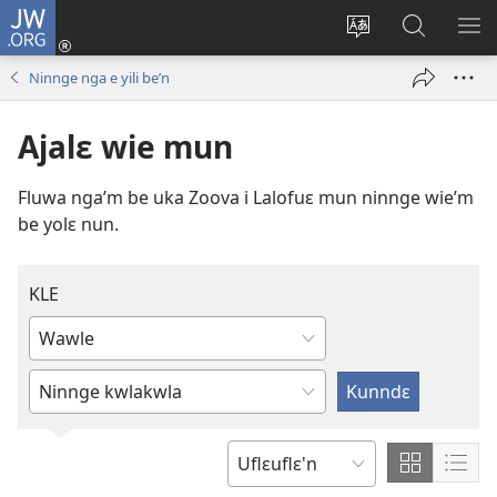
JW.ORG
Wlu
nun
Kaci
Kunndɛ
KL
(opens
aniɛn'n
JW.ORG
I
Ninnge nga e yili be’n
new
su
SU
window)
like
ND
Ajalɛ wie mun
M
Fluwa nga’m be uka Zoova i Lalofuɛ mun ninnge wie’m
be yolɛ nun.
KLE
Kle
aniɛn
Fa
kun
kun
annzɛ
klɛ
Show
Sho
BO
nga