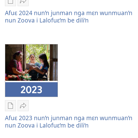
boli
nun’n
Nga
Fa
be
be
man
Afuɛ 2024 nun’n junman nga mɛn wunmuan’n
su
kanngan
sran
nun Zoova i Lalofuɛ’m be dili’n
fluwa
nun
Afuɛ
Su
mannzin
2024
Ɲanmiɛn
kanngan'm
nun’n
yakpa
be
junman
su’n
su'n
nga
nun’n
i
mɛn
falɛ
wunmuan’n
wafa'n
nun
Afuɛ
Zoova
2024
i
nun’n
Lalofuɛ’m
junman
be
Nga
Fa
nga
dili’n
be
man
Afuɛ 2023 nun’n junman nga mɛn wunmuan’n
mɛn
kanngan
sran
nun Zoova i Lalofuɛ’m be dili’n
wunmuan’n
nun
Afuɛ
nun