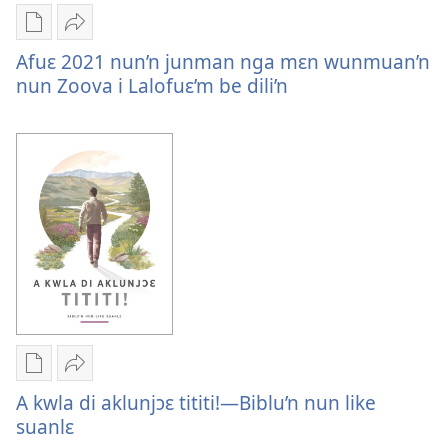
nun’n
Lalofuɛ’m
junman
be
Nga
Fa
nga
dili’n
be
man
Afuɛ 2021 nun’n junman nga mɛn wunmuan’n
mɛn
kanngan
sran
nun Zoova i Lalofuɛ’m be dili’n
wunmuan’n
nun
Afuɛ
nun
mannzin
2021
Zoova
kanngan'm
nun’n
i
be
junman
Lalofuɛ’m
su'n
nga
be
i
mɛn
dili’n
falɛ
wunmuan’n
wafa'n
nun
Afuɛ
Zoova
2021
i
nun’n
Lalofuɛ’m
junman
be
Nga
Fa
nga
dili’n
be
man
A kwla di aklunjɔɛ tititi!—Biblu’n nun like
mɛn
kanngan
sran
suanlɛ
wunmuan’n
nun
A