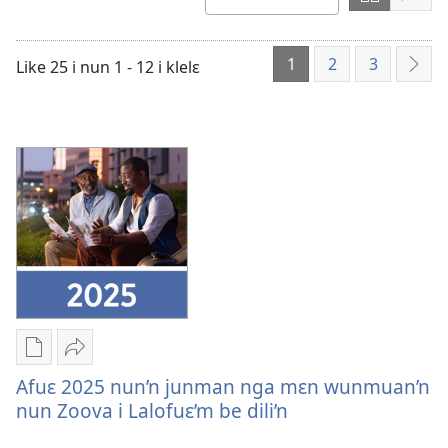
Show
Sho
BO
nga
content
cont
I
a
in
in
BO
1
2
3
Like 25 i nun 1 - 12 i klelɛ
kunndɛ'n
Ng’ɔ
Grid
List
NGA
bɛ
Format
Form
SU
i
sin’
Nga
Fa
be
man
Afuɛ 2025 nun’n junman nga mɛn wunmuan’n
kanngan
sran
nun Zoova i Lalofuɛ’m be dili’n
nun
Afuɛ