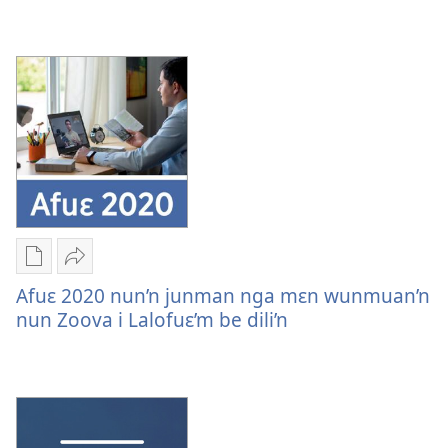
nun
mannzin
kwla
Zoova
kanngan'm
di
i
be
aklunjɔɛ
Lalofuɛ’m
su'n
tititi!
be
i
—
dili’n
falɛ
Biblu’n
wafa'n
nun
A
like
kwla
suanlɛ
di
aklunjɔɛ
Nga
Fa
tititi!
be
man
Afuɛ 2020 nun’n junman nga mɛn wunmuan’n
—
kanngan
sran
nun Zoova i Lalofuɛ’m be dili’n
Biblu’n
nun
Afuɛ
nun
mannzin
2020
like
kanngan'm
nun’n
suanlɛ
be
junman
su'n
nga