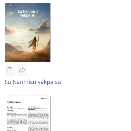
mannzin
2025
kanngan'm
nun’n
be
junman
su'n
nga
i
mɛn
falɛ
wunmuan’n
wafa'n
nun
Afuɛ
Zoova
2025
i
nun’n
Lalofuɛ’m
junman
be
Nga
Fa
nga
dili’n
be
man
Su Ɲanmiɛn yakpa su
mɛn
kanngan
sran
wunmuan’n
nun
Su
nun
mannzin
Ɲanmiɛn
Zoova
kanngan'm
yakpa
i
be
su
Lalofuɛ’m
su'n
be
i