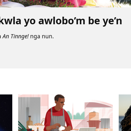
kwla yo awlobo’m be ye’n
a
An Tinnge!
nga nun.