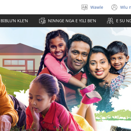
Wawle
Wlu 
Kle
(op
aniɛn'n
ne
 BIBLU’N KLE’N
NINNGE NGA E YILI BE’N
E SU N
win