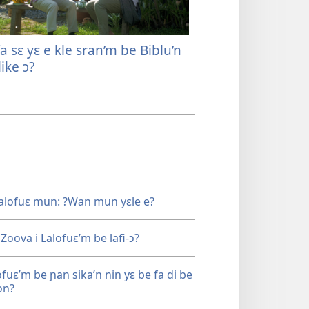
 sɛ yɛ e kle sran’m be Biblu’n
?Ngue yɛ be yo i
ike ɔ?
Sua’n nun lɔ ɔ?
Lalofuɛ mun: ?Wan mun yɛle e?
Zoova i Lalofuɛ’m be lafi-ɔ?
ofuɛ’m be ɲan sika’n nin yɛ be fa di be
ɔn?