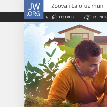
JW.ORG
Zoova i Lalofuɛ mun
I BO BOLƐ
LIKE NGA