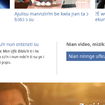
Ajulisu mannzin’m be kwla ɲan ta ɔ
?É w
bɔbɔ ɔ su
eku
’n nun ɛntɛnɛti su
Nian video, miziki
yɛ
Mɛn Uflɛ Biblu’n
ti i liɛ
Nian ninnge uflɛ
sɔ’n i nun ndɛ’n ti su yɛ i
i pɔpɔ.