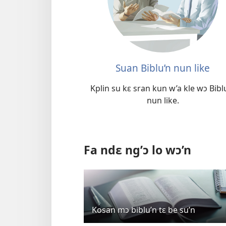
Suan Biblu’n nun like
Kplin su kɛ sran kun w’a kle wɔ Bibl
nun like.
Fa ndɛ ng’ɔ lo wɔ’n
Kosan mɔ biblu’n tɛ be su’n