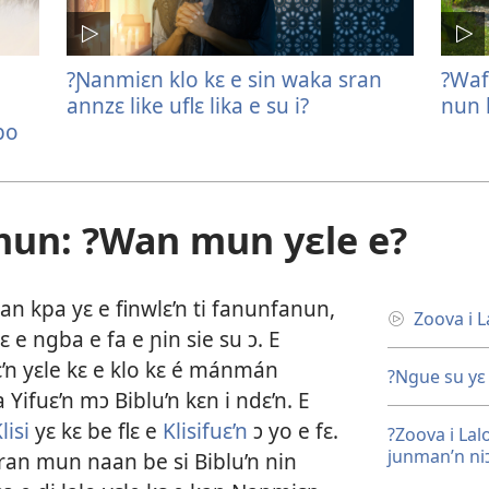
?Ɲanmiɛn klo kɛ e sin waka sran
?Wafa
annzɛ like uflɛ lika e su i?
nun l
bo
 mun: ?Wan mun yɛle e?
 kpa yɛ e finwlɛ’n ti fanunfanun,
Zoova i 
 ngba e fa e ɲin sie su ɔ. E
’n yɛle kɛ e klo kɛ é mánmán
?Ngue su yɛ 
a Yifuɛ’n mɔ Biblu’n kɛn i ndɛ’n. E
lisi
yɛ kɛ be flɛ e
Klisifuɛ’n
ɔ yo e fɛ.
?Zoova i Lal
junman’n ni
 sran mun naan be si Biblu’n nin