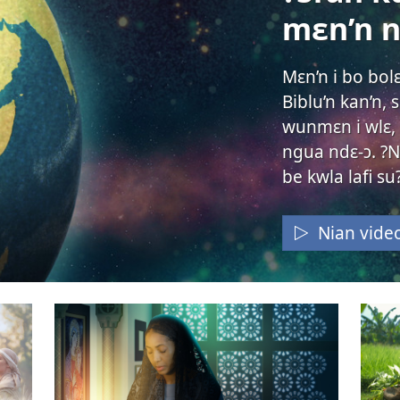
mɛn’n n
Mɛn’n i bo bolɛ
Biblu’n kan’n,
wunmɛn i wlɛ, 
ngua ndɛ-ɔ. ?N
be kwla lafi su
Nian vide