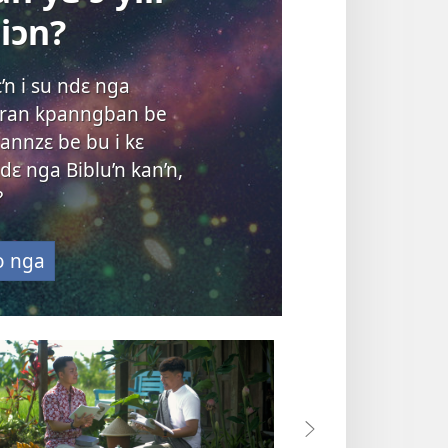
iɔn?
’n i su ndɛ nga
 sran kpanngban be
annzɛ be bu i kɛ
dɛ nga Biblu’n kan’n,
?
o nga