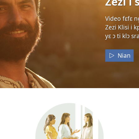
Zezi i 
Video fɛfɛ 
Zezi Klisi i
yɛ ɔ ti klɔ 
Nian