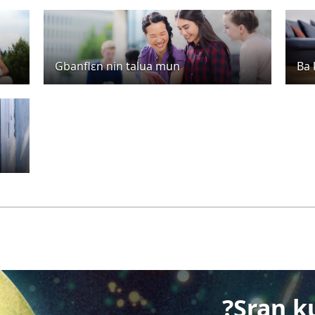
Gbanflɛn nin talua mun
Ba
?Sran ku