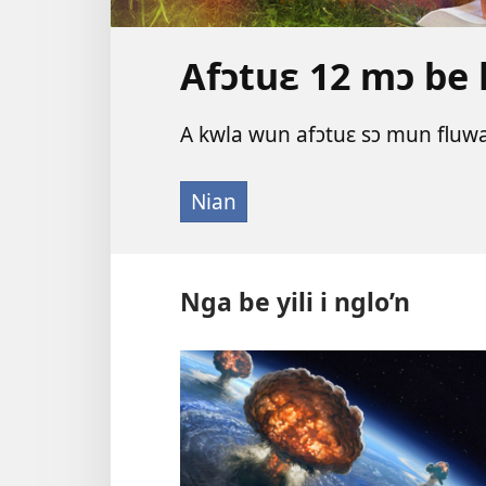
Afɔtuɛ 12 mɔ be 
A kwla wun afɔtuɛ sɔ mun fluw
Nian
Nga be yili i nglo’n