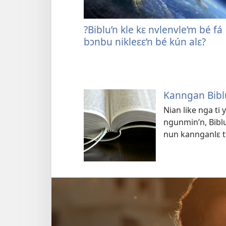
?Biblu’n kle kɛ nvlenvle’m bé fá
bɔnbu nikleɛɛ’n bé kún alɛ?
Kanngan Biblu
Nian like nga ti 
ngunmin’n, Biblu 
nun kannganlɛ t