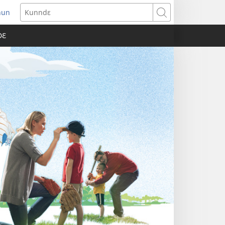
nun
ens
Kunndɛ
w
DƐ
dow)