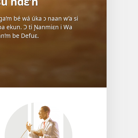
su ndɛ’n
nga’m bé wá úka ɔ naan w’a si
 kpa ekun. Ɔ ti Ɲanmiɛn i Wa
sran’m be Defuɛ.