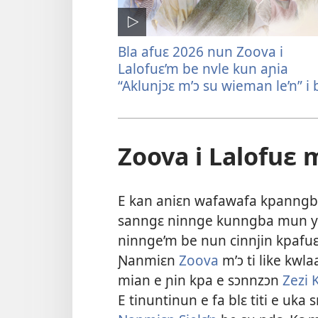
Bla afuɛ 2026 nun Zoova i
Lalofuɛ’m be nvle kun aɲia
“Aklunjɔɛ m’ɔ su wieman le’n” i 
Zoova i Lalofuɛ
E kan aniɛn wafawafa kpanngban
sanngɛ ninnge kunngba mun yɛ e
ninnge’m be nun cinnjin kpafuɛ
Ɲanmiɛn
Zoova
m’ɔ ti like kwla
mian e ɲin kpa e sɔnnzɔn
Zezi K
E tinuntinun e fa blɛ titi e uka