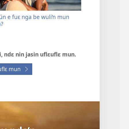
ún e fuɛ nga be wuli’n mun
n?
, ndɛ nin jasin uflɛuflɛ mun.
uflɛ mun