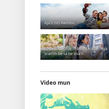
Aja’n nin Awlobo
Zoova i Lalofuɛ’m be su kosan nga
sran’m be ta be usa’n
Video mun