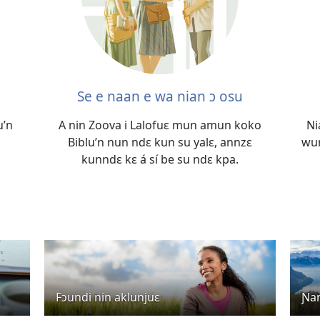
Se e naan e wa nian ɔ osu
u’n
A nin Zoova i Lalofuɛ mun amun koko
Ni
Biblu’n nun ndɛ kun su yalɛ, annzɛ
wun
kunndɛ kɛ á sí be su ndɛ kpa.
Fɔundi nin aklunjuɛ
Ɲan