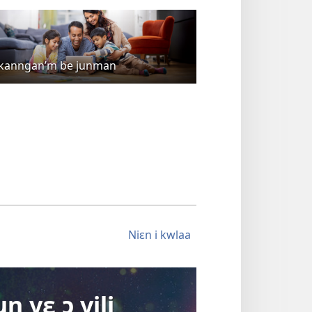
 kanngan’m be junman
Niɛn i kwlaa
n yɛ ɔ yili