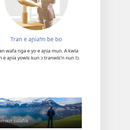
Tran e aɲia’m be bo
an wafa nga e yo e aɲia mun. A kwla
 e aɲia yowlɛ kun ɔ tranwlɛ’n nun lɔ.
miɛn sulafilɛ