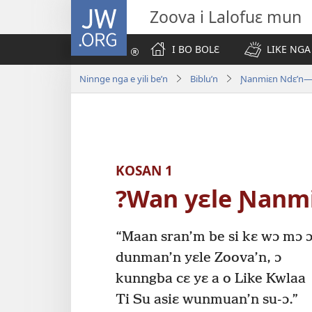
JW.ORG
Zoova i Lalofuɛ mun
I BO BOLƐ
LIKE NGA
Ninnge nga e yili be’n
Biblu’n
Ɲanmiɛn Ndɛ’n—M
KOSAN 1
?Wan yɛle Ɲanm
“Maan sran’m be si kɛ wɔ mɔ 
dunman’n yɛle Zoova’n, ɔ
kunngba cɛ yɛ a o Like Kwlaa
Ti Su asiɛ wunmuan’n su-ɔ.”