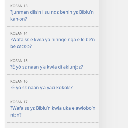
KOSAN 13
?Junman dilɛ’n i su ndɛ benin yɛ Biblu’n
kan-ɔn?
KOSAN 14
?Wafa sɛ e kwla yo ninnge nga e le be’n
be cɛcɛ-ɔ?
KOSAN 15
?É yó sɛ naan y’a kwla di aklunjɔɛ?
KOSAN 16
?É yó sɛ naan y’a yaci kokolɛ?
KOSAN 17
?Wafa sɛ yɛ Biblu’n kwla uka e awlobo’n
niɔn?