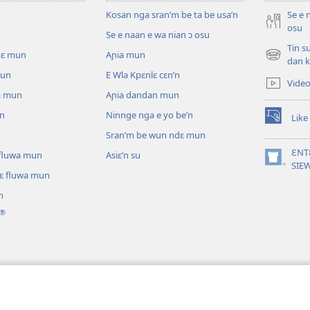
Kosan nga sran’m be ta be usa’n
Se e 
osu
Se e naan e wa nian ɔ osu
Tin s
pɛ mun
Aɲia mun
(opens
dan k
new
mun
E Wla Kpɛnlɛ cɛn’n
Vide
window)
a mun
Aɲia dandan mun
un
Ninnge nga e yo be’n
Like
(opens
Sran’m be wun ndɛ mun
new
window)
ƐNT
ɛ fluwa mun
Asiɛ’n su
(opens
SIE
lɛ fluwa mun
new
window)
n
®
ɔ nga be tie’n
annganlɛ m’ɔ ti kɛ