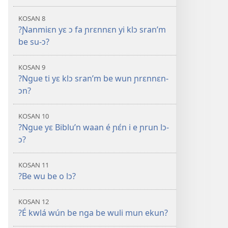
KOSAN 8
?Ɲanmiɛn yɛ ɔ fa ɲrɛnnɛn yi klɔ sran’m
be su-ɔ?
KOSAN 9
?Ngue ti yɛ klɔ sran’m be wun ɲrɛnnɛn-
ɔn?
KOSAN 10
?Ngue yɛ Biblu’n waan é ɲɛ́n i e ɲrun lɔ-
ɔ?
KOSAN 11
?Be wu be o lɔ?
KOSAN 12
?É kwlá wún be nga be wuli mun ekun?