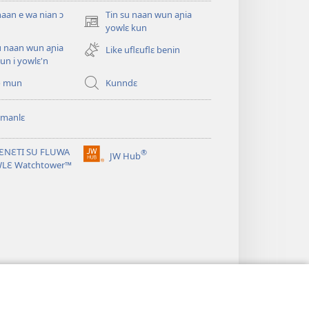
naan e wa nian ɔ
Tin su naan wun aɲia
(opens
yowlɛ kun
new
u naan wun aɲia
Like uflɛuflɛ benin
window)
un i yowlɛ'n
o mun
Kunndɛ
 manlɛ
ƐNƐTI SU FLUWA
®
JW Hub
(opens
WLƐ Watchtower™
new
window)