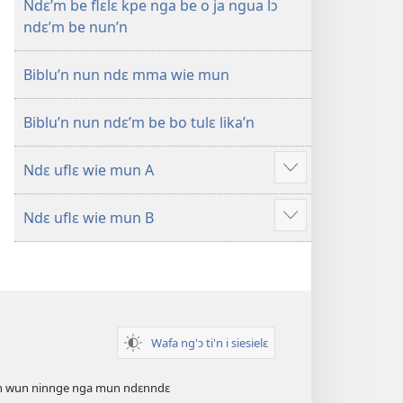
Ndɛ’m be flɛlɛ kpe nga be o ja ngua lɔ
ndɛ’m be nun’n
Biblu’n nun ndɛ mma wie mun
Biblu’n nun ndɛ’m be bo tulɛ lika’n
Ndɛ uflɛ wie mun A
Show
more
Ndɛ uflɛ wie mun B
Show
more
Wafa ng'ɔ ti'n i siesielɛ
an wun ninnge nga mun ndɛnndɛ