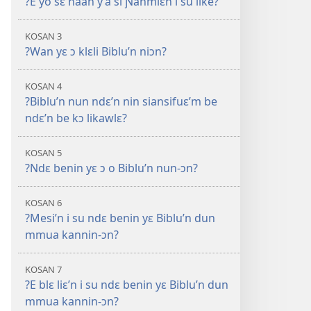
?É yó sɛ naan y’a si Ɲanmiɛn i su like?
—
Mɛn
KOSAN 3
Uflɛ
?Wan yɛ ɔ klɛli Biblu’n niɔn?
Biblu’n
KOSAN 4
?Biblu’n nun ndɛ’n nin siansifuɛ’m be
ndɛ’n be kɔ likawlɛ?
KOSAN 5
?Ndɛ benin yɛ ɔ o Biblu’n nun-ɔn?
KOSAN 6
?Mesi’n i su ndɛ benin yɛ Biblu’n dun
mmua kannin-ɔn?
KOSAN 7
?E blɛ liɛ’n i su ndɛ benin yɛ Biblu’n dun
mmua kannin-ɔn?