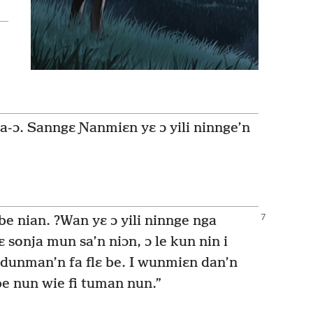
aa-ɔ. Sanngɛ Ɲanmiɛn yɛ ɔ yili ninnge’n
 nian. ?Wan yɛ ɔ yili ninnge nga
 sonja mun sa’n niɔn, ɔ le kun nin i
e dunman’n fa flɛ be. I wunmiɛn dan’n
 be nun wie fi tuman nun.”