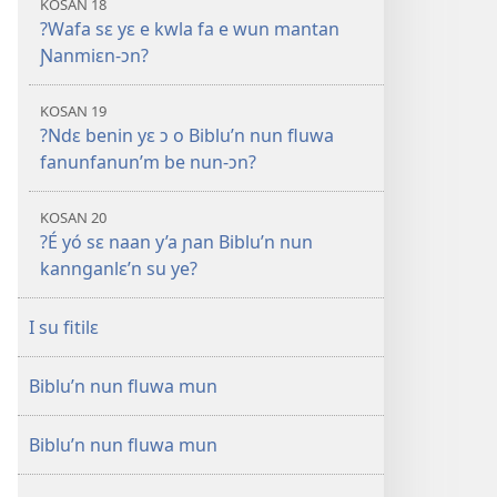
KOSAN 18
?Wafa sɛ yɛ e kwla fa e wun mantan
Ɲanmiɛn-ɔn?
KOSAN 19
?Ndɛ benin yɛ ɔ o Biblu’n nun fluwa
fanunfanun’m be nun-ɔn?
KOSAN 20
?É yó sɛ naan y’a ɲan Biblu’n nun
kannganlɛ’n su ye?
I su fitilɛ
Biblu’n nun fluwa mun
Biblu’n nun fluwa mun