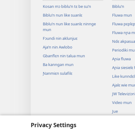
Kosan mɔ biblu’n tɛ be su’n
Biblu’n
Biblu’n nun like suanlɛ
Fluwa mun
Biblu’n nun like suanlɛ ninnge
Fluwa pɛplɛ
mun
Fluwa nɲa 
Fɔundi nin aklunjuɛ
Ndɛ akpasu
Aja’n nin Awlobo
Periodiki m
Gbanflɛn nin talua mun
Aɲia fluwa
Ba kanngan mun
Aɲia siesiel
Ɲanmiɛn sulafilɛ
Like kunndɛ
Ajalɛ wie mu
JW Televiziɔn
Video mun
Jue
Biblu’n su an
Privacy Settings
Biblu’n nun k
anɔ yilɛ sa’n