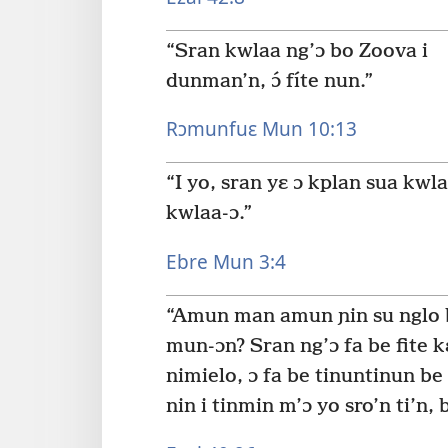
“Sran kwlaa ng’ɔ bo Zoova i
dunman’n, ɔ́ fíte nun.”
Rɔmunfuɛ Mun 10:13
“I yo, sran yɛ ɔ kplan sua kwl
kwlaa-ɔ.”
Ebre Mun 3:4
“Amun man amun ɲin su nglo be
mun-ɔn? Sran ng’ɔ fa be fite kɛ
nimielo, ɔ fa be tinuntinun b
nin i tinmin m’ɔ yo sro’n ti’n,