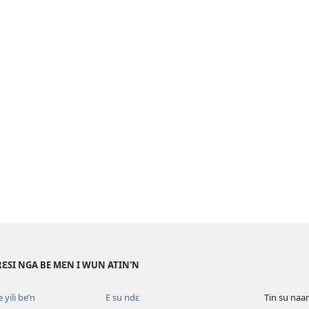
RƐSI NGA BE MƐN I WUN ATIN'N
yili be’n
E su ndɛ
Tin su na