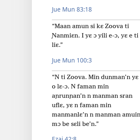
Jue Mun 83:18
“Maan amun si kɛ Zoova ti
Ɲanmiɛn. I yɛ ɔ yili e-ɔ, yɛ e ti 
liɛ.”
Jue Mun 100:3
“N ti Zoova. Min dunman’n yɛ
o lɛ-ɔ. N faman min
aɲrunɲan’n n manman sran
uflɛ, yɛ n faman min
manmanlɛ’n n manman amui
mɔ be sɛli be’n.”
Ezai 42:8