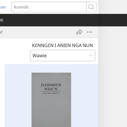
nun
ens
Kunndɛ
w
DƐ
dow)
n?
KƐNNGƐN I ANIƐN NGA NUN