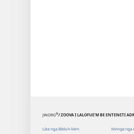
®
JW.ORG
/ ZOOVA I LALOFUƐ'M BE ƐNTƐNƐTI AD
Like nga Biblu’n kle’n
Ninnge nga e 