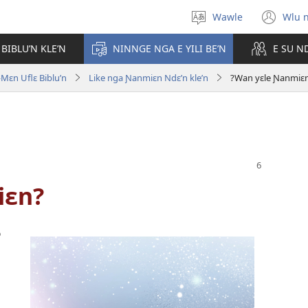
Wawle
Wlu 
Kle
(op
aniɛn'n
ne
 BIBLU’N KLE’N
NINNGE NGA E YILI BE’N
E SU N
win
ɛn Uflɛ Biblu’n
Like nga Ɲanmiɛn Ndɛ’n kle’n
?Wan yɛle Ɲanmiɛ
iɛn?
ɔ