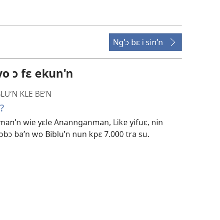
Ng’ɔ bɛ i sin’n
o ɔ fɛ ekun'n
LU’N KLE BE’N
?
an’n wie yɛle Anannganman, Like yifuɛ, nin
bɔ ba’n wo Biblu’n nun kpɛ 7.000 tra su.