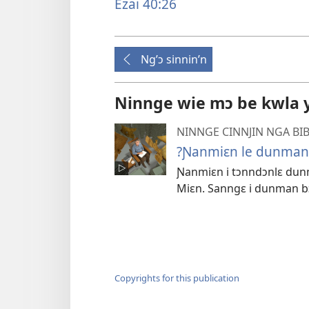
Ezai 40:26
Ng’ɔ sinnin’n
Ninnge wie mɔ be kwla y
NINNGE CINNJIN NGA BIB
?Ɲanmiɛn le dunman
Ɲanmiɛn i tɔnndɔnlɛ dunm
Miɛn. Sanngɛ i dunman bɔ
Copyrights for this publication