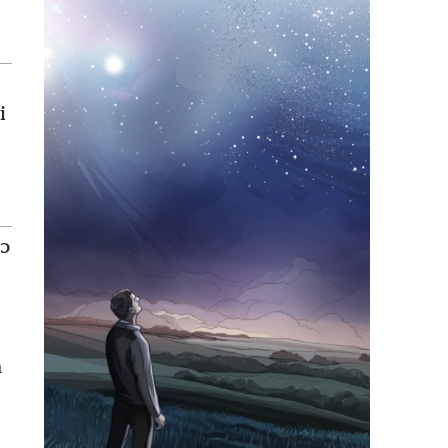
i
 ɔ
n