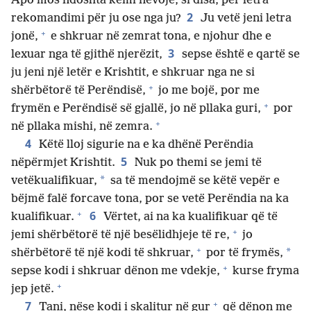
Apo mos ndoshta kemi nevojë, si disa, për letra
2
rekomandimi për ju ose nga ju?
Ju vetë jeni letra
+
jonë,
e shkruar në zemrat tona, e njohur dhe e
3
lexuar nga të gjithë njerëzit,
sepse është e qartë se
ju jeni një letër e Krishtit, e shkruar nga ne si
+
shërbëtorë të Perëndisë,
jo me bojë, por me
+
frymën e Perëndisë së gjallë, jo në pllaka guri,
por
+
në pllaka mishi, në zemra.
4
Këtë lloj sigurie na e ka dhënë Perëndia
5
nëpërmjet Krishtit.
Nuk po themi se jemi të
*
vetëkualifikuar,
sa të mendojmë se këtë vepër e
bëjmë falë forcave tona, por se vetë Perëndia na ka
+
6
kualifikuar.
Vërtet, ai na ka kualifikuar që të
+
jemi shërbëtorë të një besëlidhjeje të re,
jo
+
*
shërbëtorë të një kodi të shkruar,
por të frymës,
+
sepse kodi i shkruar dënon me vdekje,
kurse fryma
+
jep jetë.
+
7
Tani, nëse kodi i skalitur në gur
që dënon me