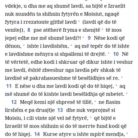
vdekje, u dha me aq shumë lavdi, sa bijtë e Izraelit
nuk mundën ta shihnin fytyrën e Moisiut, ngaqë
+
fytyra i rrezatonte gjithë lavdi
(lavdi që do të
+
8
venitej),
pse atëherë fryma e shenjtë
të mos
+
9
jepej edhe me më shumë lavdi?!
Nëse kodi që
+
+
dënon,
ishte i lavdishëm,
aq më tepër do të ishte
+
10
e lavdishme mënyra si shpallemi të drejtë.
Në
të vërtetë, edhe kodi i shkruar që dikur ishte i veshur
me lavdi, është zhveshur nga lavdia për shkak të
+
lavdisë së pakrahasueshme të besëlidhjes së re.
+
11
E nëse u dha me lavdi kodi që do të hiqej,
aq
+
më shumë do të kishte lavdi besëlidhja që mbetet.
+
12
Meqë kemi një shpresë të tillë,
ne flasim
13
lirshëm e pa druajtje
dhe nuk veprojmë si
+
Moisiu, i cili vinte një vel në fytyrë,
që bijtë e
Izraelit të mos shihnin si do të merrte fund kodi që
+
14
do të hiqej.
Kurse atyre u ishte mpirë mendja,