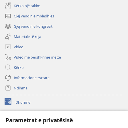
Kërko një takim
Gjej vendin e mbledhjes
(hap
dritare
Gjej vendin e kongresit
(hap
të
dritare
re)
Materiale të reja
të
re)
Video
Video me përshkrime me zë
Kërko
Informacione zyrtare
Ndihma
Dhurime
(hap
dritare
të
BIBLIOTEKA ONLINE Watchtower
Parametrat e privatësisë
(hap
re)
dritare