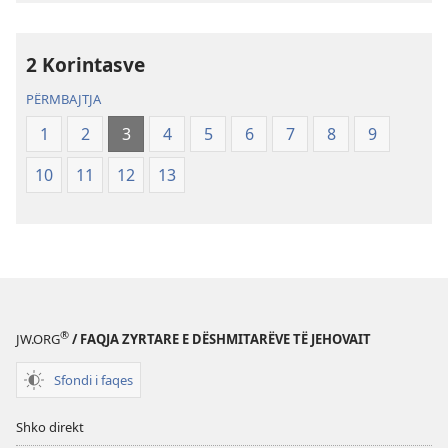
Shenjta
—
2 Korintasve
Përkthimi
Bota
PËRMBAJTJA
e
1
2
3
4
5
6
7
8
9
Re
(Botimi
10
11
12
13
i
rishikuar
2019)
®
JW.ORG
/ FAQJA ZYRTARE E DËSHMITARËVE TË JEHOVAIT
Sfondi i faqes
Shko direkt