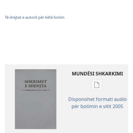
Të drejtat e autorit për këtë botim
MUNDËSI SHKARKIMI
Mundësitë
e
Disponohet formati audio
shkarkimit
për botimin e vitit 2005
për
botimet
Shkrimet
e