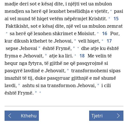
madje deri sot e kësaj dite, i njëjti vel ua mbulon
+
mendjen sa herë që lexohet besëlidhja e vjetër,
pasi
+
15
ai vel mund të hiqet vetëm nëpërmjet Krishtit.
Faktikisht, sot e kësaj dite, një vel ua mbulon zemrat
+
+
16
sa herë që lexohen shkrimet e Moisiut.
Por,
+
17
*
kur dikush kthehet te Jehovai,
veli hiqet,
+
*
*
sepse Jehovai
është Frymë,
dhe atje ku është
+
18
*
fryma e Jehovait,
atje ka liri.
Me velin të
hequr nga fytyra, të gjithë ne që pasqyrojmë si
*
pasqyrë lavdinë e Jehovait,
transformohemi sipas
imazhit të tij, duke pasqyruar gjithnjë e më shumë
*
*
lavdi,
ashtu si na transformon Jehovai,
i cili
+
*
është Frymë.
Kthehu
Tjetri