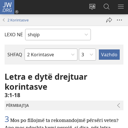
JW.ORG
Hyr
me
Ndrysho
Kërko
SH
identifikim
gjuhën
në
ME
2 Korintasve
(hap
e
JW.ORG
dritare
sitit
LEXO NË
të
re)
Kapitullit
SHFAQ
Librit
të
Biblës
Letra e dytë drejtuar
korintasve
3:1-18
PËRMBAJTJA
3
Mos po fillojmë ta rekomandojmë përsëri veten?