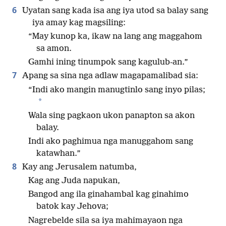
6
Uyatan sang kada isa ang iya utod sa balay sang
iya amay kag magsiling:
“May kunop ka, ikaw na lang ang maggahom
sa amon.
Gamhi ining tinumpok sang kagulub-an.”
7
Apang sa sina nga adlaw magapamalibad sia:
“Indi ako mangin manugtinlo sang inyo pilas;
*
Wala sing pagkaon ukon panapton sa akon
balay.
Indi ako paghimua nga manuggahom sang
katawhan.”
8
Kay ang Jerusalem natumba,
Kag ang Juda napukan,
Bangod ang ila ginahambal kag ginahimo
batok kay Jehova;
Nagrebelde sila sa iya mahimayaon nga