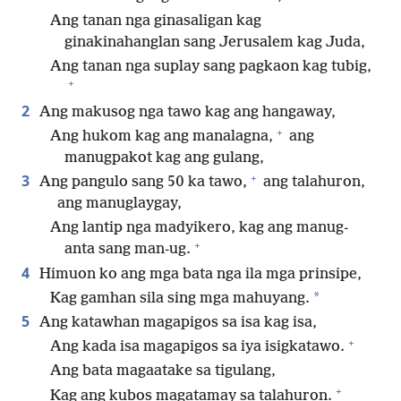
Ang tanan nga ginasaligan kag
ginakinahanglan sang Jerusalem kag Juda,
Ang tanan nga suplay sang pagkaon kag tubig,
+
2
Ang makusog nga tawo kag ang hangaway,
+
Ang hukom kag ang manalagna,
ang
manugpakot kag ang gulang,
+
3
Ang pangulo sang 50 ka tawo,
ang talahuron,
ang manuglaygay,
Ang lantip nga madyikero, kag ang manug-
+
anta sang man-ug.
4
Himuon ko ang mga bata nga ila mga prinsipe,
*
Kag gamhan sila sing mga mahuyang.
5
Ang katawhan magapigos sa isa kag isa,
+
Ang kada isa magapigos sa iya isigkatawo.
Ang bata magaatake sa tigulang,
+
Kag ang kubos magatamay sa talahuron.