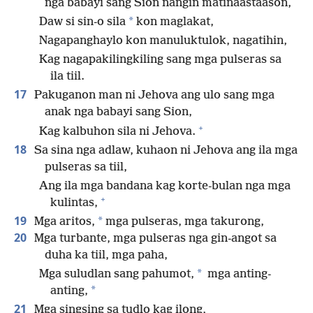
nga babayi sang Sion nangin matinaastaason,
*
Daw si sin-o sila
kon maglakat,
Nagapanghaylo kon manuluktulok, nagatihin,
Kag nagapakilingkiling sang mga pulseras sa
ila tiil.
17
Pakuganon man ni Jehova ang ulo sang mga
anak nga babayi sang Sion,
+
Kag kalbuhon sila ni Jehova.
18
Sa sina nga adlaw, kuhaon ni Jehova ang ila mga
pulseras sa tiil,
Ang ila mga bandana kag korte-bulan nga mga
+
kulintas,
19
*
Mga aritos,
mga pulseras, mga takurong,
20
Mga turbante, mga pulseras nga gin-angot sa
duha ka tiil, mga paha,
*
Mga suludlan sang pahumot,
mga anting-
*
anting,
21
Mga singsing sa tudlo kag ilong,