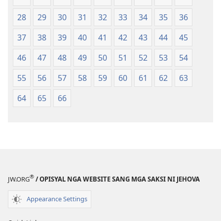
nga
Kasulatan
Kasulatan
(2014 nga
28
29
30
31
32
33
34
35
36
(2014 nga
Edisyon)
37
38
39
40
41
42
43
44
45
Edisyon)
46
47
48
49
50
51
52
53
54
55
56
57
58
59
60
61
62
63
64
65
66
®
JW.ORG
/ OPISYAL NGA WEBSITE SANG MGA SAKSI NI JEHOVA
Appearance Settings