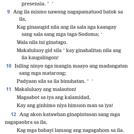
+
*
presensia.
9
Ang ila mismo nawong nagapamatuod batok sa
ila,
Kag ginasugid nila ang ila sala nga kaangay
+
sang sala sang mga taga-Sodoma;
Wala nila ini ginatago.
*
Makaluluoy gid sila
kay ginahalitan nila ang
ila kaugalingon!
10
Isiling ninyo nga mangin maayo ang madangatan
sang mga matarong;
+
*
Padyaan sila sa ila binuhatan.
11
Makaluluoy ang malauton!
Magaabot sa iya ang kalamidad,
Kay ang ginhimo niya himuon man sa iya!
12
Ang akon katawhan ginapintasan sang mga
nagapaobra sa ila,
Kag mga babayi lamang ang nagagahom sa ila.