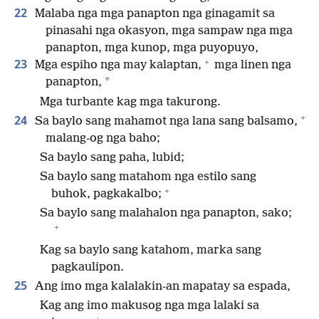
22
Malaba nga mga panapton nga ginagamit sa
pinasahi nga okasyon, mga sampaw nga mga
panapton, mga kunop, mga puyopuyo,
+
23
Mga espiho nga may kalaptan,
mga linen nga
*
panapton,
Mga turbante kag mga takurong.
+
24
Sa baylo sang mahamot nga lana sang balsamo,
malang-og nga baho;
Sa baylo sang paha, lubid;
Sa baylo sang matahom nga estilo sang
+
buhok, pagkakalbo;
Sa baylo sang malahalon nga panapton, sako;
+
Kag sa baylo sang katahom, marka sang
pagkaulipon.
25
Ang imo mga kalalakin-an mapatay sa espada,
Kag ang imo makusog nga mga lalaki sa
+