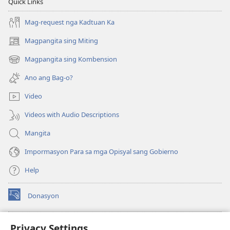
Quick Links
Mag-request nga Kadtuan Ka
Magpangita sing Miting
(opens
new
Magpangita sing Kombension
(opens
window)
new
Ano ang Bag-o?
window)
Video
Videos with Audio Descriptions
Mangita
Impormasyon Para sa mga Opisyal sang Gobierno
Help
Donasyon
(opens
new
window)
Watchtower ONLINE LIBRARY™
Privacy Settings
(opens