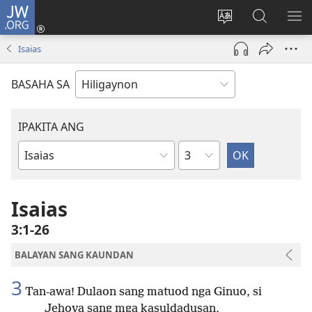
JW.ORG
Mag-
log
Islan
Mangita
IPA
In
ang
sa
AN
Isaias
(opens
lenguahe
JW.ORG
ME
new
sang
BASAHA SA
window)
site
IPAKITA ANG
Kapitulo
Libro
sang
Biblia
Isaias
3:1-26
BALAYAN SANG KAUNDAN
3
Tan-awa! Dulaon sang matuod nga Ginuo, si
Jehova sang mga kasuldadusan,