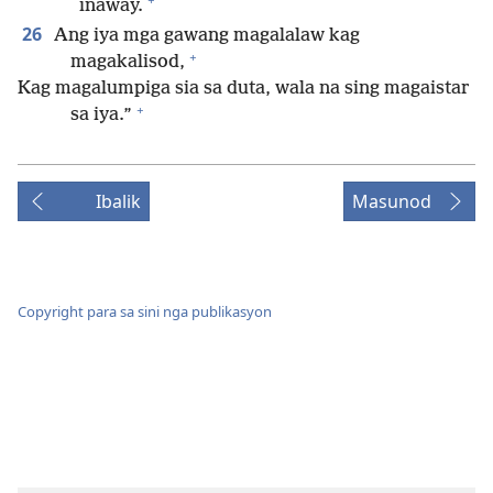
inaway.
26
Ang iya mga gawang magalalaw kag
+
magakalisod,
Kag magalumpiga sia sa duta, wala na sing magaistar
+
sa iya.”
Ibalik
Masunod
Copyright para sa sini nga publikasyon