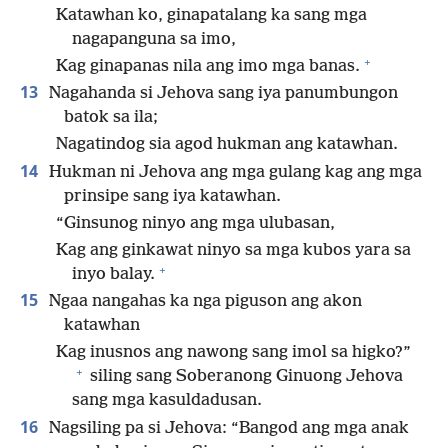
Katawhan ko, ginapatalang ka sang mga
nagapanguna sa imo,
+
Kag ginapanas nila ang imo mga banas.
13
Nagahanda si Jehova sang iya panumbungon
batok sa ila;
Nagatindog sia agod hukman ang katawhan.
14
Hukman ni Jehova ang mga gulang kag ang mga
prinsipe sang iya katawhan.
“Ginsunog ninyo ang mga ulubasan,
Kag ang ginkawat ninyo sa mga kubos yara sa
+
inyo balay.
15
Ngaa nangahas ka nga piguson ang akon
katawhan
Kag inusnos ang nawong sang imol sa higko?”
+
siling sang Soberanong Ginuong Jehova
sang mga kasuldadusan.
16
Nagsiling pa si Jehova: “Bangod ang mga anak