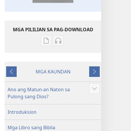
MGA PILILIAN SA PAG-DOWNLOAD
Mga
Mga
opsyon
opsyon
sa
sa
pag-
pag-
MGA KAUNDAN
download
download
Ibalik
Masunod
sang
sang
mga
audio
Ano ang Matun-an Naton sa
Ipakita
publikasyon
Bag-
Pulong sang Dios?
ang
Bag-
ong
iban
ong
Kalibutan
Introduksion
pa
Kalibutan
nga
nga
Badbad
Mga Libro sang Biblia
Badbad
sang