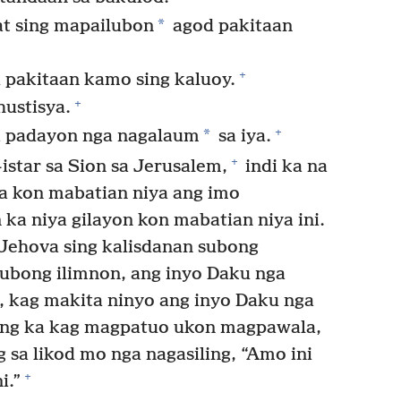
*
t sing mapailubon
agod pakitaan
+
 pakitaan kamo sing kaluoy.
+
hustisya.
+
*
a padayon nga nagalaum
sa iya.
+
star sa Sion sa Jerusalem,
indi ka na
a kon mabatian niya ang imo
 ka niya gilayon kon mabatian niya ini.
Jehova sing kalisdanan subong
ubong ilimnon, ang inyo Daku nga
, kag makita ninyo ang inyo Daku nga
ng ka kag magpatuo ukon magpawala,
g sa likod mo nga nagasiling, “Amo ini
+
i.”