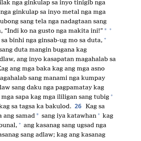
lak nga ginkulap sa inyo tinigib nga
nga ginkulap sa inyo metal nga mga
subong sang tela nga nadagtaan sang
+
*
 “Indi ko na gusto nga makita ini!”
+
a binhi nga ginsab-ug mo sa duta,
 sang duta mangin bugana kag
adlaw, ang inyo kasapatan magahalab sa
ag ang mga baka kag ang mga asno
magahalab sang manami nga kumpay
law sang daku nga pagpamatay kag
+
mga sapa kag mga ililigan sang tubig
26
kag sa tagsa ka bakulod.
Kag sa
+
*
a ang samad
sang iya katawhan
kag
+
bunal,
ang kasanag sang ugsad nga
asanag sang adlaw; kag ang kasanag