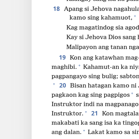
18
Apang si Jehova nagahula
+
kamo sing kahamuot,
Kag magatindog sia agod
Kay si Jehova Dios sang 
Malipayon ang tanan ng
19
Kon ang katawhan mag-i
+
maghibi.
Kahamut-an ka niy
pagpangayo sing bulig; sabton
20
+
Bisan hatagan kamo ni 
+
pagkaon kag sing pagpigos
s
Instruktor indi na magpanago
21
+
Instruktor.
Kon magtala
makabati ka sang isa ka tingo
+
ang dalan.
Lakat kamo sa sin