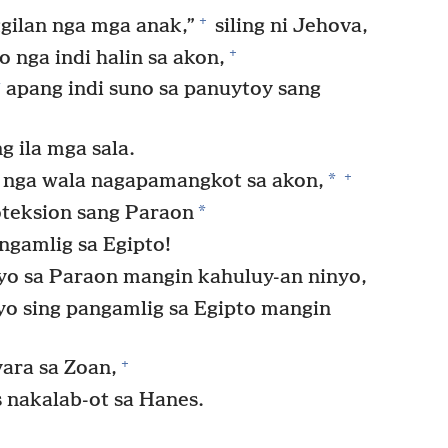
+
gilan nga mga anak,”
siling ni Jehova,
+
 nga indi halin sa akon,
*
apang indi suno sa panuytoy sang
 ila mga sala.
+
*
nga wala nagapamangkot sa akon,
*
oteksion sang Paraon
gamlig sa Egipto!
o sa Paraon mangin kahuluy-an ninyo,
o sing pangamlig sa Egipto mangin
+
ara sa Zoan,
 nakalab-ot sa Hanes.