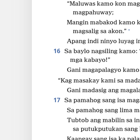
“Maluwas kamo kon magb
magpahuway;
Mangin mabakod kamo k
+
magsalig sa akon.”
Apang indi ninyo luyag in
16
Sa baylo nagsiling kamo: 
mga kabayo!”
Gani magapalagyo kamo
“Kag masakay kami sa mada
Gani madasig ang magala
17
Sa pamahog sang isa maga
Sa pamahog sang lima 
Tubtob ang mabilin sa i
sa putukputukan sang 
Kaangay sang isa ka pal