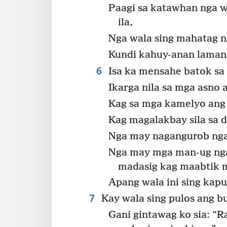
Paagi sa katawhan nga w
ila,
Nga wala sing mahatag ng
Kundi kahuy-anan laman
6
Isa ka mensahe batok sa
Ikarga nila sa mga asno
Kag sa mga kamelyo ang 
Kag magalakbay sila sa 
Nga may nagangurob nga
Nga may mga man-ug nga
madasig kag maabtik
Apang wala ini sing kap
7
Kay wala sing pulos ang b
Gani gintawag ko sia: “R