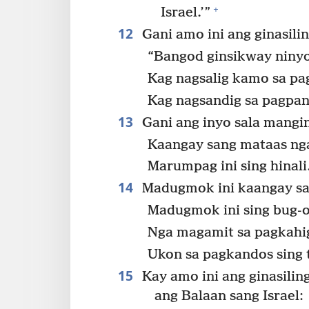
+
Israel.’”
12
Gani amo ini ang ginasilin
“Bangod ginsikway ninyo
Kag nagsalig kamo sa p
Kag nagsandig sa pagpa
13
Gani ang inyo sala mangin
Kaangay sang mataas nga
Marumpag ini sing hinali
14
Madugmok ini kaangay sa
Madugmok ini sing bug-os
Nga magamit sa pagkahig
Ukon sa pagkandos sing 
15
Kay amo ini ang ginasili
ang Balaan sang Israel: