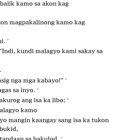
alik kamo sa akon kag
on magpakalinong kamo kag
+
i.
“Indi, kundi malagyo kami sakay sa
.
+
sig nga mga kabayo!”
+
gas sa inyo.
+
kurog ang isa ka libo;
malagyo kamo
nyo mangin kaangay sang isa ka tukon
bukid,
+
atandaan sa bakulod.