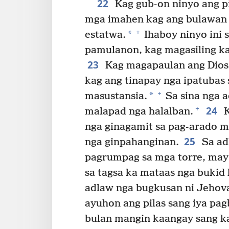
22
Kag gub-on ninyo ang pi
mga imahen kag ang bulawan 
+
*
estatwa.
Ihaboy ninyo ini 
pamulanon, kag magasiling ka,
23
Kag magapaulan ang Dios s
kag ang tinapay nga ipatubas
+
*
masustansia.
Sa sina nga 
24
+
malapad nga halalban.
K
nga ginagamit sa pag-arado 
25
nga ginpahanginan.
Sa ad
pagrumpag sa mga torre, may 
sa tagsa ka mataas nga bukid 
adlaw nga bugkusan ni Jehov
ayuhon ang pilas sang iya pag
bulan mangin kaangay sang k