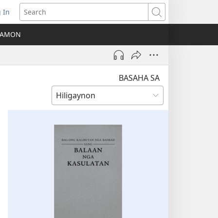
 In
ns
Search
A AMON
ow)
BASAHA SA