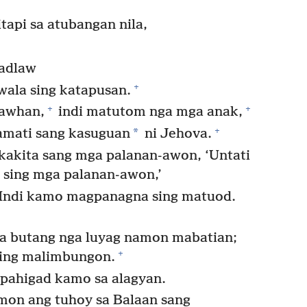
itapi sa atubangan nila,
 adlaw
+
wala sing katapusan.
+
+
tawhan,
indi matutom nga mga anak,
+
*
amati sang kasuguan
ni Jehova.
kakita sang mga palanan-awon, ‘Untati
 sing mga palanan-awon,’
‘Indi kamo magpanagna sing matuod.
a butang nga luyag namon mabatian;
+
ing malimbungon.
pahigad kamo sa alagyan.
amon ang tuhoy sa Balaan sang