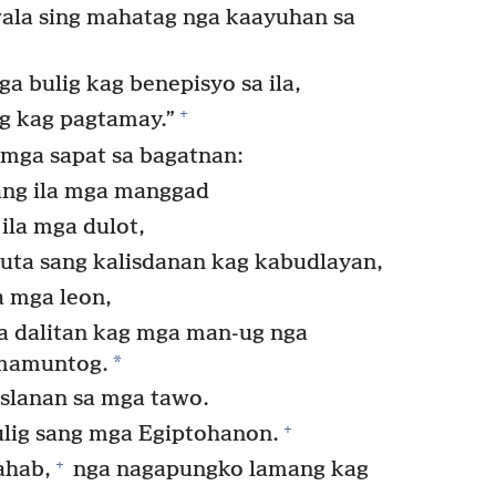
ala sing mahatag nga kaayuhan sa
a bulig kag benepisyo sa ila,
+
g kag pagtamay.”
 mga sapat sa bagatnan:
 ang ila mga manggad
ila mga dulot,
duta sang kalisdanan kag kabudlayan,
 mga leon,
 dalitan kag mga man-ug nga
*
 mamuntog.
uslanan sa mga tawo.
+
ulig sang mga Egiptohanon.
+
ahab,
nga nagapungko lamang kag