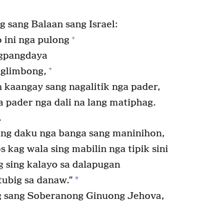
g sang Balaan sang Israel:
+
 ini nga pulong
agpangdaya
+
nglimbong,
 kaangay sang nagalitik nga pader,
 pader nga dali na lang matiphag.
.
ng daku nga banga sang maninihon,
 kag wala sing mabilin nga tipik sini
 sing kalayo sa dalapugan
*
tubig sa danaw.”
ng sang Soberanong Ginuong Jehova,