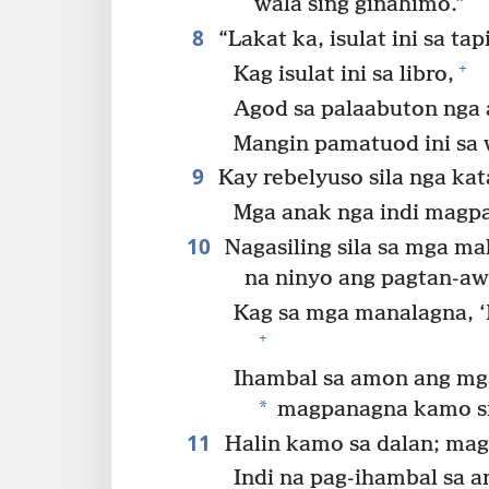
wala sing ginahimo.”
8
“Lakat ka, isulat ini sa tap
+
Kag isulat ini sa libro,
Agod sa palaabuton nga
Mangin pamatuod ini sa 
9
Kay rebelyuso sila nga ka
Mga anak nga indi magp
10
Nagasiling sila sa mga ma
na ninyo ang pagtan-aw
Kag sa mga manalagna, 
+
Ihambal sa amon ang mg
*
magpanagna kamo s
11
Halin kamo sa dalan; mag
Indi na pag-ihambal sa 