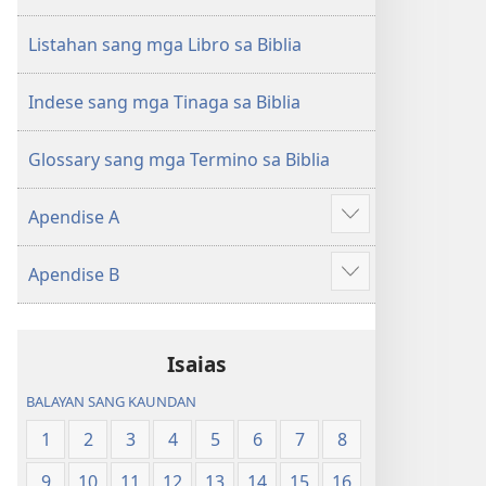
sang
Balaan
Balaan
nga
Listahan sang mga Libro sa Biblia
nga
Kasulatan
Kasulatan
(2014 nga
Indese sang mga Tinaga sa Biblia
(2014 nga
Edisyon)
Edisyon)
Glossary sang mga Termino sa Biblia
Apendise A
Ipakita
ang
Apendise B
iban
Ipakita
pa
ang
iban
Isaias
pa
BALAYAN SANG KAUNDAN
1
2
3
4
5
6
7
8
9
10
11
12
13
14
15
16