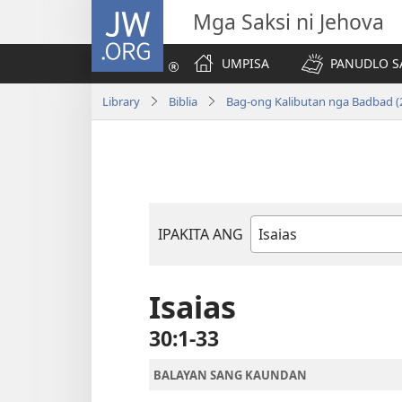
JW.ORG
Mga Saksi ni Jehova
UMPISA
PANUDLO S
Library
Biblia
Bag-ong Kalibutan nga Badbad (
IPAKITA ANG
Libro
sang
Biblia
Isaias
30:1-33
BALAYAN SANG KAUNDAN