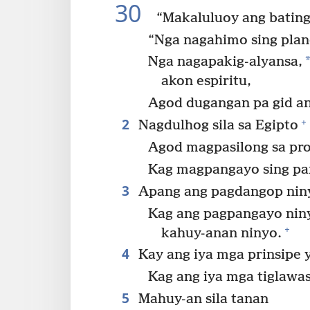
30
“Makaluluoy ang bating
“Nga nagahimo sing plano
Nga nagapakig-alyansa,
akon espiritu,
Agod dugangan pa gid ang
2
+
Nagdulhog sila sa Egipto
Agod magpasilong sa pr
Kag magpangayo sing pan
3
Apang ang pagdangop niny
Kag ang pagpangayo niny
+
kahuy-anan ninyo.
4
Kay ang iya mga prinsipe y
Kag ang iya mga tiglawas
5
Mahuy-an sila tanan