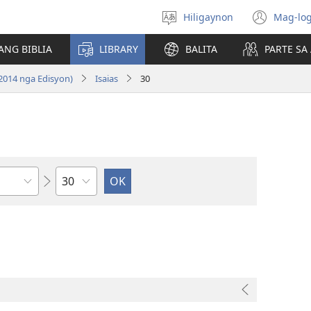
Hiligaynon
Mag-log
Magpili
(ope
sing
new
ANG BIBLIA
LIBRARY
BALITA
PARTE S
lenguahe
wind
2014 nga Edisyon)
Isaias
30
Kapitulo