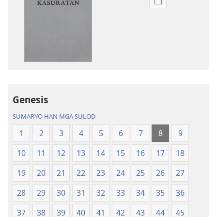
Opsyon
ha
pag-
download
hin
digital
nga
mga
publikasyon
Genesis
Bag-
SUMARYO HAN MGA SULOD
o
nga
1
2
3
4
5
6
7
8
9
Kalibotan
10
11
12
13
14
15
16
17
18
nga
Hubad
19
20
21
22
23
24
25
26
27
han
Baraan
28
29
30
31
32
33
34
35
36
nga
37
38
39
40
41
42
43
44
45
Kasuratan