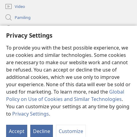
Video
Pamiling
Impormasyon Para ha mga Opisyal han Gobyerno
Privacy Settings
Donasyon
(opens
To provide you with the best possible experience, we
new
use cookies and similar technologies. Some cookies
window)
Watchtower ONLINE LIBRARY
are necessary to make our website work and cannot
(opens
be refused. You can accept or decline the use of
new
®
JW Hub
window)
additional cookies, which we use only to improve
(opens
new
your experience. None of this data will ever be sold or
window)
used for marketing. To learn more, read the
Global
Policy on Use of Cookies and Similar Technologies
.
You can customize your settings at any time by going
Copyright
© 2026 Watch Tower Bible and Tract Society of Pennsylvania.
MGA KONDISYON HA PAGGAMIT
|
PRIVACY POLICY
|
PRIVACY
to
Privacy Settings
.
Ip
SETTINGS
a
Accept
Decline
Customize
Li