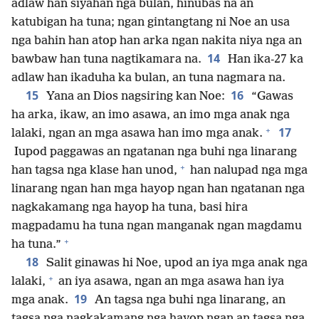
adlaw han siyahan nga bulan, hinubas na an
katubigan ha tuna; ngan gintangtang ni Noe an usa
nga bahin han atop han arka ngan nakita niya nga an
14
bawbaw han tuna nagtikamara na.
Han ika-27 ka
adlaw han ikaduha ka bulan, an tuna nagmara na.
15
16
Yana an Dios nagsiring kan Noe:
“Gawas
ha arka, ikaw, an imo asawa, an imo mga anak nga
+
17
lalaki, ngan an mga asawa han imo mga anak.
Iupod paggawas an ngatanan nga buhi nga linarang
+
han tagsa nga klase han unod,
han nalupad nga mga
linarang ngan han mga hayop ngan han ngatanan nga
nagkakamang nga hayop ha tuna, basi hira
magpadamu ha tuna ngan manganak ngan magdamu
+
ha tuna.”
18
Salit ginawas hi Noe, upod an iya mga anak nga
+
lalaki,
an iya asawa, ngan an mga asawa han iya
19
mga anak.
An tagsa nga buhi nga linarang, an
tagsa nga nagkakamang nga hayop ngan an tagsa nga