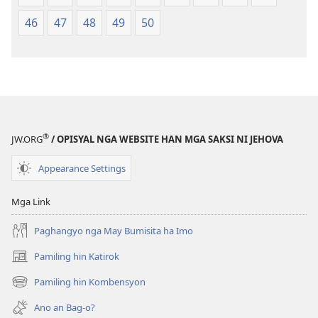
46
47
48
49
50
®
JW.ORG
/ OPISYAL NGA WEBSITE HAN MGA SAKSI NI JEHOVA
Appearance Settings
Mga Link
Paghangyo nga May Bumisita ha Imo
Pamiling hin Katirok
(opens
new
Pamiling hin Kombensyon
(opens
window)
new
Ano an Bag-o?
window)