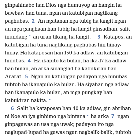
ginpahinabo han Dios nga humuyop an hangin ha
bawbaw han tuna, ngan an katubigan nagtikang
2
paghubas.
An ngatanan nga tubig ha langit ngan
an mga ganghaan han tubig ha langit ginsadhan, salit
+
3
*
inundang
an uran tikang ha langit.
Katapos, an
katubigan ha tuna nagtikang paghubas hin hinay-
hinay. Ha kataposan han 150 ka adlaw, an katubigan
4
hinubas.
Ha ikapito ka bulan, ha ika-17 ka adlaw
han bulan, an arka sinanglad ha kabukiran han
5
Ararat.
Ngan an katubigan padayon nga hinubas
tubtob ha ikanapulo ka bulan. Ha siyahan nga adlaw
han ikanapulo ka bulan, an mga pungkay han
+
kabukiran nakita.
6
Salit ha kataposan han 40 ka adlaw, gin-abrihan
+
7
ni Noe an iya ginhimo nga bintana
ha arka
ngan
ginpagawas an usa nga uwak; padayon ito nga
naglupad-lupad ha gawas ngan nagbalik-balik, tubtob