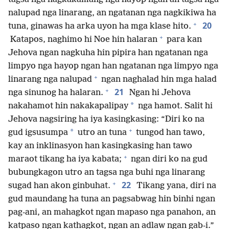
nalupad nga linarang, an ngatanan nga nagkikiwa ha
+
20
tuna, ginawas ha arka uyon ha mga klase hito.
+
Katapos, naghimo hi Noe hin halaran
para kan
Jehova ngan nagkuha hin pipira han ngatanan nga
limpyo nga hayop ngan han ngatanan nga limpyo nga
+
linarang nga nalupad
ngan naghalad hin mga halad
+
21
nga sinunog ha halaran.
Ngan hi Jehova
*
nakahamot hin nakakapalipay
nga hamot. Salit hi
Jehova nagsiring ha iya kasingkasing: “Diri ko na
+
*
gud igsusumpa
utro an tuna
tungod han tawo,
kay an inklinasyon han kasingkasing han tawo
+
maraot tikang ha iya kabata;
ngan diri ko na gud
bubungkagon utro an tagsa nga buhi nga linarang
+
22
sugad han akon ginbuhat.
Tikang yana, diri na
gud maundang ha tuna an pagsabwag hin binhi ngan
pag-ani, an mahagkot ngan mapaso nga panahon, an
katpaso ngan kathagkot, ngan an adlaw ngan gab-i.”