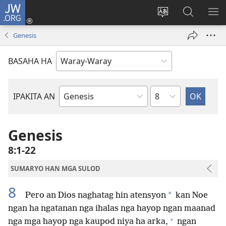
JW.ORG
Pag-
log
Balyui
Pamiling
IPA
In
hin
ha
AN
Genesis
(opens
yinaknan
JW.ORG
ME
new
an
BASAHA HA
window)
site
Kapitulo
IPAKITA AN
Libro
han
Biblia
Genesis
8:1-22
SUMARYO HAN MGA SULOD
8
*
Pero an Dios naghatag hin atensyon
kan Noe
ngan ha ngatanan nga ihalas nga hayop ngan maanad
+
nga mga hayop nga kaupod niya ha arka,
ngan