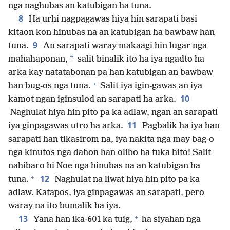
nga naghubas an katubigan ha tuna.
8
Ha urhi nagpagawas hiya hin sarapati basi
kitaon kon hinubas na an katubigan ha bawbaw han
9
tuna.
An sarapati waray makaagi hin lugar nga
*
mahahaponan,
salit binalik ito ha iya ngadto ha
arka kay natatabonan pa han katubigan an bawbaw
+
han bug-os nga tuna.
Salit iya igin-gawas an iya
10
kamot ngan iginsulod an sarapati ha arka.
Naghulat hiya hin pito pa ka adlaw, ngan an sarapati
11
iya ginpagawas utro ha arka.
Pagbalik ha iya han
sarapati han tikasirom na, iya nakita nga may bag-o
nga kinutos nga dahon han olibo ha tuka hito! Salit
nahibaro hi Noe nga hinubas na an katubigan ha
+
12
tuna.
Naghulat na liwat hiya hin pito pa ka
adlaw. Katapos, iya ginpagawas an sarapati, pero
waray na ito bumalik ha iya.
+
13
Yana han ika-601 ka tuig,
ha siyahan nga