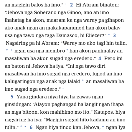
+
2
an magigin balos ha imo.”
Hi Abram binaton:
“Jehova nga Soberano nga Ginoo, ano an imo
ihahatag ha akon, maaram ka nga waray pa gihapon
ako anak ngan an makakapanunod han akon balay
+
3
usa nga tawo nga taga-Damasco, hi Eliezer?”
Nagsiring pa hi Abram: “Waray mo ako tagi hin tulin,
+
*
*
ngan usa nga membro
han akon panimalay an
4
masaliwan ha akon sugad nga eredero.”
Pero ini
an baton ni Jehova ha iya, “Ini nga tawo diri
masaliwan ha imo sugad nga eredero, lugod an imo
*
kalugaringon nga anak nga lalaki
an masaliwan ha
+
imo sugad nga eredero.”
5
Yana gindara niya hiya ha gawas ngan
ginsidngan: “Alayon paghangad ha langit ngan ihapa
an mga bitoon, kon mahihimo mo ito.” Katapos, hiya
nagsiring ha iya: “Magigin sugad hito kadamu an imo
+
+
6
*
tulin.”
Ngan hiya tinoo kan Jehova,
ngan Iya