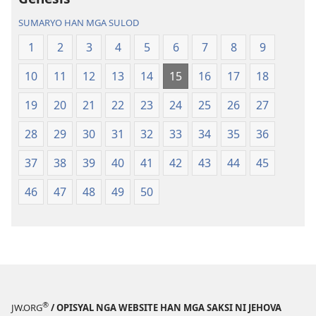
Bag-
SUMARYO HAN MGA SULOD
o
nga
1
2
3
4
5
6
7
8
9
Kalibotan
10
11
12
13
14
15
16
17
18
nga
Hubad
19
20
21
22
23
24
25
26
27
han
Baraan
28
29
30
31
32
33
34
35
36
nga
37
38
39
40
41
42
43
44
45
Kasuratan
46
47
48
49
50
®
JW.ORG
/ OPISYAL NGA WEBSITE HAN MGA SAKSI NI JEHOVA