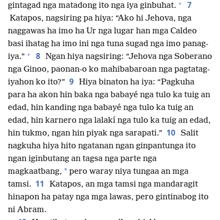
+
7
gintagad nga matadong ito nga iya ginbuhat.
Katapos, nagsiring pa hiya: “Ako hi Jehova, nga
naggawas ha imo ha Ur nga lugar han mga Caldeo
basi ihatag ha imo ini nga tuna sugad nga imo panag-
+
8
iya.”
Ngan hiya nagsiring: “Jehova nga Soberano
nga Ginoo, paonan-o ko mahibabaroan nga pagtatag-
9
iyahon ko ito?”
Hiya binaton ha iya: “Pagkuha
para ha akon hin baka nga babayé nga tulo ka tuig an
edad, hin kanding nga babayé nga tulo ka tuig an
edad, hin karnero nga lalakí nga tulo ka tuig an edad,
10
hin tukmo, ngan hin piyak nga sarapati.”
Salit
nagkuha hiya hito ngatanan ngan ginpantunga ito
ngan iginbutang an tagsa nga parte nga
*
magkaatbang,
pero waray niya tungaa an mga
11
tamsi.
Katapos, an mga tamsi nga mandaragit
hinapon ha patay nga mga lawas, pero gintinabog ito
ni Abram.