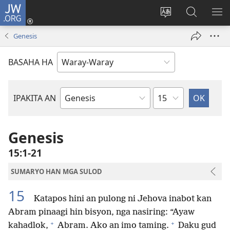
JW.ORG
Pag-
log
Balyui
Pamiling
IPA
In
hin
ha
AN
Genesis
(opens
yinaknan
JW.ORG
ME
new
an
BASAHA HA
window)
site
Kapitulo
IPAKITA AN
Libro
han
Biblia
Genesis
15:1-21
SUMARYO HAN MGA SULOD
15
Katapos hini an pulong ni Jehova inabot kan
Abram pinaagi hin bisyon, nga nasiring: “Ayaw
+
+
kahadlok,
Abram. Ako an imo taming.
Daku gud