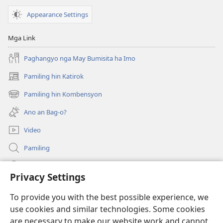
Appearance Settings
Mga Link
Paghangyo nga May Bumisita ha Imo
Pamiling hin Katirok
(opens
new
Pamiling hin Kombensyon
(opens
window)
new
Ano an Bag-o?
window)
Video
Pamiling
Impormasyon Para ha mga Opisyal han Gobyerno
Privacy Settings
Donasyon
(opens
To provide you with the best possible experience, we
new
use cookies and similar technologies. Some cookies
window)
Watchtower ONLINE LIBRARY
are necessary to make our website work and cannot
(opens