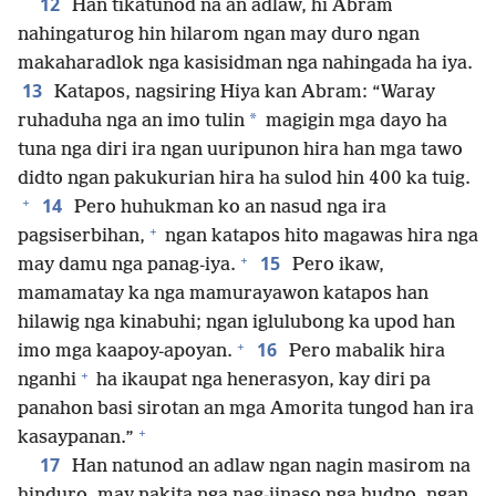
12
Han tikatunod na an adlaw, hi Abram
nahingaturog hin hilarom ngan may duro ngan
makaharadlok nga kasisidman nga nahingada ha iya.
13
Katapos, nagsiring Hiya kan Abram: “Waray
*
ruhaduha nga an imo tulin
magigin mga dayo ha
tuna nga diri ira ngan uuripunon hira han mga tawo
didto ngan pakukurian hira ha sulod hin 400 ka tuig.
+
14
Pero huhukman ko an nasud nga ira
+
pagsiserbihan,
ngan katapos hito magawas hira nga
+
15
may damu nga panag-iya.
Pero ikaw,
mamamatay ka nga mamurayawon katapos han
hilawig nga kinabuhi; ngan iglulubong ka upod han
+
16
imo mga kaapoy-apoyan.
Pero mabalik hira
+
nganhi
ha ikaupat nga henerasyon, kay diri pa
panahon basi sirotan an mga Amorita tungod han ira
+
kasaypanan.”
17
Han natunod an adlaw ngan nagin masirom na
hinduro, may nakita nga nag-iinaso nga hudno, ngan