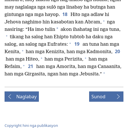
may naglalaga nga sulô nga linabay ha butnga han
18
gintunga nga mga hayop.
Hito nga adlaw hi
+
Jehova naghimo hin kasabotan kan Abram,
nga
*
nasiring: “Ha imo tulin
akon ihahatag ini nga tuna,
+
tikang ha salog han Ehipto tubtob ha daku nga
+
19
salog, an salog nga Eufrates:
an tuna han mga
+
20
Kenita,
han mga Kenizita, han mga Kadmonita,
+
+
han mga Hiteo,
han mga Perizita,
han mga
+
21
Refaim,
han mga Amorita, han mga Canaanita,
+
han mga Girgasita, ngan han mga Jebusita.”
Naglabay
Sunod
Copyright hini nga publikasyon