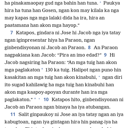
+
ha pinakamaopay gud nga bahin han tuna.
Paukya
hira ha tuna han Gosen, ngan kon may kilala ka nga
may kapas nga mga lalaki dida ha ira, hira an
paatamana han akon mga hayop.”
7
Katapos, gindara ni Jose hi Jacob nga iya tatay
ngan iginpresentar hiya ha Paraon, ngan
8
ginbendisyonan ni Jacob an Paraon.
An Paraon
9
nagpakiana kan Jacob: “Pira an imo edad?”
Hi
Jacob nagsiring ha Paraon: “An mga tuig han akon
*
mga paglakaton
130 ka tuig. Halipot ngan puno hin
+
kasakitan an mga tuig han akon kinabuhi,
ngan diri
ito sugad kahilawig ha mga tuig han kinabuhi han
akon mga kaapoy-apoyan durante han ira mga
+
10
*
paglakaton.”
Katapos hito, ginbendisyonan ni
Jacob an Paraon ngan binaya ha iya atubangan.
11
Salit ginpaukoy ni Jose an iya tatay ngan an iya
kabugtoan, ngan iya gintagan hira hin panag-iya ha