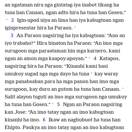
an ngatanan nira nga gintatag-iya inabot tikang ha
tuna han Canaan, ngan adto hira ha tuna han Gosen.”
+
2
Igin-upod niya an lima han iya kabugtoan ngan
+
iginpresentar hira ha Paraon.
3
An Paraon nagsiring ha iya kabugtoan: “Ano an
iyo trabaho?” Hira binaton ha Paraon: “An imo mga
surugoon mga paraataman hin mga karnero, kami
+
4
ngan an amon mga kaapoy-apoyan.”
Katapos,
nagsiring hira ha Paraon: “Kinanhi kami basi
+
umukoy sugad nga mga dayo ha tuna
kay waray
mga panabsaban para ha mga panon han imo mga
+
surugoon, kay duro an gutom ha tuna han Canaan.
Salit alayon tuguti an imo mga surugoon nga umukoy
+
5
ha tuna han Gosen.”
Ngan an Paraon nagsiring
kan Jose: “An imo tatay ngan an imo kabugtoan
6
kinanhi ha imo.
Ikaw an nagbubuot ha tuna han
Ehipto. Paukya an imo tatay ngan an imo kabugtoan