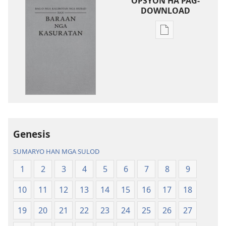
OPSYON HA PAG-
DOWNLOAD
Opsyon
ha
pag-
download
hin
digital
nga
mga
publikasyon
Genesis
Bag-
SUMARYO HAN MGA SULOD
o
nga
1
2
3
4
5
6
7
8
9
Kalibotan
10
11
12
13
14
15
16
17
18
nga
Hubad
19
20
21
22
23
24
25
26
27
han