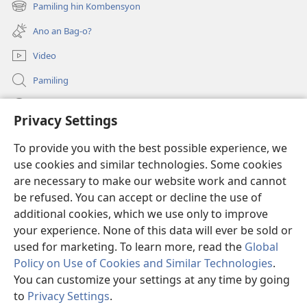
new
Pamiling hin Kombensyon
(opens
window)
new
Ano an Bag-o?
window)
Video
Pamiling
Impormasyon Para ha mga Opisyal han Gobyerno
Privacy Settings
Donasyon
(opens
To provide you with the best possible experience, we
new
use cookies and similar technologies. Some cookies
window)
Watchtower ONLINE LIBRARY
are necessary to make our website work and cannot
(opens
be refused. You can accept or decline the use of
new
®
JW Hub
window)
additional cookies, which we use only to improve
(opens
new
your experience. None of this data will ever be sold or
window)
used for marketing. To learn more, read the
Global
Policy on Use of Cookies and Similar Technologies
.
You can customize your settings at any time by going
Copyright
© 2026 Watch Tower Bible and Tract Society of Pennsylvania.
MGA KONDISYON HA PAGGAMIT
|
PRIVACY POLICY
|
PRIVACY
to
Privacy Settings
.
Ip
SETTINGS