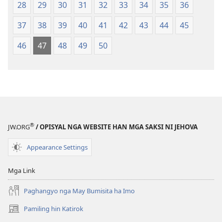
Baraan
28
29
30
31
32
33
34
35
36
nga
37
38
39
40
41
42
43
44
45
Kasuratan
46
47
48
49
50
®
JW.ORG
/ OPISYAL NGA WEBSITE HAN MGA SAKSI NI JEHOVA
Appearance Settings
Mga Link
Paghangyo nga May Bumisita ha Imo
Pamiling hin Katirok
(opens