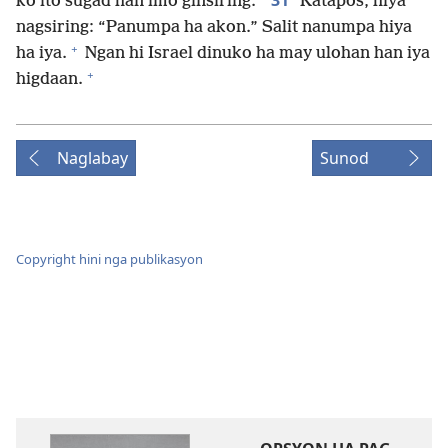
31
ko ito sugad han imo ginsiring.”
Katapos, hiya
nagsiring: “Panumpa ha akon.” Salit nanumpa hiya
+
ha iya.
Ngan hi Israel dinuko ha may ulohan han iya
+
higdaan.
Naglabay
Sunod
Copyright hini nga publikasyon