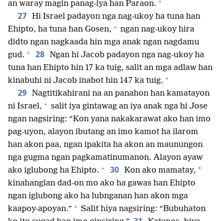
+
an waray magin panag-iya han Paraon.
27
Hi Israel padayon nga nag-ukoy ha tuna han
+
Ehipto, ha tuna han Gosen,
ngan nag-ukoy hira
didto ngan nagkaada hin mga anak ngan nagdamu
+
28
gud.
Ngan hi Jacob padayon nga nag-ukoy ha
tuna han Ehipto hin 17 ka tuig, salit an mga adlaw han
+
kinabuhi ni Jacob inabot hin 147 ka tuig.
29
Nagtitikahirani na an panahon han kamatayon
+
ni Israel,
salit iya gintawag an iya anak nga hi Jose
ngan nagsiring: “Kon yana nakakarawat ako han imo
pag-uyon, alayon ibutang an imo kamot ha ilarom
han akon paa, ngan ipakita ha akon an maunungon
nga gugma ngan pagkamatinumanon. Alayon ayaw
+
30
*
ako iglubong ha Ehipto.
Kon ako mamatay,
kinahanglan dad-on mo ako ha gawas han Ehipto
ngan iglubong ako ha lubnganan han akon mga
+
kaapoy-apoyan.”
Salit hiya nagsiring: “Bubuhaton