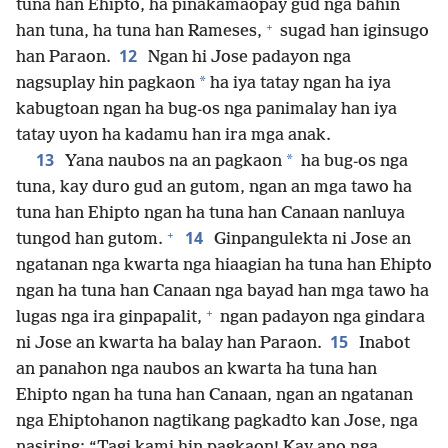
tuna han Ehipto, ha pinakamaopay gud nga bahin
+
han tuna, ha tuna han Rameses,
sugad han iginsugo
12
han Paraon.
Ngan hi Jose padayon nga
*
nagsuplay hin pagkaon
ha iya tatay ngan ha iya
kabugtoan ngan ha bug-os nga panimalay han iya
tatay uyon ha kadamu han ira mga anak.
13
*
Yana naubos na an pagkaon
ha bug-os nga
tuna, kay duro gud an gutom, ngan an mga tawo ha
tuna han Ehipto ngan ha tuna han Canaan nanluya
+
14
tungod han gutom.
Ginpangulekta ni Jose an
ngatanan nga kwarta nga hiaagian ha tuna han Ehipto
ngan ha tuna han Canaan nga bayad han mga tawo ha
+
lugas nga ira ginpapalit,
ngan padayon nga gindara
15
ni Jose an kwarta ha balay han Paraon.
Inabot
an panahon nga naubos an kwarta ha tuna han
Ehipto ngan ha tuna han Canaan, ngan an ngatanan
nga Ehiptohanon nagtikang pagkadto kan Jose, nga
nasiring: “Tagi kami hin pagkaon! Kay ano nga