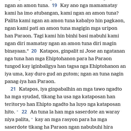
19
ngan an amon tuna.
Kay ano nga mamamatay
kami ha imo atubangan, kami ngan an amon tuna?
Palita kami ngan an amon tuna kabalyo hin pagkaon,
ngan kami pati an amon tuna magigin mga uripon
han Paraon. Tagi kami hin binhi basi mabuhi kami
ngan diri mamatay ngan an amon tuna diri magin
20
binayaan.”
Katapos, ginpalit ni Jose an ngatanan
nga tuna han mga Ehiptohanon para ha Paraon
tungod kay iginbaligya han tagsa nga Ehiptohanon an
iya uma, kay duro gud an gutom; ngan an tuna nagin
panag-iya han Paraon.
21
Katapos, iya ginpabalhin an mga tawo ngadto
ha mga syudad, tikang ha usa nga kataposan han
teritoryo han Ehipto ngadto ha luyo nga kataposan
+
22
hito.
An tuna la han mga saserdote an waray
+
niya palita,
kay an mga rasyon para ha mga
saserdote tikang ha Paraon ngan nabubuhi hira