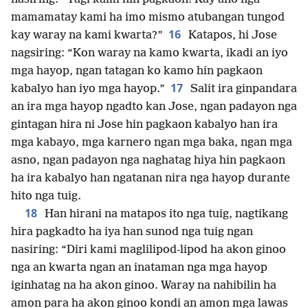
mamamatay kami ha imo mismo atubangan tungod
16
kay waray na kami kwarta?”
Katapos, hi Jose
nagsiring: “Kon waray na kamo kwarta, ikadi an iyo
mga hayop, ngan tatagan ko kamo hin pagkaon
17
kabalyo han iyo mga hayop.”
Salit ira ginpandara
an ira mga hayop ngadto kan Jose, ngan padayon nga
gintagan hira ni Jose hin pagkaon kabalyo han ira
mga kabayo, mga karnero ngan mga baka, ngan mga
asno, ngan padayon nga naghatag hiya hin pagkaon
ha ira kabalyo han ngatanan nira nga hayop durante
hito nga tuig.
18
Han hirani na matapos ito nga tuig, nagtikang
hira pagkadto ha iya han sunod nga tuig ngan
nasiring: “Diri kami maglilipod-lipod ha akon ginoo
nga an kwarta ngan an inataman nga mga hayop
iginhatag na ha akon ginoo. Waray na nahibilin ha
amon para ha akon ginoo kondi an amon mga lawas