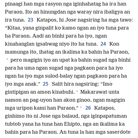
pinaagi han mga rasyon nga iginhahatag ha ira han
Paraon. Ito an hinungdan nga waray nira ibaligya an
23
ira tuna.
Katapos, hi Jose nagsiring ha mga tawo:
“Kitaa, yana ginpalit ko kamo ngan an iyo tuna para
ha Paraon. Aadi an binhi para ha iyo, ngan
24
kinahanglan igsabwag niyo ito ha tuna.
Kon
mamunga ito, ihatag an ikalima ka bahin ha Paraon,
+
pero magigin iyo an upat ka bahin sugad nga binhi
para ha uma ngan sugad nga pagkaon para ha iyo
ngan ha iyo mga sulod-balay ngan pagkaon para ha
25
iyo mga anak.”
Salit hira nagsiring: “Imo
+
gintipigan an amon kinabuhi.
Makarawat unta
namon an pag-uyon han akon ginoo, ngan magigin
+
26
mga uripon kami han Paraon.”
Katapos,
ginhimo ito ni Jose nga balaud, nga iginpapatuman
tubtob yana ha tuna han Ehipto, nga an ikalima ka
bahin para ha Paraon. An tuna la han mga saserdote