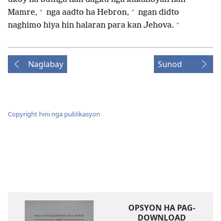
+
+
Mamre,
nga aadto ha Hebron,
ngan didto
+
naghimo hiya hin halaran para kan Jehova.
Naglabay
Sunod
Copyright hini nga publikasyon
OPSYON HA PAG-
DOWNLOAD