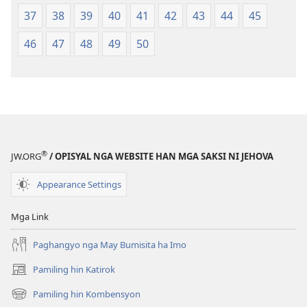
nga
37
38
39
40
41
42
43
44
45
Kasuratan
46
47
48
49
50
®
JW.ORG
/ OPISYAL NGA WEBSITE HAN MGA SAKSI NI JEHOVA
Appearance Settings
Mga Link
Paghangyo nga May Bumisita ha Imo
Pamiling hin Katirok
(opens
new
Pamiling hin Kombensyon
(opens
window)