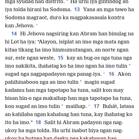
+
mga syudad han distrito.
Ha urhi iya gintindog an
13
iya tolda hirani ha Sodoma.
Yana an mga tawo ha
Sodoma magraot, duro ka magpakasasala kontra
+
kan Jehova.
14
Hi Jehova nagsiring kan Abram han binulag na
hi Lot ha iya: “Alayon, isiplat an imo mga mata ngan
kitaa tikang ha imo hinmumutangan, an norte ngan
15
sur, este ngan weste,
kay an bug-os nga tuna nga
*
imo nakikita, ihahatag ko ha imo ngan ha imo tulin
+
16
sugad nga nagpapadayon nga panag-iya.
Akon
*
pahihinaboon nga an imo tulin
magin sugad
kadamu han mga tapotapo ha tuna, salit kon may
bisan hin-o nga makaihap han mga tapotapo ha tuna,
+
17
*
kon sugad an imo tulin
maiihap.
Buhát, latasa
an kahilaba ngan kahaluag han tuna, kay ihahatag ko
18
ito ha imo.”
Salit hi Abram padayon nga nag-
ukoy ha mga tolda. Ha urhi inabot hiya ngan nag-
ukoy ha butnga han dagku nga kakahoyan han