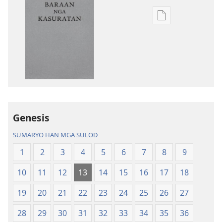
Opsyon
ha
pag-
download
hin
digital
nga
mga
publikasyon
Genesis
Bag-
SUMARYO HAN MGA SULOD
o
nga
1
2
3
4
5
6
7
8
9
Kalibotan
10
11
12
13
14
15
16
17
18
nga
Hubad
19
20
21
22
23
24
25
26
27
han
Baraan
28
29
30
31
32
33
34
35
36