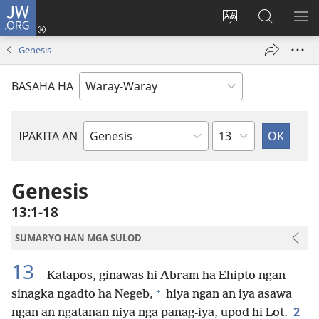
JW.ORG
Pag-
log
Balyui
Pamiling
IPA
In
hin
ha
AN
Genesis
(opens
yinaknan
JW.ORG
ME
new
an
BASAHA HA
window)
site
Kapitulo
IPAKITA AN
Libro
han
Biblia
Genesis
13:1-18
SUMARYO HAN MGA SULOD
13
Katapos, ginawas hi Abram ha Ehipto ngan
+
sinagka ngadto ha Negeb,
hiya ngan an iya asawa
2
ngan an ngatanan niya nga panag-iya, upod hi Lot.