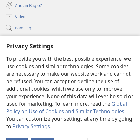
new
Ano an Bag-o?
window)
Video
Pamiling
Impormasyon Para ha mga Opisyal han Gobyerno
Privacy Settings
Donasyon
(opens
To provide you with the best possible experience, we
new
use cookies and similar technologies. Some cookies
window)
Watchtower ONLINE LIBRARY
are necessary to make our website work and cannot
(opens
be refused. You can accept or decline the use of
new
®
JW Hub
window)
additional cookies, which we use only to improve
(opens
new
your experience. None of this data will ever be sold or
window)
used for marketing. To learn more, read the
Global
Policy on Use of Cookies and Similar Technologies
.
You can customize your settings at any time by going
Copyright
© 2026 Watch Tower Bible and Tract Society of Pennsylvania.
MGA KONDISYON HA PAGGAMIT
|
PRIVACY POLICY
|
PRIVACY
to
Privacy Settings
.
Ip
SETTINGS
a