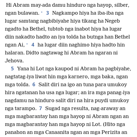
Hi Abram may-ada damu hinduro nga hayop, silber,
+
3
ngan bulawan.
Nagkampo hiya ha iba-iba nga
lugar samtang nagbibiyahe hiya tikang ha Negeb
ngadto ha Bethel, tubtob nga inabot hiya ha lugar
diin nakadto hadto an iya tolda ha butnga han Bethel
+
4
ngan Ai,
ha lugar diin naghimo hiya hadto hin
halaran. Didto nagtawag hi Abram ha ngaran ni
Jehova.
5
Yana hi Lot nga kaupod ni Abram ha pagbiyahe,
nagtatag-iya liwat hin mga karnero, mga baka, ngan
6
mga tolda.
Salit diri na igo an tuna para umukoy
hira ngatanan ha usa nga lugar; an ira mga panag-iya
nagdamu na hinduro salit diri na hira puydi umukoy
7
nga tarampo.
Sugad nga resulta, nag-araway an
mga magbarantay han mga hayop ni Abram ngan an
mga magbarantay han mga hayop ni Lot. (Hito nga
panahon an mga Canaanita ngan an mga Perizita an