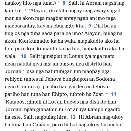
+
8
naukoy hito nga tuna.)
Salit hi Abram nagsiring
+
kan Lot:
“Alayon, diri kita angay mag-away sugad
man an akon mga magbarantay ngan an imo mga
9
magbarantay, kay magburugto kita.
Diri ba an
bug-os nga tuna aada para ha imo? Alayon, bulag ha
akon. Kon kumadto ka ha wala, mapakadto ako ha
too; pero kon kumadto ka ha too, mapakadto ako ha
10
wala.”
Salit iginsiplat ni Lot an iya mga mata
ngan nakita niya nga an bug-os nga distrito han
+
Jordan
usa nga natutubigan hin maopay nga
rehiyon (antes ni Jehova bungkagon an Sodoma
+
ngan Gomorra), pariho han garden ni Jehova,
+
11
pariho han tuna han Ehipto, tubtob ha Zoar.
Katapos, ginpili ni Lot an bug-os nga distrito han
Jordan, ngan ginbalhin ni Lot an iya kampo ngadto
12
ha este. Salit nagbulag hira.
Hi Abram nag-ukoy
ha tuna han Canaan, pero hi Lot nag-ukoy hirani ha