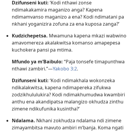
Dzifunseni kuti:
‘Kodi nthawi zonse
ndimakakamira maganizo anga? Kapena
ndimamvanso maganizo a ena? Kodi ndimatani pa
nkhani yoganizira zofuna za ena kuposa zanga?’
Kudzichepetsa.
Mwamuna kapena mkazi wabwino
amavomereza akalakwitsa komanso amapepesa
kuchokera pansi pa mtima.
Mfundo ya m’Baibulo:
“Paja tonsefe timapunthwa
nthawi zambiri.”​—
Yakobo 3:2
.
Dzifunseni kuti:
‘Kodi ndimakhala wokonzeka
ndikalakwitsa, kapena ndimapereka zifukwa
zodzikhululukira? Kodi ndimakhumudwa kwambiri
anthu ena akandipatsa malangizo okhudza zinthu
zimene ndikufunika kusintha?’
Ndalama.
Nkhani zokhudza ndalama ndi zimene
zimayambitsa mavuto ambiri m’banja. Koma ngati