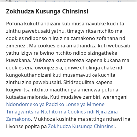
Mfundo Zothandiza Akuluakulu a Boma Komanso Atolankhani
Zokhudza Kusunga Chinsinsi
Zokuthandizani
Pofuna kukuthandizani kuti musamavutike kuchita
Zopereka
zinthu pawebusaiti yathu, timagwiritsa ntchito ma
(imatsegula
tsamba
cookies ndiponso njira zina zamakono zofanana ndi
lina)
zimenezi. Ma cookies ena amathandiza kuti webusaiti
Watchtower LAIBULALE YA PA INTANET™
(imatsegula
yathu izigwira bwino ntchito ndipo sizingatheke
tsamba
®
JW Hub
kuwakana. Mukhoza kuvomereza kapena kukana ma
lina)
(imatsegula
cookies ena owonjezera, omwe cholinga chake ndi
tsamba
®
JW Laibulale
lina)
kungokuthandizani kuti musamavutike kuchita
zinthu zina pawebusaiti. Sitidzagulitsa kapena
Watchtower Library
kugwiritsa ntchito mauthenga amenewa pofuna
kutsatsa malonda. Kuti mudziwe zambiri, werengani
Ndondomeko ya Padziko Lonse ya Mmene
Timagwiritsira Ntchito ma Cookies ndi Njira Zina
Copyright
© 2026 Watch Tower Bible and Tract Society of Pennsylvania.
Zamakono
. Mukhoza kusintha ma settings nthawi ina
ZOYENERA KUTSATIRA
|
NKHANI YOSUNGA CHINSINSI
|
ZOKHUDZA
iliyonse popita pa
Zokhudza Kusunga Chinsinsi
.
KUSUNGA CHINSINSI