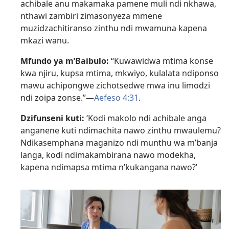
achibale anu makamaka pamene muli ndi nkhawa,
nthawi zambiri zimasonyeza mmene
muzidzachitiranso zinthu ndi mwamuna kapena
mkazi wanu.
Mfundo ya m’Baibulo:
“Kuwawidwa mtima konse
kwa njiru, kupsa mtima, mkwiyo, kulalata ndiponso
mawu achipongwe zichotsedwe mwa inu limodzi
ndi zoipa zonse.”​—
Aefeso 4:31
.
Dzifunseni kuti:
‘Kodi makolo ndi achibale anga
anganene kuti ndimachita nawo zinthu mwaulemu?
Ndikasemphana maganizo ndi munthu wa m’banja
langa, kodi ndimakambirana nawo modekha,
kapena ndimapsa mtima n’kukangana nawo?’