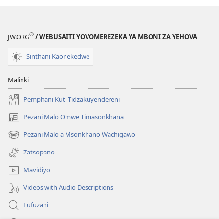
®
JW.ORG
/ WEBUSAITI YOVOMEREZEKA YA MBONI ZA YEHOVA
Sinthani Kaonekedwe
Malinki
Pemphani Kuti Tidzakuyendereni
Pezani Malo Omwe Timasonkhana
(imatsegula
tsamba
Pezani Malo a Msonkhano Wachigawo
(imatsegula
lina)
tsamba
Zatsopano
lina)
Mavidiyo
Videos with Audio Descriptions
Fufuzani