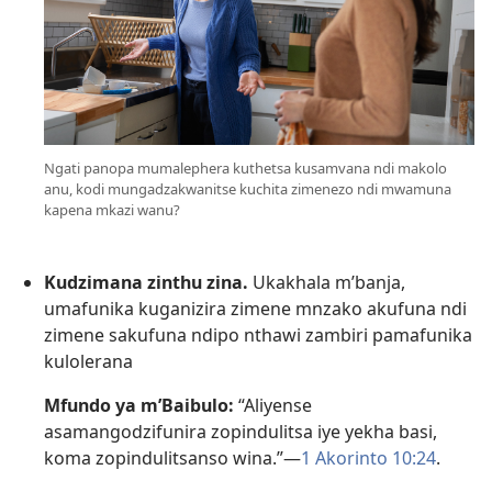
Ngati panopa mumalephera kuthetsa kusamvana ndi makolo
anu, kodi mungadzakwanitse kuchita zimenezo ndi mwamuna
kapena mkazi wanu?
Kudzimana zinthu zina.
Ukakhala m’banja,
umafunika kuganizira zimene mnzako akufuna ndi
zimene sakufuna ndipo nthawi zambiri pamafunika
kulolerana
Mfundo ya m’Baibulo:
“Aliyense
asamangodzifunira zopindulitsa iye yekha basi,
koma zopindulitsanso wina.”​—
1 Akorinto 10:24
.