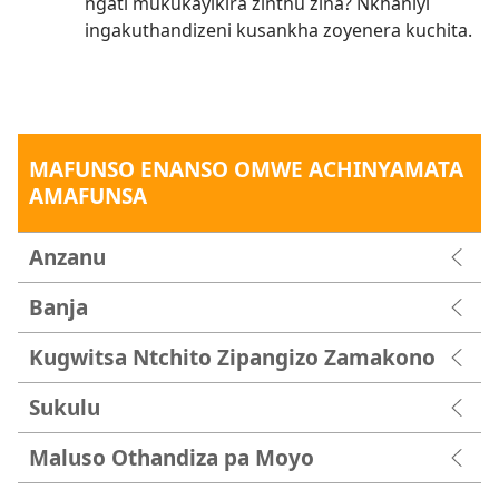
ngati mukukayikira zinthu zina? Nkhaniyi
ingakuthandizeni kusankha zoyenera kuchita.
MAFUNSO ENANSO OMWE ACHINYAMATA
AMAFUNSA
Anzanu
Banja
Kugwitsa Ntchito Zipangizo Zamakono
Sukulu
Maluso Othandiza pa Moyo