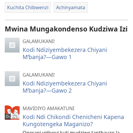
Kuchita Chibwenzi
Achinyamata
Mwina Mungakondenso Kudziwa Izi
GALAMUKANI!
Kodi Ndiziyembekezera Chiyani
M’banja?—Gawo 1
GALAMUKANI!
Kodi Ndiziyembekezera Chiyani
M’banja?​—Gawo 2
MAVIDIYO AMAKATUNI
Kodi Ndi Chikondi Chenicheni Kapena
Kungotengeka Maganizo?
Onerani vidiyoyi kuti mudziwe tanthauzo la