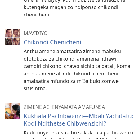
kutengeka maganizo ndiponso chikondi
chenicheni.
MAVIDIYO
Chikondi Chenicheni
Anthu amene amatsatira zimene mabuku
ofotokoza za chikondi amanena nthawi
zambiri chikondi chawo sichipita patali, koma
anthu amene ali ndi chikondi chenicheni
amatsatira mfundo za m’Baibulo zomwe
sizisintha.
ZIMENE ACHINYAMATA AMAFUNSA
Kukhala Pachibwenzi—Mbali Yachitatu:
Kodi Ndithetse Chibwenzichi?
Kodi muyenera kupitiriza kukhala pachibwenzi