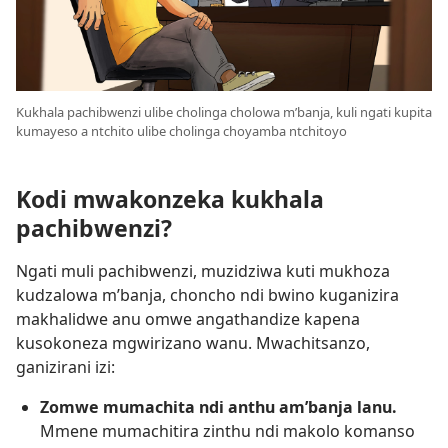
Kukhala pachibwenzi ulibe cholinga cholowa m’banja, kuli ngati kupita
kumayeso a ntchito ulibe cholinga choyamba ntchitoyo
Kodi mwakonzeka kukhala
pachibwenzi?
Ngati muli pachibwenzi, muzidziwa kuti mukhoza
kudzalowa m’banja, choncho ndi bwino kuganizira
makhalidwe anu omwe angathandize kapena
kusokoneza mgwirizano wanu. Mwachitsanzo,
ganizirani izi:
Zomwe mumachita ndi anthu am’banja lanu.
Mmene mumachitira zinthu ndi makolo komanso