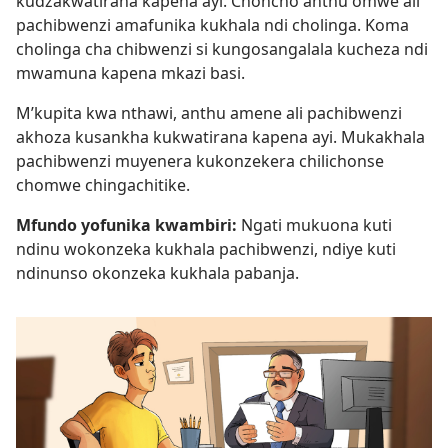
kudzakwatirana kapena ayi. Choncho anthu omwe ali
pachibwenzi amafunika kukhala ndi cholinga. Koma
cholinga cha chibwenzi si kungosangalala kucheza ndi
mwamuna kapena mkazi basi.
M’kupita kwa nthawi, anthu amene ali pachibwenzi
akhoza kusankha kukwatirana kapena ayi. Mukakhala
pachibwenzi muyenera kukonzekera chilichonse
chomwe chingachitike.
Mfundo yofunika kwambiri:
Ngati mukuona kuti
ndinu wokonzeka kukhala pachibwenzi, ndiye kuti
ndinunso okonzeka kukhala pabanja.