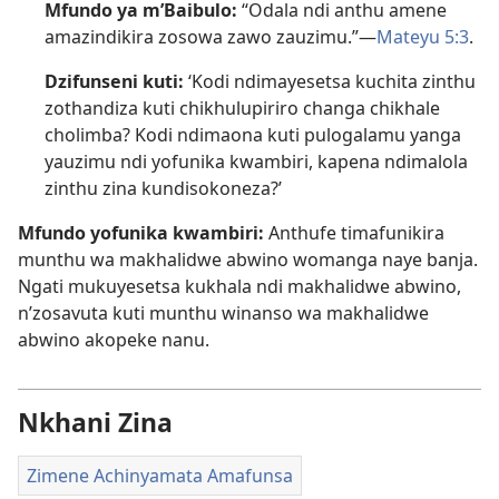
Mfundo ya m’Baibulo:
“Odala ndi anthu amene
amazindikira zosowa zawo zauzimu.”​—
Mateyu 5:3
.
Dzifunseni kuti:
‘Kodi ndimayesetsa kuchita zinthu
zothandiza kuti chikhulupiriro changa chikhale
cholimba? Kodi ndimaona kuti pulogalamu yanga
yauzimu ndi yofunika kwambiri, kapena ndimalola
zinthu zina kundisokoneza?’
Mfundo yofunika kwambiri:
Anthufe timafunikira
munthu wa makhalidwe abwino womanga naye banja.
Ngati mukuyesetsa kukhala ndi makhalidwe abwino,
n’zosavuta kuti munthu winanso wa makhalidwe
abwino akopeke nanu.
Nkhani Zina
Zimene Achinyamata Amafunsa