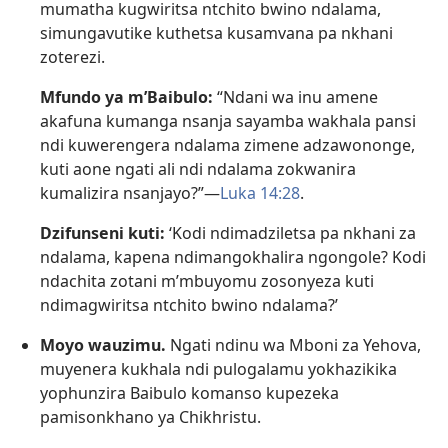
mumatha kugwiritsa ntchito bwino ndalama,
simungavutike kuthetsa kusamvana pa nkhani
zoterezi.
Mfundo ya m’Baibulo:
“Ndani wa inu amene
akafuna kumanga nsanja sayamba wakhala pansi
ndi kuwerengera ndalama zimene adzawononge,
kuti aone ngati ali ndi ndalama zokwanira
kumalizira nsanjayo?”​—
Luka 14:28
.
Dzifunseni kuti:
‘Kodi ndimadziletsa pa nkhani za
ndalama, kapena ndimangokhalira ngongole? Kodi
ndachita zotani m’mbuyomu zosonyeza kuti
ndimagwiritsa ntchito bwino ndalama?’
Moyo wauzimu.
Ngati ndinu wa Mboni za Yehova,
muyenera kukhala ndi pulogalamu yokhazikika
yophunzira Baibulo komanso kupezeka
pamisonkhano ya Chikhristu.