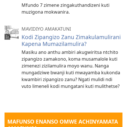
Mfundo 7 zimene zingakuthandizeni kuti
muzigona mokwanira.
MAVIDIYO AMAKATUNI
Kodi Zipangizo Zanu Zimakulamulirani
Kapena Mumazilamulira?
Masiku ano anthu ambiri akugwiritsa ntchito
zipangizo zamakono, koma musamalole kuti
zimenezi zizilamulira moyo wanu. Nanga
mungadziwe bwanji kuti mwayamba kukonda
kwambiri zipangizo zanu? Ngati mulidi ndi
vuto limeneli kodi mungatani kuti mulithetse?
MAFUNSO ENANSO OMWE ACHINYAMATA