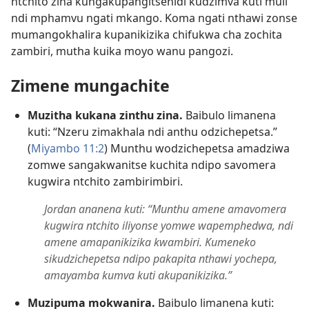
ntchito zina kungakupangitsenidi kudzimva kuti muli
ndi mphamvu ngati mkango. Koma ngati nthawi zonse
mumangokhalira kupanikizika chifukwa cha zochita
zambiri, mutha kuika moyo wanu pangozi.
Zimene mungachite
Muzitha kukana zinthu zina.
Baibulo limanena
kuti: “Nzeru zimakhala ndi anthu odzichepetsa.”
(
Miyambo 11:2
) Munthu wodzichepetsa amadziwa
zomwe sangakwanitse kuchita ndipo savomera
kugwira ntchito zambirimbiri.
Jordan ananena kuti: “Munthu amene amavomera
kugwira ntchito iliyonse yomwe wapemphedwa, ndi
amene amapanikizika kwambiri. Kumeneko
sikudzichepetsa ndipo pakapita nthawi yochepa,
amayamba kumva kuti akupanikizika.”
Muzipuma mokwanira.
Baibulo limanena kuti: