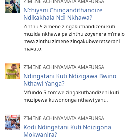
ZIMENE ACHINYAMATA AMAFUNSA
N’chiyani Chingandithandize
Ndikakhala Ndi Nkhawa?
Zinthu 5 zimene zingakuthandizeni kuti
muzida nkhawa pa zinthu zoyenera m’malo
mwa zinthu zimene zingakubweretserani
mavuto.
ZIMENE ACHINYAMATA AMAFUNSA
Ndingatani Kuti Ndizigawa Bwino
Nthawi Yanga?
Mfundo 5 zomwe zingakuthandizeni kuti
muzipewa kuwononga nthawi yanu.
ZIMENE ACHINYAMATA AMAFUNSA
Kodi Ndingatani Kuti Ndizigona
Mokwanira?