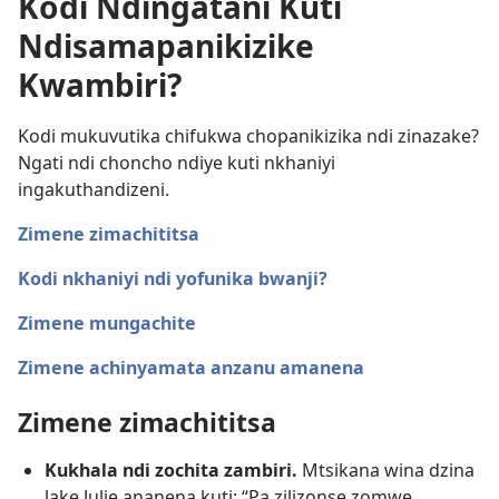
Kodi Ndingatani Kuti
Ndisamapanikizike
Kwambiri?
Kodi mukuvutika chifukwa chopanikizika ndi zinazake?
Ngati ndi choncho ndiye kuti nkhaniyi
ingakuthandizeni.
Zimene zimachititsa
Kodi nkhaniyi ndi yofunika bwanji?
Zimene mungachite
Zimene achinyamata anzanu amanena
Zimene zimachititsa
Kukhala ndi zochita zambiri.
Mtsikana wina dzina
lake Julie ananena kuti: “Pa zilizonse zomwe