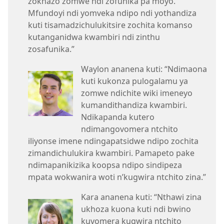
zokhazo zomwe ndi zofunika pa moyo.
Mfundoyi ndi yomveka ndipo ndi yothandiza
kuti tisamadzichulukitsire zochita komanso
kutanganidwa kwambiri ndi zinthu
zosafunika.”
Waylon ananena kuti: “Ndimaona
kuti kukonza pulogalamu ya
zomwe ndichite wiki imeneyo
kumandithandiza kwambiri.
Ndikapanda kutero
ndimangovomera ntchito
iliyonse imene ndingapatsidwe ndipo zochita
zimandichulukira kwambiri. Pamapeto pake
ndimapanikizika koopsa ndipo sindipeza
mpata wokwanira woti n’kugwira ntchito zina.”
Kara ananena kuti: “Nthawi zina
ukhoza kuona kuti ndi bwino
kuvomera kugwira ntchito