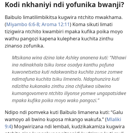
Kodi nkhaniyi ndi yofunika bwanji?
Baibulo limatilimbikitsa kugwira ntchito mwakhama.
(
Miyambo 6:​6-8;
Aroma 12:11
) Koma sikuti limati
tizigwira ntchito kwambiri mpaka kufika poika moyo
wathu pangozi kapena kulephera kuchita zinthu
zinanso zofunika.
Mtsikana wina dzina lake Ashley ananena kuti: “Nthawi
ina ndinakhala tsiku lonse osadya kanthu pofuna
kuwonetsetsa kuti ndakwanitsa kuchita zonse zomwe
ndimafuna kuchita tsiku limenelo. Ndaphunzira kuti
ndizitha kukanako zinthu zina chifukwa sibwino
kumangovomera ntchito iliyonse yomwe ungapatsidwe
mpaka kufika poika moyo wako pangozi.”
Ndipo ndi pomveka kuti Baibulo limanena kuti: “Galu
wamoyo ali bwino kuposa mkango wakufa.” (
Mlaliki
9:4
) Mogwirizana ndi lembali, kudzikakamiza kugwira