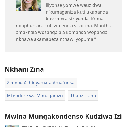
iliyonse yomwe wauzidwa,
n’kumaganiza kuti ukapanda
kuvomera siziyenda. Koma
ndaphunzira kuti zimenezi si zoona. Munthu
amakhala wosangalala komanso wopanda
nkhawa akamapeza nthawi yopuma.”
Nkhani Zina
Zimene Achinyamata Amafunsa
Mtendere wa M’maganizo
Thanzi Lanu
Mwina Mungakondenso Kudziwa Izi