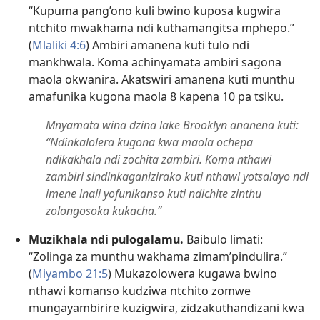
“Kupuma pang’ono kuli bwino kuposa kugwira
ntchito mwakhama ndi kuthamangitsa mphepo.”
(
Mlaliki 4:6
) Ambiri amanena kuti tulo ndi
mankhwala. Koma achinyamata ambiri sagona
maola okwanira. Akatswiri amanena kuti munthu
amafunika kugona maola 8 kapena 10 pa tsiku.
Mnyamata wina dzina lake Brooklyn ananena kuti:
“Ndinkalolera kugona kwa maola ochepa
ndikakhala ndi zochita zambiri. Koma nthawi
zambiri sindinkaganizirako kuti nthawi yotsalayo ndi
imene inali yofunikanso kuti ndichite zinthu
zolongosoka kukacha.”
Muzikhala ndi pulogalamu.
Baibulo limati:
“Zolinga za munthu wakhama zimam’pindulira.”
(
Miyambo 21:5
) Mukazolowera kugawa bwino
nthawi komanso kudziwa ntchito zomwe
mungayambirire kuzigwira, zidzakuthandizani kwa