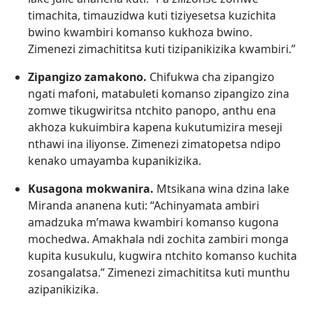
timachita, timauzidwa kuti tiziyesetsa kuzichita
bwino kwambiri komanso kukhoza bwino.
Zimenezi zimachititsa kuti tizipanikizika kwambiri.”
Zipangizo zamakono.
Chifukwa cha zipangizo
ngati mafoni, matabuleti komanso zipangizo zina
zomwe tikugwiritsa ntchito panopo, anthu ena
akhoza kukuimbira kapena kukutumizira meseji
nthawi ina iliyonse. Zimenezi zimatopetsa ndipo
kenako umayamba kupanikizika.
Kusagona mokwanira.
Mtsikana wina dzina lake
Miranda ananena kuti: “Achinyamata ambiri
amadzuka m’mawa kwambiri komanso kugona
mochedwa. Amakhala ndi zochita zambiri monga
kupita kusukulu, kugwira ntchito komanso kuchita
zosangalatsa.” Zimenezi zimachititsa kuti munthu
azipanikizika.