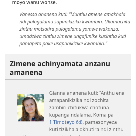
moyo wanu wonse.
Vanessa ananena kuti: “Munthu amene amakhala
ndi pulogalamu sapanikizika kwambiri. Ukamachita
zinthu motsatira pulogalamu yomwe wakonza,
umadziwa zinthu zimene ungafunike kusintha kuti
pamapeto pake usapanikizike kwambiri.”
Zimene achinyamata anzanu
amanena
Gianna ananena kuti: “Anthu ena
amapanikizika ndi zochita
zambiri chifukwa chofuna
kupanga ndalama. Koma pa
1 Timoteyo 6:8
, pamasonyeza
kuti tizikhala okhutira ndi zinthu