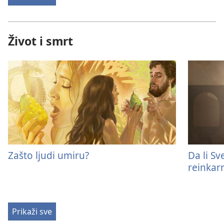
Život i smrt
Zašto ljudi umiru?
Da li S
reinkarn
Prikaži sve