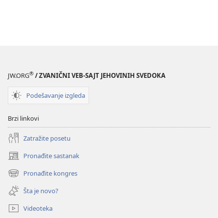
®
JW.ORG
/ ZVANIČNI VEB-SAJT JEHOVINIH SVEDOKA
Podešavanje izgleda
Brzi linkovi
Zatražite posetu
Pronađite sastanak
(otvara
novi
Pronađite kongres
(otvara
prozor)
novi
Šta je novo?
prozor)
Videoteka