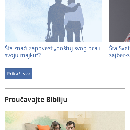
Šta znači zapovest „poštuj svog oca i
Šta Svet
svoju majku“?
sajber-
Prikaži sve
Proučavajte Bibliju