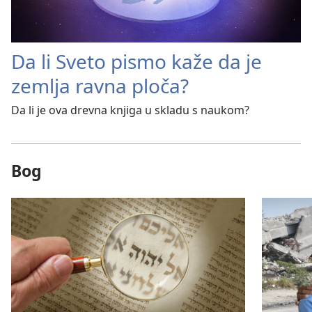
Da li Sveto pismo kaže da je
zemlja ravna ploča?
Da li je ova drevna knjiga u skladu s naukom?
Bog