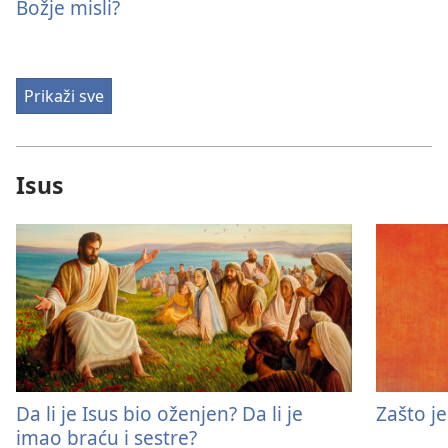
Božje misli?
Prikaži sve
Isus
Da li je Isus bio oženjen? Da li je
Zašto j
imao braću i sestre?