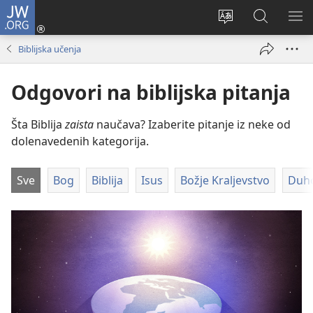
JW.ORG
Prijava
(otvara
Promeni
Pretraga
PRI
novi
jezik
sajta
ME
Biblijska učenja
prozor)
sajta
JW.ORG
Odgovori na biblijska pitanja
Šta Biblija
zaista
naučava? Izaberite pitanje iz neke od
dolenavedenih kategorija.
Sve
Bog
Biblija
Isus
Božje Kraljevstvo
Duho