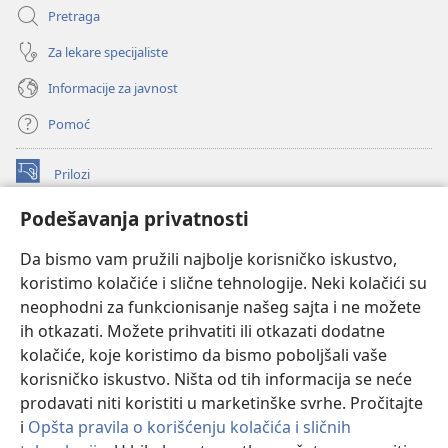
Pretraga
Za lekare specijaliste
Informacije za javnost
Pomoć
Prilozi
(otvara
novi
Podešavanja privatnosti
prozor)
ONLAJN BIBLIOTEKA Watchtower
(otvara
Da bismo vam pružili najbolje korisničko iskustvo,
novi
®
JW Hub
prozor)
koristimo kolačiće i slične tehnologije. Neki kolačići su
(otvara
novi
neophodni za funkcionisanje našeg sajta i ne možete
®
JW Library
prozor)
ih otkazati. Možete prihvatiti ili otkazati dodatne
kolačiće, koje koristimo da bismo poboljšali vaše
®
Watchtower Library
korisničko iskustvo. Ništa od tih informacija se neće
prodavati niti koristiti u marketinške svrhe. Pročitajte
i
Opšta pravila o korišćenju kolačića i sličnih