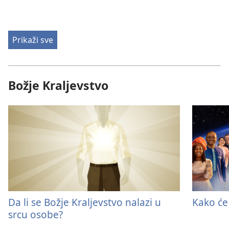
Prikaži sve
Božje Kraljevstvo
Da li se Božje Kraljevstvo nalazi u
Kako će
srcu osobe?