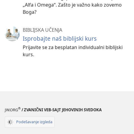
„Alfa i Omega“. Zašto je važno kako zovemo
Boga?
BIBLIJSKA UČENJA
Isprobajte naš biblijski kurs
Prijavite se za besplatan individualni biblijski
kurs.
®
JW.ORG
/ ZVANIČNI VEB-SAJT JEHOVINIH SVEDOKA
Podešavanje izgleda