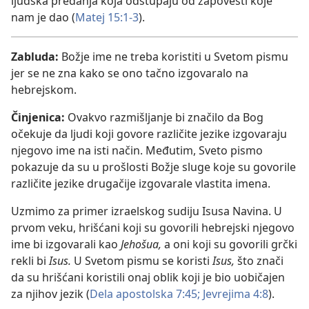
ljudska predanja koja odstupaju od zapovesti koje
nam je dao (
Matej 15:1-3
).
Zabluda:
Božje ime ne treba koristiti u Svetom pismu
jer se ne zna kako se ono tačno izgovaralo na
hebrejskom.
Činjenica:
Ovakvo razmišljanje bi značilo da Bog
očekuje da ljudi koji govore različite jezike izgovaraju
njegovo ime na isti način. Međutim, Sveto pismo
pokazuje da su u prošlosti Božje sluge koje su govorile
različite jezike drugačije izgovarale vlastita imena.
Uzmimo za primer izraelskog sudiju Isusa Navina. U
prvom veku, hrišćani koji su govorili hebrejski njegovo
ime bi izgovarali kao
Jehošua,
a oni koji su govorili grčki
rekli bi
Isus.
U Svetom pismu se koristi
Isus,
što znači
da su hrišćani koristili onaj oblik koji je bio uobičajen
za njihov jezik (
Dela apostolska 7:45;
Jevrejima 4:8
).