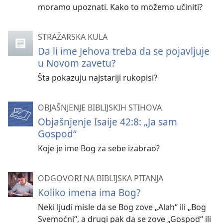
moramo upoznati. Kako to možemo učiniti?
STRAŽARSKA KULA
Da li ime Jehova treba da se pojavljuje
u Novom zavetu?
Šta pokazuju najstariji rukopisi?
OBJAŠNJENJE BIBLIJSKIH STIHOVA
Objašnjenje Isaije 42:8: „Ja sam
Gospod“
Koje je ime Bog za sebe izabrao?
ODGOVORI NA BIBLIJSKA PITANJA
Koliko imena ima Bog?
Neki ljudi misle da se Bog zove „Alah“ ili „Bog
Svemoćni“, a drugi pak da se zove „Gospod“ ili