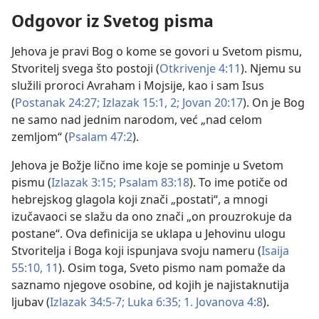
Odgovor iz Svetog pisma
Jehova je pravi Bog o kome se govori u Svetom pismu,
Stvoritelj svega što postoji (
Otkrivenje 4:11
). Njemu su
služili proroci Avraham i Mojsije, kao i sam Isus
(
Postanak 24:27;
Izlazak 15:1, 2;
Jovan 20:17
). On je Bog
ne samo nad jednim narodom, već „nad celom
zemljom“ (
Psalam 47:2
).
Jehova je Božje lično ime koje se pominje u Svetom
pismu (
Izlazak 3:15;
Psalam 83:18
). To ime potiče od
hebrejskog glagola koji znači „postati“, a mnogi
izučavaoci se slažu da ono znači „on prouzrokuje da
postane“. Ova definicija se uklapa u Jehovinu ulogu
Stvoritelja i Boga koji ispunjava svoju nameru (
Isaija
55:10, 11
). Osim toga, Sveto pismo nam pomaže da
saznamo njegove osobine, od kojih je najistaknutija
ljubav (
Izlazak 34:5-7;
Luka 6:35;
1. Jovanova 4:8
).