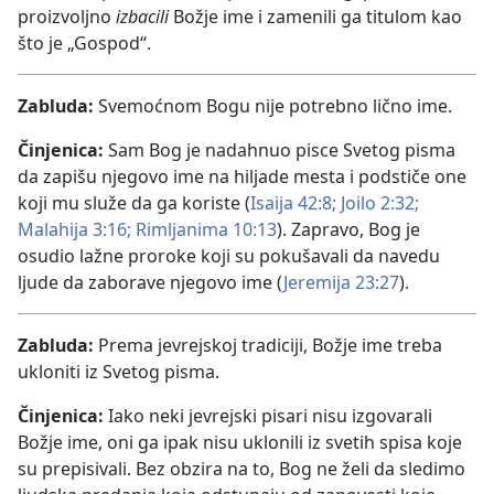
proizvoljno
izbacili
Božje ime i zamenili ga titulom kao
što je „Gospod“.
Zabluda:
Svemoćnom Bogu nije potrebno lično ime.
Činjenica:
Sam Bog je nadahnuo pisce Svetog pisma
da zapišu njegovo ime na hiljade mesta i podstiče one
koji mu služe da ga koriste (
Isaija 42:8;
Joilo 2:32;
Malahija 3:16;
Rimljanima 10:13
). Zapravo, Bog je
osudio lažne proroke koji su pokušavali da navedu
ljude da zaborave njegovo ime (
Jeremija 23:27
).
Zabluda:
Prema jevrejskoj tradiciji, Božje ime treba
ukloniti iz Svetog pisma.
Činjenica:
Iako neki jevrejski pisari nisu izgovarali
Božje ime, oni ga ipak nisu uklonili iz svetih spisa koje
su prepisivali. Bez obzira na to, Bog ne želi da sledimo