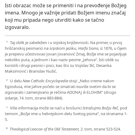
Isti obrazac može se primeniti i na prevođenje Božjeg
imena. Mnogo je važnije pridati Božjem imenu značaj
koji mu pripada nego utvrditi kako se tačno
izgovaralo.
Taj oblik je zabeležen i u srpskoj književnosti. Na primer, u prvoj
a
hrišćanskoj pesmarici na srpskom jeziku,
Harfa Siona,
iz 1876, u čijem
je prepevu učestvovao Jovan Jovanović Zmaj, Božje ime se pojavljuje
nekoliko puta, a jednom i kao naziv pesme „Jehova“. Isti oblik su
koristili i drugi pesnici i pisci, kao što su Vojislav Ilić, Desanka
Maksimović i Branislav Nušić.
U delu
New Catholic Encyclopedia
stoji: „Neko vreme nakon
b
Egzodusa, ime Jahve počelo se smatrati isuviše svetim da bi se
izgovaralo i zamenjivano je rečima ADONAJ ili ELOHIM“ (drugo
izdanje, 14. tom, strane 883-884).
Više informacija može se naći u brošurici
Istražujmo Božju Reč,
pod
c
temom „Božje ime u hebrejskom delu Svetog pisma“, na stranama 1-
5.
Theological Lexicon of the Old Testament,
2. tom, strane 523-524.
d