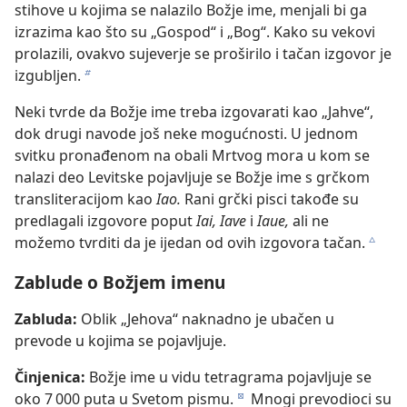
stihove u kojima se nalazilo Božje ime, menjali bi ga
izrazima kao što su „Gospod“ i „Bog“. Kako su vekovi
prolazili, ovakvo sujeverje se proširilo i tačan izgovor je
izgubljen.
b
Neki tvrde da Božje ime treba izgovarati kao „Jahve“,
dok drugi navode još neke mogućnosti. U jednom
svitku pronađenom na obali Mrtvog mora u kom se
nalazi deo Levitske pojavljuje se Božje ime s grčkom
transliteracijom kao
Iao.
Rani grčki pisci takođe su
predlagali izgovore poput
Iai, Iave
i
Iaue,
ali ne
možemo tvrditi da je ijedan od ovih izgovora tačan.
c
Zablude o Božjem imenu
Zabluda:
Oblik „Jehova“ naknadno je ubačen u
prevode u kojima se pojavljuje.
Činjenica:
Božje ime u vidu tetragrama pojavljuje se
oko 7 000 puta u Svetom pismu.
Mnogi prevodioci su
d