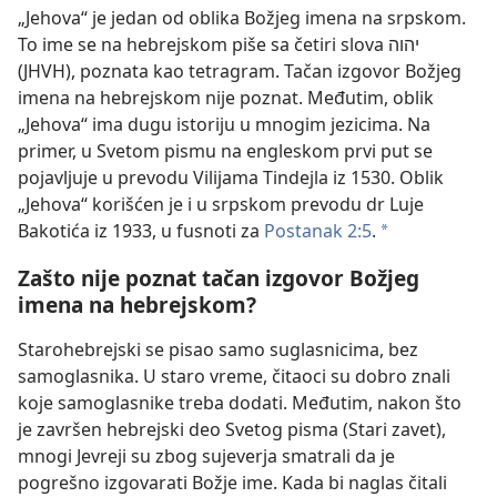
„Jehova“ je jedan od oblika Božjeg imena na srpskom.
To ime se na hebrejskom piše sa četiri slova יהוה
(JHVH), poznata kao tetragram. Tačan izgovor Božjeg
imena na hebrejskom nije poznat. Međutim, oblik
„Jehova“ ima dugu istoriju u mnogim jezicima. Na
primer, u Svetom pismu na engleskom prvi put se
pojavljuje u prevodu Vilijama Tindejla iz 1530. Oblik
„Jehova“ korišćen je i u srpskom prevodu dr Luje
Bakotića iz 1933, u fusnoti za
Postanak 2:5
.
a
Zašto nije poznat tačan izgovor Božjeg
imena na hebrejskom?
Starohebrejski se pisao samo suglasnicima, bez
samoglasnika. U staro vreme, čitaoci su dobro znali
koje samoglasnike treba dodati. Međutim, nakon što
je završen hebrejski deo Svetog pisma (Stari zavet),
mnogi Jevreji su zbog sujeverja smatrali da je
pogrešno izgovarati Božje ime. Kada bi naglas čitali