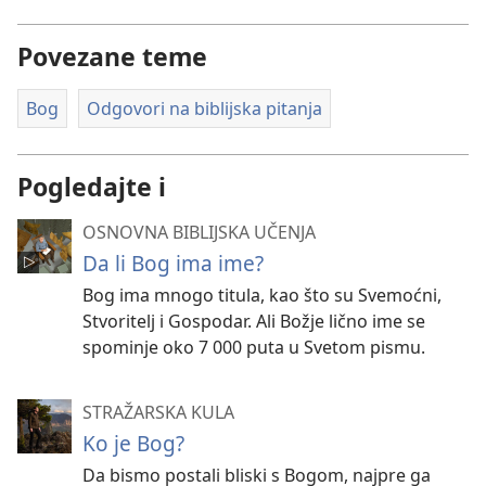
Povezane teme
Bog
Odgovori na biblijska pitanja
Pogledajte i
OSNOVNA BIBLIJSKA UČENJA
Da li Bog ima ime?
Bog ima mnogo titula, kao što su Svemoćni,
Stvoritelj i Gospodar. Ali Božje lično ime se
spominje oko 7 000 puta u Svetom pismu.
STRAŽARSKA KULA
Ko je Bog?
Da bismo postali bliski s Bogom, najpre ga