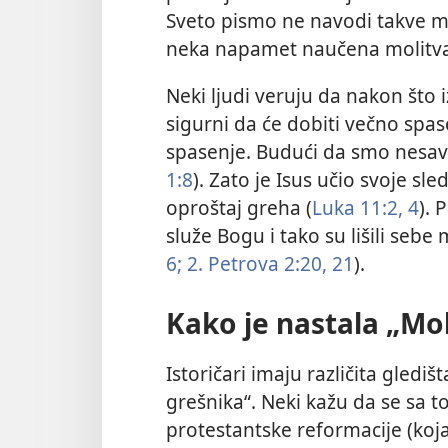
Sveto pismo ne navodi takve mo
neka napamet naučena molitva
Neki ljudi veruju da nakon što 
sigurni da će dobiti večno spase
spasenje. Budući da smo nesavrš
1:8
). Zato je Isus učio svoje s
oproštaj greha (
Luka 11:2,
4
). 
služe Bogu i tako su lišili seb
6;
2. Petrova 2:20, 21
).
Kako je nastala „Mol
Istoričari imaju različita gledi
grešnika“. Neki kažu da se sa 
protestantske reformacije (koja