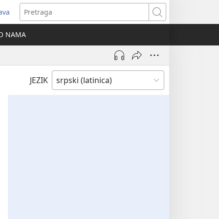
java
tvara
Pretraga
vi
O NAMA
ozor)
JEZIK