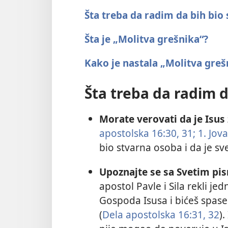
Šta treba da radim da bih bio
Šta je „Molitva grešnika“?
Kako je nastala „Molitva greš
Šta treba da radim d
Morate verovati da je Isus
apostolska 16:30, 31;
1. Jov
bio stvarna osoba i da je s
Upoznajte se sa Svetim p
apostol Pavle i Sila rekli j
Gospoda Isusa i bićeš spase
(
Dela apostolska 16:31, 32
)