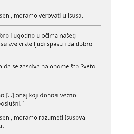
seni, moramo verovati u Isusa.
obro i ugodno u očima našeg
a se sve vrste ljudi spasu i da dobro
a da se zasniva na onome što Sveto
o [...] onaj koji donosi večno
oslušni.“
aseni, moramo razumeti Isusova
i.