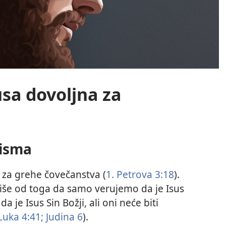
susa dovoljna za
pisma
o za grehe čovečanstva (
1. Petrova 3:18
).
više od toga da samo verujemo da je Isus
 je Isus Sin Božji, ali oni neće biti
Luka 4:41;
Judina 6
).