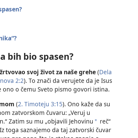
 spasen?
nika“?
a bih bio spasen?
 žrtvovao svoj život za naše grehe
(
Dela
anova 2:2
). To znači da verujete da je Isus
ve ono o čemu Sveto pismo govori istina.
ismom
(
2. Timoteju 3:15
). Ono kaže da su
ednom zatvorskom čuvaru: „Veruj u
n.“ Zatim su mu „objavili Jehovinu
reč“
a
. Iz toga saznajemo da taj zatvorski čuvar