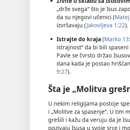
Živite u skladu sa Isusovi
„drže svega“ što je Isus za
da su njegovi učenici (
Matej
izvršavaju (
Jakovljeva 1:22
).
Istrajte do kraja
(
Marko 13
istrajnost“ da bi bili spaseni 
Pavle se čvrsto držao Isuso
dana kada je postao hrišćani
9:27
).
Šta je „Molitva greš
U nekim religijama postoje spe
i „Molitve za spasenje“. U tim 
grešili i kažu da veruju da je 
pozivaju Isusa u svoje srce i m