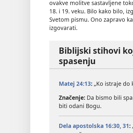
ovakve molitve sastavljene toko
18. i 19. veku. Bilo kako bilo,
Svetom pismu. Ono zapravo kaž
izgovarati.
Biblijski stihovi k
spasenju
Matej 24:13
:
„Ko istraje do k
Značenje:
Da bismo bili spa
biti odani Bogu.
Dela apostolska 16:30, 31
: