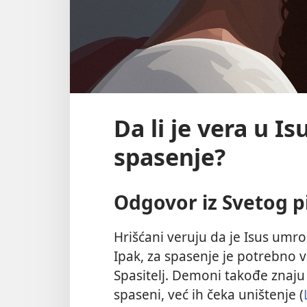
Da li je vera u I
spasenje?
Odgovor iz Svetog 
Hrišćani veruju da je Isus umr
Ipak, za spasenje je potrebno 
Spasitelj. Demoni takođe znaju da
spaseni, već ih čeka uništenje (