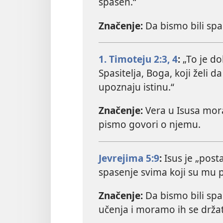
spasen.“
Značenje:
Da bismo bili spa
1. Timoteju 2:3, 4
:
„To je d
Spasitelja, Boga, koji želi d
upoznaju istinu.“
Značenje:
Vera u Isusa mor
pismo govori o njemu.
Jevrejima 5:9
:
Isus je „posta
spasenje svima koji su mu p
Značenje:
Da bismo bili sp
učenja i moramo ih se držat