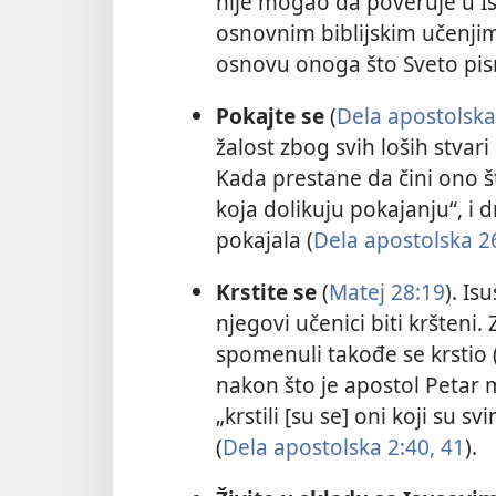
nije mogao da poveruje u Is
osnovnim biblijskim učenji
osnovu onoga što Sveto pis
Pokajte se
(
Dela apostolska
žalost zbog svih loših stvari 
Kada prestane da čini ono št
koja dolikuju pokajanju“, i d
pokajala (
Dela apostolska 2
Krstite se
(
Matej 28:19
). Is
njegovi učenici biti kršteni
spomenuli takođe se krstio 
nakon što je apostol Petar m
„krstili [su se] oni koji su s
(
Dela apostolska 2:40, 41
).