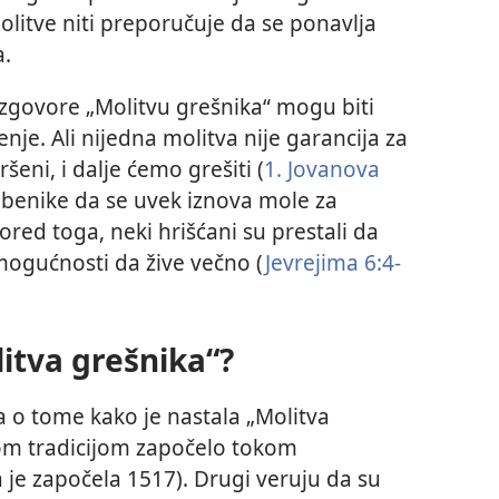
litve niti preporučuje da se ponavlja
.
izgovore „Molitvu grešnika“ mogu biti
nje. Ali nijedna molitva nije garancija za
eni, i dalje ćemo grešiti (
1. Jovanova
ledbenike da se uvek iznova mole za
Pored toga, neki hrišćani su prestali da
e mogućnosti da žive večno (
Jevrejima 6:4-
itva grešnika“?
šta o tome kako je nastala „Molitva
tom tradicijom započelo tokom
 je započela 1517). Drugi veruju da su