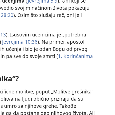
m učenjima
(
Jevrejima 5:9
). Oni koji se
povedio svojim načinom života pokazuju
 28:20
). Osim što slušaju reč, oni je i
:13
). Isusovim učenicima je „potrebna
(
Jevrejima 10:36
). Na primer, apostol
vih učenja i bio je odan Bogu od prvog
n pa sve do svoje smrti (
1. Korinćanima
nika“?
cifične molitve, poput „Molitve grešnika“
molitvama ljudi obično priznaju da su
Isus umro za njihove grehe. Takođe
ole ga da postane deo njihovog života. Ali