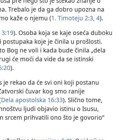
usa pre nego što je stekao znanje o
ma. Trebalo je da ga dobro upozna na
mo kaže o njemu (
1. Timoteju 2:3, 4
).
 3:19
). Osoba koja se kaje oseća duboku
i postupaka koje je činila u prošlosti.
o Bog ne voli i kada bude činila „dela
rugi će moći da vide da se istinski
6:20
).
us je rekao da će svi oni koji postanu
. Zatvorski čuvar kog smo ranije
(
Dela apostolska 16:33
). Slično tome,
noštvu ljudi objavio istinu o Isusu,
vim srcem prihvatili ono što je govorio“