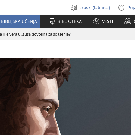
srpski (latinica)
Pri
Izaberi
(o
jezik
no
BIBLIJSKA UČENJA
BIBLIOTEKA
VESTI
pr
a li je vera u Isusa dovoljna za spasenje?