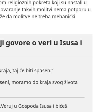
m religioznih pokreta koji su nastali u
 izgovaranje takvih molitvi nema potporu u
e da molitve ne treba mehanički
oji govore o veri u Isusa i
raja, taj će biti spasen.“
seni, moramo do kraja svog života
„Veruj u Gospoda Isusa i bićeš