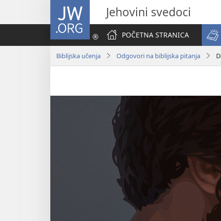
JW.ORG
Jehovini svedoci
POČETNA STRANICA
Biblijska učenja
Odgovori na biblijska pitanja
D