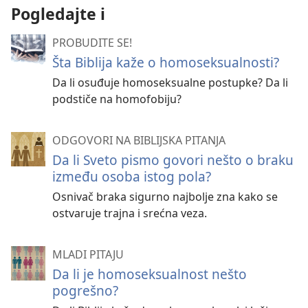
Pogledajte i
PROBUDITE SE!
Šta Biblija kaže o homoseksualnosti?
Da li osuđuje homoseksualne postupke? Da li
podstiče na homofobiju?
ODGOVORI NA BIBLIJSKA PITANJA
Da li Sveto pismo govori nešto o braku
između osoba istog pola?
Osnivač braka sigurno najbolje zna kako se
ostvaruje trajna i srećna veza.
MLADI PITAJU
Da li je homoseksualnost nešto
pogrešno?