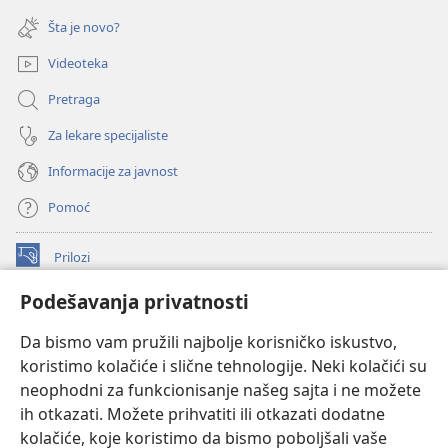
(otvara
prozor)
novi
Šta je novo?
prozor)
Videoteka
Pretraga
Za lekare specijaliste
Informacije za javnost
Pomoć
Prilozi
(otvara
novi
Podešavanja privatnosti
prozor)
ONLAJN BIBLIOTEKA Watchtower
(otvara
Da bismo vam pružili najbolje korisničko iskustvo,
novi
®
JW Hub
prozor)
koristimo kolačiće i slične tehnologije. Neki kolačići su
(otvara
novi
neophodni za funkcionisanje našeg sajta i ne možete
®
JW Library
prozor)
ih otkazati. Možete prihvatiti ili otkazati dodatne
kolačiće, koje koristimo da bismo poboljšali vaše
®