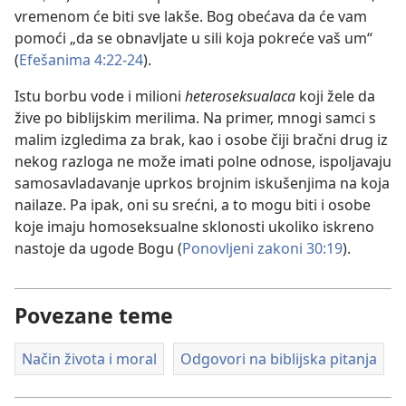
vremenom će biti sve lakše. Bog obećava da će vam
pomoći „da se obnavljate u sili koja pokreće vaš um“
(
Efešanima 4:22-24
).
Istu borbu vode i milioni
heteroseksualaca
koji žele da
žive po biblijskim merilima. Na primer, mnogi samci s
malim izgledima za brak, kao i osobe čiji bračni drug iz
nekog razloga ne može imati polne odnose, ispoljavaju
samosavladavanje uprkos brojnim iskušenjima na koja
nailaze. Pa ipak, oni su srećni, a to mogu biti i osobe
koje imaju homoseksualne sklonosti ukoliko iskreno
nastoje da ugode Bogu (
Ponovljeni zakoni 30:19
).
Povezane teme
Način života i moral
Odgovori na biblijska pitanja