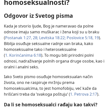
homoseksualnosti?
Odgovor iz Svetog pisma
Kada je stvorio ljude, Bog je nameravao da polne
odnose imaju samo muškarac i žena koji su u braku
(
Postanak 1:27, 28;
Levitska 18:22;
Poslovice 5:18, 19
).
Biblija osuđuje seksualne radnje van braka, kako
homoseksualne tako i heteroseksualne
(
1. Korinćanima 6:18
). To mogu biti prirodni polni
odnosi, nadraživanje polnih organa druge osobe, kao i
oralni i analni seks.
Iako Sveto pismo osuđuje homoseksualan način
života, ono ne raspiruje mržnju prema
homoseksualcima, to jest homofobiju, već kaže da
hrišćani treba da ’svakoga poštuju‘ (
1. Petrova 2:17
).
Da li se homoseksualci rađaju kao takvi?