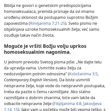
Biblija ne govori o genetskim predispozicijama
homoseksualaca, premda priznaje da svi imamo
urođenu sklonost da postupamo suprotno Božjim
zapovestima (
Rimljanima 7:21-25
). Sveto pismo ne
objašnjava uzroke homoseksualnih želja, već samo
osuđuje takav način života.
Moguće je vršiti Božju volju uprkos
homoseksualnim nagonima.
U jednom prevodu Svetog pisma piše: „Ne dajte telu
da upravlja vama. Usmrtite svaku želju za
nedozvoljenim polnim odnosima“ (
Kološanima 3:5
,
Contemporary English Version
). Da biste usmrtili
neispravne želje, koje vode do neispravnih postupaka,
treba da pazite o čemu razmišljate. Ako stalno
razmišljate o dobrim stvarima, biće vam lakše da
odbacite neispravne želje (
Filipljanima 4:8;
Jakovljeva
1:14, 15
). Iako vam u početku može biti veoma teško, s