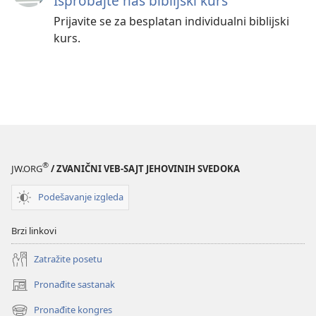
Isprobajte naš biblijski kurs
Prijavite se za besplatan individualni biblijski
kurs.
®
JW.ORG
/ ZVANIČNI VEB-SAJT JEHOVINIH SVEDOKA
Podešavanje izgleda
Brzi linkovi
Zatražite posetu
Pronađite sastanak
(otvara
novi
Pronađite kongres