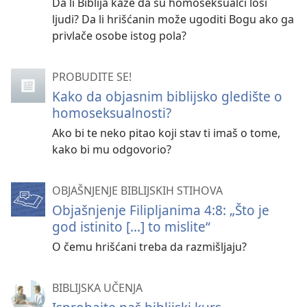
Da li Biblija kaže da su homoseksualci loši
ljudi? Da li hrišćanin može ugoditi Bogu ako ga
privlače osobe istog pola?
PROBUDITE SE!
Kako da objasnim biblijsko gledište o
homoseksualnosti?
Ako bi te neko pitao koji stav ti imaš o tome,
kako bi mu odgovorio?
OBJAŠNJENJE BIBLIJSKIH STIHOVA
Objašnjenje Filipljanima 4:8: „Što je
god istinito [...] to mislite“
O čemu hrišćani treba da razmišljaju?
BIBLIJSKA UČENJA